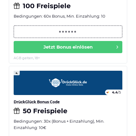
100 Freispiele
Bedingungen: 60x Bonus, Min. Einzahlung: 10
Jetzt Bonus einlösen
AGB gelten, 18+
4.
4.4
/5
DrückGlück Bonus Code
50 Freispiele
Bedingungen: 30x (Bonus + Einzahlung), Min.
Einzahlung: 10€