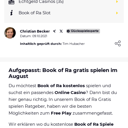
Echtgeld Casinos (35)
Book of Ra Slot
Christian Becker
Glücksspielexperte
Datum: 09.10.2021
Loading ...
Inhaltlich geprüft durch:
Tim Hubacher
Aufgepasst: Book of Ra gratis spielen im
August
Du möchtest
Book of Ra kostenlos
spielen und
suchst ein passendes
Online Casino
? Dann bist du
hier genau richtig. In unserem Book of Ra Gratis
spielen Ratgeber, haben wir die besten
Möglichkeiten zum
Free Play
zusammengefasst.
Wir erklären wo du kostenlose
Book of Ra Spiele