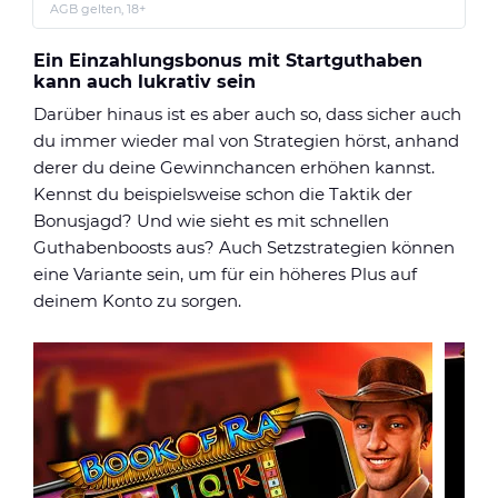
AGB gelten, 18+
Ein Einzahlungsbonus mit Startguthaben
kann auch lukrativ sein
Darüber hinaus ist es aber auch so, dass sicher auch
du immer wieder mal von Strategien hörst, anhand
derer du deine Gewinnchancen erhöhen kannst.
Kennst du beispielsweise schon die Taktik der
Bonusjagd? Und wie sieht es mit schnellen
Guthabenboosts aus? Auch Setzstrategien können
eine Variante sein, um für ein höheres Plus auf
deinem Konto zu sorgen.