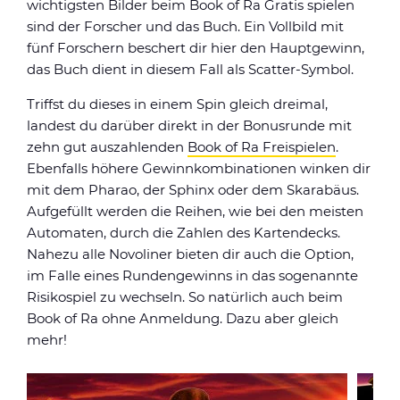
wichtigsten Bilder beim Book of Ra Gratis spielen
sind der Forscher und das Buch. Ein Vollbild mit
fünf Forschern beschert dir hier den Hauptgewinn,
das Buch dient in diesem Fall als Scatter-Symbol.
Triffst du dieses in einem Spin gleich dreimal,
landest du darüber direkt in der Bonusrunde mit
zehn gut auszahlenden
Book of Ra Freispielen
.
Ebenfalls höhere Gewinnkombinationen winken dir
mit dem Pharao, der Sphinx oder dem Skarabäus.
Aufgefüllt werden die Reihen, wie bei den meisten
Automaten, durch die Zahlen des Kartendecks.
Nahezu alle Novoliner bieten dir auch die Option,
im Falle eines Rundengewinns in das sogenannte
Risikospiel zu wechseln. So natürlich auch beim
Book of Ra ohne Anmeldung. Dazu aber gleich
mehr!