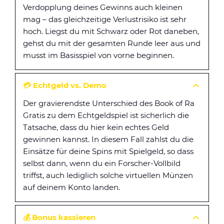
Verdopplung deines Gewinns auch kleinen
mag – das gleichzeitige Verlustrisiko ist sehr
hoch. Liegst du mit Schwarz oder Rot daneben,
gehst du mit der gesamten Runde leer aus und
musst im Basisspiel von vorne beginnen.
💳 Echtgeld vs. Demo
Der gravierendste Unterschied des Book of Ra
Gratis zu dem Echtgeldspiel ist sicherlich die
Tatsache, dass du hier kein echtes Geld
gewinnen kannst. In diesem Fall zahlst du die
Einsätze für deine Spins mit Spielgeld, so dass
selbst dann, wenn du ein Forscher-Vollbild
triffst, auch lediglich solche virtuellen Münzen
auf deinem Konto landen.
💰 Bonus kassieren