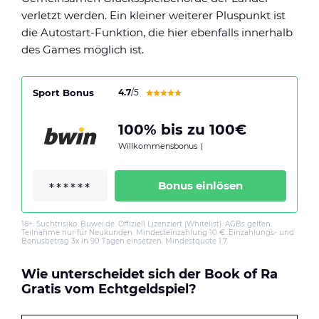
verletzt werden. Ein kleiner weiterer Pluspunkt ist
die Autostart-Funktion, die hier ebenfalls innerhalb
des Games möglich ist.
Sport Bonus
4.7
/5
100% bis zu 100€
Willkommensbonus
|
Bonus einlösen
18+. Suchtrisiko. Buwei.de. Offiziell Lizenziert (Whitelist). AGBs gelten.
Teilnahme nur für Neukunden. Mindesteinzahlung 10 €. Einzahlungs- und
Bonusbetrag 3x in 90 Tagen einsetzen. Mindestquote 1.7.
Wie unterscheidet sich der Book of Ra
Gratis vom Echtgeldspiel?