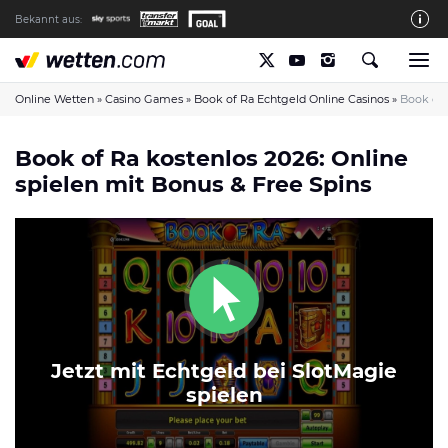
Bekannt aus:
Die wetten.com Redaktion
So bewerten wir die Anbieter
Online Wetten
»
Casino Games
»
Book of Ra Echtgeld Online Casinos
»
Book of 
wetten.com auf Facebook
Book of Ra kostenlos 2026: Online
wetten.com auf YouTube
spielen mit Bonus & Free Spins
Spielsucht Hilfe & Prävention
Über Uns
Kontakt
Schreiber gesucht
Verantwortungsvolles Spielen
Jetzt mit Echtgeld bei SlotMagie
Glücksspiel-Regulierung in Deutschland
spielen
Haftungsausschluss