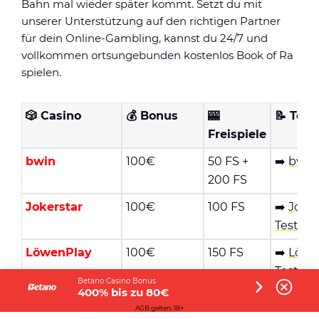
Bahn mal wieder später kommt. Setzt du mit
unserer Unterstützung auf den richtigen Partner
für dein Online-Gambling, kannst du 24/7 und
vollkommen ortsungebunden kostenlos Book of Ra
spielen.
🎲 Casino
💰 Bonus
🎰
📝 Test
Freispiele
bwin
100€
50 FS +
➡️
bwin 
200 FS
Jokerstar
100€
100 FS
➡️
Joker
Test
LöwenPlay
100€
150 FS
➡️
Löwe
Test
Betano Casino Bonus
400% bis zu 80€
JackpotPiraten
❌
50 FS
➡️
AGB gelten, 18+
Jackpot