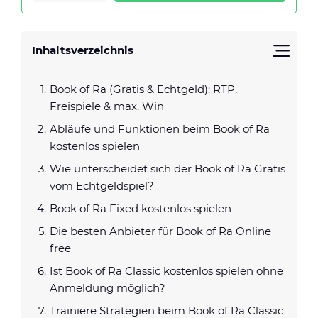
Inhaltsverzeichnis
Book of Ra (Gratis & Echtgeld): RTP,
Freispiele & max. Win
Abläufe und Funktionen beim Book of Ra
kostenlos spielen
Wie unterscheidet sich der Book of Ra Gratis
vom Echtgeldspiel?
Book of Ra Fixed kostenlos spielen
Die besten Anbieter für Book of Ra Online
free
Ist Book of Ra Classic kostenlos spielen ohne
Anmeldung möglich?
Trainiere Strategien beim Book of Ra Classic