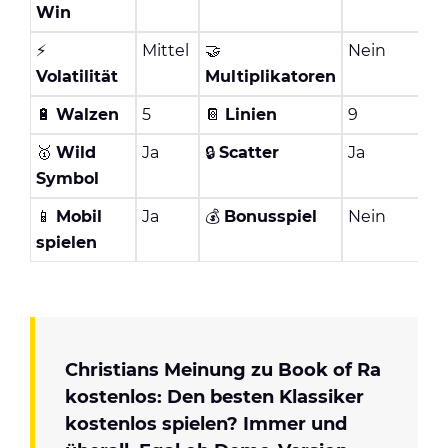
Win
⚡
Mittel
🤝
Nein
Volatilität
Multiplikatoren
🔋
Walzen
5
📔
Linien
9
🥇
Wild
Ja
🔒
Scatter
Ja
Symbol
📱
Mobil
Ja
💰
Bonusspiel
Nein
spielen
Christians Meinung zu Book of Ra
kostenlos: Den besten Klassiker
kostenlos spielen? Immer und