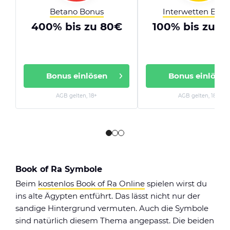
Betano Bonus
Interwetten Bon
400% bis zu 80€
100% bis zu 1
Bonus einlösen
Bonus einlösen
AGB gelten, 18+
AGB gelten, 18+
Book of Ra Symbole
Beim
kostenlos Book of Ra Online
spielen wirst du
ins alte Ägypten entführt. Das lässt nicht nur der
sandige Hintergrund vermuten. Auch die Symbole
sind natürlich diesem Thema angepasst. Die beiden