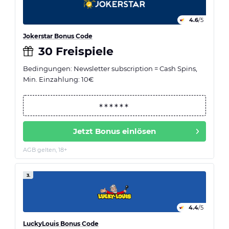
4.6
/5
Jokerstar Bonus Code
30 Freispiele
Bedingungen: Newsletter subscription = Cash Spins,
Min. Einzahlung: 10€
Jetzt Bonus einlösen
AGB gelten, 18+
3.
4.4
/5
LuckyLouis Bonus Code