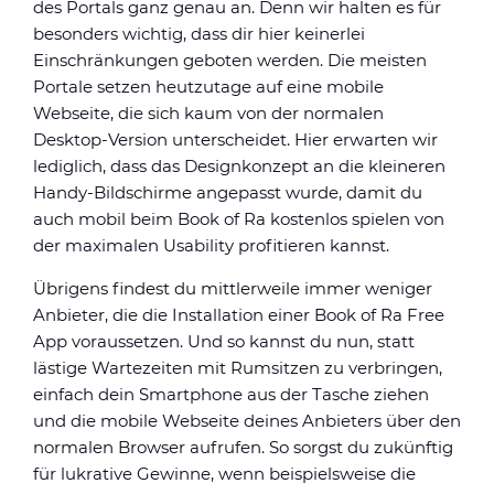
des Portals ganz genau an. Denn wir halten es für
besonders wichtig, dass dir hier keinerlei
Einschränkungen geboten werden. Die meisten
Portale setzen heutzutage auf eine mobile
Webseite, die sich kaum von der normalen
Desktop-Version unterscheidet. Hier erwarten wir
lediglich, dass das Designkonzept an die kleineren
Handy-Bildschirme angepasst wurde, damit du
auch mobil beim Book of Ra kostenlos spielen von
der maximalen Usability profitieren kannst.
Übrigens findest du mittlerweile immer weniger
Anbieter, die die Installation einer Book of Ra Free
App voraussetzen. Und so kannst du nun, statt
lästige Wartezeiten mit Rumsitzen zu verbringen,
einfach dein Smartphone aus der Tasche ziehen
und die mobile Webseite deines Anbieters über den
normalen Browser aufrufen. So sorgst du zukünftig
für lukrative Gewinne, wenn beispielsweise die