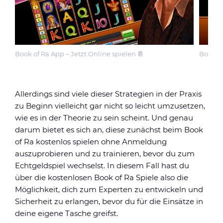
Book of Ra App – Jetzt Online spielen 📔
Book of
Allerdings sind viele dieser Strategien in der Praxis
zu Beginn vielleicht gar nicht so leicht umzusetzen,
wie es in der Theorie zu sein scheint. Und genau
darum bietet es sich an, diese zunächst beim Book
of Ra kostenlos spielen ohne Anmeldung
auszuprobieren und zu trainieren, bevor du zum
Echtgeldspiel wechselst. In diesem Fall hast du
über die kostenlosen Book of Ra Spiele also die
Möglichkeit, dich zum Experten zu entwickeln und
Sicherheit zu erlangen, bevor du für die Einsätze in
deine eigene Tasche greifst.