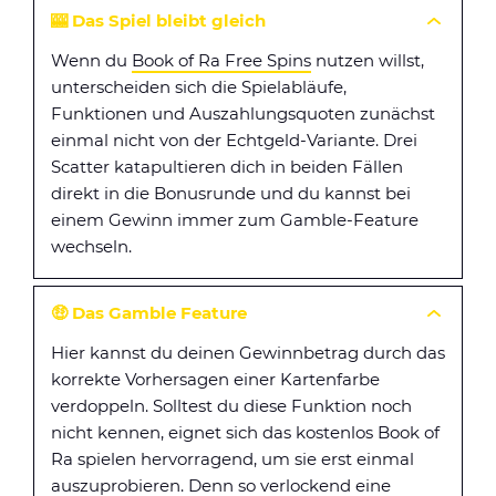
🎰 Das Spiel bleibt gleich
Wenn du
Book of Ra Free Spins
nutzen willst,
unterscheiden sich die Spielabläufe,
Funktionen und Auszahlungsquoten zunächst
einmal nicht von der Echtgeld-Variante. Drei
Scatter katapultieren dich in beiden Fällen
direkt in die Bonusrunde und du kannst bei
einem Gewinn immer zum Gamble-Feature
wechseln.
🤑 Das Gamble Feature
Hier kannst du deinen Gewinnbetrag durch das
korrekte Vorhersagen einer Kartenfarbe
verdoppeln. Solltest du diese Funktion noch
nicht kennen, eignet sich das kostenlos Book of
Ra spielen hervorragend, um sie erst einmal
auszuprobieren. Denn so verlockend eine