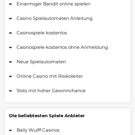
Einarmiger Bandit online spielen
Casino Spielautomaten Anleitung
Casinospiele kostenlos
Casinospiele kostenlos ohne Anmeldung
Neue Spielautomaten
Online Casino mit Risikoleiter
Slots mit hoher Gewinnchance
Die beliebtesten Spiele Anbieter
Bally Wulff Casinos