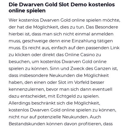
Die Dwarven Gold Slot Demo kostenlos
online spielen
Wer kostenlos Dwarven Gold online spielen möchte,
der hat die Möglichkeit, dies zu tun. Das Besondere
hierbei ist, dass man sich nicht einmal anmelden
muss, geschweige denn eine Einzahlung tätigen
muss. Es reicht aus, einfach auf den passenden Link
zu klicken oder direkt das Online Casino zu
besuchen, um kostenlos Dwarven Gold online
spielen zu können. Sinn und Zweck des Ganzen ist,
dass insbesondere Neukunden die Möglichkeit
haben, den einen oder Slot im Vorfeld besser
kennenzulernen, bevor man sich dann eventuell
dazu entscheidet, mit Echtgeld zu spielen.
Allerdings beschränkt sich die Möglichkeit,
kostenlos Dwarven Gold online spielen zu können,
nicht nur auf potenzielle Neukunden. Auch
Bestandskunden können davon profitieren, dass