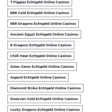
7 Piggies Echtgeld Online Casinos
888 Gold Echtgeld Online Casinos
888 Dragons Echtgeld Online Casinos
Ancient Egypt Echtgeld Online Casinos
8 Dragons Echtgeld Online Casinos
Chilli Heat Echtgeld Online Casinos
Aztec Gems Echtgeld Online Casinos
Asgard Echtgeld Online Casinos
Diamond Strike Echtgeld Online Casinos
Dwarven Gold Echtgeld Online Casinos
Lucky Dragons Echtgeld Online Casinos