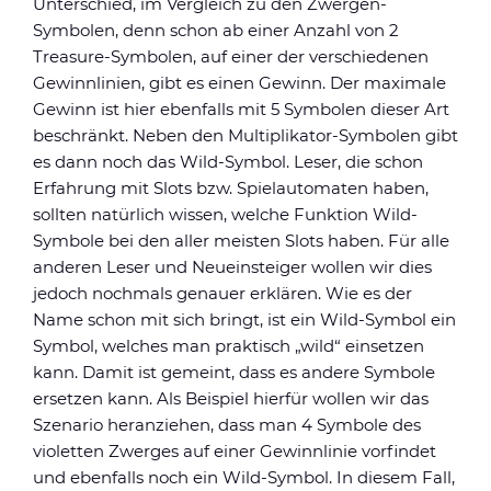
Unterschied, im Vergleich zu den Zwergen-
Symbolen, denn schon ab einer Anzahl von 2
Treasure-Symbolen, auf einer der verschiedenen
Gewinnlinien, gibt es einen Gewinn. Der maximale
Gewinn ist hier ebenfalls mit 5 Symbolen dieser Art
beschränkt. Neben den Multiplikator-Symbolen gibt
es dann noch das Wild-Symbol. Leser, die schon
Erfahrung mit Slots bzw. Spielautomaten haben,
sollten natürlich wissen, welche Funktion Wild-
Symbole bei den aller meisten Slots haben. Für alle
anderen Leser und Neueinsteiger wollen wir dies
jedoch nochmals genauer erklären. Wie es der
Name schon mit sich bringt, ist ein Wild-Symbol ein
Symbol, welches man praktisch „wild“ einsetzen
kann. Damit ist gemeint, dass es andere Symbole
ersetzen kann. Als Beispiel hierfür wollen wir das
Szenario heranziehen, dass man 4 Symbole des
violetten Zwerges auf einer Gewinnlinie vorfindet
und ebenfalls noch ein Wild-Symbol. In diesem Fall,