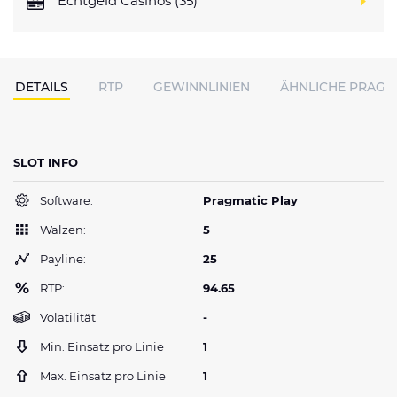
Echtgeld Casinos (35)
DETAILS
RTP
GEWINNLINIEN
ÄHNLICHE PRAGMA
SLOT INFO
Software:
Pragmatic Play
Walzen:
5
Payline:
25
RTP:
94.65
Volatilität
-
Min. Einsatz pro Linie
1
Max. Einsatz pro Linie
1