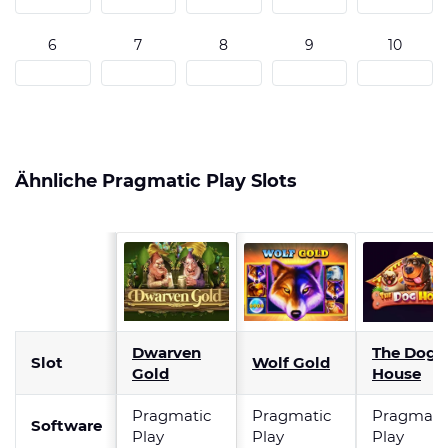
6
7
8
9
10
Ähnliche Pragmatic Play Slots
Dwarven
The Dog
Slot
Wolf Gold
Gold
House
Pragmatic
Pragmatic
Pragmati
Software
Play
Play
Play