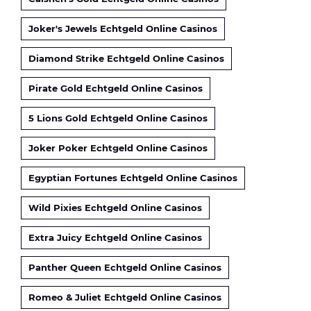
Joker's Jewels Echtgeld Online Casinos
Diamond Strike Echtgeld Online Casinos
Pirate Gold Echtgeld Online Casinos
5 Lions Gold Echtgeld Online Casinos
Joker Poker Echtgeld Online Casinos
Egyptian Fortunes Echtgeld Online Casinos
Wild Pixies Echtgeld Online Casinos
Extra Juicy Echtgeld Online Casinos
Panther Queen Echtgeld Online Casinos
Romeo & Juliet Echtgeld Online Casinos