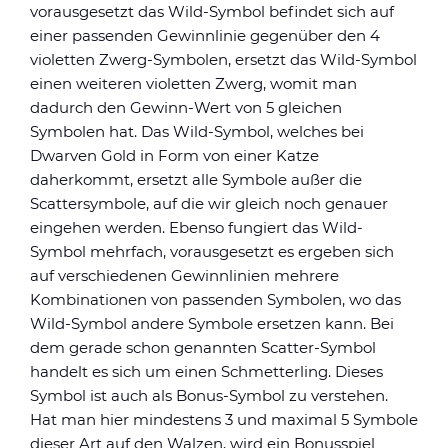
vorausgesetzt das Wild-Symbol befindet sich auf
einer passenden Gewinnlinie gegenüber den 4
violetten Zwerg-Symbolen, ersetzt das Wild-Symbol
einen weiteren violetten Zwerg, womit man
dadurch den Gewinn-Wert von 5 gleichen
Symbolen hat. Das Wild-Symbol, welches bei
Dwarven Gold in Form von einer Katze
daherkommt, ersetzt alle Symbole außer die
Scattersymbole, auf die wir gleich noch genauer
eingehen werden. Ebenso fungiert das Wild-
Symbol mehrfach, vorausgesetzt es ergeben sich
auf verschiedenen Gewinnlinien mehrere
Kombinationen von passenden Symbolen, wo das
Wild-Symbol andere Symbole ersetzen kann. Bei
dem gerade schon genannten Scatter-Symbol
handelt es sich um einen Schmetterling. Dieses
Symbol ist auch als Bonus-Symbol zu verstehen.
Hat man hier mindestens 3 und maximal 5 Symbole
dieser Art auf den Walzen, wird ein Bonusspiel