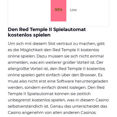
93%
Low
Den Red Temple II Spielautomat
kostenlos spielen
Um sich mit diesem Slot vertraut zu machen, gibt
es die Möglichkeit den Red Temple II kostenlos
online spielen. Dazu müssen sie sich nicht einmal
anmelden, was ein weiterer großer Vorteil ist. Der
allergrößte Vorteil ist, den Red Temple II kostenlos
online spielen geht einfach über den Browser. Es
muss also nicht erst eine Software heruntergeladen
werden, sondern einfach direkt loslegen. Den Red
Temple II Spielautomat können sie zeitlich
unbegrenzt kostenlos spielen, was in diesem Casino
selbstverständlich ist. Genau das unterscheidet das
Casino angenehm von allen anderen Casinos.