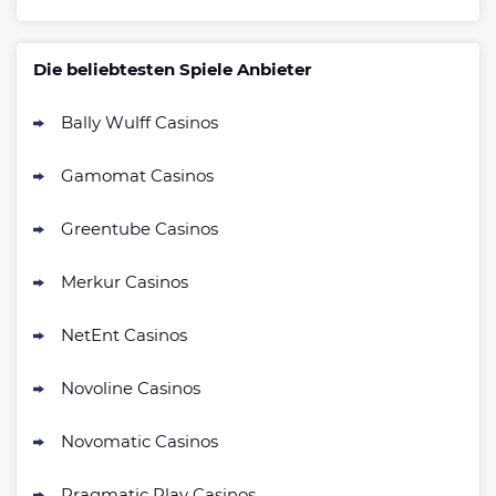
Die beliebtesten Spiele Anbieter
Bally Wulff Casinos
Gamomat Casinos
Greentube Casinos
Merkur Casinos
NetEnt Casinos
Novoline Casinos
Novomatic Casinos
Pragmatic Play Casinos