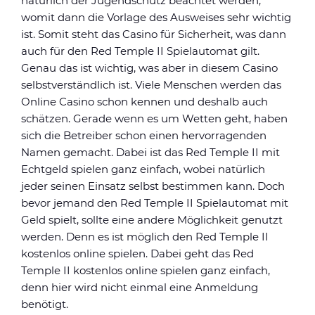
natürlich der Jugendschutz beachtet werden,
womit dann die Vorlage des Ausweises sehr wichtig
ist. Somit steht das Casino für Sicherheit, was dann
auch für den Red Temple II Spielautomat gilt.
Genau das ist wichtig, was aber in diesem Casino
selbstverständlich ist. Viele Menschen werden das
Online Casino schon kennen und deshalb auch
schätzen. Gerade wenn es um Wetten geht, haben
sich die Betreiber schon einen hervorragenden
Namen gemacht. Dabei ist das Red Temple II mit
Echtgeld spielen ganz einfach, wobei natürlich
jeder seinen Einsatz selbst bestimmen kann. Doch
bevor jemand den Red Temple II Spielautomat mit
Geld spielt, sollte eine andere Möglichkeit genutzt
werden. Denn es ist möglich den Red Temple II
kostenlos online spielen. Dabei geht das Red
Temple II kostenlos online spielen ganz einfach,
denn hier wird nicht einmal eine Anmeldung
benötigt.