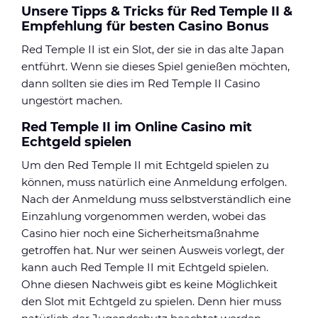
Unsere Tipps & Tricks für Red Temple II &
Empfehlung für besten Casino Bonus
Red Temple II ist ein Slot, der sie in das alte Japan
entführt. Wenn sie dieses Spiel genießen möchten,
dann sollten sie dies im Red Temple II Casino
ungestört machen.
Red Temple II im Online Casino mit
Echtgeld spielen
Um den Red Temple II mit Echtgeld spielen zu
können, muss natürlich eine Anmeldung erfolgen.
Nach der Anmeldung muss selbstverständlich eine
Einzahlung vorgenommen werden, wobei das
Casino hier noch eine Sicherheitsmaßnahme
getroffen hat. Nur wer seinen Ausweis vorlegt, der
kann auch Red Temple II mit Echtgeld spielen.
Ohne diesen Nachweis gibt es keine Möglichkeit
den Slot mit Echtgeld zu spielen. Denn hier muss