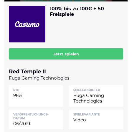
Datenschutzerklärung
Shop
News
Deals
100% bis zu 100€ + 50
Freispiele
Affiliate Disclaimer
Forum
Jetzt spielen
Red Temple II
Fuga Gaming Technologies
RTP
SPIELEANBIETER
96%
Fuga Gaming
Technologies
VERÖFFENTLICHUNGS­
SPIELEVARIANTE
DATUM
Video
06/2019