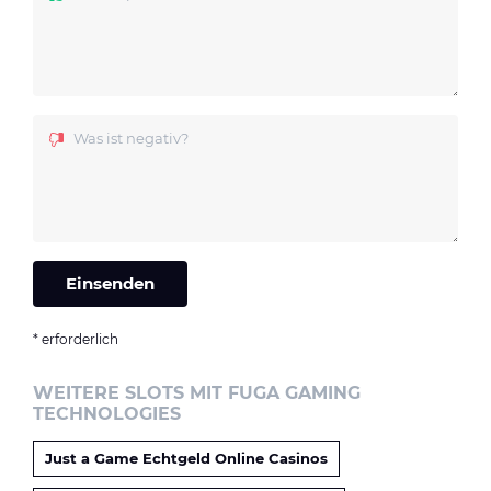
Was ist negativ?
* erforderlich
WEITERE SLOTS MIT FUGA GAMING
TECHNOLOGIES
Just a Game Echtgeld Online Casinos