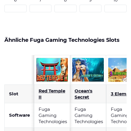
6
7
8
9
10
Ähnliche Fuga Gaming Technologies Slots
Red Temple
Ocean's
Slot
3 Eleme
II
Secret
Fuga
Fuga
Fuga
Software
Gaming
Gaming
Gaming
Technologies
Technologies
Technolo