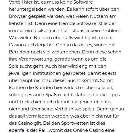
Vorteil hier ist, es muss keine Software
heruntergeladen werden. Es kann sofort über den
Browser gespielt werden, was vielen Nutzern am
liebsten ist. Denn eine fremde Software ist leider
immer ein Risiko, doch hier ist das ja kein Problem.
Was vielen Nutzern ebenfalls wichtig ist, ob das
Casino auch legal ist. Genau das ist es, wobei die
Betreiber noch viel weitergehen. Denn diese sehen
ihre Verantwortung, gerade wenn es um die
Spielsucht geht. Auch hier wird eng mit den
jeweiligen Institutionen gearbeitet, damit es erst
überhaupt nicht zu dieser Sucht kommt. Somit
können die Kunden hier wirklich sicher spielen,
solange es auch Spaß macht. Daher sind die Tipps
und Tricks hier auch darauf ausgerichtet, dass
niemand über seine Verhältnisse spielt. Denn genau
das soll vermieden werden, was aber nicht nur für
das Casino gilt. Bei den Sportwetten ist dies
ebenfalls der Fall, womit das Online Casino eine