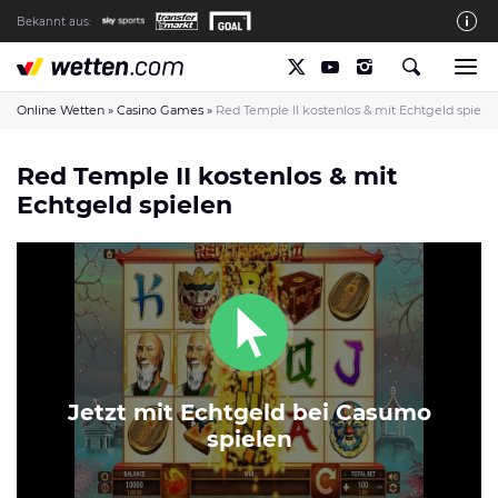
Bekannt aus:
Die wetten.com Redaktion
So bewerten wir die Anbieter
Online Wetten
»
Casino Games
»
Red Temple II kostenlos & mit Echtgeld spiele
wetten.com auf Facebook
Red Temple II kostenlos & mit
wetten.com auf YouTube
Echtgeld spielen
Spielsucht Hilfe & Prävention
Über Uns
Kontakt
Schreiber gesucht
Verantwortungsvolles Spielen
Jetzt mit Echtgeld bei Casumo
Glücksspiel-Regulierung in Deutschland
spielen
Haftungsausschluss