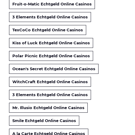
Fruit-o-Matic Echtgeld Online Casinos
3 Elements Echtgeld Online Casinos
TexCoCo Echtgeld Online Casinos
Kiss of Luck Echtgeld Online Casinos
Polar Picnic Echtgeld Online Casinos
Ocean's Secret Echtgeld Online Casinos
WitchCraft Echtgeld Online Casinos
3 Elements Echtgeld Online Casinos
Mr. Illusio Echtgeld Online Casinos
Smile Echtgeld Online Casinos
A la Carte Echtgeld Online Casinos