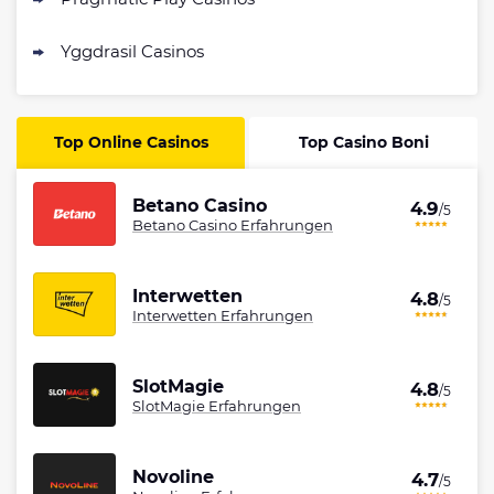
Yggdrasil Casinos
Top Online Casinos
Top Casino Boni
Betano Casino
4.9
/5
Betano Casino Erfahrungen
Interwetten
4.8
/5
Interwetten Erfahrungen
SlotMagie
4.8
/5
SlotMagie Erfahrungen
Novoline
4.7
/5