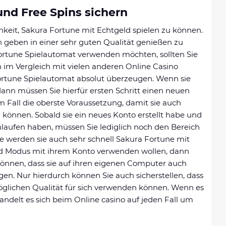
und Free Spins sichern
hkeit, Sakura Fortune mit Echtgeld spielen zu können.
h geben in einer sehr guten Qualität genießen zu
ortune Spielautomat verwenden möchten, sollten Sie
 im Vergleich mit vielen anderen Online Casino
ortune Spielautomat absolut überzeugen. Wenn sie
ann müssen Sie hierfür ersten Schritt einen neuen
m Fall die oberste Voraussetzung, damit sie auch
können. Sobald sie ein neues Konto erstellt habe und
laufen haben, müssen Sie lediglich noch den Bereich
e werden sie auch sehr schnell Sakura Fortune mit
ld Modus mit ihrem Konto verwenden wollen, dann
n können, dass sie auf ihren eigenen Computer auch
gen. Nur hierdurch können Sie auch sicherstellen, dass
öglichen Qualität für sich verwenden können. Wenn es
ndelt es sich beim Online casino auf jeden Fall um