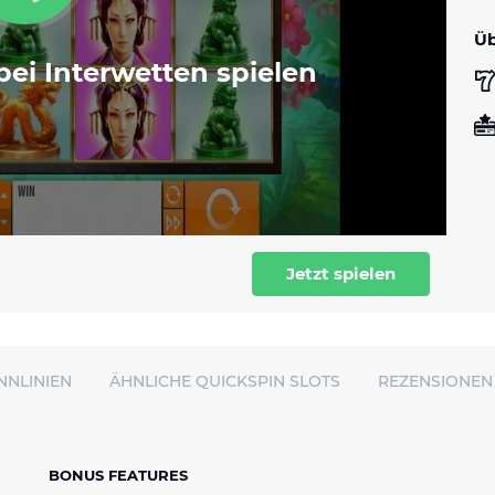
Tipwin Bonus Code
17.
Lapalingo.de Erfahrungen
07.
Swiftspiele Bo
Üb
Wettangebot
02.
Bwin Erfahrungen
04
18.
JackpotPiraten Erfahrungen
08.
Merkur Slots B
bei Interwetten spielen
Zahlungsmethoden
05
19.
Bet365 Slots Erfahrungen
09.
Luna Slots Bon
Neue Wettanbieter mit PayP
20.
LeoVegas.de Erfahrungen
10.
Löwen Play Bo
Sportwetten Whitelist
Sportwetten Blacklist
Jetzt spielen
NNLINIEN
ÄHNLICHE QUICKSPIN SLOTS
REZENSIONEN
BONUS FEATURES