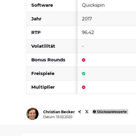
Software
Quickspin
Jahr
2017
RTP
96.42
Volatilität
-
Bonus Rounds
Freispiele
Multiplier
Christian Becker
Glücksspielexperte
Datum: 13.02.2020
Loading ...