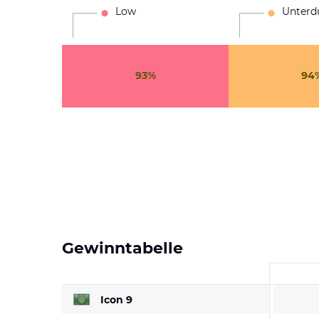
Low
Unterdu
93%
94
Gewinntabelle
Icon 9