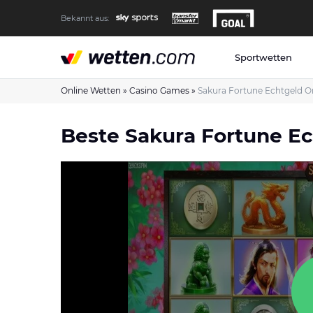
Bekannt aus:
Sportwetten
Online Wetten
»
Casino Games
»
Sakura Fortune Echtgeld O
🏆 Top 10 Wettanbieter
⚽️ Top Wettanbieter Boni
🏆 Top 10 Casinos
🔢 Lotto
🏆 Top 
Beste Sakura Fortune Ec
Lotto
01.
01.
01.
Betano Erfahrungen
Betano Bonus Code
Betano Casino Erfahrungen
09.
11.
Interwetten
Sofortlotterie
02.
02.
02.
Interwetten Bonus Code
Interwetten Erfahrungen
10.
12.
Erfahrungen
Lotto 6 aus 49 online spielen
03.
03.
03.
Bwin Erfahrungen
Bwin Bonus Code
SlotMagie Erfahrungen
11.
13.
Keno
bet-at-home
bet-at-home Bonus
04.
04.
04.
Novoline Erfahrungen
12.
14.
Erfahrungen
Code
🏆 Top Lotto Anbieter
05.
05.
05.
NEO.bet Erfahrungen
NEO.bet Bonus Code
bet-at-home Erfahrungen
13.
15.
01.
Postcode Lotterie Erfahrungen
06.
06.
06.
Winamax Erfahrungen
Winamax Bonus Code
Jokerstar Erfahrungen
14.
02.
Lottobay Erfahrungen
AdmiralBet