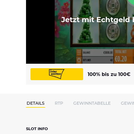
07.
07.
07.
AdmiralBet Bonus Code
Swiftspiele Erfahrungen
15.
Erfahrungen
03.
Lotto.de Erfahrungen
08.
08.
08.
Bet365 Erfahrungen
Bet365 Bonus Code
Merkur Slots Erfahrungen
Jetzt mit Echtgeld 
09.
09.
Betway Erfahrungen
Luna Slots Erfahrungen
Sportwetten.de
10.
10.
Löwen Play Erfahrungen
Erfahrungen
100% bis zu 100€
DETAILS
RTP
GEWINNTABELLE
GEWI
SLOT INFO