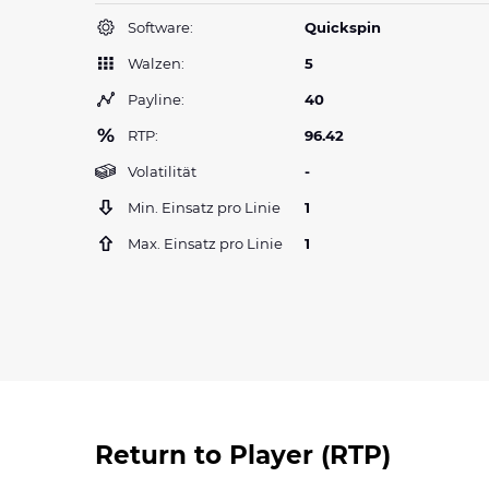
Software:
Quickspin
Walzen:
5
Payline:
40
RTP:
96.42
Volatilität
-
Min. Einsatz pro Linie
1
Max. Einsatz pro Linie
1
Return to Player (RTP)