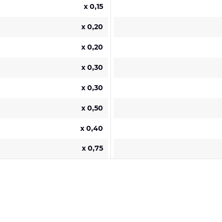
x 0,15
x 0,20
x 0,20
x 0,30
x 0,30
x 0,50
x 0,40
x 0,75