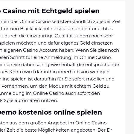
 Casino mit Echtgeld spielen
nen das Online Casino selbstverständlich zu jeder Zeit
Fortuno Blackjack online spielen und dafür echtes
t durch die einzigartige Qualität zudem noch sehr
e spielen möchten und dafür eigenes Geld einsetzen
nen eigenen Casino Account haben. Wenn Sie dies noch
iesen Schritt für eine Anmeldung im Online Casino
nnen Sie daher sehr gewissenhaft die entsprechende
ues Konto wird daraufhin innerhalb von wenigen
ine spielen ist daraufhin für Sie sofort möglich und
ng vornehmen, um den Modus mit echtem Geld zu
Anmeldung im Online Casino auch sofort den
k Spielautomaten nutzen.
Demo kostenlos online spielen
aten aus dem großen Angebot im Online Casino
er Zeit die beste Möglichkeiten angeboten. Der Dr