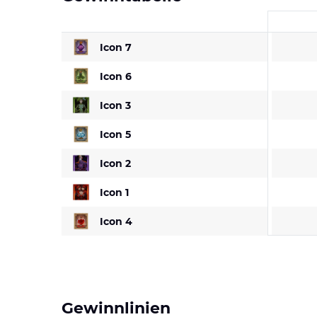
Icon 7
Icon 6
Icon 3
Icon 5
Icon 2
Icon 1
Icon 4
Gewinnlinien