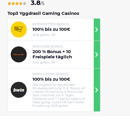
3.8
/5
Top3 Yggdrasil Gaming Casinos
INTERWETTEN BONUS
100% bis zu 100€
AGB gelten, 18+
NOVOLINE BONUS
200 % Bonus + 10
Freispiele täglich
AGB gelten, 18+
BWIN CASINO BONUS
100% bis zu 100€
Slot-Angebot für Neukunden.
Mindesteinzahlung 10 €. Bonus: 40
x setzen (Einzahlung & Bonus) bei
Slots innerhalb von X Tagen.
FreeSpins sind 7 Tage für Legacy of
Dead gültig. Gutschrift nach erster
Einzahlung. AGB gelten.