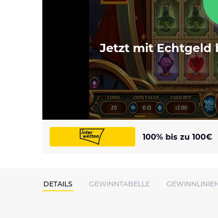
07.
07.
07.
AdmiralBet Bonus Code
Swiftspiele Erfahrungen
15.
Erfahrungen
03.
Lotto.de Erfahrungen
08.
08.
08.
Bet365 Erfahrungen
Bet365 Bonus Code
Merkur Slots Erfahrungen
09.
09.
Betway Erfahrungen
Luna Slots Erfahrungen
Jetzt mit Echtgeld 
Sportwetten.de
10.
10.
Löwen Play Erfahrungen
Erfahrungen
100% bis zu 100€
DETAILS
GEWINNTABELLE
GEWINNLINIE