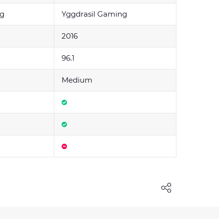
ng
Yggdrasil Gaming
2016
96.1
Medium