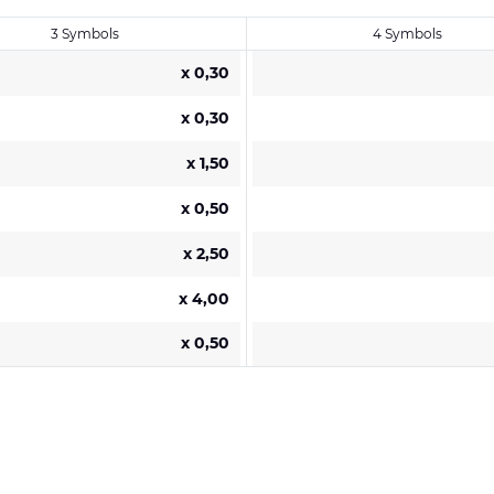
3 Symbols
4 Symbols
x 0,30
x 0,30
x 1,50
x 0,50
x 2,50
x 4,00
x 0,50