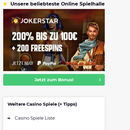
Unsere beliebteste Online Spielhalle
Jetzt zum Bonus!
Weitere Casino Spiele (+ Tipps)
Casino Spiele Liste