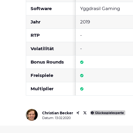
Software
Yggdrasil Gaming
Jahr
2019
RTP
-
Volatilität
-
Bonus Rounds
Freispiele
Multiplier
Christian Becker
Glücksspielexperte
Datum: 13.02.2020
Loading ...