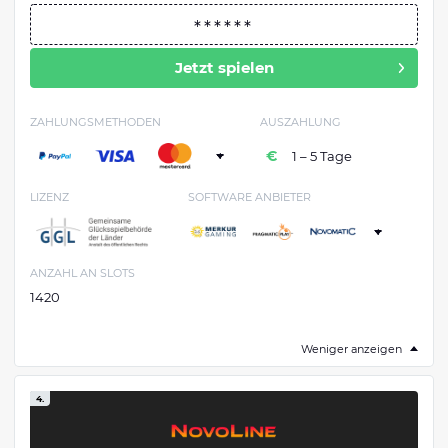
Jetzt spielen
ZAHLUNGSMETHODEN
AUSZAHLUNG
+
1 – 5 Tage
LIZENZ
SOFTWARE ANBIETER
+
ANZAHL AN SLOTS
1420
Weniger anzeigen
4.