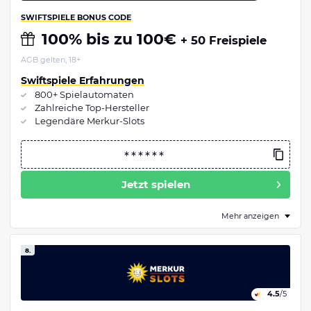
SWIFTSPIELE BONUS CODE
100% bis zu 100€
+ 50 Freispiele
AGB gelten, 18+
Swiftspiele Erfahrungen
800+ Spielautomaten
Zahlreiche Top-Hersteller
Legendäre Merkur-Slots
Jetzt spielen
Mehr anzeigen
8.
4.5
/5