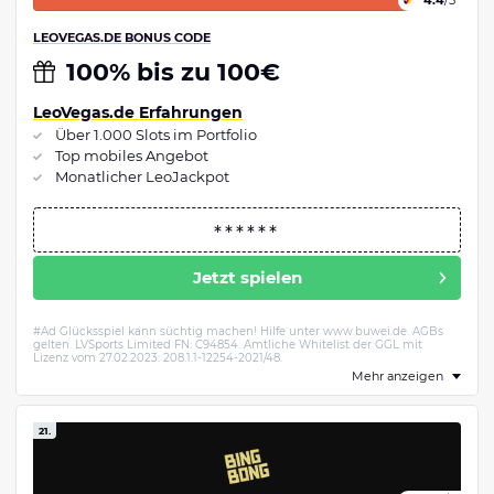
4.4
/5
LEOVEGAS.DE BONUS CODE
100% bis zu 100€
LeoVegas.de Erfahrungen
Über 1.000 Slots im Portfolio
Top mobiles Angebot
Monatlicher LeoJackpot
Jetzt spielen
#Ad Glücksspiel kann süchtig machen! Hilfe unter www.buwei.de. AGBs
gelten. LVSports Limited FN: C94854. Amtliche Whitelist der GGL mit
Lizenz vom 27.02.2023: 208.1.1-12254-2021/48.
Mehr anzeigen
21.