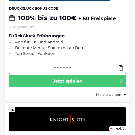
DRÜCKGLÜCK BONUS CODE
100% bis zu 100€
+ 50 Freispiele
AGB gelten, 18+
DrückGlück Erfahrungen
App für iOS und Android
Beliebte Merkur Spiele mit an Bord
Top Sortier-Funktion
Jetzt spielen
Mehr anzeigen
15.
4.4
/5