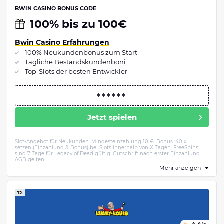
BWIN CASINO BONUS CODE
100% bis zu 100€
Bwin Casino Erfahrungen
100% Neukundenbonus zum Start
Tägliche Bestandskundenboni
Top-Slots der besten Entwickler
Jetzt spielen
Slot-Angebot für Neukunden. Mindesteinzahlung 10 €. Bonus: 40 x
setzen (Einzahlung & Bonus) bei Slots innerhalb von X Tagen. FreeSpins
sind 7 Tage für Legacy of Dead gültig. Gutschrift nach erster Einzahlung.
AGB gelten.
Mehr anzeigen
12.