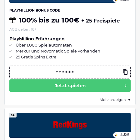
PLAYMILLION BONUS CODE
100% bis zu 100€
+ 25 Freispiele
AGB gelten, 18+
PlayMillion Erfahrungen
Über 1.000 Spielautomaten
Merkur und Novomatic Spiele vorhanden
25 Gratis Spins Extra
Jetzt spielen
Mehr anzeigen
24.
4.3
/5