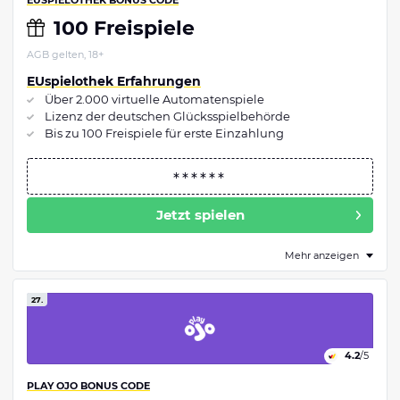
100 Freispiele
AGB gelten, 18+
EUspielothek Erfahrungen
Über 2.000 virtuelle Automatenspiele
Lizenz der deutschen Glücksspielbehörde
Bis zu 100 Freispiele für erste Einzahlung
Jetzt spielen
Mehr anzeigen
27.
4.2
/5
PLAY OJO BONUS CODE