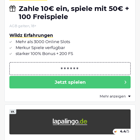
Zahle 10€ ein, spiele mit 50€ +
100 Freispiele
AGB gelten, 18+
Wildz Erfahrungen
Mehr als 3000 Online Slots
Merkur Spiele verfügbar
starker 100% Bonus + 200 FS
Jetzt spielen
Mehr anzeigen
17.
4.4
/5