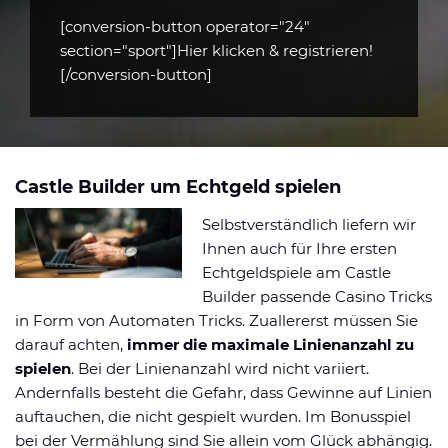
[conversion-button operator="24"
section="sport"]Hier klicken & registrieren!
[/conversion-button]
Castle Builder um Echtgeld spielen
Selbstverständlich liefern wir
Ihnen auch für Ihre ersten
Echtgeldspiele am Castle
Builder passende Casino Tricks
in Form von Automaten Tricks. Zuallererst müssen Sie
darauf achten,
immer die maximale Linienanzahl zu
spielen
. Bei der Linienanzahl wird nicht variiert.
Andernfalls besteht die Gefahr, dass Gewinne auf Linien
auftauchen, die nicht gespielt wurden. Im Bonusspiel
bei der Vermählung sind Sie allein vom Glück abhängig.