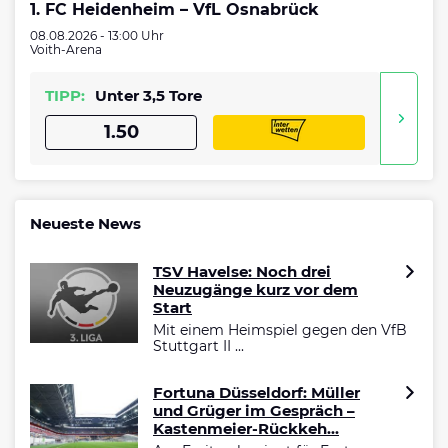
1. FC Heidenheim – VfL Osnabrück
Zum Sportwetten Bonusvergleich
08.08.2026 - 13:00 Uhr
Voith-Arena
TIPP:
Unter 3,5 Tore
1.50
Neueste News
TSV Havelse: Noch drei
Neuzugänge kurz vor dem
Start
Mit einem Heimspiel gegen den VfB
Stuttgart II ...
Fortuna Düsseldorf: Müller
und Grüger im Gespräch –
Kastenmeier-Rückkeh...