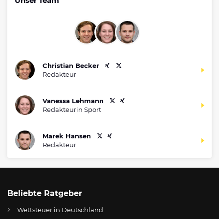
Unser Team
Christian Becker
Redakteur
Vanessa Lehmann
Redakteurin Sport
Marek Hansen
Redakteur
Beliebte Ratgeber
Wettsteuer in Deutschland