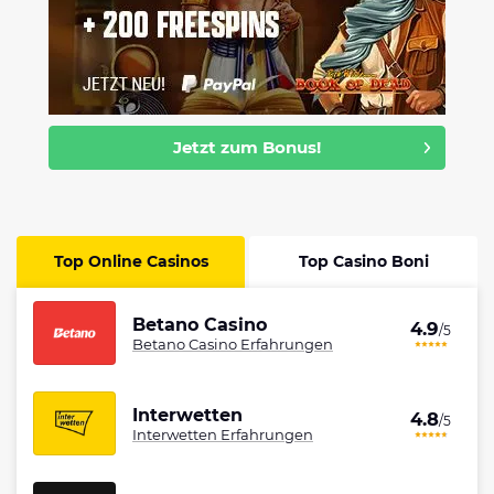
Jetzt zum Bonus!
Top Online Casinos
Top Casino Boni
Betano Casino
4.9
/5
Betano Casino Erfahrungen
Interwetten
4.8
/5
Interwetten Erfahrungen