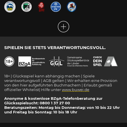
SPIELEN SIE STETS VERANTWORTUNGSVOLL.
18+ | Glücksspiel kann abhängig machen | Spiele
verantwortungsvoll | AGB gelten | Wir erhalten eine Provision
von den hier aufgeführten Buchmachern | Erlaubt gemäß
offizieller Whitelist| Hilfe unter
www.buwei.de
Anonyme & kostenlose BZgA-Telefonberatung zur
Glücksspielsucht: 0800 1 37 27 00
Beratungszeiten: Montag bis Donnerstag: von 10 bis 22 Uhr
und Freitag bis Sonntag: 10 bis 18 Uhr