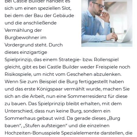
Bei Castle Builder handelt es
sich um einen speziellen Slot,
bei dem der Bau der Gebäude
und die anschließende
Vermählung der
Burgbewohner im
Vordergrund steht. Durch
dieses einzigartige
Spielprinzip, das einem Strategie- bzw. Rollenspiel
gleicht, gibt es bei Castle Builder weder Freispiele noch
Risikospiele, um nicht vom Geschehen abzulenken.
Wenn Sie zum Beispiel die Burg fertiggestellt haben
und das erste Königspaar vermählt wurde, machen Sie
sich an die Arbeit, nun eine Sommerresidenz für diese
zu bauen. Das Spielprinzip bleibt erhalten, mit dem
Unterschied, dass nun keine Burg, sondern ein
Sommerhaus gebaut wird. Da gerade dieses „Burg
bauen“, „Stufen aufsteigen“ und die einzelnen
Hochzeiten-Bonusspiele Spezialelemente darstellen, die