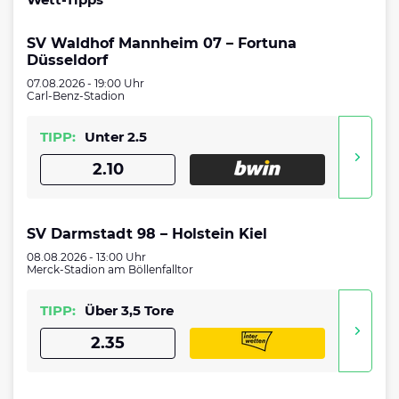
AGB gelten
SV Waldhof Mannheim 07 – Fortuna
Interwetten Bonus
Düsseldorf
4.7
/5
100% bis 100€ Neukundenbonus
07.08.2026 - 19:00 Uhr
AGB gelten
Carl-Benz-Stadion
Bwin Bonus
TIPP:
Unter 2.5
4.7
/5
100% bis zu 100€
AGB gelten
2.10
SV Darmstadt 98 – Holstein Kiel
bet-at-home Bonus
500 % QUOTENBOOST + 100€
4.6
08.08.2026 - 13:00 Uhr
/5
Merck-Stadion am Böllenfalltor
BONUS
AGB gelten
TIPP:
Über 3,5 Tore
NEO.bet Bonus
4.6
2.35
/5
200% bis zu 50€
AGB gelten