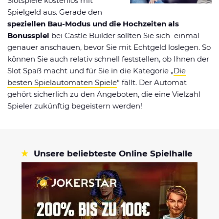
Slotspiele kostenlos mit
Spielgeld aus. Gerade den
speziellen Bau-Modus und die Hochzeiten als
Bonusspiel
bei Castle Builder sollten Sie sich einmal
genauer anschauen, bevor Sie mit Echtgeld loslegen. So
können Sie auch relativ schnell feststellen, ob Ihnen der
Slot Spaß macht und für Sie in die Kategorie „
Die
besten Spielautomaten Spiele
“ fällt. Der Automat
gehört sicherlich zu den Angeboten, die eine Vielzahl
Spieler zukünftig begeistern werden!
Unsere beliebteste Online Spielhalle