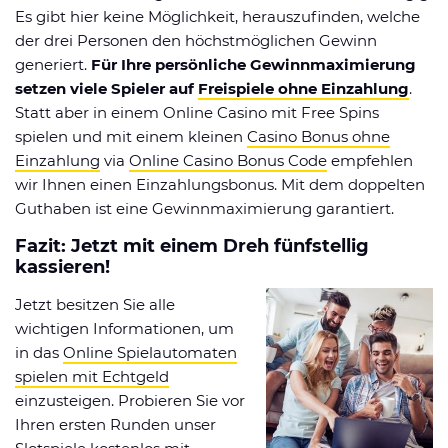
Es gibt hier keine Möglichkeit, herauszufinden, welche
der drei Personen den höchstmöglichen Gewinn
generiert.
Für Ihre persönliche Gewinnmaximierung
setzen viele Spieler auf
Freispiele ohne Einzahlung
.
Statt aber in einem Online Casino mit Free Spins
spielen und mit einem kleinen
Casino Bonus ohne
Einzahlung
via
Online Casino Bonus Code
empfehlen
wir Ihnen einen Einzahlungsbonus. Mit dem doppelten
Guthaben ist eine Gewinnmaximierung garantiert.
Fazit: Jetzt mit einem Dreh fünfstellig
kassieren!
Jetzt besitzen Sie alle
wichtigen Informationen, um
in das
Online Spielautomaten
spielen mit Echtgeld
einzusteigen. Probieren Sie vor
Ihren ersten Runden unser