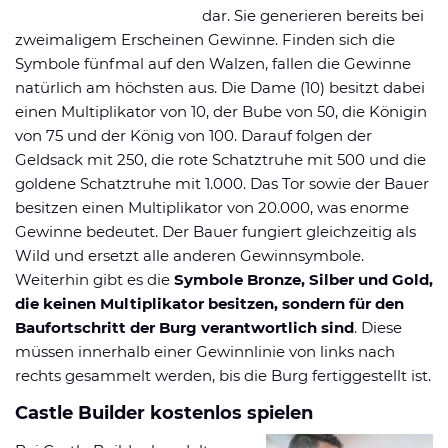
dar. Sie generieren bereits bei
zweimaligem Erscheinen Gewinne. Finden sich die
Symbole fünfmal auf den Walzen, fallen die Gewinne
natürlich am höchsten aus. Die Dame (10) besitzt dabei
einen Multiplikator von 10, der Bube von 50, die Königin
von 75 und der König von 100. Darauf folgen der
Geldsack mit 250, die rote Schatztruhe mit 500 und die
goldene Schatztruhe mit 1.000. Das Tor sowie der Bauer
besitzen einen Multiplikator von 20.000, was enorme
Gewinne bedeutet. Der Bauer fungiert gleichzeitig als
Wild und ersetzt alle anderen Gewinnsymbole.
Weiterhin gibt es die
Symbole Bronze, Silber und Gold,
die keinen Multiplikator besitzen, sondern für den
Baufortschritt der Burg verantwortlich sind
. Diese
müssen innerhalb einer Gewinnlinie von links nach
rechts gesammelt werden, bis die Burg fertiggestellt ist.
Castle Builder kostenlos spielen