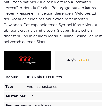
Mit Tizona hat Merkur einen weiteren Automaten
erschaffen, den du für eine Bonusjagd nutzen kannst.
Neben Freispielen mit expandierendem Wild besitzt
der Slot auch eine Spezialfunktion mit erhöhten
Gewinnen. Das expandierende Symbol führte Merkur
übrigens erstmals mit diesem Slot ein. Inzwischen
findest du ihn in deinem Merkur Online Casino Schweiz
bei verschiedenen Slots.
4.5
/5
Bonus:
100% bis zu CHF 777
Typ:
Einzahlungsbonus
Auszahlbar:
Ja
Bedingungen:
30x Bonus