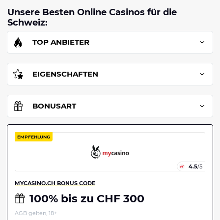
Unsere Besten Online Casinos für die
Schweiz:
TOP ANBIETER
EIGENSCHAFTEN
BONUSART
EMPFEHLUNG
4.5
/5
MYCASINO.CH BONUS CODE
100% bis zu CHF 300
AGB gelten, 18+