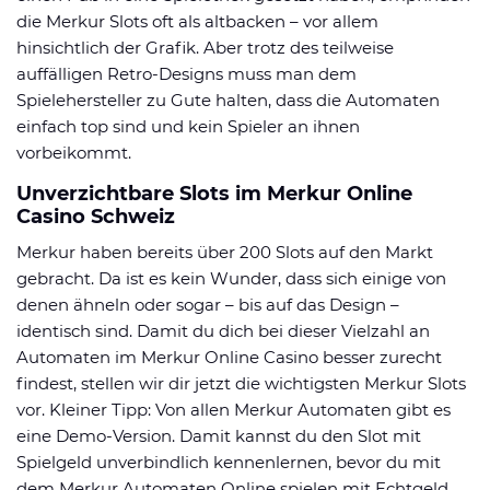
die Merkur Slots oft als altbacken – vor allem
hinsichtlich der Grafik. Aber trotz des teilweise
auffälligen Retro-Designs muss man dem
Spielehersteller zu Gute halten, dass die Automaten
einfach top sind und kein Spieler an ihnen
vorbeikommt.
Unverzichtbare Slots im Merkur Online
Casino Schweiz
Merkur haben bereits über 200 Slots auf den Markt
gebracht. Da ist es kein Wunder, dass sich einige von
denen ähneln oder sogar – bis auf das Design –
identisch sind. Damit du dich bei dieser Vielzahl an
Automaten im Merkur Online Casino besser zurecht
findest, stellen wir dir jetzt die wichtigsten Merkur Slots
vor. Kleiner Tipp: Von allen Merkur Automaten gibt es
eine Demo-Version. Damit kannst du den Slot mit
Spielgeld unverbindlich kennenlernen, bevor du mit
dem Merkur Automaten Online spielen mit Echtgeld