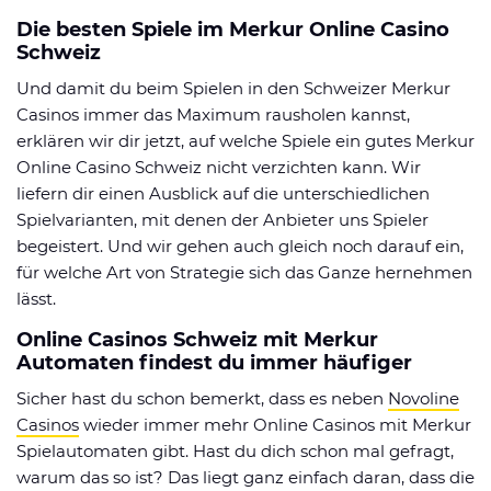
Die besten Spiele im Merkur Online Casino
Schweiz
Und damit du beim Spielen in den Schweizer Merkur
Casinos immer das Maximum rausholen kannst,
erklären wir dir jetzt, auf welche Spiele ein gutes Merkur
Online Casino Schweiz nicht verzichten kann. Wir
liefern dir einen Ausblick auf die unterschiedlichen
Spielvarianten, mit denen der Anbieter uns Spieler
begeistert. Und wir gehen auch gleich noch darauf ein,
für welche Art von Strategie sich das Ganze hernehmen
lässt.
Online Casinos Schweiz mit Merkur
Automaten findest du immer häufiger
Sicher hast du schon bemerkt, dass es neben
Novoline
Casinos
wieder immer mehr Online Casinos mit Merkur
Spielautomaten gibt. Hast du dich schon mal gefragt,
warum das so ist? Das liegt ganz einfach daran, dass die