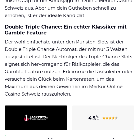
Joker’s Cap für die Bonusjagd im Online Merkur Casino
Schweiz aus. Aber um dein Guthaben schnell zu
erhöhen, ist er der ideale Kandidat.
Double Triple Chance: Ein echter Klassiker mit
Gamble Feature
Der wohl einfachste unter den Puristen-Slots ist der
Double Triple Chance Automat, der mit nur 3 Walzen
ausgestattet ist. Der Nachfolger des Triple Chance Slots
eignet sich hervorragend für Risikospieler, die das
Gamble Feature nutzen. Erklimme die Risikoleiter oder
versuche dein Glück beim Kartenraten, um das
Maximum aus deinen Gewinnen im Merkur Online
Casino Schweiz rauszuholen.
4.5
/5