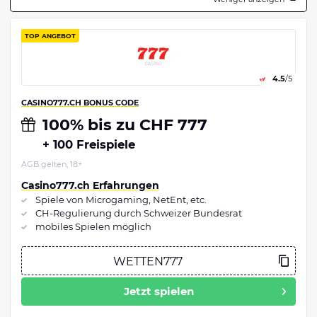
TOP ANGEBOT
4.5
/5
CASINO777.CH BONUS CODE
100% bis zu CHF 777
+ 100 Freispiele
AGB gelten, 18+
Casino777.ch Erfahrungen
Spiele von Microgaming, NetEnt, etc.
CH-Regulierung durch Schweizer Bundesrat
mobiles Spielen möglich
Jetzt spielen