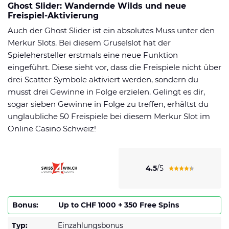
Ghost Slider: Wandernde Wilds und neue
Freispiel-Aktivierung
Auch der Ghost Slider ist ein absolutes Muss unter den
Merkur Slots. Bei diesem Gruselslot hat der
Spielehersteller erstmals eine neue Funktion
eingeführt. Diese sieht vor, dass die Freispiele nicht über
drei Scatter Symbole aktiviert werden, sondern du
musst drei Gewinne in Folge erzielen. Gelingt es dir,
sogar sieben Gewinne in Folge zu treffen, erhältst du
unglaubliche 50 Freispiele bei diesem Merkur Slot im
Online Casino Schweiz!
4.5
/5
Bonus:
Up to CHF 1000 + 350 Free Spins
Typ:
Einzahlungsbonus