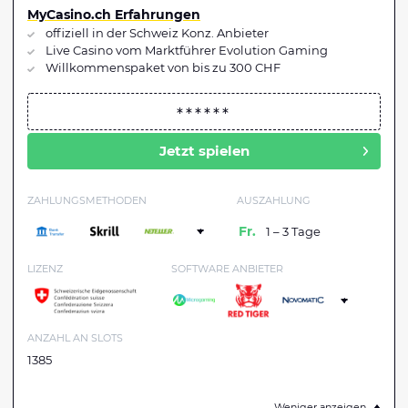
MyCasino.ch Erfahrungen
offiziell in der Schweiz Konz. Anbieter
Live Casino vom Marktführer Evolution Gaming
Willkommenspaket von bis zu 300 CHF
Jetzt spielen
ZAHLUNGSMETHODEN
AUSZAHLUNG
+
1 – 3 Tage
LIZENZ
SOFTWARE ANBIETER
+
ANZAHL AN SLOTS
1385
Weniger anzeigen