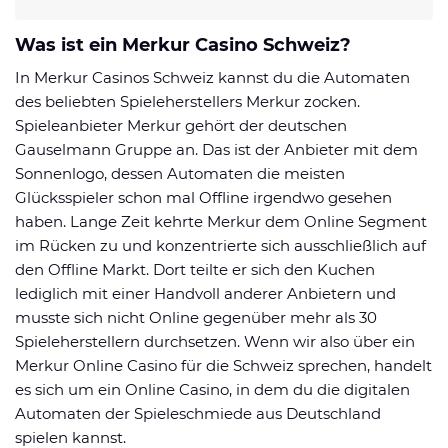
Was ist ein Merkur Casino Schweiz?
In Merkur Casinos Schweiz kannst du die Automaten
des beliebten Spieleherstellers Merkur zocken.
Spieleanbieter Merkur gehört der deutschen
Gauselmann Gruppe an. Das ist der Anbieter mit dem
Sonnenlogo, dessen Automaten die meisten
Glücksspieler schon mal Offline irgendwo gesehen
haben. Lange Zeit kehrte Merkur dem Online Segment
im Rücken zu und konzentrierte sich ausschließlich auf
den Offline Markt. Dort teilte er sich den Kuchen
lediglich mit einer Handvoll anderer Anbietern und
musste sich nicht Online gegenüber mehr als 30
Spieleherstellern durchsetzen. Wenn wir also über ein
Merkur Online Casino für die Schweiz sprechen, handelt
es sich um ein Online Casino, in dem du die digitalen
Automaten der Spieleschmiede aus Deutschland
spielen kannst.