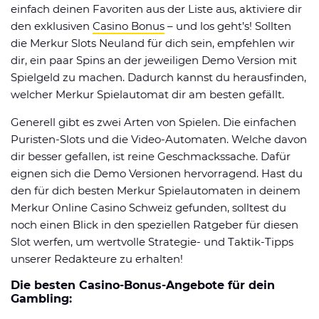
einfach deinen Favoriten aus der Liste aus, aktiviere dir
den exklusiven
Casino Bonus
– und los geht’s! Sollten
die Merkur Slots Neuland für dich sein, empfehlen wir
dir, ein paar Spins an der jeweiligen Demo Version mit
Spielgeld zu machen. Dadurch kannst du herausfinden,
welcher Merkur Spielautomat dir am besten gefällt.
Generell gibt es zwei Arten von Spielen. Die einfachen
Puristen-Slots und die Video-Automaten. Welche davon
dir besser gefallen, ist reine Geschmackssache. Dafür
eignen sich die Demo Versionen hervorragend. Hast du
den für dich besten Merkur Spielautomaten in deinem
Merkur Online Casino Schweiz gefunden, solltest du
noch einen Blick in den speziellen Ratgeber für diesen
Slot werfen, um wertvolle Strategie- und Taktik-Tipps
unserer Redakteure zu erhalten!
Die besten Casino-Bonus-Angebote für dein
Gambling: