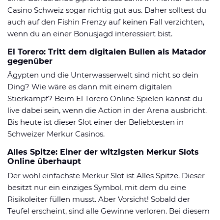
Casino Schweiz sogar richtig gut aus. Daher solltest du
auch auf den Fishin Frenzy auf keinen Fall verzichten,
wenn du an einer Bonusjagd interessiert bist.
El Torero: Tritt dem digitalen Bullen als Matador
gegenüber
Ägypten und die Unterwasserwelt sind nicht so dein
Ding? Wie wäre es dann mit einem digitalen
Stierkampf? Beim El Torero Online Spielen kannst du
live dabei sein, wenn die Action in der Arena ausbricht.
Bis heute ist dieser Slot einer der Beliebtesten in
Schweizer Merkur Casinos.
Alles Spitze: Einer der witzigsten Merkur Slots
Online überhaupt
Der wohl einfachste Merkur Slot ist Alles Spitze. Dieser
besitzt nur ein einziges Symbol, mit dem du eine
Risikoleiter füllen musst. Aber Vorsicht! Sobald der
Teufel erscheint, sind alle Gewinne verloren. Bei diesem