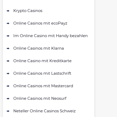
Krypto Casinos
Online Casinos mit ecoPayz
Im Online Casino mit Handy bezahlen
Online Casinos mit Klarna
Online Casino mit Kreditkarte
Online Casinos mit Lastschrift
Online Casinos mit Mastercard
Online Casinos mit Neosurf
Neteller Online Casinos Schweiz