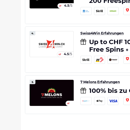
200 Freespi
4.5
/5
Swiss4Win Erfahrungen
4.
Up to CHF 1
Free Spins
+
4.5
/5
7 Melons Erfahrungen
5.
100% bis zu