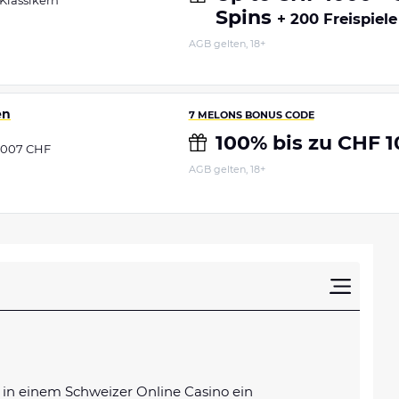
Spins
+ 200 Freispiele
AGB gelten, 18+
en
7 MELONS BONUS CODE
100% bis zu CHF 
 1007 CHF
AGB gelten, 18+
u in einem Schweizer Online Casino ein