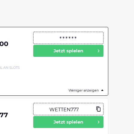
300
Jetzt spielen
L AN SLOTS
Weniger anzeigen
777
Jetzt spielen