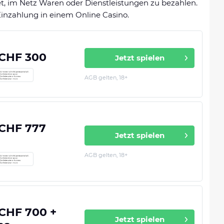
, im Netz Waren oder Dienstleistungen zu bezahlen.
Einzahlung in einem Online Casino.
 CHF 300
Jetzt spielen
AGB gelten, 18+
 CHF 777
Jetzt spielen
AGB gelten, 18+
 CHF 700 +
Jetzt spielen