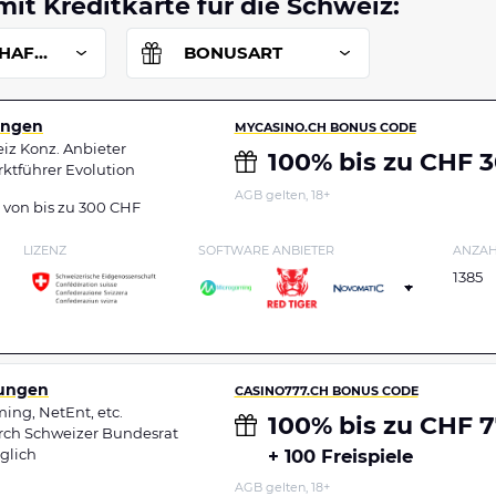
it Kreditkarte für die Schweiz:
Live Casinos Schweiz
FTEN
BONUSART
ungen
MYCASINO.CH BONUS CODE
weiz Konz. Anbieter
100% bis zu CHF 
ktführer Evolution
AGB gelten, 18+
von bis zu 300 CHF
LIZENZ
SOFTWARE ANBIETER
ANZAH
1385
+
rungen
CASINO777.CH BONUS CODE
ing, NetEnt, etc.
100% bis zu CHF 
rch Schweizer Bundesrat
glich
+ 100 Freispiele
AGB gelten, 18+