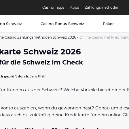
Casino Tipps
Apps
Zahlungs­methoden
ino Schweiz
Casino Bonus Schweiz
Poker
ine Casino Zahlungsmethoden Schweiz 2026
»
Online Casino mit Kreditkar
Bestes Online Casino Schwei
Casino Bonus Ohne Einzahl
tkarte Schweiz 2026
Neue Online Casinos Schwei
Casino Freispiele Schweiz
 für die Schweiz im Check
High Roller Casinos
Casinos mit Startguthaben 
ich geprüft durch:
Jens Pfaff
Echtgeld Casino ohne Anm
 für Kunden aus der Schweiz? Welche Vorteile bietet dir der 
Seriöse Online Casinos Schw
Low Stakes Casinos Schweiz
enkonto auszahlen, wenn du gewonnen hast? Genau um diese
so dass auch du zukünftig deine Kreditkarte für dein online 
Legale Online Casinos Schwe
Online Casino mit Schweize