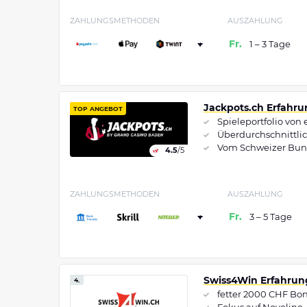
ZAHLUNGSMETHODEN
AUSZAHLUNG
+
1 – 3 Tage
Jackpots.ch Erfahr
TOP ANGEBOT
Spieleportfolio von 
Überdurchschnittl
Vom Schweizer Bund
4.5
/5
ZAHLUNGSMETHODEN
AUSZAHLUNG
+
3 – 5 Tage
Swiss4Win Erfahru
4.
fetter 2000 CHF Bo
Fokus auf Novoline-