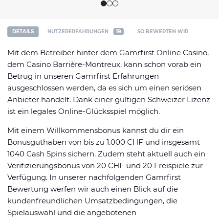
19
DETAILS
NUTZERERFAHRUNGEN
SO BEWERTEN WIR
Mit dem Betreiber hinter dem Gamrfirst Online Casino,
dem Casino Barrière-Montreux, kann schon vorab ein
Betrug in unseren Gamrfirst Erfahrungen
ausgeschlossen werden, da es sich um einen seriösen
Anbieter handelt. Dank einer gültigen Schweizer Lizenz
ist ein legales Online-Glücksspiel möglich.
Mit einem Willkommensbonus kannst du dir ein
Bonusguthaben von bis zu 1.000 CHF und insgesamt
1040 Cash Spins sichern. Zudem steht aktuell auch ein
Verifizierungsbonus von 20 CHF und 20 Freispiele zur
Verfügung. In unserer nachfolgenden Gamrfirst
Bewertung werfen wir auch einen Blick auf die
kundenfreundlichen Umsatzbedingungen, die
Spielauswahl und die angebotenen