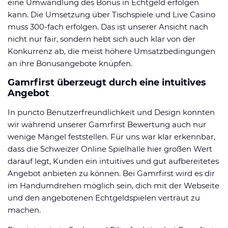
eine Umwandlung des Bonus in Echtgeld erfolgen
kann. Die Umsetzung über Tischspiele und Live Casino
muss 300-fach erfolgen. Das ist unserer Ansicht nach
nicht nur fair, sondern hebt sich auch klar von der
Konkurrenz ab, die meist höhere Umsatzbedingungen
an ihre Bonusangebote knüpfen.
Gamrfirst überzeugt durch eine intuitives
Angebot
In puncto Benutzerfreundlichkeit und Design konnten
wir während unserer Gamrfirst Bewertung auch nur
wenige Mängel feststellen. Für uns war klar erkennbar,
dass die Schweizer Online Spielhalle hier großen Wert
darauf legt, Kunden ein intuitives und gut aufbereitetes
Angebot anbieten zu können. Bei Gamrfirst wird es dir
im Handumdrehen möglich sein, dich mit der Webseite
und den angebotenen Echtgeldspielen vertraut zu
machen.