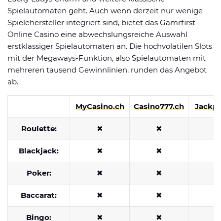
Spielautomaten geht. Auch wenn derzeit nur wenige
Spielehersteller integriert sind, bietet das Gamrfirst
Online Casino eine abwechslungsreiche Auswahl
erstklassiger Spielautomaten an. Die hochvolatilen Slots
mit der Megaways-Funktion, also Spielautomaten mit
mehreren tausend Gewinnlinien, runden das Angebot
ab.
MyCasino.ch
Casino777.ch
Jackpo
Roulette:
✖
✖
Blackjack:
✖
✖
Poker:
✖
✖
Baccarat:
✖
✖
Bingo:
✖
✖