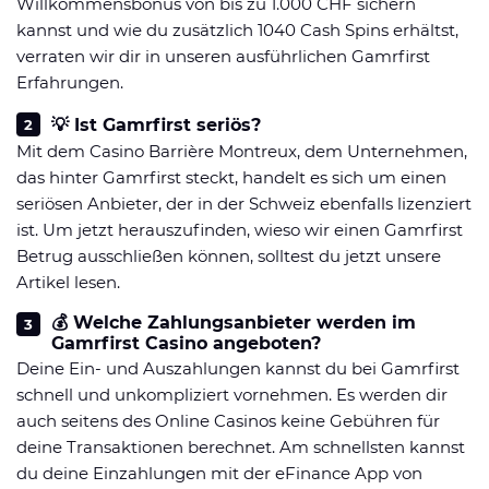
Willkommensbonus von bis zu 1.000 CHF sichern
kannst und wie du zusätzlich 1040 Cash Spins erhältst,
verraten wir dir in unseren ausführlichen Gamrfirst
Erfahrungen.
💡 Ist Gamrfirst seriös?
Mit dem Casino Barrière Montreux, dem Unternehmen,
das hinter Gamrfirst steckt, handelt es sich um einen
seriösen Anbieter, der in der Schweiz ebenfalls lizenziert
ist. Um jetzt herauszufinden, wieso wir einen Gamrfirst
Betrug ausschließen können, solltest du jetzt unsere
Artikel lesen.
💰 Welche Zahlungsanbieter werden im
Gamrfirst Casino angeboten?
Deine Ein- und Auszahlungen kannst du bei Gamrfirst
schnell und unkompliziert vornehmen. Es werden dir
auch seitens des Online Casinos keine Gebühren für
deine Transaktionen berechnet. Am schnellsten kannst
du deine Einzahlungen mit der eFinance App von