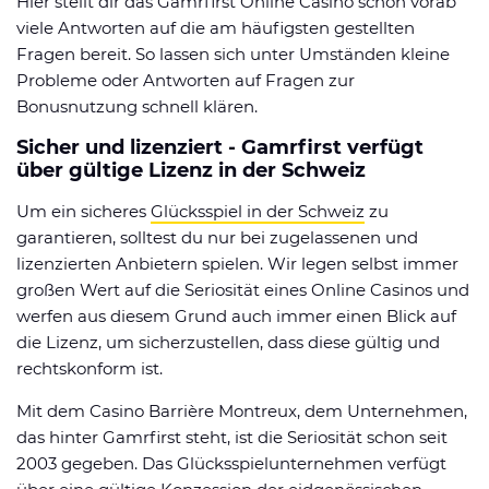
Hier stellt dir das Gamrfirst Online Casino schon vorab
viele Antworten auf die am häufigsten gestellten
Fragen bereit. So lassen sich unter Umständen kleine
Probleme oder Antworten auf Fragen zur
Bonusnutzung schnell klären.
Sicher und lizenziert - Gamrfirst verfügt
über gültige Lizenz in der Schweiz
Um ein sicheres
Glücksspiel in der Schweiz
zu
garantieren, solltest du nur bei zugelassenen und
lizenzierten Anbietern spielen. Wir legen selbst immer
großen Wert auf die Seriosität eines Online Casinos und
werfen aus diesem Grund auch immer einen Blick auf
die Lizenz, um sicherzustellen, dass diese gültig und
rechtskonform ist.
Mit dem Casino Barrière Montreux, dem Unternehmen,
das hinter Gamrfirst steht, ist die Seriosität schon seit
2003 gegeben. Das Glücksspielunternehmen verfügt