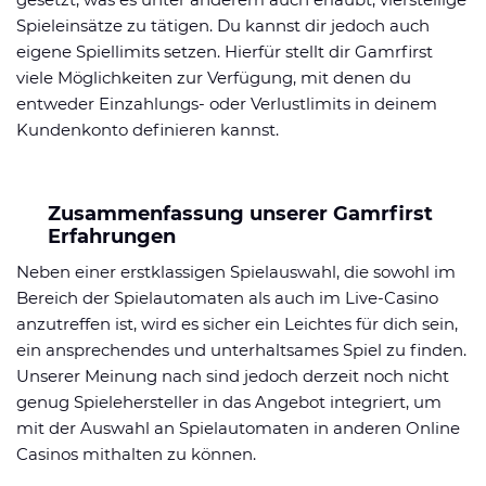
Spieleinsätze zu tätigen. Du kannst dir jedoch auch
eigene Spiellimits setzen. Hierfür stellt dir Gamrfirst
viele Möglichkeiten zur Verfügung, mit denen du
entweder Einzahlungs- oder Verlustlimits in deinem
Kundenkonto definieren kannst.
Zusammenfassung unserer Gamrfirst
Erfahrungen
Neben einer erstklassigen Spielauswahl, die sowohl im
Bereich der Spielautomaten als auch im Live-Casino
anzutreffen ist, wird es sicher ein Leichtes für dich sein,
ein ansprechendes und unterhaltsames Spiel zu finden.
Unserer Meinung nach sind jedoch derzeit noch nicht
genug Spielehersteller in das Angebot integriert, um
mit der Auswahl an Spielautomaten in anderen Online
Casinos mithalten zu können.