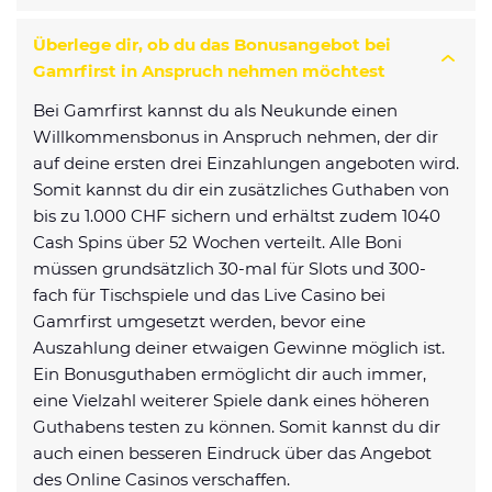
Überlege dir, ob du das Bonusangebot bei
Gamrfirst in Anspruch nehmen möchtest
Bei Gamrfirst kannst du als Neukunde einen
Willkommensbonus in Anspruch nehmen, der dir
auf deine ersten drei Einzahlungen angeboten wird.
Somit kannst du dir ein zusätzliches Guthaben von
bis zu 1.000 CHF sichern und erhältst zudem 1040
Cash Spins über 52 Wochen verteilt. Alle Boni
müssen grundsätzlich 30-mal für Slots und 300-
fach für Tischspiele und das Live Casino bei
Gamrfirst umgesetzt werden, bevor eine
Auszahlung deiner etwaigen Gewinne möglich ist.
Ein Bonusguthaben ermöglicht dir auch immer,
eine Vielzahl weiterer Spiele dank eines höheren
Guthabens testen zu können. Somit kannst du dir
auch einen besseren Eindruck über das Angebot
des Online Casinos verschaffen.