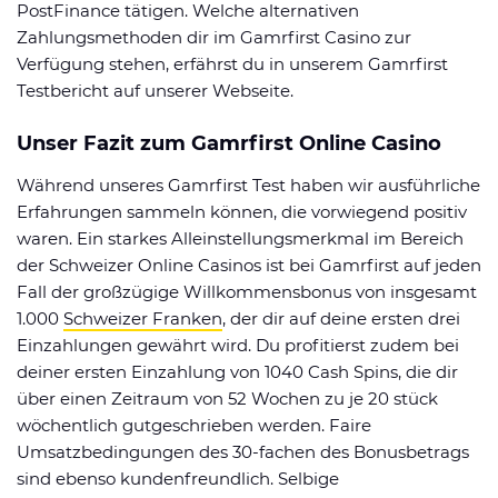
PostFinance tätigen. Welche alternativen
Zahlungsmethoden dir im Gamrfirst Casino zur
Verfügung stehen, erfährst du in unserem Gamrfirst
Testbericht auf unserer Webseite.
Unser Fazit zum Gamrfirst Online Casino
Während unseres Gamrfirst Test haben wir ausführliche
Erfahrungen sammeln können, die vorwiegend positiv
waren. Ein starkes Alleinstellungsmerkmal im Bereich
der Schweizer Online Casinos ist bei Gamrfirst auf jeden
Fall der großzügige Willkommensbonus von insgesamt
1.000
Schweizer Franken
, der dir auf deine ersten drei
Einzahlungen gewährt wird. Du profitierst zudem bei
deiner ersten Einzahlung von 1040 Cash Spins, die dir
über einen Zeitraum von 52 Wochen zu je 20 stück
wöchentlich gutgeschrieben werden. Faire
Umsatzbedingungen des 30-fachen des Bonusbetrags
sind ebenso kundenfreundlich. Selbige