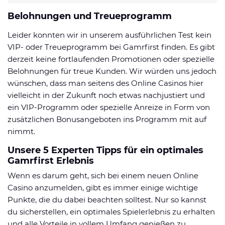
Belohnungen und Treueprogramm
Leider konnten wir in unserem ausführlichen Test kein
VIP- oder Treueprogramm bei Gamrfirst finden. Es gibt
derzeit keine fortlaufenden Promotionen oder spezielle
Belohnungen für treue Kunden. Wir würden uns jedoch
wünschen, dass man seitens des Online Casinos hier
vielleicht in der Zukunft noch etwas nachjustiert und
ein VIP-Programm oder spezielle Anreize in Form von
zusätzlichen Bonusangeboten ins Programm mit auf
nimmt.
Unsere 5 Experten Tipps für ein optimales
Gamrfirst Erlebnis
Wenn es darum geht, sich bei einem neuen Online
Casino anzumelden, gibt es immer einige wichtige
Punkte, die du dabei beachten solltest. Nur so kannst
du sicherstellen, ein optimales Spielerlebnis zu erhalten
und alle Vorteile in vollem Umfang genießen zu