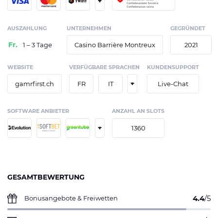
+
AUSZAHLUNG
UNTERNEHMEN
GEGRÜNDET
1 – 3 Tage
Casino Barrière Montreux
2021
WEBSITE
VERFÜGBARE SPRACHEN
KUNDENSUPPORT
+
gamrfirst.ch
FR
IT
Live-Chat
SOFTWARE ANBIETER
ANZAHL AN SLOTS
+
1360
GESAMTBEWERTUNG
4.4
/5
Bonusangebote & Freiwetten