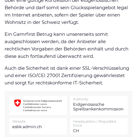
über eine gültige Konzession der eidgenössischen
Behörde und darf somit sein Glücksspielangebot legal
im Internet anbieten, sofern der Spieler über einen
Wohnsitz in der Schweiz verfügt.
Ein Gamrfirst Betrug kann unsererseits somit
ausgeschlossen werden, da der Anbieter alle
rechtlichen Vorgaben der Behörden einhält und durch
diese auch fortlaufend überwacht wird.
Auch die Sicherheit ist dank einer SSL-Verschlüsselung
und einer ISO/CEI 27001 Zertifizierung gewährleistet
und sorgt für rechtskonforme IT-Sicherheit.
Authority
Eidgenössische
Spielbankenkommission
Website
Headquarters / Regulated
Since
esbk.admin.ch
CH