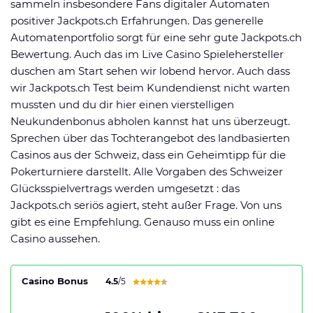
sammeln insbesondere Fans digitaler Automaten
positiver Jackpots.ch Erfahrungen. Das generelle
Automatenportfolio sorgt für eine sehr gute Jackpots.ch
Bewertung. Auch das im Live Casino Spielehersteller
duschen am Start sehen wir lobend hervor. Auch dass
wir Jackpots.ch Test beim Kundendienst nicht warten
mussten und du dir hier einen vierstelligen
Neukundenbonus abholen kannst hat uns überzeugt.
Sprechen über das Tochterangebot des landbasierten
Casinos aus der Schweiz, dass ein Geheimtipp für die
Pokerturniere darstellt. Alle Vorgaben des Schweizer
Glücksspielvertrags werden umgesetzt : das
Jackpots.ch seriös agiert, steht außer Frage. Von uns
gibt es eine Empfehlung. Genauso muss ein online
Casino aussehen.
Casino Bonus
4.5
/5