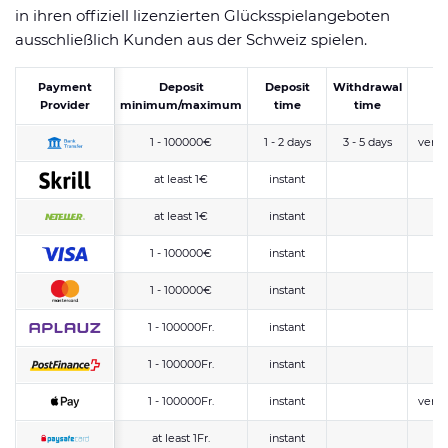
in ihren offiziell lizenzierten Glücksspielangeboten
ausschließlich Kunden aus der Schweiz spielen.
Payment
Deposit
Deposit
Withdrawal
Provider
minimum/maximum
time
time
1 - 100000€
1 - 2 days
3 - 5 days
very_
at least 1€
instant
hi
at least 1€
instant
hi
1 - 100000€
instant
hi
1 - 100000€
instant
hi
1 - 100000Fr.
instant
hi
1 - 100000Fr.
instant
hi
1 - 100000Fr.
instant
very_
at least 1Fr.
instant
hi