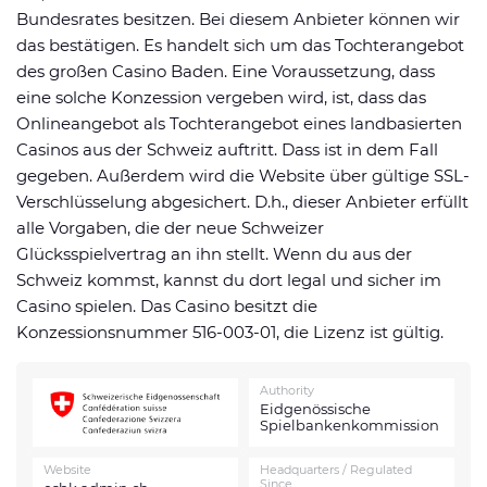
Bundesrates besitzen. Bei diesem Anbieter können wir
das bestätigen. Es handelt sich um das Tochterangebot
des großen Casino Baden. Eine Voraussetzung, dass
eine solche Konzession vergeben wird, ist, dass das
Onlineangebot als Tochterangebot eines landbasierten
Casinos aus der Schweiz auftritt. Dass ist in dem Fall
gegeben. Außerdem wird die Website über gültige SSL-
Verschlüsselung abgesichert. D.h., dieser Anbieter erfüllt
alle Vorgaben, die der neue Schweizer
Glücksspielvertrag an ihn stellt. Wenn du aus der
Schweiz kommst, kannst du dort legal und sicher im
Casino spielen. Das Casino besitzt die
Konzessionsnummer 516-003-01, die Lizenz ist gültig.
Authority
Eidgenössische
Spielbankenkommission
Website
Headquarters / Regulated
Since