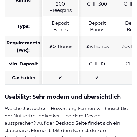
Bonus:
200
CHF 300
CHF 
Freespins
Deposit
Deposit
Depo
Type:
Bonus
Bonus
Bon
Requirements
30x Bonus
35x Bonus
30x B
(WR):
Min. Deposit
CHF 10
CHF 
Cashable:
✔
✔
✔
Usability: Sehr modern und übersichtlich
Welche Jackpots.ch Bewertung können wir hinsichtlich
der Nutzerfreundlichkeit und dem Design
aussprechen? Auf der Desktop Seite findet sich ein
stationäres Element. Mit dem kannst du zum