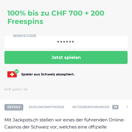
100% bis zu CHF 700 + 200
Freespins
BONUS CODE
Jetzt spielen
Spieler aus Schweiz akzeptiert.
AGB gelten, 18+
19
DETAILS
ZAHLUNGSMETHODEN
NUTZERERFAHRUNGEN
SO
Mit Jackpots.ch stellen wir eines der führenden Online-
Casinos der Schweiz vor, welches eine offizielle