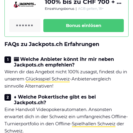
100% bis zu CHF 700 + 200 Freespins
Einzahlungsbonus
|
AGB gelten, 18+
Bonus einlösen
FAQs zu Jackpots.ch Erfahrungen
🎰 Welche Anbieter könnt ihr mir neben
Jackpots.ch empfehlen?
Wenn dir das Angebot nicht 100% zusagst, findest du in
unserem
Glücksspiel Schweiz
-Anbietervergleich
sinnvolle Alternativen!
♦ Welche Pokertische gibt es bei
Jackpots.ch?
Eine Handvoll Videopokerautomaten. Ansonsten
erwartet dich in der Schweiz ein umfangreiches Offline-
Turnierportfolio in den Offline-
Spielhallen Schweiz
der
Schweiz.