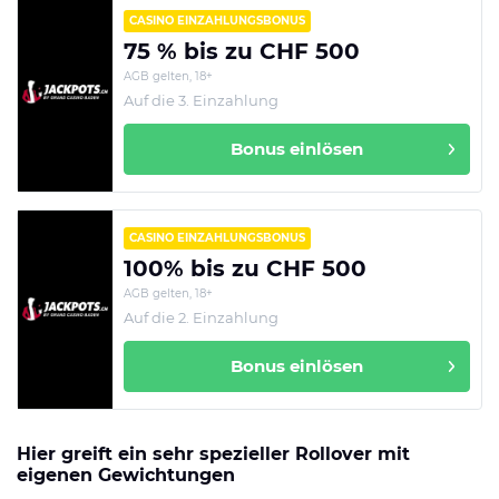
CASINO EINZAHLUNGSBONUS
75 % bis zu CHF 500
AGB gelten, 18+
Auf die 3. Einzahlung
Bonus einlösen
CASINO EINZAHLUNGSBONUS
100% bis zu CHF 500
AGB gelten, 18+
Auf die 2. Einzahlung
Bonus einlösen
Hier greift ein sehr spezieller Rollover mit
eigenen Gewichtungen