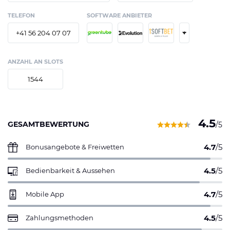
TELEFON
SOFTWARE ANBIETER
+
+41 56 204 07 07
ANZAHL AN SLOTS
1544
4.5
GESAMTBEWERTUNG
/5
4.7
/5
Bonusangebote & Freiwetten
4.5
/5
Bedienbarkeit & Aussehen
4.7
/5
Mobile App
4.5
/5
Zahlungsmethoden