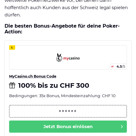
weltweite Pokernetzwerke vor, bei denen dann
hoffentlich auch Kunden aus der Schweiz legal spielen
dürfen.
Die besten Bonus-Angebote für deine Poker-
Action:
1.
4.5
/5
MyCasino.ch Bonus Code
100% bis zu CHF 300
Bedingungen: 35x Bonus, Mindesteinzahlung: CHF 10
Jetzt Bonus einlösen