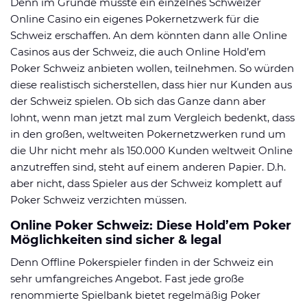
Denn im Grunde müsste ein einzelnes Schweizer
Online Casino ein eigenes Pokernetzwerk für die
Schweiz erschaffen. An dem könnten dann alle Online
Casinos aus der Schweiz, die auch Online Hold’em
Poker Schweiz anbieten wollen, teilnehmen. So würden
diese realistisch sicherstellen, dass hier nur Kunden aus
der Schweiz spielen. Ob sich das Ganze dann aber
lohnt, wenn man jetzt mal zum Vergleich bedenkt, dass
in den großen, weltweiten Pokernetzwerken rund um
die Uhr nicht mehr als 150.000 Kunden weltweit Online
anzutreffen sind, steht auf einem anderen Papier. D.h.
aber nicht, dass Spieler aus der Schweiz komplett auf
Poker Schweiz verzichten müssen.
Online Poker Schweiz: Diese Hold’em Poker
Möglichkeiten sind sicher & legal
Denn Offline Pokerspieler finden in der Schweiz ein
sehr umfangreiches Angebot. Fast jede große
renommierte Spielbank bietet regelmäßig Poker