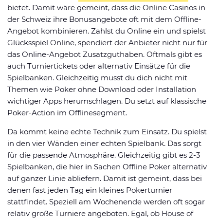
bietet. Damit wäre gemeint, dass die Online Casinos in
der Schweiz ihre Bonusangebote oft mit dem Offline-
Angebot kombinieren. Zahlst du Online ein und spielst
Glücksspiel Online, spendiert der Anbieter nicht nur für
das Online-Angebot Zusatzguthaben. Oftmals gibt es
auch Turniertickets oder alternativ Einsätze für die
Spielbanken. Gleichzeitig musst du dich nicht mit
Themen wie Poker ohne Download oder Installation
wichtiger Apps herumschlagen. Du setzt auf klassische
Poker-Action im Offlinesegment.
Da kommt keine echte Technik zum Einsatz. Du spielst
in den vier Wänden einer echten Spielbank. Das sorgt
für die passende Atmosphäre. Gleichzeitig gibt es 2-3
Spielbanken, die hier in Sachen Offline Poker alternativ
auf ganzer Linie abliefern. Damit ist gemeint, dass bei
denen fast jeden Tag ein kleines Pokerturnier
stattfindet. Speziell am Wochenende werden oft sogar
relativ große Turniere angeboten. Egal, ob House of