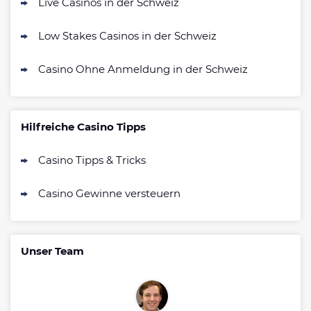
Live Casinos in der Schweiz
Low Stakes Casinos in der Schweiz
Casino Ohne Anmeldung in der Schweiz
Hilfreiche Casino Tipps
Casino Tipps & Tricks
Casino Gewinne versteuern
Unser Team