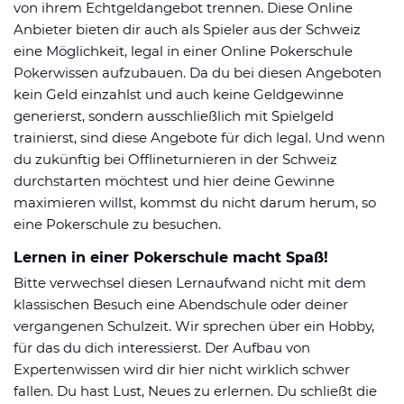
von ihrem Echtgeldangebot trennen. Diese Online
Anbieter bieten dir auch als Spieler aus der Schweiz
eine Möglichkeit, legal in einer Online Pokerschule
Pokerwissen aufzubauen. Da du bei diesen Angeboten
kein Geld einzahlst und auch keine Geldgewinne
generierst, sondern ausschließlich mit Spielgeld
trainierst, sind diese Angebote für dich legal. Und wenn
du zukünftig bei Offlineturnieren in der Schweiz
durchstarten möchtest und hier deine Gewinne
maximieren willst, kommst du nicht darum herum, so
eine Pokerschule zu besuchen.
Lernen in einer Pokerschule macht Spaß!
Bitte verwechsel diesen Lernaufwand nicht mit dem
klassischen Besuch eine Abendschule oder deiner
vergangenen Schulzeit. Wir sprechen über ein Hobby,
für das du dich interessierst. Der Aufbau von
Expertenwissen wird dir hier nicht wirklich schwer
fallen. Du hast Lust, Neues zu erlernen. Du schließt die