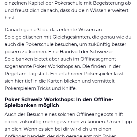
einzelnen Kapitel der Pokerschule mit Begeisterung ab
und freust dich danach, dass du dein Wissen erweitert
hast.
Danach genießt du das erlernte Wissen an
Spielgeldtischen mit Gleichgesinnten, die genau wie du
auch die Pokerschule besuchen, um zukünftig besser
pokern zu können. Eine Handvoll der Schweizer
Spielbanken bietet aber auch im Offlinesegment
sogenannte Poker Workshops an. Die finden in der
Regel am Tag statt. Ein erfahrener Pokerspieler lässt
sich hier tief in die Karten blicken und vermittelt
Pokerspielern Tricks und Kniffe.
Poker Schweiz Workshops: In den Offline-
Spielbanken möglich
Auch der Besuch eines solchen Offlineangebots hilft
dabei, zukünftig mehr gewinnen zu können. Unser Tipp
an dich: Wenn es sich bei dir wirklich um einen
Anfänger handelt, der sich gerade erst mit Poker