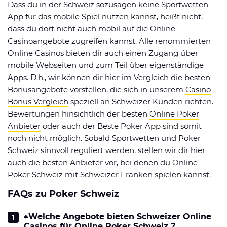
Dass du in der Schweiz sozusagen keine Sportwetten
App für das mobile Spiel nutzen kannst, heißt nicht,
dass du dort nicht auch mobil auf die Online
Casinoangebote zugreifen kannst. Alle renommierten
Online Casinos bieten dir auch einen Zugang über
mobile Webseiten und zum Teil über eigenständige
Apps. D.h., wir können dir hier im Vergleich die besten
Bonusangebote vorstellen, die sich in unserem
Casino
Bonus Vergleich
speziell an Schweizer Kunden richten.
Bewertungen hinsichtlich der besten
Online Poker
Anbieter
oder auch der Beste Poker App sind somit
noch nicht möglich. Sobald Sportwetten und Poker
Schweiz sinnvoll reguliert werden, stellen wir dir hier
auch die besten Anbieter vor, bei denen du Online
Poker Schweiz mit Schweizer Franken spielen kannst.
FAQs zu Poker Schweiz
♠Welche Angebote bieten Schweizer Online
Casinos für Online Poker Schweiz ?