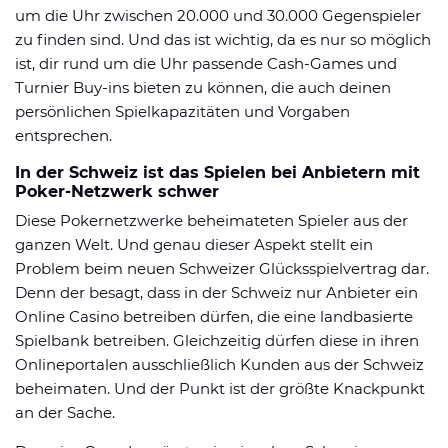
um die Uhr zwischen 20.000 und 30.000 Gegenspieler
zu finden sind. Und das ist wichtig, da es nur so möglich
ist, dir rund um die Uhr passende Cash-Games und
Turnier Buy-ins bieten zu können, die auch deinen
persönlichen Spielkapazitäten und Vorgaben
entsprechen.
In der Schweiz ist das Spielen bei Anbietern mit
Poker-Netzwerk schwer
Diese Pokernetzwerke beheimateten Spieler aus der
ganzen Welt. Und genau dieser Aspekt stellt ein
Problem beim neuen Schweizer Glücksspielvertrag dar.
Denn der besagt, dass in der Schweiz nur Anbieter ein
Online Casino betreiben dürfen, die eine landbasierte
Spielbank betreiben. Gleichzeitig dürfen diese in ihren
Onlineportalen ausschließlich Kunden aus der Schweiz
beheimaten. Und der Punkt ist der größte Knackpunkt
an der Sache.