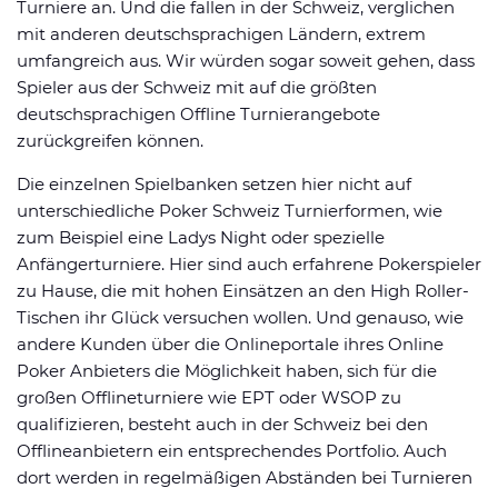
Turniere an. Und die fallen in der Schweiz, verglichen
mit anderen deutschsprachigen Ländern, extrem
umfangreich aus. Wir würden sogar soweit gehen, dass
Spieler aus der Schweiz mit auf die größten
deutschsprachigen Offline Turnierangebote
zurückgreifen können.
Die einzelnen Spielbanken setzen hier nicht auf
unterschiedliche Poker Schweiz Turnierformen, wie
zum Beispiel eine Ladys Night oder spezielle
Anfängerturniere. Hier sind auch erfahrene Pokerspieler
zu Hause, die mit hohen Einsätzen an den High Roller-
Tischen ihr Glück versuchen wollen. Und genauso, wie
andere Kunden über die Onlineportale ihres Online
Poker Anbieters die Möglichkeit haben, sich für die
großen Offlineturniere wie EPT oder WSOP zu
qualifizieren, besteht auch in der Schweiz bei den
Offlineanbietern ein entsprechendes Portfolio. Auch
dort werden in regelmäßigen Abständen bei Turnieren