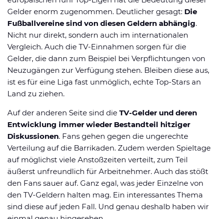
Gelder enorm zugenommen. Deutlicher gesagt:
Die
Fußballvereine sind von diesen Geldern abhängig
.
Nicht nur direkt, sondern auch im internationalen
Vergleich. Auch die TV-Einnahmen sorgen für die
Gelder, die dann zum Beispiel bei Verpflichtungen von
Neuzugängen zur Verfügung stehen. Bleiben diese aus,
ist es für eine Liga fast unmöglich, echte Top-Stars an
Land zu ziehen.
Auf der anderen Seite sind die
TV-Gelder und deren
Entwicklung immer wieder Bestandteil hitziger
Diskussionen
. Fans gehen gegen die ungerechte
Verteilung auf die Barrikaden. Zudem werden Spieltage
auf möglichst viele Anstoßzeiten verteilt, zum Teil
äußerst unfreundlich für Arbeitnehmer. Auch das stößt
den Fans sauer auf. Ganz egal, was jeder Einzelne von
den TV-Geldern halten mag. Ein interessantes Thema
sind diese auf jeden Fall. Und genau deshalb haben wir
einmal genau hingesehen.