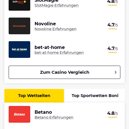
SlotMagie
4.8
/5
SlotMagie Erfahrungen
Novoline
4.7
/5
Novoline Erfahrungen
bet-at-home
4.7
/5
bet-at-home Erfahrungen
Zum Casino Vergleich
Betano Casino Bonus
4.9
/5
400% bis zu 80€
Top Wettseiten
Top Sportwetten Boni
AGB gelten
Betano
Interwetten Bonus
4.8
/5
4.8
Betano Erfahrungen
/5
100% bis zu 100€
AGB gelten