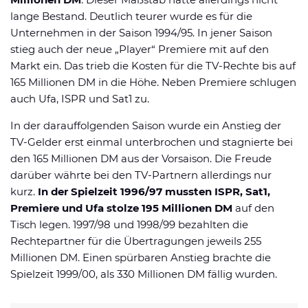
lange Bestand. Deutlich teurer wurde es für die
Unternehmen in der Saison 1994/95. In jener Saison
stieg auch der neue „Player“ Premiere mit auf den
Markt ein. Das trieb die Kosten für die TV-Rechte bis auf
165 Millionen DM in die Höhe. Neben Premiere schlugen
auch Ufa, ISPR und Sat1 zu.
In der darauffolgenden Saison wurde ein Anstieg der
TV-Gelder erst einmal unterbrochen und stagnierte bei
den 165 Millionen DM aus der Vorsaison. Die Freude
darüber währte bei den TV-Partnern allerdings nur
kurz.
In der Spielzeit 1996/97 mussten ISPR, Sat1,
Premiere und Ufa stolze 195 Millionen DM
auf den
Tisch legen. 1997/98 und 1998/99 bezahlten die
Rechtepartner für die Übertragungen jeweils 255
Millionen DM. Einen spürbaren Anstieg brachte die
Spielzeit 1999/00, als 330 Millionen DM fällig wurden.