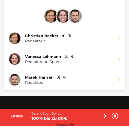
Christian Becker
Redakteur
Vanessa Lehmann
Redakteurin Sport
Marek Hansen
Redakteur
Beliebte Ratgeber
Betano Sport Bonus
100% bis zu 80€
Wettsteuer in Deutschland
AGB gelten, 18+