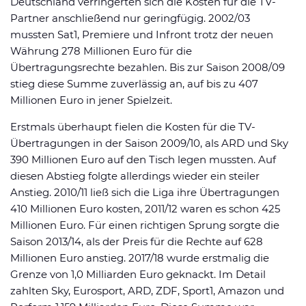
Deutschland verringerten sich die Kosten für die TV-
Partner anschließend nur geringfügig. 2002/03
mussten Sat1, Premiere und Infront trotz der neuen
Währung 278 Millionen Euro für die
Übertragungsrechte bezahlen. Bis zur Saison 2008/09
stieg diese Summe zuverlässig an, auf bis zu 407
Millionen Euro in jener Spielzeit.
Erstmals überhaupt fielen die Kosten für die TV-
Übertragungen in der Saison 2009/10, als ARD und Sky
390 Millionen Euro auf den Tisch legen mussten. Auf
diesen Abstieg folgte allerdings wieder ein steiler
Anstieg. 2010/11 ließ sich die Liga ihre Übertragungen
410 Millionen Euro kosten, 2011/12 waren es schon 425
Millionen Euro. Für einen richtigen Sprung sorgte die
Saison 2013/14, als der Preis für die Rechte auf 628
Millionen Euro anstieg. 2017/18 wurde erstmalig die
Grenze von 1,0 Milliarden Euro geknackt. Im Detail
zahlten Sky, Eurosport, ARD, ZDF, Sport1, Amazon und