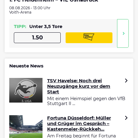
Zum Sportwetten Bonusvergleich
08.08.2026 - 13:00 Uhr
Voith-Arena
TIPP:
Unter 3,5 Tore
1.50
Neueste News
TSV Havelse: Noch drei
Neuzugänge kurz vor dem
Start
Mit einem Heimspiel gegen den VfB
Stuttgart II ...
Fortuna Düsseldorf: Müller
und Grüger im Gespräch –
Kastenmeier-Rückkeh...
Am Freitag beginnt für Fortuna