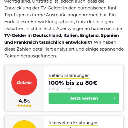
wichtig sind. Unstrittig ist jedoch auch, dass die
Datenschutzerklärung
Shop
News
Deals
Entwicklung der TV-Gelder in den europäischen fünf
Affiliate Disclaimer
Top-Ligen extreme Ausmaße angenommen hat. Ein
Forum
Ende dieser Entwicklung scheint, trotz der hitzigen
Debatten, nicht in Sicht. Aber wie genau haben sich die
TV-Gelder in Deutschland, Italien, England, Spanien
und Frankreich tatsächlich entwickelt?
Wir haben
diese Zahlen detailliert analysiert und einige spannende
Fakten herausgefunden.
Betano Erfahrungen
100% bis zu 80€
AGB gelten, 18+
Jetzt wetten
4.8
/5
Interwetten Erfahrungen