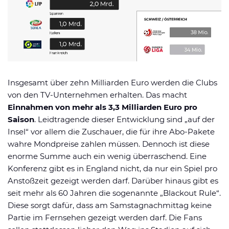
Insgesamt über zehn Milliarden Euro werden die Clubs
von den TV-Unternehmen erhalten. Das macht
Einnahmen von mehr als 3,3 Milliarden Euro pro
Saison
. Leidtragende dieser Entwicklung sind „auf der
Insel“ vor allem die Zuschauer, die für ihre Abo-Pakete
wahre Mondpreise zahlen müssen. Dennoch ist diese
enorme Summe auch ein wenig überraschend. Eine
Konferenz gibt es in England nicht, da nur ein Spiel pro
Anstoßzeit gezeigt werden darf. Darüber hinaus gibt es
seit mehr als 60 Jahren die sogenannte „Blackout Rule“.
Diese sorgt dafür, dass am Samstagnachmittag keine
Partie im Fernsehen gezeigt werden darf. Die Fans