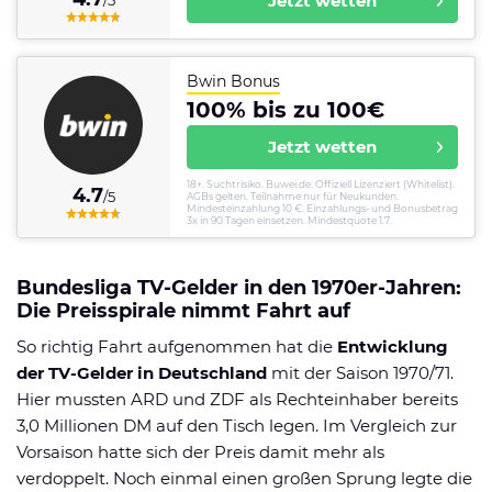
Jetzt wetten
Bwin Bonus
100% bis zu 100€
Jetzt wetten
18+. Suchtrisiko. Buwei.de. Offiziell Lizenziert (Whitelist).
4.7
/5
AGBs gelten. Teilnahme nur für Neukunden.
Mindesteinzahlung 10 €. Einzahlungs- und Bonusbetrag
3x in 90 Tagen einsetzen. Mindestquote 1.7.
Bundesliga TV-Gelder in den 1970er-Jahren:
Die Preisspirale nimmt Fahrt auf
So richtig Fahrt aufgenommen hat die
Entwicklung
der TV-Gelder in Deutschland
mit der Saison 1970/71.
Hier mussten ARD und ZDF als Rechteinhaber bereits
3,0 Millionen DM auf den Tisch legen. Im Vergleich zur
Vorsaison hatte sich der Preis damit mehr als
verdoppelt. Noch einmal einen großen Sprung legte die