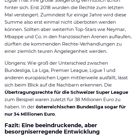
Ligue 1 hat ihre große Steigerung vermutlich schon
hinter sich. Erst 2018 wurden die Rechte zum letzten
Mal versteigert. Zumindest für einige Jahre wird diese
Summe also erst einmal nicht überboten werden
können. Sollten aber weiterhin Top-Stars wie Neymar,
Mbappe und Co. in den französischen Arenen auflaufen,
dürften die kommenden Rechte-Verhandlungen zu
einer ziemlich teuren Angelegenheit werden.
Übrigens: Wie groß der Unterschied zwischen
Bundesliga, La Liga, Premier League, Ligue 1 und
anderen europäischen Ligen mittlerweile ausfällt, lässt
sich beim Blick auf die Nachbarn erkennen. Die
Übertragungsrechte für die Schweizer Super League
zum Beispiel waren zuletzt für 38 Millionen Euro zu
haben. In der
österreichischen Bundesliga sogar für
nur 34 Millionen Euro
.
Fazit: Eine beeindruckende, aber
besorgniserregende Entwicklung