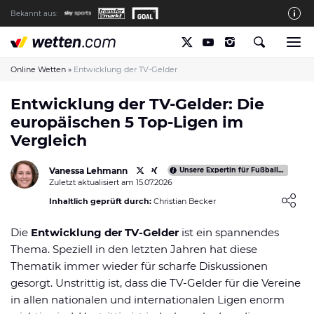
Bekannt aus:
Die wetten.com Redaktion
So bewerten wir die Anbieter
Online Wetten
»
Entwicklung der TV-Gelder
wetten.com auf Facebook
Entwicklung der TV-Gelder: Die
europäischen 5 Top-Ligen im
wetten.com auf YouTube
Vergleich
Spielsucht Hilfe & Prävention
Vanessa Lehmann
Über Uns
Unsere Expertin für Fußball International, Boxen und Basketball
Zuletzt aktualisiert am 15.07.2026
Kontakt
Loading ...
Inhaltlich geprüft durch:
Christian Becker
Schreiber gesucht
Die
Entwicklung der TV-Gelder
ist ein spannendes
Verantwortungsvolles Spielen
Thema. Speziell in den letzten Jahren hat diese
Thematik immer wieder für scharfe Diskussionen
Glücksspiel-Regulierung in Deutschland
gesorgt. Unstrittig ist, dass die TV-Gelder für die Vereine
Haftungsausschluss
in allen nationalen und internationalen Ligen enorm