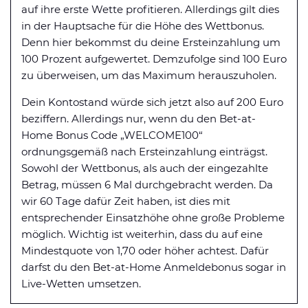
auf ihre erste Wette profitieren. Allerdings gilt dies
in der Hauptsache für die Höhe des Wettbonus.
Denn hier bekommst du deine Ersteinzahlung um
100 Prozent aufgewertet. Demzufolge sind 100 Euro
zu überweisen, um das Maximum herauszuholen.
Dein Kontostand würde sich jetzt also auf 200 Euro
beziffern. Allerdings nur, wenn du den Bet-at-
Home Bonus Code „WELCOME100“
ordnungsgemäß nach Ersteinzahlung einträgst.
Sowohl der Wettbonus, als auch der eingezahlte
Betrag, müssen 6 Mal durchgebracht werden. Da
wir 60 Tage dafür Zeit haben, ist dies mit
entsprechender Einsatzhöhe ohne große Probleme
möglich. Wichtig ist weiterhin, dass du auf eine
Mindestquote von 1,70 oder höher achtest. Dafür
darfst du den Bet-at-Home Anmeldebonus sogar in
Live-Wetten umsetzen.