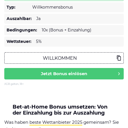
Typ:
Willkommensbonus
Auszahlbar:
Ja
Bedingungen:
10x (Bonus + Einzahlung)
Wettsteuer:
5%
Jetzt Bonus einlösen
AGB gelten, 18+
Bet-at-Home Bonus umsetzen: Von
der Einzahlung bis zur Auszahlung
Was haben
beste Wettanbieter 2025
gemeinsam? Sie