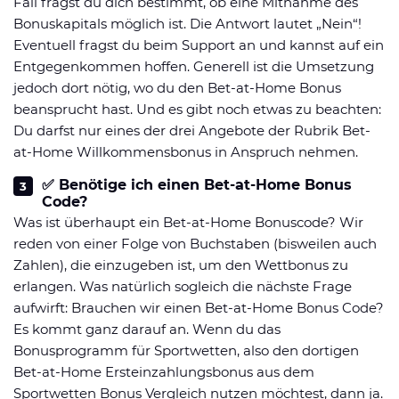
Fall fragst du dich bestimmt, ob eine Mitnahme des
Bonuskapitals möglich ist. Die Antwort lautet „Nein“!
Eventuell fragst du beim Support an und kannst auf ein
Entgegenkommen hoffen. Generell ist die Umsetzung
jedoch dort nötig, wo du den Bet-at-Home Bonus
beansprucht hast. Und es gibt noch etwas zu beachten:
Du darfst nur eines der drei Angebote der Rubrik Bet-
at-Home Willkommensbonus in Anspruch nehmen.
✅ Benötige ich einen Bet-at-Home Bonus
Code?
Was ist überhaupt ein Bet-at-Home Bonuscode? Wir
reden von einer Folge von Buchstaben (bisweilen auch
Zahlen), die einzugeben ist, um den Wettbonus zu
erlangen. Was natürlich sogleich die nächste Frage
aufwirft: Brauchen wir einen Bet-at-Home Bonus Code?
Es kommt ganz darauf an. Wenn du das
Bonusprogramm für Sportwetten, also den dortigen
Bet-at-Home Ersteinzahlungsbonus aus dem
Sportwetten Bonus Vergleich
nutzen möchtest, dann ja.