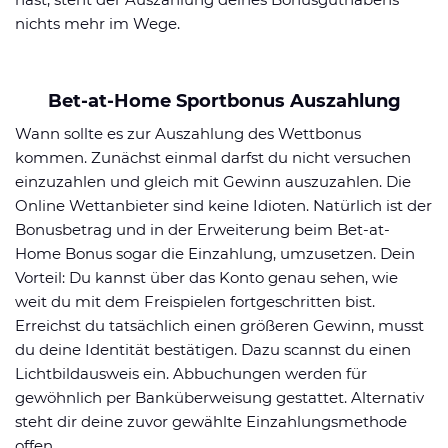
nichts mehr im Wege.
Bet-at-Home Sportbonus Auszahlung
Wann sollte es zur Auszahlung des Wettbonus
kommen. Zunächst einmal darfst du nicht versuchen
einzuzahlen und gleich mit Gewinn auszuzahlen. Die
Online Wettanbieter sind keine Idioten. Natürlich ist der
Bonusbetrag und in der Erweiterung beim Bet-at-
Home Bonus sogar die Einzahlung, umzusetzen. Dein
Vorteil: Du kannst über das Konto genau sehen, wie
weit du mit dem Freispielen fortgeschritten bist.
Erreichst du tatsächlich einen größeren Gewinn, musst
du deine Identität bestätigen. Dazu scannst du einen
Lichtbildausweis ein. Abbuchungen werden für
gewöhnlich per Banküberweisung gestattet. Alternativ
steht dir deine zuvor gewählte Einzahlungsmethode
offen.