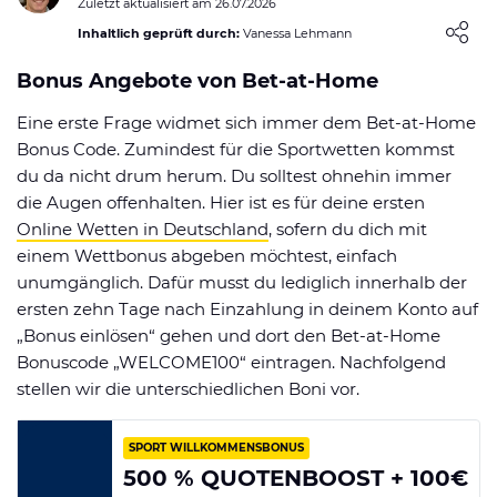
Zuletzt aktualisiert am 26.07.2026
mindestens 10€
30 - 5000€
Loading ...
Inhaltlich geprüft durch:
Vanessa Lehmann
28.10.2023
Kenan
mindestens 10€
Bonus Angebote von Bet-at-Home
vertrauenswürdig
mindestens 10€
10 - 10000€
"Interessiert eh jeden nur ob die auszahlen und ja tun sie,
Eine erste Frage widmet sich immer dem Bet-at-Home
mindestens 10€
10 - 6000€
Auszahlung höchs
bonus wurde auch gutgeschrieben! Hatte jetzt schon 3
Bonus Code. Zumindest für die Sportwetten kommst
auszahlungen und alle haben exakt 24h gedauert!"
du da nicht drum herum. Du solltest ohnehin immer
mindestens 1€
höchstens 5000€
die Augen offenhalten. Hier ist es für deine ersten
mindestens 1€
mindestens 1€
Auszahlung höchs
Online Wetten in Deutschland
, sofern du dich mit
einem Wettbonus abgeben möchtest, einfach
Alle Nutzererfahrungen anzeigen
unumgänglich. Dafür musst du lediglich innerhalb der
ersten zehn Tage nach Einzahlung in deinem Konto auf
Eigenen Erfahrungsbericht schreiben
„Bonus einlösen“ gehen und dort den Bet-at-Home
Bonuscode „WELCOME100“ eintragen. Nachfolgend
stellen wir die unterschiedlichen Boni vor.
4.3
NUTZER BEWERTUNG
/5
20 Nutzererfahrungen
SPORT WILLKOMMENSBONUS
5 Sterne
40.0%
500 % QUOTENBOOST + 100€