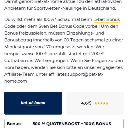
Damit gehört Bet-at-home aktuell zu den attraktivsten
Anbietern für Sportwetten-Neulinge in Deutschland.
Du willst mehr als 100%? Schau mal beim
Lvbet Bonus
Code
oder dem
Sven Bet Bonus Code
vorbei! Um den
Bonus freizuspielen, müssen Einzahlungs- und
Bonusbetrag innerhalb von 60 Tagen sechsmal zu einer
Mindestquote von 1.70 umgesetzt werden. Wer
beispielsweise 100 € einzahlt, startet mit 200 €
Guthaben ins Wettvergnügen. Wenn Sie Fragen zu den
Boni haben, wenden Sie sich bitte an unser engagiertes
Affiliate-Team unter affiliates.support@bet-at-
home.com
4.6
/5
Bonus:
500 % QUOTENBOOST + 100€ BONUS