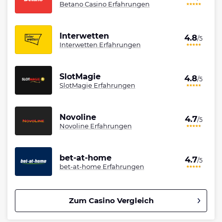
Betano Casino Erfahrungen
Interwetten
4.8
/5
Interwetten Erfahrungen
SlotMagie
4.8
/5
SlotMagie Erfahrungen
Novoline
4.7
/5
Novoline Erfahrungen
bet-at-home
4.7
/5
bet-at-home Erfahrungen
Zum Casino Vergleich