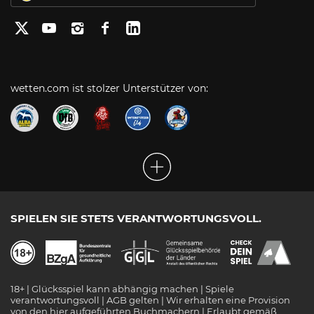
wetten.com ist stolzer Unterstützer von:
SPIELEN SIE STETS VERANTWORTUNGSVOLL.
18+ | Glücksspiel kann abhängig machen | Spiele
verantwortungsvoll | AGB gelten | Wir erhalten eine Provision
von den hier aufgeführten Buchmachern | Erlaubt gemäß