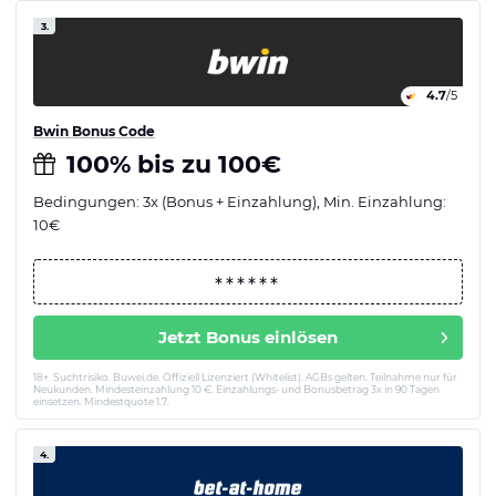
3.
4.7
/5
Bwin Bonus Code
100% bis zu 100€
Bedingungen: 3x (Bonus + Einzahlung), Min. Einzahlung:
10€
Jetzt Bonus einlösen
18+. Suchtrisiko. Buwei.de. Offiziell Lizenziert (Whitelist). AGBs gelten. Teilnahme nur für
Neukunden. Mindesteinzahlung 10 €. Einzahlungs- und Bonusbetrag 3x in 90 Tagen
einsetzen. Mindestquote 1.7.
4.