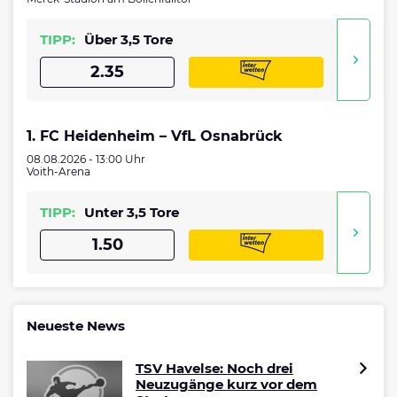
AGB gelten
TIPP:
Über 3,5 Tore
NEO.bet Bonus
4.6
2.35
/5
200% bis zu 50€
AGB gelten
1. FC Heidenheim – VfL Osnabrück
Zum Sportwetten Bonusvergleich
08.08.2026 - 13:00 Uhr
Voith-Arena
TIPP:
Unter 3,5 Tore
1.50
Neueste News
TSV Havelse: Noch drei
Neuzugänge kurz vor dem