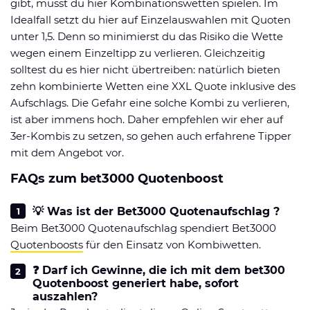
gibt, musst du hier Kombinationswetten spielen. Im
Idealfall setzt du hier auf Einzelauswahlen mit Quoten
unter 1,5. Denn so minimierst du das Risiko die Wette
wegen einem Einzeltipp zu verlieren. Gleichzeitig
solltest du es hier nicht übertreiben: natürlich bieten
zehn kombinierte Wetten eine XXL Quote inklusive des
Aufschlags. Die Gefahr eine solche Kombi zu verlieren,
ist aber immens hoch. Daher empfehlen wir eher auf
3er-Kombis zu setzen, so gehen auch erfahrene Tipper
mit dem Angebot vor.
FAQs zum bet3000 Quotenboost
💡 Was ist der Bet3000 Quotenaufschlag ?
Beim Bet3000 Quotenaufschlag spendiert Bet3000
Quotenboosts
für den Einsatz von Kombiwetten.
❓ Darf ich Gewinne, die ich mit dem bet300
Quotenboost generiert habe, sofort
auszahlen?