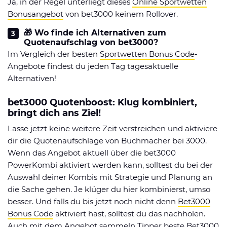
Ja, in der Regel unterliegt dieses
Online Sportwetten
Bonusangebot
von bet3000 keinem Rollover.
🎁 Wo finde ich Alternativen zum
Quotenaufschlag von bet3000?
Im Vergleich der besten
Sportwetten Bonus Code
-
Angebote findest du jeden Tag tagesaktuelle
Alternativen!
bet3000 Quotenboost: Klug kombiniert,
bringt dich ans Ziel!
Lasse jetzt keine weitere Zeit verstreichen und aktiviere
dir die Quotenaufschläge von Buchmacher bei 3000.
Wenn das Angebot aktuell über die bet3000
PowerKombi aktiviert werden kann, solltest du bei der
Auswahl deiner Kombis mit Strategie und Planung an
die Sache gehen. Je klüger du hier kombinierst, umso
besser. Und falls du bis jetzt noch nicht denn
Bet3000
Bonus Code
aktiviert hast, solltest du das nachholen.
Auch mit dem Angebot sammeln Tipper beste
Bet3000