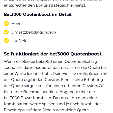
Datenschutzerklärung
Shop
News
Deals
entsprechenden Bonus strategisch einsetzt.
Affiliate Disclaimer
Bet3000 Quotenboost im Detail:
Forum
Höhe:-
Umsatzbebdingungen:-
Laufzeit:-
So funktioniert der bet3000 Quotenboost
Wenn dir Bookie bet3000 einen Quotenuafschlag
spendiert, dann bedeutet das, dass er dir die Quote bei
einer Wette leicht erhöht. Dein Einsatz multipliziert mit
der Quote ergibt den Gewinn. Eine leichte Erhöhung
der Quote sorgt somit für einen erhöhten Gewinn. Oft
bietet der Buchmacher diese Angebote über die
bet3000 PowerKombi an. Da musst du dann eine
Kombinationswette spielen, und je nach Anzahl der
Einzeltipps auf dem Schein wird deine Quote