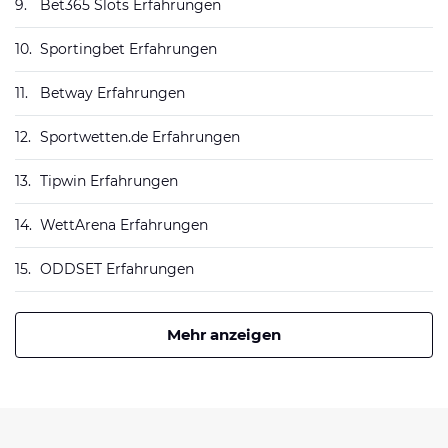
9.
Bet365 Slots Erfahrungen
10.
Sportingbet Erfahrungen
11.
Betway Erfahrungen
12.
Sportwetten.de Erfahrungen
13.
Tipwin Erfahrungen
14.
WettArena Erfahrungen
15.
ODDSET Erfahrungen
Mehr anzeigen