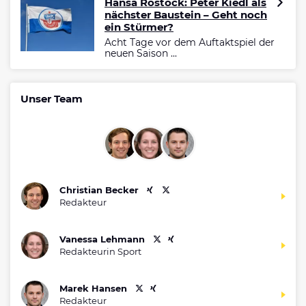
Hansa Rostock: Peter Kiedl als
nächster Baustein – Geht noch
ein Stürmer?
Acht Tage vor dem Auftaktspiel der
neuen Saison ...
Unser Team
Christian Becker
Redakteur
Vanessa Lehmann
Redakteurin Sport
Marek Hansen
Redakteur