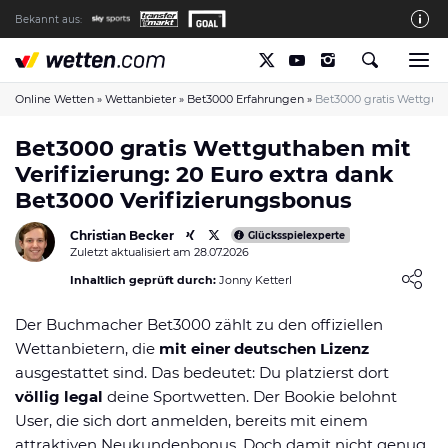
Bekannt aus:
Die wetten.com Redaktion
So bewerten wir die Anbieter
Online Wetten
»
Wettanbieter
»
Bet3000 Erfahrungen
»
Bet3000 gratis Wettguth
wetten.com auf Facebook
Bet3000 gratis Wettguthaben mit
Verifizierung: 20 Euro extra dank
wetten.com auf YouTube
Bet3000 Verifizierungsbonus
Spielsucht Hilfe & Prävention
Christian Becker
Glücksspielexperte
Über Uns
Zuletzt aktualisiert am 28.07.2026
Loading ...
Kontakt
Inhaltlich geprüft durch:
Jonny Ketterl
Schreiber gesucht
Der Buchmacher Bet3000 zählt zu den offiziellen
Wettanbietern, die
mit einer deutschen Lizenz
Verantwortungsvolles Spielen
ausgestattet sind. Das bedeutet: Du platzierst dort
Glücksspiel-Regulierung in Deutschland
völlig legal
deine Sportwetten. Der Bookie belohnt
User, die sich dort anmelden, bereits mit einem
Haftungsausschluss
attraktiven Neukundenbonus. Doch damit nicht genug.