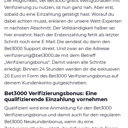
Die Möglichkeit, bei Bet3000 gratis Wettguthaben mit
Verifizierung zu nutzen, ist nun ganz nah. Aber erst,
sobald du eine Einzahlung getätigt hast. Worauf du
dabei achten musst, erklären dir unsere Wett-Experten
in nächsten Abschnitt. Der Vollständigkeit halber sei
hier erwähnt: Nach der Ersteinzahlung fehlt als letzter
Schritt noch eine E-Mail: Die sendest du dann den
Bet3000 Support direkt. Und zwar an die Adresse
verifizierung@bet3000.de mit dem Betreff
„Verifizierungsbonus“. Damit wären alle Schritte
erledigt. Binnen 24 Stunden werden dir die exklusiven
20 Euro in Form des Bet3000 Verifizierungsbonus auf
deinem Kundenkonto gutgeschrieben.
Bet3000 Verifizierungsbonus: Eine
qualifizierende Einzahlung vornehmen
Qualifiziert wird eine Anmeldung für den Bet3000
Verifizierungsbonus und damit auch für den regulären
Bet3000 Neukundenbonus, wenn du eine