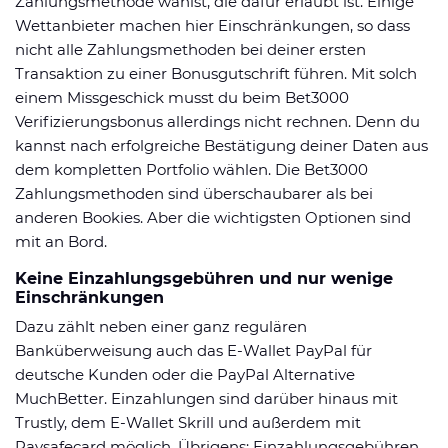
Zahlungsmethode wählst, die dafür erlaubt ist. Einige
Wettanbieter machen hier Einschränkungen, so dass
nicht alle Zahlungsmethoden bei deiner ersten
Transaktion zu einer Bonusgutschrift führen. Mit solch
einem Missgeschick musst du beim Bet3000
Verifizierungsbonus allerdings nicht rechnen. Denn du
kannst nach erfolgreiche Bestätigung deiner Daten aus
dem kompletten Portfolio wählen. Die Bet3000
Zahlungsmethoden sind überschaubarer als bei
anderen Bookies. Aber die wichtigsten Optionen sind
mit an Bord.
Keine Einzahlungsgebühren und nur wenige
Einschränkungen
Dazu zählt neben einer ganz regulären
Banküberweisung auch das E-Wallet PayPal für
deutsche Kunden oder die PayPal Alternative
MuchBetter. Einzahlungen sind darüber hinaus mit
Trustly, dem E-Wallet Skrill und außerdem mit
Paysafecard möglich. Übrigens: Einzahlungsgebühren