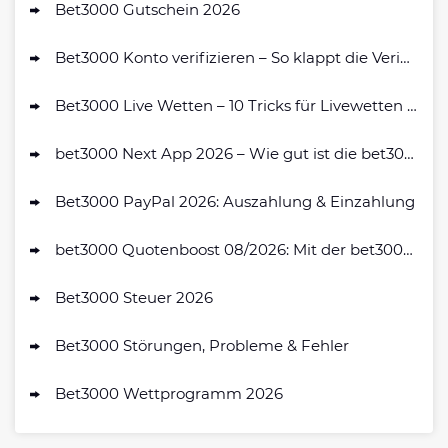
Bet3000 Gutschein 2026
Bet3000 Konto verifizieren – So klappt die Verifizierung bei Bet3000
Bet3000 Live Wetten – 10 Tricks für Livewetten bei Bet3000
bet3000 Next App 2026 – Wie gut ist die bet3000 App?
Bet3000 PayPal 2026: Auszahlung & Einzahlung
bet3000 Quotenboost 08/2026: Mit der bet3000 PowerKombi zum Ziel – so geht’s
Bet3000 Steuer 2026
Bet3000 Störungen, Probleme & Fehler
Bet3000 Wettprogramm 2026