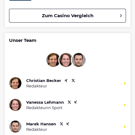
Zum Casino Vergleich
Betano Casino Bonus
4.9
/5
400% bis zu 80€
Unser Team
AGB gelten
Interwetten Bonus
4.8
/5
100% bis zu 100€
AGB gelten
Christian Becker
SlotMagie Bonus
Redakteur
4.8
/5
50 Freispiele ohne Einzahlung
AGB gelten
Vanessa Lehmann
Novoline Bonus
Redakteurin Sport
4.7
/5
200 % Bonus + 10 Freispiele täglich
AGB gelten
Marek Hansen
Redakteur
bet-at-home Bonus