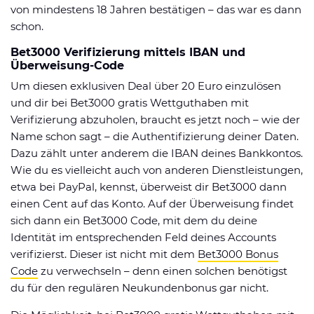
von mindestens 18 Jahren bestätigen – das war es dann
schon.
Bet3000 Verifizierung mittels IBAN und
Überweisung-Code
Um diesen exklusiven Deal über 20 Euro einzulösen
und dir bei Bet3000 gratis Wettguthaben mit
Verifizierung abzuholen, braucht es jetzt noch – wie der
Name schon sagt – die Authentifizierung deiner Daten.
Dazu zählt unter anderem die IBAN deines Bankkontos.
Wie du es vielleicht auch von anderen Dienstleistungen,
etwa bei PayPal, kennst, überweist dir Bet3000 dann
einen Cent auf das Konto. Auf der Überweisung findet
sich dann ein Bet3000 Code, mit dem du deine
Identität im entsprechenden Feld deines Accounts
verifizierst. Dieser ist nicht mit dem
Bet3000 Bonus
Code
zu verwechseln – denn einen solchen benötigst
du für den regulären Neukundenbonus gar nicht.