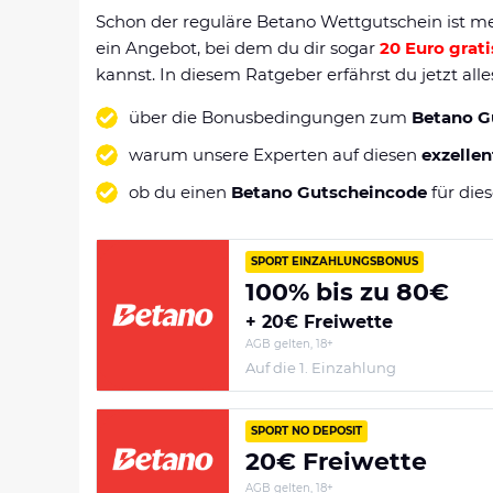
07.
07.
07.
AdmiralBet Bonus Code
Swiftspiele Erfahrungen
15.
Erfahrungen
Schon der reguläre Betano Wettgutschein ist meh
03.
Lotto.de Erfahrungen
ein Angebot, bei dem du dir sogar
20 Euro grati
08.
08.
08.
Bet365 Erfahrungen
Bet365 Bonus Code
Merkur Slots Erfahrungen
kannst. In diesem Ratgeber erfährst du jetzt alle
09.
09.
Betway Erfahrungen
Luna Slots Erfahrungen
über die Bonusbedingungen zum
Betano G
Sportwetten.de
10.
10.
Löwen Play Erfahrungen
Erfahrungen
warum unsere Experten auf diesen
exzelle
ob du einen
Betano Gutscheincode
für die
SPORT EINZAHLUNGSBONUS
100% bis zu 80€
+ 20€ Freiwette
AGB gelten, 18+
Auf die 1. Einzahlung
SPORT NO DEPOSIT
20€ Freiwette
AGB gelten, 18+