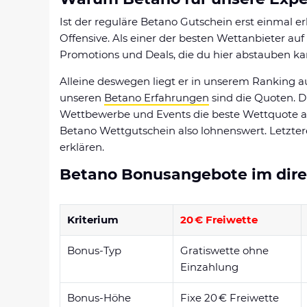
Ist der reguläre Betano Gutschein erst einmal erle
Offensive. Als einer der besten Wettanbieter au
Promotions und Deals, die du hier abstauben ka
Alleine deswegen liegt er in unserem Ranking a
unseren
Betano Erfahrungen
sind die Quoten. D
Wettbewerbe und Events die beste Wettquote 
Betano Wettgutschein also lohnenswert. Letztere
erklären.
Betano Bonusangebote im dire
Kriterium
20 € Freiwette
Bonus-Typ
Gratiswette ohne
Einzahlung
Bonus-Höhe
Fixe 20 € Freiwette