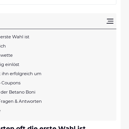
erste Wahl ist
ich
iwette
g einlöst
t ihn erfolgreich um
o Coupons
 der Betano Boni
 Fragen & Antworten
e
en oft die erste Wahl ist