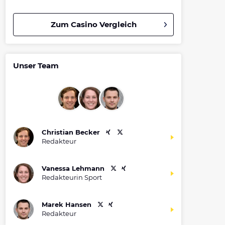
Zum Casino Vergleich
Betano Casino
Bonus
Unser Team
4.9
/5
400% bis zu 80€
AGB gelten
Interwetten Bonus
4.8
/5
100% bis zu 100€
AGB gelten
Christian Becker
Redakteur
SlotMagie Bonus
50 Freispiele ohne
4.8
/5
Einzahlung
Vanessa Lehmann
AGB gelten
Redakteurin Sport
Novoline Bonus
200 % Bonus + 10
Marek Hansen
4.7
/5
Freispiele täglich
Redakteur
AGB gelten