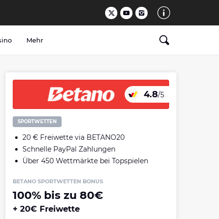
Die wetten.com Redaktion
sino
Mehr
So bewerten wir die Anbieter
wetten.com auf Facebook
 Online Casinos
 Social Casino
🎁 Wettbonus
wetten.com auf YouTube
4.8
Bonus
/5
Neue Online Casinos
Social Casino
Sportwetten Bonus
11.
Bwin Casino Bonus Code
Spielsucht Hilfe & Prävention
Online Casino mit Deutscher Lizenz
Kostenlose Casino Spiele ohne Einzahlung
Wettbonus ohne Einzahlung
nus Code
12.
LuckyLouis Bonus Code
SPORTWETTEN
Über Uns
ng
Legale Online Casinos in Deutschland
Social Casino Apps
Gratiswetten ohne Einzahlung
20 € Freiwette via BETANO20
s Code
13.
Wunderino Bonus Code
Kontakt
Schnelle PayPal Zahlungen
 Top Social Casinos
Casino mit 1 Euro Einzahlung
Sportwetten Neukundenbonus
 Code
14.
DrückGlück Bonus Code
Über 450 Wettmärkte bei Topspielen
Schreiber gesucht
Online Casino mit PayPal 1 Euro Einzahlung
Wettgutscheine
.
Jackpot.de Erfahrungen
onus
Verantwortungsvolles Spielen
15.
Knight Slots Bonus Code
BETANO SPORTWETTEN BONUS
100% bis zu 80€
Lizenz
PayPal Casinos
Sportwetten Startguthaben
Glücksspiel-Regulierung in
.
Löwen Play Fun Erfahrungen
s Code
16.
Wildz Bonus Code
Deutschland
+ 20€ Freiwette
 Online Casino Bonus
Quotenboosts
.
Huuuge Casino Erfahrungen
Lapalingo.de Bonus