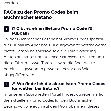
werden.
FAQs zu den Promo Codes beim
Buchmacher Betano
⚽ Gibt es einen Betano Promo Code für
Fußball?
Ja, der Buchmacher Betano hat Promo Codes speziell
für Fußball im Angebot. Für ausgewählte Wettbewerbe
bietet Betano beispielsweise die 2-Tore-Vorsprung
Aktion an. Solltest du auf eine Mannschaft wetten und
diese führt mit zwei Toren, so wird die Sportwette
bereits als gewonnen gewertet, bevor das Spiel
abgepfiffen wird.
🔎 Wo finde ich die aktuellsten Promo Codes
für wetten bei Betano?
In unserem Sportwetten Portal findest du regelmäßig
die aktuellen Promo Codes für den Buchmacher
Betano vor, wie auch auf den Promobannern dieses