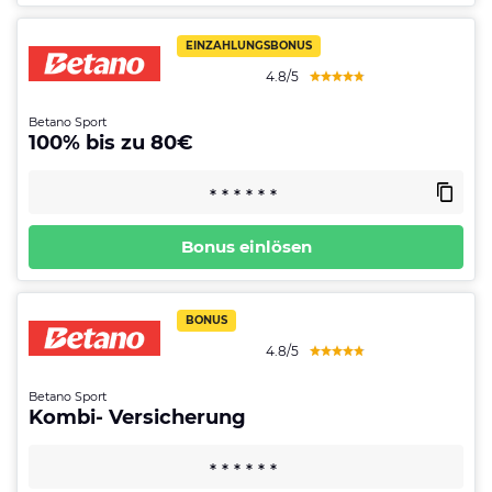
EINZAHLUNGSBONUS
4.8/5
Betano Sport
100% bis zu 80€
Bonus einlösen
BONUS
4.8/5
Betano Sport
Kombi- Versicherung