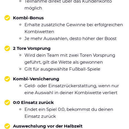
Teilnahme direkt über das Kundenkonto
möglich
Kombi-Bonus
Erhalte zusätzliche Gewinne bei erfolgreichen
Kombiwetten
Je mehr Auswahlen, desto höher der Boost
2 Tore Vorsprung
Wird dein Team mit zwei Toren Vorsprung
geführt, gilt die Wette als gewonnen
Gilt für ausgewählte Fußball-Spiele
Kombi-Versicherung
Geld- oder Einsatzrückerstattung, wenn nur
eine Auswahl in deiner Kombiwette verliert
0:0 Einsatz zurück
Endet ein Spiel 0:0, bekommst du deinen
Einsatz zurück
Auswechslung vor der Halbzeit