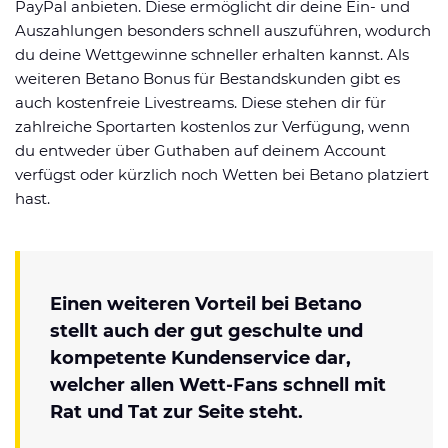
PayPal anbieten. Diese ermöglicht dir deine Ein- und
Auszahlungen besonders schnell auszuführen, wodurch
du deine Wettgewinne schneller erhalten kannst. Als
weiteren Betano Bonus für Bestandskunden gibt es
auch kostenfreie Livestreams. Diese stehen dir für
zahlreiche Sportarten kostenlos zur Verfügung, wenn
du entweder über Guthaben auf deinem Account
verfügst oder kürzlich noch Wetten bei Betano platziert
hast.
Einen weiteren Vorteil bei Betano
stellt auch der gut geschulte und
kompetente Kundenservice dar,
welcher allen Wett-Fans schnell mit
Rat und Tat zur Seite steht.