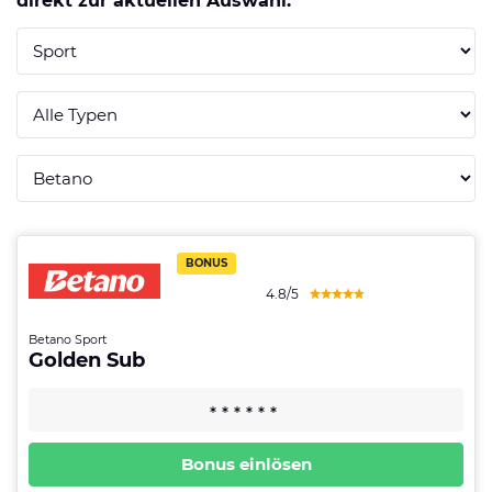
direkt zur aktuellen Auswahl:
BONUS
4.8/5
Betano Sport
Golden Sub
Bonus einlösen