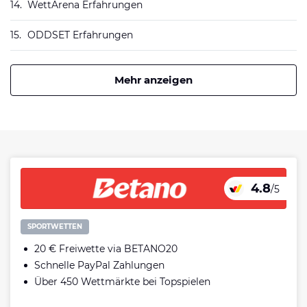
14.
WettArena Erfahrungen
15.
ODDSET Erfahrungen
Mehr anzeigen
4.8
/5
SPORTWETTEN
20 € Freiwette via BETANO20
Schnelle PayPal Zahlungen
Über 450 Wettmärkte bei Topspielen