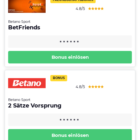
4.8/5
Betano Sport
BetFriends
Bonus einlösen
BONUS
4.8/5
Betano Sport
2 Sätze Vorsprung
Bonus einlösen