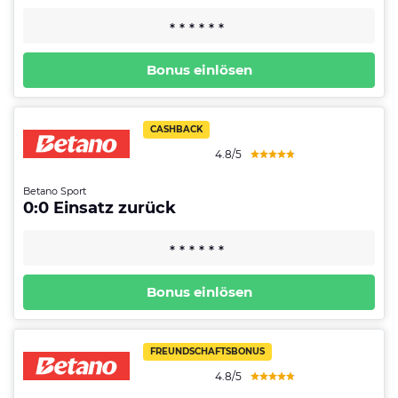
Bonus einlösen
CASHBACK
4.8/5
Betano Sport
0:0 Einsatz zurück
Bonus einlösen
FREUNDSCHAFTSBONUS
4.8/5