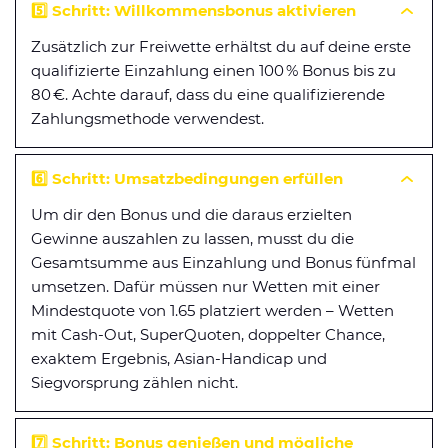
5️⃣ Schritt: Willkommensbonus aktivieren
Zusätzlich zur Freiwette erhältst du auf deine erste
qualifizierte Einzahlung einen 100 % Bonus bis zu
80 €. Achte darauf, dass du eine qualifizierende
Zahlungsmethode verwendest.
6️⃣ Schritt: Umsatzbedingungen erfüllen
Um dir den Bonus und die daraus erzielten
Gewinne auszahlen zu lassen, musst du die
Gesamtsumme aus Einzahlung und Bonus fünfmal
umsetzen. Dafür müssen nur Wetten mit einer
Mindestquote von 1.65 platziert werden – Wetten
mit Cash-Out, SuperQuoten, doppelter Chance,
exaktem Ergebnis, Asian-Handicap und
Siegvorsprung zählen nicht.
7️⃣ Schritt: Bonus genießen und mögliche