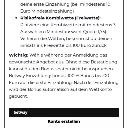
deine erste Einzahlung (bei mindestens 10
Euro Mindesteinzahlung)
Risikofreie Kombiwette (Freiwette):
Platziere eine Kombiwette mit mindestens 3
Auswahlen (Mindestauswahl-Quote 1,75).
Verlieren die Wetten, bekommst du deinen
Einsatz als Freiwette bis 100 Euro zurück
Wichtig:
Wähle während der Anmeldung das
gewünschte Angebot aus. Ohne diese Bestätigung
kannst du den Bonus später nicht beanspruchen.
Betway Einzahlungsbonus: 100 % Bonus bis 100
Euro auf die erste Einzahlung. Nach der Einzahlung
wird der Bonus automatisch auf dein Wettkonto
gebucht.