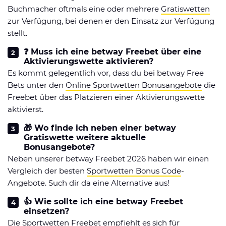
Buchmacher oftmals eine oder mehrere
Gratiswetten
zur Verfügung, bei denen er den Einsatz zur Verfügung
stellt.
❓ Muss ich eine betway Freebet über eine
Aktivierungswette aktivieren?
Es kommt gelegentlich vor, dass du bei betway Free
Bets unter den
Online Sportwetten Bonusangebote
die
Freebet über das Platzieren einer Aktivierungswette
aktivierst.
🎁 Wo finde ich neben einer betway
Gratiswette weitere aktuelle
Bonusangebote?
Neben unserer betway Freebet 2026 haben wir einen
Vergleich der besten
Sportwetten Bonus Code
-
Angebote. Such dir da eine Alternative aus!
👍 Wie sollte ich eine betway Freebet
einsetzen?
Die Sportwetten Freebet empfiehlt es sich für