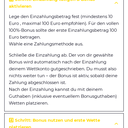
aktivieren
Lege den Einzahlungsbetrag fest (mindestens 10
Euro , maximal 100 Euro empfohlen). Für den vollen
100%-Bonus sollte der erste Einzahlungsbetrag 100
Euro betragen.
Wähle eine Zahlungsmethode aus.
Schließe die Einzahlung ab. Der von dir gewählte
Bonus wird automatisch nach der Einzahlung
deinem Wettkonto gutgeschrieben. Du musst also
nichts weiter tun – der Bonus ist aktiv, sobald deine
Zahlung abgeschlossen ist.
Nach der Einzahlung kannst du mit deinem
Guthaben (inklusive eventuellem Bonusguthaben)
Wetten platzieren.
4️⃣ Schritt: Bonus nutzen und erste Wette
platzieren