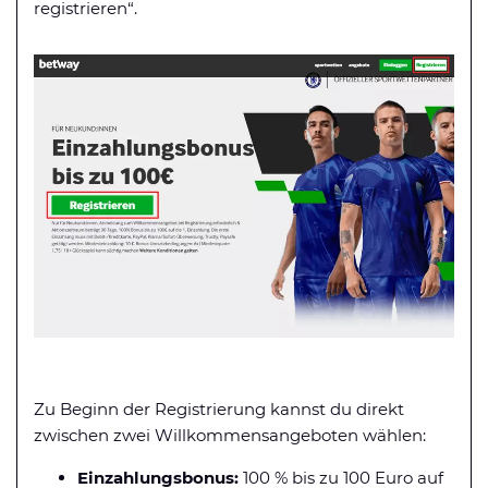
registrieren“.
Zu Beginn der Registrierung kannst du direkt
zwischen zwei Willkommensangeboten wählen:
Einzahlungsbonus:
100 % bis zu 100 Euro auf