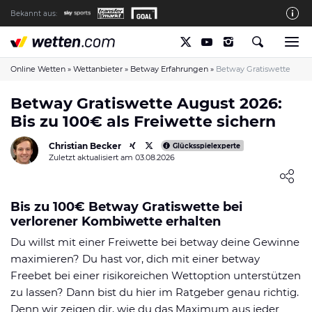
Bekannt aus:
Die wetten.com Redaktion
So bewerten wir die Anbieter
Online Wetten
»
Wettanbieter
»
Betway Erfahrungen
»
Betway Gratiswette
wetten.com auf Facebook
Betway Gratiswette August 2026:
Bis zu 100€ als Freiwette sichern
wetten.com auf YouTube
Spielsucht Hilfe & Prävention
Christian Becker
Glücksspielexperte
Zuletzt aktualisiert am 03.08.2026
Über Uns
Loading ...
Kontakt
Bis zu 100€ Betway Gratiswette bei
verlorener Kombiwette erhalten
Schreiber gesucht
Du willst mit einer Freiwette bei betway deine Gewinne
Verantwortungsvolles Spielen
maximieren? Du hast vor, dich mit einer betway
Glücksspiel-Regulierung in Deutschland
Freebet bei einer risikoreichen Wettoption unterstützen
zu lassen? Dann bist du hier im Ratgeber genau richtig.
Haftungsausschluss
Denn wir zeigen dir, wie du das Maximum aus jeder