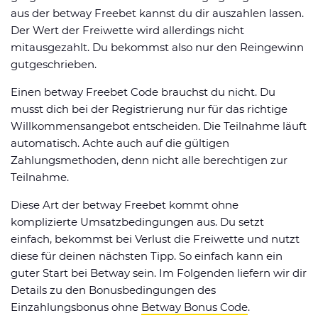
aus der betway Freebet kannst du dir auszahlen lassen.
Der Wert der Freiwette wird allerdings nicht
mitausgezahlt. Du bekommst also nur den Reingewinn
gutgeschrieben.
Einen betway Freebet Code brauchst du nicht. Du
musst dich bei der Registrierung nur für das richtige
Willkommensangebot entscheiden. Die Teilnahme läuft
automatisch. Achte auch auf die gültigen
Zahlungsmethoden, denn nicht alle berechtigen zur
Teilnahme.
Diese Art der betway Freebet kommt ohne
komplizierte Umsatzbedingungen aus. Du setzt
einfach, bekommst bei Verlust die Freiwette und nutzt
diese für deinen nächsten Tipp. So einfach kann ein
guter Start bei Betway sein. Im Folgenden liefern wir dir
Details zu den Bonusbedingungen des
Einzahlungsbonus ohne
Betway Bonus Code
.