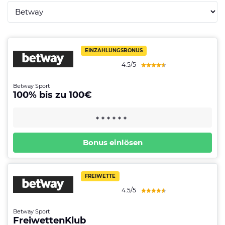
EINZAHLUNGSBONUS
4.5/5
Betway Sport
100% bis zu 100€
Bonus einlösen
FREIWETTE
4.5/5
Betway Sport
FreiwettenKlub