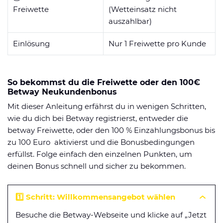
Freiwette
(Wetteinsatz nicht
auszahlbar)
Einlösung
Nur 1 Freiwette pro Kunde
So bekommst du die Freiwette oder den 100€
Betway Neukundenbonus
Mit dieser Anleitung erfährst du in wenigen Schritten,
wie du dich bei Betway registrierst, entweder die
betway Freiwette, oder den 100 % Einzahlungsbonus bis
zu 100 Euro aktivierst und die Bonusbedingungen
erfüllst. Folge einfach den einzelnen Punkten, um
deinen Bonus schnell und sicher zu bekommen.
1️⃣ Schritt: Willkommensangebot wählen
Besuche die Betway-Webseite und klicke auf „Jetzt