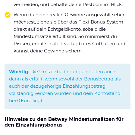
vermeiden, und behalte deine Restboni im Blick.
Wenn du deine realen Gewinne ausgezahlt sehen
möchtest, ziehe sie über das Flexi-Bonus-System
direkt auf dein Echtgeldkonto, sobald die
Mindestumsätze erfüllt sind. So minimierst du
Risiken, erhältst sofort verfügbares Guthaben und
kannst deine Gewinne sichern.
Wichtig
:
Die Umsatzbedingungen gelten auch
dann als erfüllt, wenn sowohl der Bonusbetrag als
auch der dazugehörige Einzahlungsbetrag
vollständig verloren wurden und dein Kontostand
bei 0 Euro liegt.
Hinweise zu den Betway Mindestumsätzen für
den Einzahlungsbonus