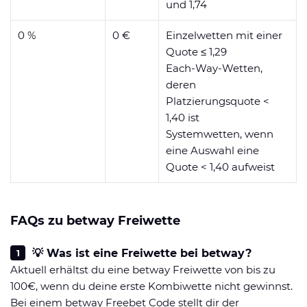
und 1,74
0 %
0 €
Einzelwetten mit einer
Quote ≤ 1,29
Each-Way-Wetten,
deren
Platzierungsquote <
1,40 ist
Systemwetten, wenn
eine Auswahl eine
Quote < 1,40 aufweist
FAQs zu betway Freiwette
💡 Was ist eine Freiwette bei betway?
Aktuell erhältst du eine betway Freiwette von bis zu
100€, wenn du deine erste Kombiwette nicht gewinnst.
Bei einem betway Freebet Code stellt dir der