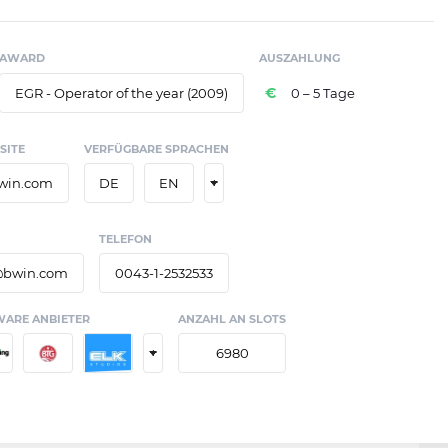
AWARD
AUSZAHLUNG
EGR - Operator of the year (2009)
0 – 5 Tage
SITE
VERFÜGBARE SPRACHEN
+
win.com
DE
EN
TELEFON
bwin.com
0043-1-2532533
WARE ANBIETER
ANZAHL AN SLOTS
+
6980