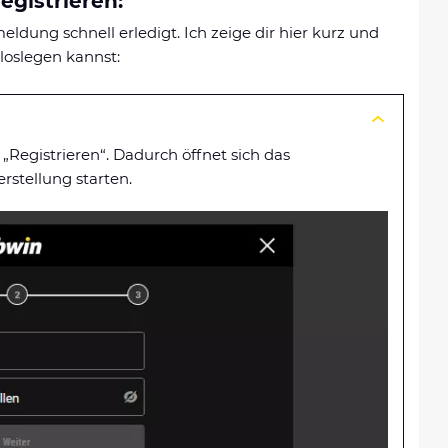
egistrieren:
meldung schnell erledigt. Ich zeige dir hier kurz und
loslegen kannst:
 „Registrieren“. Dadurch öffnet sich das
stellung starten.