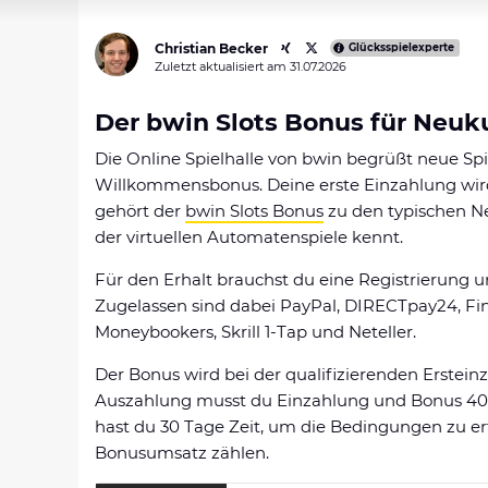
Zahlungsanbieter
Einzahlung min/max
Christian Becker
10 - 10000€
Glücksspielexperte
Zuletzt aktualisiert am 31.07.2026
Eigenen Erfahrungsbericht schreiben
Loading ...
10 - 10000€
Der bwin Slots Bonus für Neu
Die Online Spielhalle von bwin begrüßt neue Sp
10 - 10000€
Willkommensbonus. Deine erste Einzahlung wird
gehört der
bwin Slots Bonus
zu den typischen N
10 - 25000€
der virtuellen Automatenspiele kennt.
10 - 25000€
Für den Erhalt brauchst du eine Registrierung 
Zugelassen sind dabei PayPal, DIRECTpay24, Fin
10 - 2000€
Moneybookers, Skrill 1-Tap und Neteller.
Der Bonus wird bei der qualifizierenden Erstei
mindestens 10€
Auszahlung musst du Einzahlung und Bonus 40x u
hast du 30 Tage Zeit, um die Bedingungen zu erfüll
20 - 70000€
Bonusumsatz zählen.