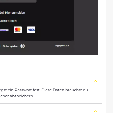
egst ein Passwort fest. Diese Daten brauchst du
sicher abspeichern.