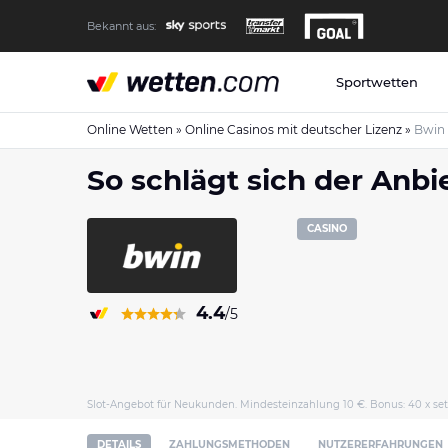
Bekannt aus:
Sportwetten
Online Wetten
»
Online Casinos mit deutscher Lizenz
»
Bwin 
🏆 Top 10 Wettanbieter
⚽️ Top Wettanbieter Boni
🏆 Top 10 Casinos
🔢 Lotto
🏆 Top 
So schlägt sich der Anbi
Lotto
01.
01.
01.
Betano Erfahrungen
Betano Bonus Code
Betano Casino Erfahrungen
09.
11.
CASINO
Interwetten
Sofortlotterie
02.
02.
02.
Interwetten Bonus Code
Interwetten Erfahrungen
10.
12.
Erfahrungen
Lotto 6 aus 49 online spielen
03.
03.
03.
Bwin Erfahrungen
Bwin Bonus Code
SlotMagie Erfahrungen
11.
13.
4.4
/5
Keno
bet-at-home
bet-at-home Bonus
04.
04.
04.
Novoline Erfahrungen
12.
14.
Erfahrungen
Code
🏆 Top Lotto Anbieter
05.
05.
05.
NEO.bet Erfahrungen
NEO.bet Bonus Code
bet-at-home Erfahrungen
13.
15.
01.
Postcode Lotterie Erfahrungen
Slot-Angebot für Neukunden. Mindesteinzahlung 10 €. Bonus: 40 x setz
06.
06.
06.
Winamax Erfahrungen
Winamax Bonus Code
Jokerstar Erfahrungen
14.
02.
Lottobay Erfahrungen
AdmiralBet
DETAILS
ZAHLUNGSMETHODEN
NUTZERERFAHRUNGEN