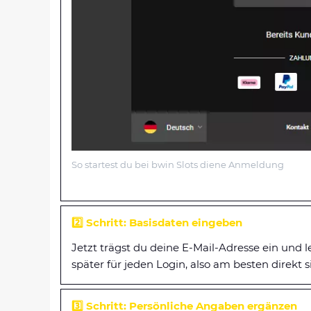
So startest du bei bwin Slots diene Anmeldung
2️⃣ Schritt: Basisdaten eingeben
Jetzt trägst du deine E-Mail-Adresse ein und l
später für jeden Login, also am besten direkt 
3️⃣ Schritt: Persönliche Angaben ergänzen