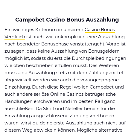
Campobet Casino Bonus Auszahlung
Ein wichtiges Kriterium in unserem
Casino Bonus
Vergleich
ist auch, wie unkompliziert eine Auszahlung
nach beendeter Bonusphase vonstattengeht. Vorab ist
zu sagen, dass keine Auszahlung von Bonusgeldern
möglich ist, sodass du erst die Durchspielbedingungen
wie oben beschrieben erfüllen musst. Des Weiteren
muss eine Auszahlung stets mit dem Zahlungsmittel
abgewickelt werden wie auch die vorangegangene
Einzahlung. Durch diese Regel wollen Campobet und
auch andere seriöse Online Casinos betrügerische
Handlungen erschweren und im besten Fall ganz
ausschließen. Da Skrill und Neteller bereits für die
Einzahlung ausgeschlossene Zahlungsmethoden
waren, wirst du deine erste Auszahlung auch nicht auf
diesem Weg abwickeln können. Mögliche alternative