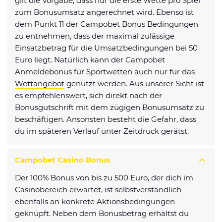
gilt die Vorgabe, dass nur die erste Wette pro Spiel
zum Bonusumsatz angerechnet wird. Ebenso ist
dem Punkt 11 der Campobet Bonus Bedingungen
zu entnehmen, dass der maximal zulässige
Einsatzbetrag für die Umsatzbedingungen bei 50
Euro liegt. Natürlich kann der Campobet
Anmeldebonus für Sportwetten auch nur für das
Wettangebot
genutzt werden. Aus unserer Sicht ist
es empfehlenswert, sich direkt nach der
Bonusgutschrift mit dem zügigen Bonusumsatz zu
beschäftigen. Ansonsten besteht die Gefahr, dass
du im späteren Verlauf unter Zeitdruck gerätst.
Campobet Casino Bonus
Der 100% Bonus von bis zu 500 Euro, der dich im
Casinobereich erwartet, ist selbstverständlich
ebenfalls an konkrete Aktionsbedingungen
geknüpft. Neben dem Bonusbetrag erhältst du