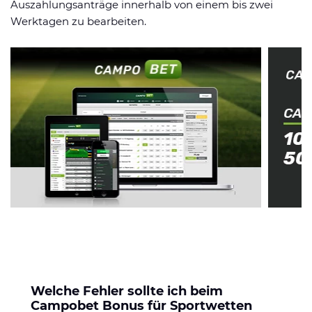
Auszahlungsanträge innerhalb von einem bis zwei
Werktagen zu bearbeiten.
Welche Fehler sollte ich beim
Campobet Bonus für Sportwetten