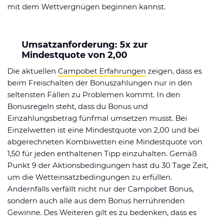
mit dem Wettvergnügen beginnen kannst.
Umsatzanforderung: 5x zur
Mindestquote von 2,00
Die aktuellen
Campobet Erfahrungen
zeigen, dass es
beim Freischalten der Bonuszahlungen nur in den
seltensten Fällen zu Problemen kommt. In den
Bonusregeln steht, dass du Bonus und
Einzahlungsbetrag fünfmal umsetzen musst. Bei
Einzelwetten ist eine Mindestquote von 2,00 und bei
abgerechneten Kombiwetten eine Mindestquote von
1,50 für jeden enthaltenen Tipp einzuhalten. Gemäß
Punkt 9 der Aktionsbedingungen hast du 30 Tage Zeit,
um die Wetteinsatzbedingungen zu erfüllen.
Andernfalls verfällt nicht nur der Campobet Bonus,
sondern auch alle aus dem Bonus herrührenden
Gewinne. Des Weiteren gilt es zu bedenken, dass es