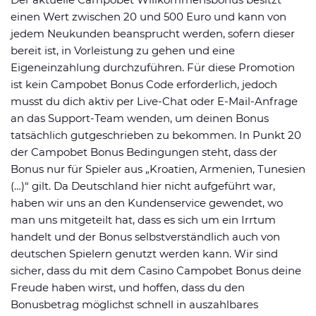
einen Wert zwischen 20 und 500 Euro und kann von
jedem Neukunden beansprucht werden, sofern dieser
bereit ist, in Vorleistung zu gehen und eine
Eigeneinzahlung durchzuführen. Für diese Promotion
ist kein Campobet Bonus Code erforderlich, jedoch
musst du dich aktiv per Live-Chat oder E-Mail-Anfrage
an das Support-Team wenden, um deinen Bonus
tatsächlich gutgeschrieben zu bekommen. In Punkt 20
der Campobet Bonus Bedingungen steht, dass der
Bonus nur für Spieler aus „Kroatien, Armenien, Tunesien
(…)“ gilt. Da Deutschland hier nicht aufgeführt war,
haben wir uns an den Kundenservice gewendet, wo
man uns mitgeteilt hat, dass es sich um ein Irrtum
handelt und der Bonus selbstverständlich auch von
Unsere Top Alternative zu Campobet:
deutschen Spielern genutzt werden kann. Wir sind
Betano Bonus
sicher, dass du mit dem Casino Campobet Bonus deine
100% bis zu 80€
Freude haben wirst, und hoffen, dass du den
AGB gelten, 18+
Bonusbetrag möglichst schnell in auszahlbares