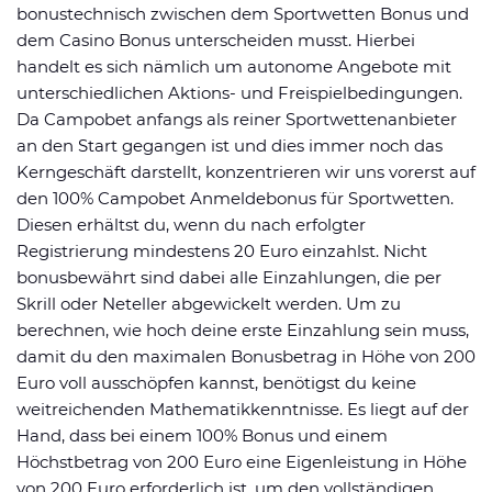
bonustechnisch zwischen dem Sportwetten Bonus und
dem Casino Bonus unterscheiden musst. Hierbei
handelt es sich nämlich um autonome Angebote mit
unterschiedlichen Aktions- und Freispielbedingungen.
Da Campobet anfangs als reiner Sportwettenanbieter
an den Start gegangen ist und dies immer noch das
Kerngeschäft darstellt, konzentrieren wir uns vorerst auf
den 100% Campobet Anmeldebonus für Sportwetten.
Diesen erhältst du, wenn du nach erfolgter
Registrierung mindestens 20 Euro einzahlst. Nicht
bonusbewährt sind dabei alle Einzahlungen, die per
Skrill oder Neteller abgewickelt werden. Um zu
berechnen, wie hoch deine erste Einzahlung sein muss,
damit du den maximalen Bonusbetrag in Höhe von 200
Euro voll ausschöpfen kannst, benötigst du keine
weitreichenden Mathematikkenntnisse. Es liegt auf der
Hand, dass bei einem 100% Bonus und einem
Höchstbetrag von 200 Euro eine Eigenleistung in Höhe
von 200 Euro erforderlich ist, um den vollständigen