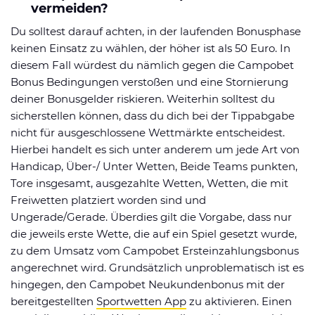
vermeiden?
Du solltest darauf achten, in der laufenden Bonusphase
keinen Einsatz zu wählen, der höher ist als 50 Euro. In
diesem Fall würdest du nämlich gegen die Campobet
Bonus Bedingungen verstoßen und eine Stornierung
deiner Bonusgelder riskieren. Weiterhin solltest du
sicherstellen können, dass du dich bei der Tippabgabe
nicht für ausgeschlossene Wettmärkte entscheidest.
Hierbei handelt es sich unter anderem um jede Art von
Handicap, Über-/ Unter Wetten, Beide Teams punkten,
Tore insgesamt, ausgezahlte Wetten, Wetten, die mit
Freiwetten platziert worden sind und
Ungerade/Gerade. Überdies gilt die Vorgabe, dass nur
die jeweils erste Wette, die auf ein Spiel gesetzt wurde,
zu dem Umsatz vom Campobet Ersteinzahlungsbonus
angerechnet wird. Grundsätzlich unproblematisch ist es
hingegen, den Campobet Neukundenbonus mit der
bereitgestellten
Sportwetten App
zu aktivieren. Einen