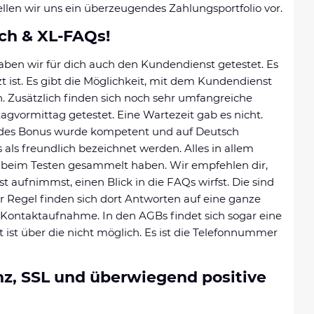
ellen wir uns ein überzeugendes Zahlungsportfolio vor.
ch & XL-FAQs!
ben wir für dich auch den Kundendienst getestet. Es
t ist. Es gibt die Möglichkeit, mit dem Kundendienst
 Zusätzlich finden sich noch sehr umfangreiche
vormittag getestet. Eine Wartezeit gab es nicht.
des Bonus wurde kompetent und auf Deutsch
als freundlich bezeichnet werden. Alles in allem
r beim Testen gesammelt haben. Wir empfehlen dir,
aufnimmst, einen Blick in die FAQs wirfst. Die sind
er Regel finden sich dort Antworten auf eine ganze
ie Kontaktaufnahme. In den AGBs findet sich sogar eine
t ist über die nicht möglich. Es ist die Telefonnummer
enz, SSL und überwiegend positive