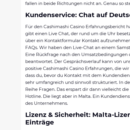
fallen in beide Richtungen nicht an. Genau so st
Kundenservice: Chat auf Deuts
Für den Cashimashi Casino Erfahrungsbericht ha
gibt einen Live Chat, der rund um die Uhr besetz
über ein Kontaktformular Kontakt aufzunehmen.
FAQs. Wir haben den Live-Chat an einem Samstag
Eine Rückfrage nach den Umsatzbedingungen 
beantwortet. Der Gesprächsverlauf kann von uns 
positive Cashimashi Casino Erfahrungen, die wi
dass du, bevor du Kontakt mit dem Kundendienst 
sehr umfangreich und sinnvoll strukturiert. In d
Reihe Fragen. Das erspart dir dann vielleicht d
Hotline. Die liegt aber in Malta. Ein Kundendiens
des Unternehmens.
Lizenz & Sicherheit: Malta-Liz
Einträge