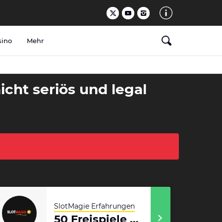
Die wetten.com Redaktion
sino
Mehr
So bewerten wir die Anbieter
wetten.com auf Facebook
 Online Casinos
 Social Casino
🎁 Wettbonus
cht seriös und legal
wetten.com auf YouTube
Bonus
Neue Online Casinos
Social Casino
Sportwetten Bonus
11.
Bwin Casino Bonus Code
Spielsucht Hilfe & Prävention
Online Casino mit Deutscher Lizenz
Kostenlose Casino Spiele ohne Einzahlung
Wettbonus ohne Einzahlung
nus Code
12.
LuckyLouis Bonus Code
Über Uns
ng
Legale Online Casinos in Deutschland
Social Casino Apps
Gratiswetten ohne Einzahlung
s Code
13.
Wunderino Bonus Code
Kontakt
 Top Social Casinos
Casino mit 1 Euro Einzahlung
Sportwetten Neukundenbonus
 Code
14.
DrückGlück Bonus Code
Schreiber gesucht
Online Casino mit PayPal 1 Euro Einzahlung
Wettgutscheine
.
Jackpot.de Erfahrungen
onus
Verantwortungsvolles Spielen
15.
Knight Slots Bonus Code
Lizenz
PayPal Casinos
Sportwetten Startguthaben
Glücksspiel-Regulierung in
.
Löwen Play Fun Erfahrungen
s Code
16.
Wildz Bonus Code
SlotMagie Erfahrungen
Deutschland
50 Freispiele ohne Einzahlung
 Online Casino Bonus
Quotenboosts
.
Huuuge Casino Erfahrungen
Lapalingo.de Bonus