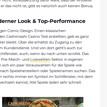
r nicht. Voraussetzung dafür wäre, dass der Anbieter
r das nicht ist, gibt es natürlich auch keinen Bonus,
oderner Look & Top-Performance
igen Comic-Design. Einen klassischen
den Cashimashi Casino Test erstellten, gab es ganz
ter bleibt. Über die erhältst du Zugang zu den
em Kundendienst. Und von dort geht’s auch zur
chtfenster, auch, wenn du nach unten scrollst. Das
 Pre-Match- und
Livewetten
-Sektor in eigenen
 sich ein paar Vorauswahlen für die Spiele wie
 nach Spieleherstellern oder Spielenamen suchen. Das
ten rechts immer ein Symbol im Sichtfenster, mit dem
hseln kannst. Alle Spiele laden sehr schnell.