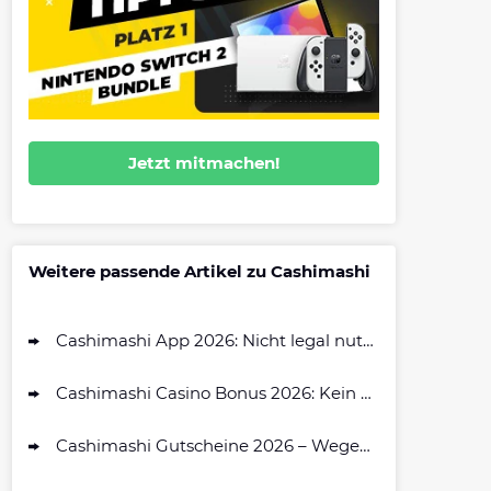
Jetzt mitmachen!
Weitere passende Artikel zu Cashimashi
Cashimashi App 2026: Nicht legal nutzbar da keine DE Lizenz vorhanden [BLACKLIST]
Cashimashi Casino Bonus 2026: Kein aktueller Bonus Code aufgrund fehlender DE Lizenz [BLACKLISTED]
Cashimashi Gutscheine 2026 – Wegen fehlender DE Lizenz nicht legal & seriös [BLACKLISTED]