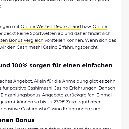
.
ungen mit
Online Wetten Deutschland
bzw.
Online
 deckt keine Sportwetten ab und daher findet sich
ten Bonus Vergleich
vorstellen können. Wenn sich das
 wir den Cashimashi Casino Erfahrungsbericht
und 100% sorgen für einen einfachen
ifaches Angebot. Allein für die Anmeldung gibt es zehn
ns für positive Cashimashi Casino Erfahrungen. Danach
i Einzahlungsbonus-Angebote zurückgreifen. Einmal
nsgesamt können so bis zu 230€ Zusatzguthaben
ür positive Cashimashi Casino Erfahrungen sorgt.
enen Bonus