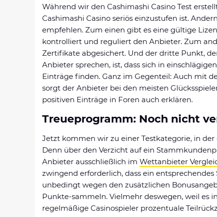
Während wir den Cashimashi Casino Test erstell
Cashimashi Casino seriös einzustufen ist. Andern
empfehlen. Zum einen gibt es eine gültige Lizen
kontrolliert und reguliert den Anbieter. Zum a
Zertifikate abgesichert. Und der dritte Punkt, de
Anbieter sprechen, ist, dass sich in einschlägi
Einträge finden. Ganz im Gegenteil: Auch mit 
sorgt der Anbieter bei den meisten Glücksspielern
positiven Einträge in Foren auch erklären.
Treueprogramm: Noch nicht ve
Jetzt kommen wir zu einer Testkategorie, in der
Denn über den Verzicht auf ein Stammkundenp
Anbieter ausschließlich im
Wettanbieter Verglei
zwingend erforderlich, dass ein entsprechend
unbedingt wegen den zusätzlichen Bonusangebo
Punkte-sammeln. Vielmehr deswegen, weil es
regelmäßige Casinospieler prozentuale Teilrückz