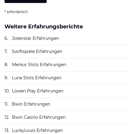
* erforderlich
Weitere Erfahrungsberichte
6.
Jokerstar Erfahrungen
7.
Swiftspiele Erfahrungen
8.
Merkur Slots Erfahrungen
9.
Luna Slots Erfahrungen
10.
Löwen Play Erfahrungen
11.
Bwin Erfahrungen
12.
Bwin Casino Erfahrungen
13.
LuckyLouis Erfahrungen