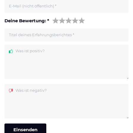
E-Mail (nicht öffentlich)
*
Deine Bewertung:
*
Titel deines Erfahrungsberichtes
*
Was ist positiv?
Was ist negativ?