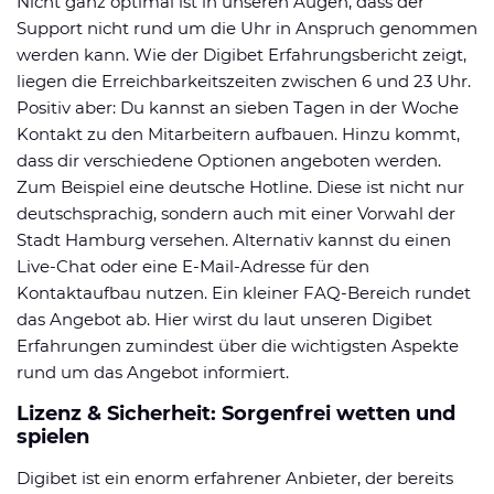
Nicht ganz optimal ist in unseren Augen, dass der
Support nicht rund um die Uhr in Anspruch genommen
werden kann. Wie der Digibet Erfahrungsbericht zeigt,
liegen die Erreichbarkeitszeiten zwischen 6 und 23 Uhr.
Positiv aber: Du kannst an sieben Tagen in der Woche
Kontakt zu den Mitarbeitern aufbauen. Hinzu kommt,
dass dir verschiedene Optionen angeboten werden.
Zum Beispiel eine deutsche Hotline. Diese ist nicht nur
deutschsprachig, sondern auch mit einer Vorwahl der
Stadt Hamburg versehen. Alternativ kannst du einen
Live-Chat oder eine E-Mail-Adresse für den
Kontaktaufbau nutzen. Ein kleiner FAQ-Bereich rundet
das Angebot ab. Hier wirst du laut unseren Digibet
Erfahrungen zumindest über die wichtigsten Aspekte
rund um das Angebot informiert.
Lizenz & Sicherheit: Sorgenfrei wetten und
spielen
Digibet ist ein enorm erfahrener Anbieter, der bereits