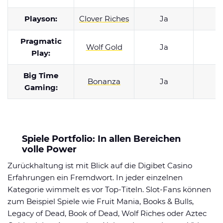
Playson:
Clover Riches
Ja
Pragmatic
Wolf Gold
Ja
Play:
Big Time
Bonanza
Ja
Gaming:
Spiele Portfolio: In allen Bereichen
volle Power
Zurückhaltung ist mit Blick auf die Digibet Casino
Erfahrungen ein Fremdwort. In jeder einzelnen
Kategorie wimmelt es vor Top-Titeln. Slot-Fans können
zum Beispiel Spiele wie Fruit Mania, Books & Bulls,
Legacy of Dead, Book of Dead, Wolf Riches oder Aztec