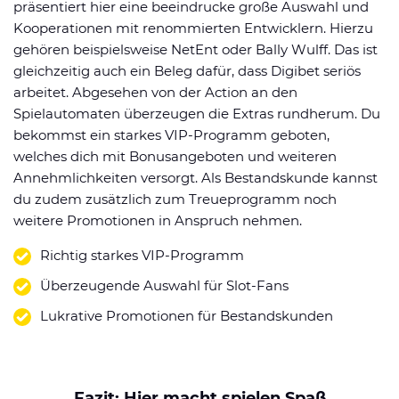
präsentiert hier eine beeindrucke große Auswahl und
Kooperationen mit renommierten Entwicklern. Hierzu
gehören beispielsweise NetEnt oder Bally Wulff. Das ist
gleichzeitig auch ein Beleg dafür, dass Digibet seriös
arbeitet. Abgesehen von der Action an den
Spielautomaten überzeugen die Extras rundherum. Du
bekommst ein starkes VIP-Programm geboten,
welches dich mit Bonusangeboten und weiteren
Annehmlichkeiten versorgt. Als Bestandskunde kannst
du zudem zusätzlich zum Treueprogramm noch
weitere Promotionen in Anspruch nehmen.
Richtig starkes VIP-Programm
Überzeugende Auswahl für Slot-Fans
Lukrative Promotionen für Bestandskunden
Fazit: Hier macht spielen Spaß