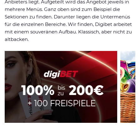
Anbieters liegt. Aufgeteilt wird das Angebot jeweils in
mehrere Menüs. Ganz oben sind zum Beispiel die
Sektionen zu finden. Darunter liegen die Untermenüs
für die einzelnen Bereiche. Wir finden, Digibet arbeitet
mit einem souveränen Aufbau. Klassisch, aber nicht zu
altbacken.