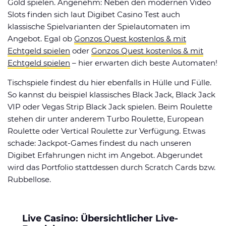
Gold spielen. Angenehm: Neben den modernen Video
Slots finden sich laut Digibet Casino Test auch
klassische Spielvarianten der Spielautomaten im
Angebot. Egal ob
Gonzos Quest kostenlos & mit
Echtgeld spielen
oder
Gonzos Quest kostenlos & mit
Echtgeld spielen
– hier erwarten dich beste Automaten!
Tischspiele findest du hier ebenfalls in Hülle und Fülle.
So kannst du beispiel klassisches Black Jack, Black Jack
VIP oder Vegas Strip Black Jack spielen. Beim Roulette
stehen dir unter anderem Turbo Roulette, European
Roulette oder Vertical Roulette zur Verfügung. Etwas
schade: Jackpot-Games findest du nach unseren
Digibet Erfahrungen nicht im Angebot. Abgerundet
wird das Portfolio stattdessen durch Scratch Cards bzw.
Rubbellose.
Live Casino: Übersichtlicher Live-