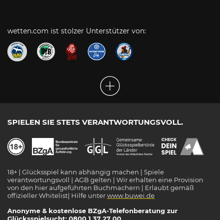
wetten.com ist stolzer Unterstützer von:
SPIELEN SIE STETS VERANTWORTUNGSVOLL.
18+ | Glücksspiel kann abhängig machen | Spiele
verantwortungsvoll | AGB gelten | Wir erhalten eine Provision
von den hier aufgeführten Buchmachern | Erlaubt gemäß
offizieller Whitelist| Hilfe unter
www.buwei.de
Anonyme & kostenlose BZgA-Telefonberatung zur
Glücksspielsucht: 0800 1 37 27 00