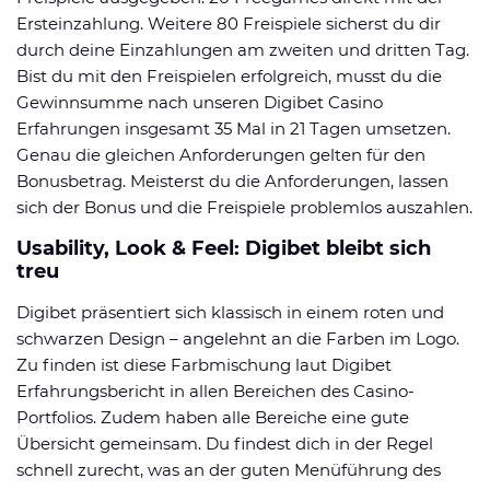
Ersteinzahlung. Weitere 80 Freispiele sicherst du dir
durch deine Einzahlungen am zweiten und dritten Tag.
Bist du mit den Freispielen erfolgreich, musst du die
Gewinnsumme nach unseren Digibet Casino
Erfahrungen insgesamt 35 Mal in 21 Tagen umsetzen.
Genau die gleichen Anforderungen gelten für den
Bonusbetrag. Meisterst du die Anforderungen, lassen
sich der Bonus und die Freispiele problemlos auszahlen.
Usability, Look & Feel: Digibet bleibt sich
treu
Digibet präsentiert sich klassisch in einem roten und
schwarzen Design – angelehnt an die Farben im Logo.
Zu finden ist diese Farbmischung laut Digibet
Erfahrungsbericht in allen Bereichen des Casino-
Portfolios. Zudem haben alle Bereiche eine gute
Übersicht gemeinsam. Du findest dich in der Regel
schnell zurecht, was an der guten Menüführung des