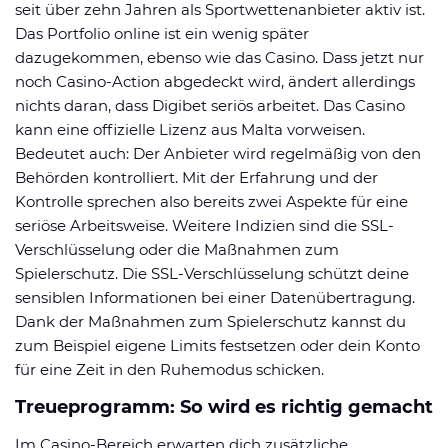
seit über zehn Jahren als Sportwettenanbieter aktiv ist.
Das Portfolio online ist ein wenig später
dazugekommen, ebenso wie das Casino. Dass jetzt nur
noch Casino-Action abgedeckt wird, ändert allerdings
nichts daran, dass Digibet seriös arbeitet. Das Casino
kann eine offizielle Lizenz aus Malta vorweisen.
Bedeutet auch: Der Anbieter wird regelmäßig von den
Behörden kontrolliert. Mit der Erfahrung und der
Kontrolle sprechen also bereits zwei Aspekte für eine
seriöse Arbeitsweise. Weitere Indizien sind die SSL-
Verschlüsselung oder die Maßnahmen zum
Spielerschutz. Die SSL-Verschlüsselung schützt deine
sensiblen Informationen bei einer Datenübertragung.
Dank der Maßnahmen zum Spielerschutz kannst du
zum Beispiel eigene Limits festsetzen oder dein Konto
für eine Zeit in den Ruhemodus schicken.
Treueprogramm: So wird es richtig gemacht
Im Casino-Bereich erwarten dich zusätzliche