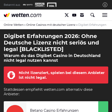
Bekannt aus:
Die wetten.com Redaktion
So bewerten wir die Anbieter
Online Wetten
»
Online Casinos mit deutscher Lizenz
»
Digibet Erfahrungen
wetten.com auf Facebook
Digibet Erfahrungen 2026: Ohne
Deutsche Lizenz nicht seriös und
wetten.com auf YouTube
legal [BLACKLISTED]
Spielsucht Hilfe & Prävention
Warum du das Digibet Casino in Deutschland
nicht legal nutzen kannst
Über Uns
Kontakt
Nicht lizenziert, spielen bei diesem Anbieter
ist nicht legal.
Schreiber gesucht
Verantwortungsvolles Spielen
Stattdessen empfiehlt wetten.com alternativ diese
Anbieter:
Glücksspiel-Regulierung in Deutschland
Haftungsausschluss
Betano Casino Erfahrungen