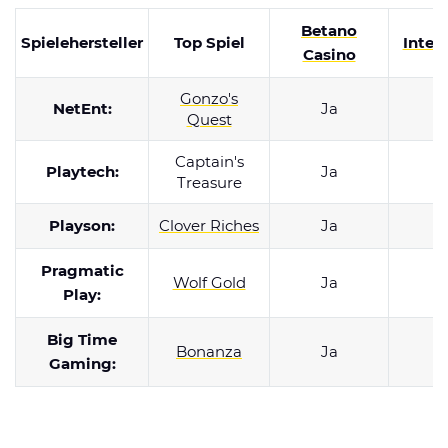
Betano
Spielehersteller
Top Spiel
Inter
Casino
Gonzo's
NetEnt:
Ja
Quest
Captain's
Playtech:
Ja
Treasure
Playson:
Clover Riches
Ja
Pragmatic
Wolf Gold
Ja
Play:
Big Time
Bonanza
Ja
Gaming: