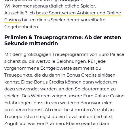
Willkommensbonus täglich etliche Spieler.
Ausschließlich
beste Sportwetten Anbieter und Online
Casinos
bieten dir als Spieler derart vorteilhafte
Gegebenheiten.
Prämien & Treueprogramme: Ab der ersten
Sekunde mittendrin
Mit dem großzügigen Treueprogramm von Euro Palace
sicherst du dir wertvolle Belohnungen. Für jede
vorgenommene Echtgeldwette sammelst du
Treuepunkte, die du dann in Bonus Credits einlösen
kannst. Diese Bonus Credits können dann wiederum
dazu verwendet werden, an den Spielautomaten zu
spielen. Des Weiteren zeigen unsere Euro Palace Casino
Erfahrungen, dass du von weiteren Bonusvorteilen
profitieren kannst. Ab einer bestimmten Anzahl an
Treuepunkten steigst du ein Level auf und erhältst
Zugriff auf weitere Prämien. Ebenso warten dann