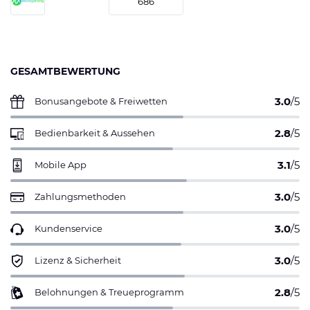
686
GESAMTBEWERTUNG
3.0
/5
Bonusangebote & Freiwetten
2.8
/5
Bedienbarkeit & Aussehen
3.1
/5
Mobile App
3.0
/5
Zahlungsmethoden
3.0
/5
Kundenservice
3.0
/5
Lizenz & Sicherheit
2.8
/5
Belohnungen & Treueprogramm