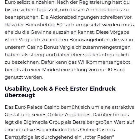
Euro selbst einzahlen. Nach der Registrierung hast du
bis zu sieben Tage Zeit, um diesen Anmeldebonus zu
beanspruchen. Die Aktionsbedingungen schreiben vor,
dass der Bonusbetrag 50-fach umgesetzt werden muss,
ehe du die Gewinne auszahlen kannst. Diese Vorgabe
ist im Vergleich zu anderen Bonusangeboten, die wir in
unserem Casino Bonus Vergleich zusammengetragen
haben, als streng und daher eher spielerunfreundlich
zu bezeichnen. Dafür kann das Willkommensangebot
bereits ab einer Mindesteinzahlung von nur 10 Euro
genutzt werden.
Usability, Look & Feel: Erster Eindruck
überzeugt
Das Euro Palace Casino bemüht sich um eine attraktive
Gestaltung seines Online-Angebotes. Darüber hinaus
legt die Digimedia Group als Betreiber großen Wert auf
eine intuitive Bedienbarkeit des Online Casinos.
Demzufolge ist durchgehend ein „roter Faden“