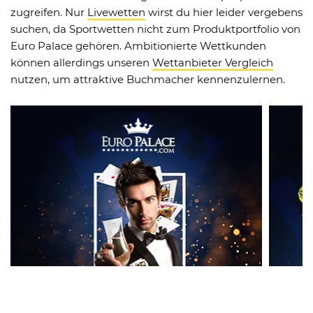
zugreifen. Nur
Livewetten
wirst du hier leider vergebens
suchen, da Sportwetten nicht zum Produktportfolio von
Euro Palace gehören. Ambitionierte Wettkunden
können allerdings unseren
Wettanbieter Vergleich
nutzen, um attraktive Buchmacher kennenzulernen.