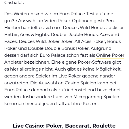
Cashalot.
Des Weiteren sind wir im Euro Palace Test auf eine
große Auswahl an Video Poker-Optionen gestoßen.
Hierbei handelt es sich um Deuces Wild Bonus, Jacks or
Better, Aces & Eights, Double Double Bonus, Aces and
Faces, Deuces Wild, Joker Joker, All Aces Poker, Bonus
Poker und Double Double Bonus Poker. Aufgrund
dessen darf sich Euro Palace schon fast als
Online Poker
Anbieter
bezeichnen. Eine eigene Poker-Software gibt
es hier allerdings nicht. Auch gibt es keine Möglichkeit,
gegen andere Spieler im Live Poker gegeneinander
anzutreten. Die Auswahl an Casino Spielen kann bei
Euro Palace dennoch als zufriedenstellend bezeichnet
werden. Insbesondere Fans von Microgaming Spielen
kommen hier auf jeden Fall auf ihre Kosten.
Live Casino: Poker, Baccarat, Roulette