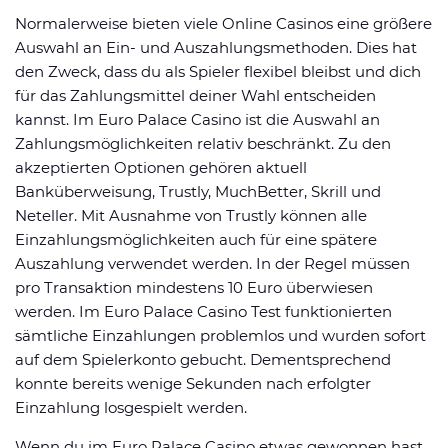
Normalerweise bieten viele Online Casinos eine größere
Auswahl an Ein- und Auszahlungsmethoden. Dies hat
den Zweck, dass du als Spieler flexibel bleibst und dich
für das Zahlungsmittel deiner Wahl entscheiden
kannst. Im Euro Palace Casino ist die Auswahl an
Zahlungsmöglichkeiten relativ beschränkt. Zu den
akzeptierten Optionen gehören aktuell
Banküberweisung, Trustly, MuchBetter, Skrill und
Neteller. Mit Ausnahme von Trustly können alle
Einzahlungsmöglichkeiten auch für eine spätere
Auszahlung verwendet werden. In der Regel müssen
pro Transaktion mindestens 10 Euro überwiesen
werden. Im Euro Palace Casino Test funktionierten
sämtliche Einzahlungen problemlos und wurden sofort
auf dem Spielerkonto gebucht. Dementsprechend
konnte bereits wenige Sekunden nach erfolgter
Einzahlung losgespielt werden.
Wenn du im Euro Palace Casino etwas gewonnen hast