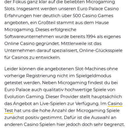
der Fokus ganz klar auf die beliebten Microgaming
Slots. Insgesamt werden unseren Euro Palace Casino
Erfahrungen hier deutlich über 500 Casino Games
angeboten, ein Großteil stammt aus dem Hause
Microgaming. Dieses erfolgreiche
Softwareunternehmen wurde bereits 1994 als eigenes
Online Casino gegründet. Mittlerweile ist das
Unternehmen darauf spezialisiert, Online-Glücksspiele
für Casinos zu entwickeln.
Leider können die angebotenen Slot-Machines ohne
vorherige Registrierung nicht im Spielgeldmodus
getestet werden. Neben Microgaming findest du bei
Euro Palace auch qualitativ hochwertige Spiele von
Evolution Gaming. Dieser Provider stellt hauptsächlich
das Angebot an Live-Spielen zur Verfügung. Im
Casino
Test
hat uns die hohe Anzahl der Microgaming Spiele
zunächst positiv gestimmt. Dafür ist die Auswahl an
anderen Casino Spielen hier jedoch doch sehr begrenzt.