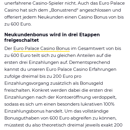
unerfahrene Casino-Spieler nicht. Auch das Euro Palace
Casino hat sich dem „Bonustrend“ angeschlossen und
offeriert jedem Neukunden einen Casino Bonus von bis
zu 600 Euro.
Neukundenbonus wird in drei Etappen
freigeschaltet
Der
Euro Palace Casino Bonus
im Gesamtwert von bis
zu 600 Euro teilt sich zu gleichen Anteilen auf die
ersten drei Einzahlungen auf. Dementsprechend
kannst du unseren Euro Palace Casino Erfahrungen
zufolge dreimal bis zu 200 Euro pro
Einzahlungsvorgang zusätzlich als Bonusgeld
freischalten. Konkret werden dabei die ersten drei
Einzahlungen nach der Kontoeröffnung verdoppelt,
sodass es sich um einen besonders lukrativen 100%
Einzahlungsbonus handelt. Um das vollständige
Bonusguthaben von 600 Euro abgreifen zu können,
müsstest du also theoretisch dreimal jeweils exakt 200