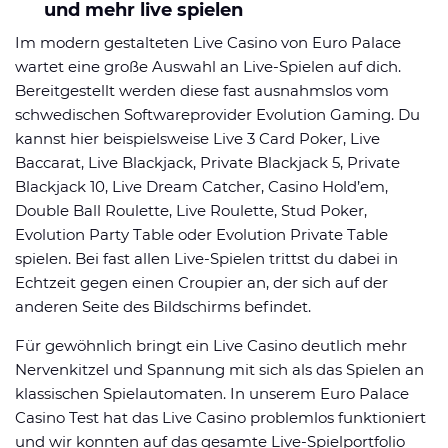
und mehr live spielen
Im modern gestalteten Live Casino von Euro Palace
wartet eine große Auswahl an Live-Spielen auf dich.
Bereitgestellt werden diese fast ausnahmslos vom
schwedischen Softwareprovider Evolution Gaming. Du
kannst hier beispielsweise Live 3 Card Poker, Live
Baccarat, Live Blackjack, Private Blackjack 5, Private
Blackjack 10, Live Dream Catcher, Casino Hold’em,
Double Ball Roulette, Live Roulette, Stud Poker,
Evolution Party Table oder Evolution Private Table
spielen. Bei fast allen Live-Spielen trittst du dabei in
Echtzeit gegen einen Croupier an, der sich auf der
anderen Seite des Bildschirms befindet.
Für gewöhnlich bringt ein Live Casino deutlich mehr
Nervenkitzel und Spannung mit sich als das Spielen an
klassischen Spielautomaten. In unserem Euro Palace
Casino Test hat das Live Casino problemlos funktioniert
und wir konnten auf das gesamte Live-Spielportfolio