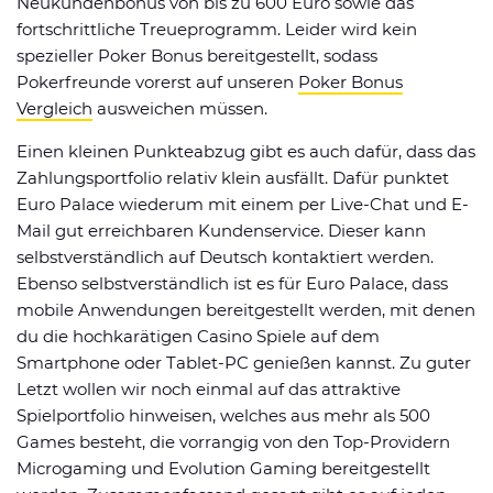
Neukundenbonus von bis zu 600 Euro sowie das
fortschrittliche Treueprogramm. Leider wird kein
spezieller Poker Bonus bereitgestellt, sodass
Pokerfreunde vorerst auf unseren
Poker Bonus
Vergleich
ausweichen müssen.
Einen kleinen Punkteabzug gibt es auch dafür, dass das
Zahlungsportfolio relativ klein ausfällt. Dafür punktet
Euro Palace wiederum mit einem per Live-Chat und E-
Mail gut erreichbaren Kundenservice. Dieser kann
selbstverständlich auf Deutsch kontaktiert werden.
Ebenso selbstverständlich ist es für Euro Palace, dass
mobile Anwendungen bereitgestellt werden, mit denen
du die hochkarätigen Casino Spiele auf dem
Smartphone oder Tablet-PC genießen kannst. Zu guter
Letzt wollen wir noch einmal auf das attraktive
Spielportfolio hinweisen, welches aus mehr als 500
Games besteht, die vorrangig von den Top-Providern
Microgaming und Evolution Gaming bereitgestellt