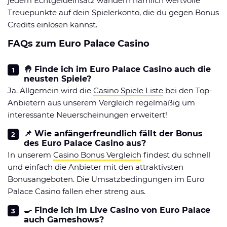
jedem Echtgeldeinsatz wandern nämlich wertvolle
Treuepunkte auf dein Spielerkonto, die du gegen Bonus
Credits einlösen kannst.
FAQs zum Euro Palace Casino
🤚 Finde ich im Euro Palace Casino auch die
neusten Spiele?
Ja. Allgemein wird die
Casino Spiele Liste
bei den Top-
Anbietern aus unserem Vergleich regelmäßig um
interessante Neuerscheinungen erweitert!
📌 Wie anfängerfreundlich fällt der Bonus
des Euro Palace Casino aus?
In unserem
Casino Bonus Vergleich
findest du schnell
und einfach die Anbieter mit den attraktivsten
Bonusangeboten. Die Umsatzbedingungen im Euro
Palace Casino fallen eher streng aus.
🍳 Finde ich im Live Casino von Euro Palace
auch Gameshows?