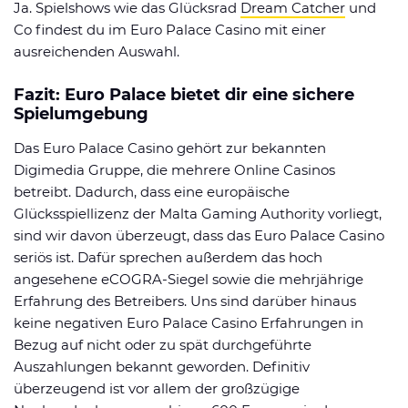
Ja. Spielshows wie das Glücksrad
Dream Catcher
und
Co findest du im Euro Palace Casino mit einer
ausreichenden Auswahl.
Fazit: Euro Palace bietet dir eine sichere
Spielumgebung
Das Euro Palace Casino gehört zur bekannten
Digimedia Gruppe, die mehrere Online Casinos
betreibt. Dadurch, dass eine europäische
Glücksspiellizenz der Malta Gaming Authority vorliegt,
sind wir davon überzeugt, dass das Euro Palace Casino
seriös ist. Dafür sprechen außerdem das hoch
angesehene eCOGRA-Siegel sowie die mehrjährige
Erfahrung des Betreibers. Uns sind darüber hinaus
keine negativen Euro Palace Casino Erfahrungen in
Bezug auf nicht oder zu spät durchgeführte
Auszahlungen bekannt geworden. Definitiv
überzeugend ist vor allem der großzügige