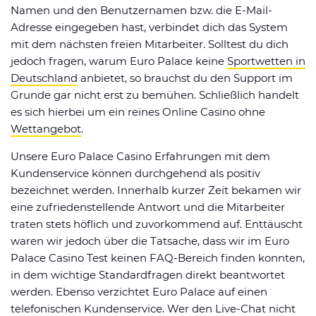
Namen und den Benutzernamen bzw. die E-Mail-
Adresse eingegeben hast, verbindet dich das System
mit dem nächsten freien Mitarbeiter. Solltest du dich
jedoch fragen, warum Euro Palace keine
Sportwetten in
Deutschland
anbietet, so brauchst du den Support im
Grunde gar nicht erst zu bemühen. Schließlich handelt
es sich hierbei um ein reines Online Casino ohne
Wettangebot
.
Unsere Euro Palace Casino Erfahrungen mit dem
Kundenservice können durchgehend als positiv
bezeichnet werden. Innerhalb kurzer Zeit bekamen wir
eine zufriedenstellende Antwort und die Mitarbeiter
traten stets höflich und zuvorkommend auf. Enttäuscht
waren wir jedoch über die Tatsache, dass wir im Euro
Palace Casino Test keinen FAQ-Bereich finden konnten,
in dem wichtige Standardfragen direkt beantwortet
werden. Ebenso verzichtet Euro Palace auf einen
telefonischen Kundenservice. Wer den Live-Chat nicht