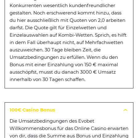
Konkurrenten wesentlich kundenfreundlicher
gestalten. Noch erschwerend kommt hinzu, dass
du hier ausschließlich mit Quoten von 2,0 arbeiten
darfst. Die Quote gilt für Einzelwetten und
Einzelauswahlen auf Kombi-Wetten. Sprich, es hilft
in dem Fall überhaupt nicht, auf Mehrfachwetten
auszuweichen. 30 Tage bleiben Zeit, die
Umsatzbedingungen zu erfüllen. Wenn du den
Bonus mit einer Einzahlung von 150 € maximal
ausschöpfst, musst du danach 3000 € Umsatz
innerhalb von 30 Tagen schaffen.
100€ Casino Bonus
Die Umsatzbedingungen des Evobet
Willkommensbonus für das Online Casino erwarten
von dir, dass die Summe aus Bonus und Einzahlung