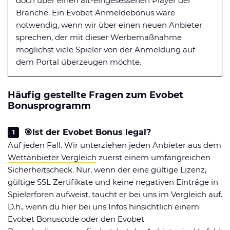
doch über einen alt-eingesessenen Player der
Branche. Ein Evobet Anmeldebonus wäre
notwendig, wenn wir über einen neuen Anbieter
sprechen, der mit dieser Werbemaßnahme
möglichst viele Spieler von der Anmeldung auf
dem Portal überzeugen möchte.
Häufig gestellte Fragen zum Evobet
Bonusprogramm
🎯Ist der Evobet Bonus legal?
Auf jeden Fall. Wir unterziehen jeden Anbieter aus dem
Wettanbieter Vergleich
zuerst einem umfangreichen
Sicherheitscheck. Nur, wenn der eine gültige Lizenz,
gültige SSL Zertifikate und keine negativen Einträge in
Spielerforen aufweist, taucht er bei uns im Vergleich auf.
D.h., wenn du hier bei uns Infos hinsichtlich einem
Evobet Bonuscode oder den Evobet