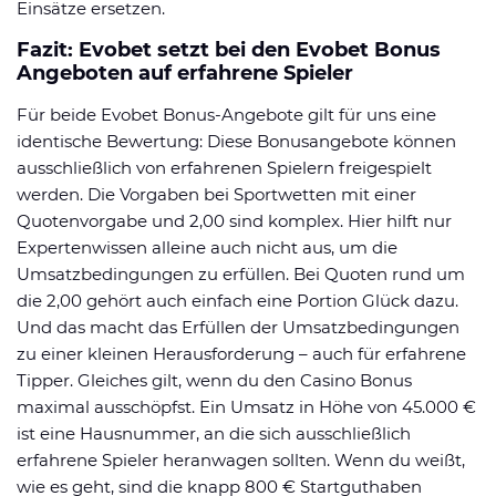
Einsätze ersetzen.
Fazit: Evobet setzt bei den Evobet Bonus
Angeboten auf erfahrene Spieler
Für beide Evobet Bonus-Angebote gilt für uns eine
identische Bewertung: Diese Bonusangebote können
ausschließlich von erfahrenen Spielern freigespielt
werden. Die Vorgaben bei Sportwetten mit einer
Quotenvorgabe und 2,00 sind komplex. Hier hilft nur
Expertenwissen alleine auch nicht aus, um die
Umsatzbedingungen zu erfüllen. Bei Quoten rund um
die 2,00 gehört auch einfach eine Portion Glück dazu.
Und das macht das Erfüllen der Umsatzbedingungen
zu einer kleinen Herausforderung – auch für erfahrene
Tipper. Gleiches gilt, wenn du den Casino Bonus
maximal ausschöpfst. Ein Umsatz in Höhe von 45.000 €
ist eine Hausnummer, an die sich ausschließlich
erfahrene Spieler heranwagen sollten. Wenn du weißt,
wie es geht, sind die knapp 800 € Startguthaben