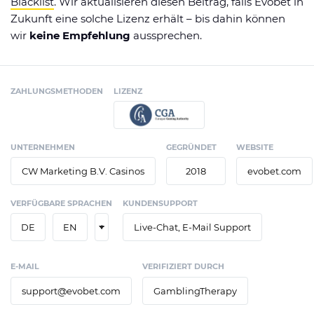
Blacklist
. Wir aktualisieren diesen Beitrag, falls Evobet in
Zukunft eine solche Lizenz erhält – bis dahin können
wir
keine Empfehlung
aussprechen.
ZAHLUNGSMETHODEN
LIZENZ
UNTERNEHMEN
GEGRÜNDET
WEBSITE
CW Marketing B.V. Casinos
2018
evobet.com
VERFÜGBARE SPRACHEN
KUNDENSUPPORT
+
DE
EN
Live-Chat, E-Mail Support
E-MAIL
VERIFIZIERT DURCH
support@evobet.com
GamblingTherapy