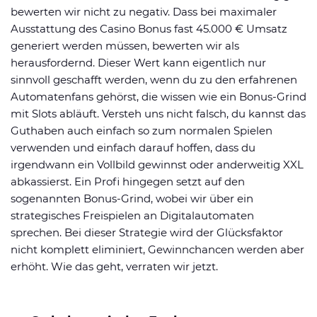
bewerten wir nicht zu negativ. Dass bei maximaler
Ausstattung des Casino Bonus fast 45.000 € Umsatz
generiert werden müssen, bewerten wir als
herausfordernd. Dieser Wert kann eigentlich nur
sinnvoll geschafft werden, wenn du zu den erfahrenen
Automatenfans gehörst, die wissen wie ein Bonus-Grind
mit Slots abläuft. Versteh uns nicht falsch, du kannst das
Guthaben auch einfach so zum normalen Spielen
verwenden und einfach darauf hoffen, dass du
irgendwann ein Vollbild gewinnst oder anderweitig XXL
abkassierst. Ein Profi hingegen setzt auf den
sogenannten Bonus-Grind, wobei wir über ein
strategisches Freispielen an Digitalautomaten
sprechen. Bei dieser Strategie wird der Glücksfaktor
nicht komplett eliminiert, Gewinnchancen werden aber
erhöht. Wie das geht, verraten wir jetzt.