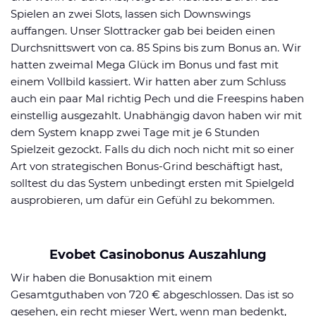
Spielen an zwei Slots, lassen sich Downswings
auffangen. Unser Slottracker gab bei beiden einen
Durchsnittswert von ca. 85 Spins bis zum Bonus an. Wir
hatten zweimal Mega Glück im Bonus und fast mit
einem Vollbild kassiert. Wir hatten aber zum Schluss
auch ein paar Mal richtig Pech und die Freespins haben
einstellig ausgezahlt. Unabhängig davon haben wir mit
dem System knapp zwei Tage mit je 6 Stunden
Spielzeit gezockt. Falls du dich noch nicht mit so einer
Art von strategischen Bonus-Grind beschäftigt hast,
solltest du das System unbedingt ersten mit Spielgeld
ausprobieren, um dafür ein Gefühl zu bekommen.
Evobet Casinobonus Auszahlung
Wir haben die Bonusaktion mit einem
Gesamtguthaben von 720 € abgeschlossen. Das ist so
gesehen, ein recht mieser Wert, wenn man bedenkt,