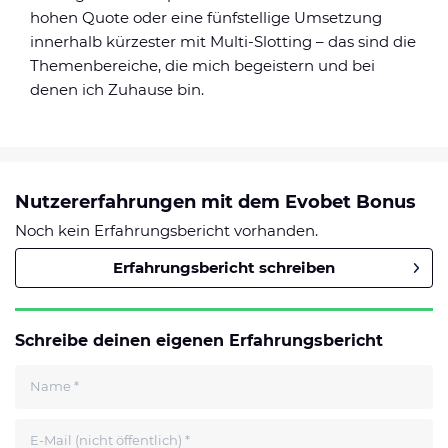
hohen Quote oder eine fünfstellige Umsetzung
innerhalb kürzester mit Multi-Slotting – das sind die
Themenbereiche, die mich begeistern und bei
denen ich Zuhause bin.
Nutzererfahrungen mit dem Evobet Bonus
Noch kein Erfahrungsbericht vorhanden.
Erfahrungsbericht schreiben
Schreibe deinen eigenen Erfahrungsbericht
Name
*
E-Mail (nicht öffentlich)
*