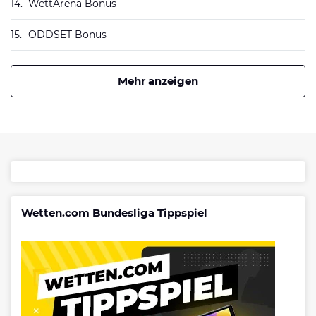
14.
WettArena Bonus
15.
ODDSET Bonus
Mehr anzeigen
Wetten.com Bundesliga Tippspiel