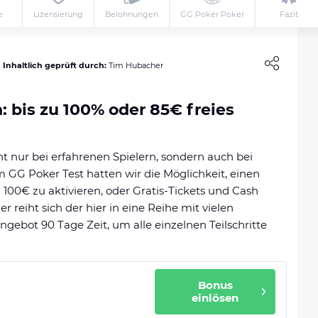
sofort
e
Lizensierung
Belohnungen
GG Poker Poker
Fazit
sofort
1 - 3 Tage
Inhaltlich geprüft durch:
Tim Hubacher
sofort
1 - 3 Tage
 bis zu 100% oder 85€ freies
ht nur bei erfahrenen Spielern, sondern auch bei
sofort
1 - 3 Tage
 GG Poker Test hatten wir die Möglichkeit, einen
100€ zu aktivieren, oder Gratis-Tickets und Cash
sofort
 reiht sich der hier in eine Reihe mit vielen
gebot 90 Tage Zeit, um alle einzelnen Teilschritte
sofort
1 - 3 Tage
sofort
1 - 3 Tage
Bonus
einlösen