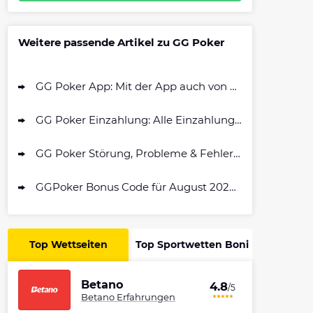
Weitere passende Artikel zu GG Poker
GG Poker App: Mit der App auch von unterwegs pokern
GG Poker Einzahlung: Alle Einzahlungsmöglichkeiten und Limits auf einen Blick
GG Poker Störung, Probleme & Fehler (August 2026)
GGPoker Bonus Code für August 2026: 100€ GGPoker Einzahlungsbonus sichern
Top Wettseiten
Top Sportwetten Boni
Betano
4.8
/5
Betano Erfahrungen