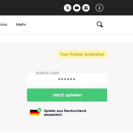
Die wetten.com Redaktion
sino
Mehr
So bewerten wir die Anbieter
wetten.com auf Facebook
 Online Casinos
 Social Casino
🎁 Wettbonus
Top Poker Anbieter
wetten.com auf YouTube
Bonus
Neue Online Casinos
Social Casino
Sportwetten Bonus
11.
Bwin Casino Bonus Code
Spielsucht Hilfe & Prävention
Online Casino mit Deutscher Lizenz
Kostenlose Casino Spiele ohne Einzahlung
Wettbonus ohne Einzahlung
nus Code
12.
LuckyLouis Bonus Code
BONUS CODE
Über Uns
ng
Legale Online Casinos in Deutschland
Social Casino Apps
Gratiswetten ohne Einzahlung
s Code
13.
Wunderino Bonus Code
Kontakt
Jetzt spielen
 Top Social Casinos
Casino mit 1 Euro Einzahlung
Sportwetten Neukundenbonus
 Code
14.
DrückGlück Bonus Code
Schreiber gesucht
Online Casino mit PayPal 1 Euro Einzahlung
Wettgutscheine
.
Jackpot.de Erfahrungen
onus
Verantwortungsvolles Spielen
15.
Knight Slots Bonus Code
Spieler aus Deutschland
akzeptiert.
Lizenz
PayPal Casinos
Sportwetten Startguthaben
Glücksspiel-Regulierung in
.
Löwen Play Fun Erfahrungen
s Code
16.
Wildz Bonus Code
Deutschland
 Online Casino Bonus
Quotenboosts
.
Huuuge Casino Erfahrungen
Lapalingo.de Bonus