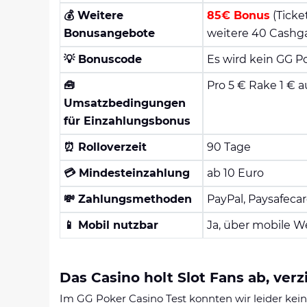
💰 Weitere
85€ Bonus
(Ticke
Bonusangebote
weitere 40 Cashga
💡 Bonuscode
Es wird kein GG 
🧰
Pro 5 € Rake 1 € a
Umsatzbedingungen
für Einzahlungsbonus
⏰ Rolloverzeit
90 Tage
💳 Mindesteinzahlung
ab 10 Euro
💸 Zahlungsmethoden
PayPal, Paysafecar
📱 Mobil nutzbar
Ja, über mobile W
Das Casino holt Slot Fans ab, ver
Im GG Poker Casino Test konnten wir leider kei