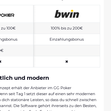
s zu 100€
100% bis zu 200€
ungsbonus
Einzahlungsbonus
0€
✖
✖
chtlich und modern
nzept erhält der Anbieter im GG Poker
Denn seit Tag 1 setzt dieser auf einen sehr modernen
dich stationäre Leisten, so dass du schnell zwischen
nnst. Die Software gehört ihrerseits zu den Besten,