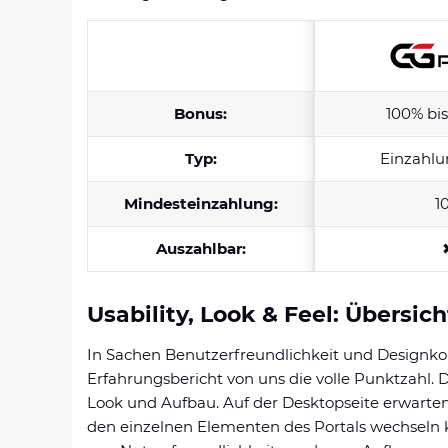
Bonus:
100% bi
Typ:
Einzahl
Mindesteinzahlung:
1
Auszahlbar:
Usability, Look & Feel: Übersi
In Sachen Benutzerfreundlichkeit und Designko
Erfahrungsbericht von uns die volle Punktzahl. 
Look und Aufbau. Auf der Desktopseite erwarten 
den einzelnen Elementen des Portals wechseln ka