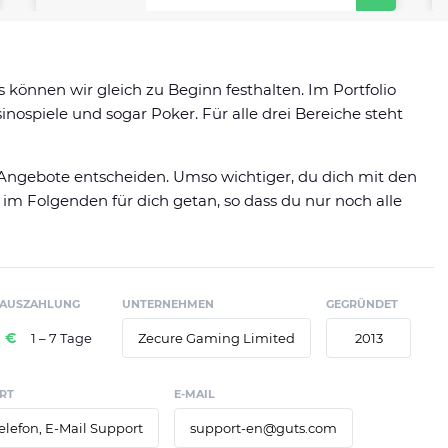
Tipwin Bonus Code
17.
Lapalingo.de Erfahrungen
07.
Swiftspiele Bo
Wettangebot
02.
Bwin Erfahrungen
04
18.
JackpotPiraten Erfahrungen
08.
Merkur Slots B
Zahlungsmethoden
05
 können wir gleich zu Beginn festhalten. Im Portfolio
19.
Bet365 Slots Erfahrungen
09.
Luna Slots Bon
nospiele und sogar Poker. Für alle drei Bereiche steht
Neue Wettanbieter mit PayP
20.
LeoVegas.de Erfahrungen
10.
Löwen Play Bo
Sportwetten Whitelist
r Angebote entscheiden. Umso wichtiger, du dich mit den
im Folgenden für dich getan, so dass du nur noch alle
Sportwetten Blacklist
AUSZAHLUNG
UNTERNEHMEN
GEGRÜNDET
1 – 7 Tage
Zecure Gaming Limited
2013
RT
E-MAIL
Telefon, E-Mail Support
support-en@guts.com