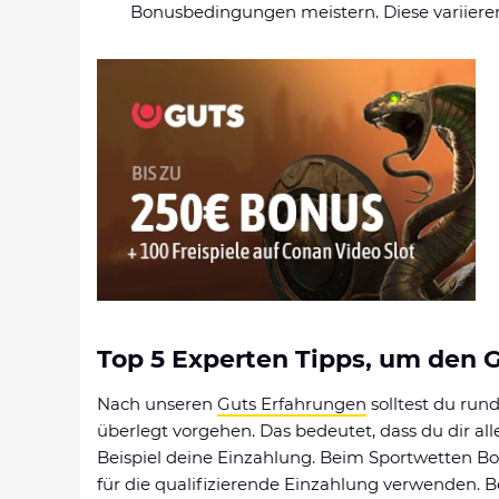
Bonusbedingungen meistern. Diese variiere
Top 5 Experten Tipps, um den 
Nach unseren
Guts Erfahrungen
solltest du ru
überlegt vorgehen. Das bedeutet, dass du dir all
Beispiel deine Einzahlung. Beim Sportwetten Bonu
für die qualifizierende Einzahlung verwenden. B