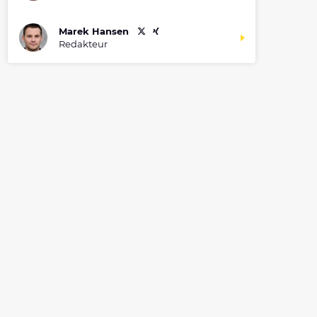
Marek Hansen
Redakteur