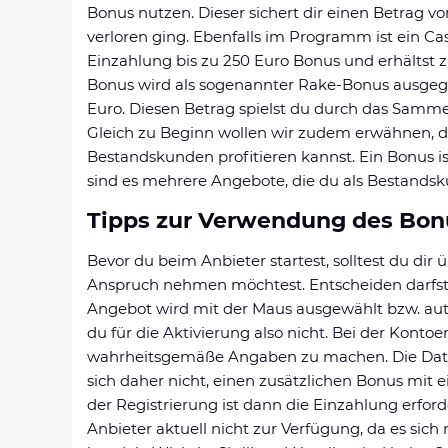
Bonus nutzen. Dieser sichert dir einen Betrag v
verloren ging. Ebenfalls im Programm ist ein Ca
Einzahlung bis zu 250 Euro Bonus und erhältst zu
Bonus wird als sogenannter Rake-Bonus ausgege
Euro. Diesen Betrag spielst du durch das Sammel
Gleich zu Beginn wollen wir zudem erwähnen, d
Bestandskunden profitieren kannst. Ein Bonus ist
sind es mehrere Angebote, die du als Bestands
Tipps zur Verwendung des Bon
Bevor du beim Anbieter startest, solltest du d
Anspruch nehmen möchtest. Entscheiden darfst d
Angebot wird mit der Maus ausgewählt bzw. aut
du für die Aktivierung also nicht. Bei der Kontoe
wahrheitsgemäße Angaben zu machen. Die Daten
sich daher nicht, einen zusätzlichen Bonus mit 
der Registrierung ist dann die Einzahlung erford
Anbieter aktuell nicht zur Verfügung, da es sich