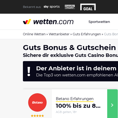
Bekannt aus:
Sportwetten
Online Wetten
»
Wettanbieter
»
Guts Erfahrungen
»
Guts Bo
🏆 Top 10 Wettanbieter
⚽️ Top Wettanbieter Boni
🏆 Top 10 Casinos
🔢 Lotto
🏆 Top 
Guts Bonus & Gutschein
Lotto
01.
01.
01.
Betano Erfahrungen
Betano Bonus Code
Betano Casino Erfahrungen
09.
11.
Sichere dir exklusive Guts Casino Bon
Interwetten
Sofortlotterie
02.
02.
02.
Interwetten Bonus Code
Interwetten Erfahrungen
10.
12.
Erfahrungen
Der Anbieter ist in deinem
Lotto 6 aus 49 online spielen
Die Top3 von wetten.com empfohlenen Al
03.
03.
03.
Bwin Erfahrungen
Bwin Bonus Code
SlotMagie Erfahrungen
11.
13.
Keno
bet-at-home
bet-at-home Bonus
04.
04.
04.
Novoline Erfahrungen
12.
14.
Erfahrungen
Code
🏆 Top Lotto Anbieter
05.
05.
05.
NEO.bet Erfahrungen
NEO.bet Bonus Code
bet-at-home Erfahrungen
13.
15.
Betano Erfahrungen
100% bis zu 80€
01.
Postcode Lotterie Erfahrungen
06.
06.
06.
Winamax Erfahrungen
Winamax Bonus Code
Jokerstar Erfahrungen
14.
AGB gelten, 18+
02.
Lottobay Erfahrungen
AdmiralBet