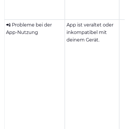
📲 Probleme bei der
App ist veraltet oder
App-Nutzung
inkompatibel mit
deinem Gerät.