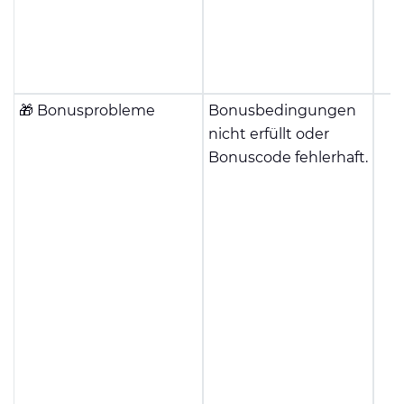
🎁 Bonusprobleme
Bonusbedingungen
nicht erfüllt oder
Bonuscode fehlerhaft.