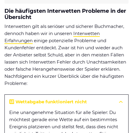
Die häufigsten Interwetten Probleme in der
Übersicht
Interwetten gilt als seriöser und sicherer Buchmacher,
dennoch haben wir in unseren
Interwetten
Erfahrungen
einige potenzielle Probleme und
Kundenfehler entdeckt. Zwar ist hin und wieder auch
der Anbieter selbst Schuld, aber in den meisten Fällen
lassen sich Interwetten Fehler durch Unachtsamkeiten
oder falsche Herangehensweise der Spieler erklären.
Nachfolgend ein kurzer Überblick über die häufigsten
Probleme:
1️⃣ Wettabgabe funktioniert nicht
Eine unangenehme Situation für alle Spieler: Du
möchtest gerade eine Wette auf ein bestimmtes
Ereignis platzieren und stellst fest, dass dies nicht