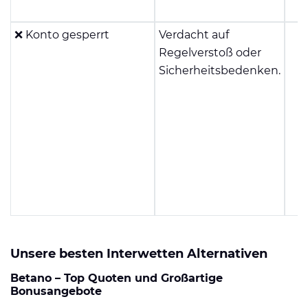
❌ Konto gesperrt
Verdacht auf
Regelverstoß oder
Sicherheitsbedenken.
Unsere besten Interwetten Alternativen
Betano – Top Quoten und Großartige
Bonusangebote