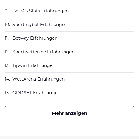
9.
Bet365 Slots Erfahrungen
10.
Sportingbet Erfahrungen
11.
Betway Erfahrungen
12.
Sportwetten.de Erfahrungen
13.
Tipwin Erfahrungen
14.
WettArena Erfahrungen
15.
ODDSET Erfahrungen
Mehr anzeigen
100% bis 100€
Jetzt Bonus
Neukundenbonus
einlösen
AGB gelten, 18+