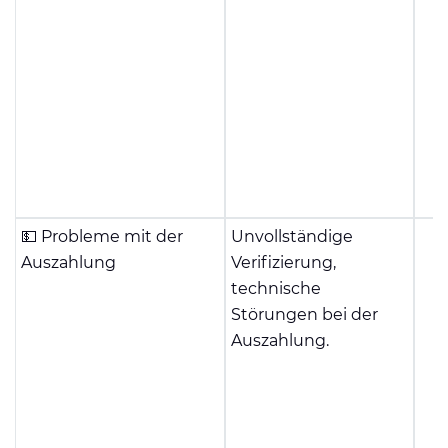
💵 Probleme mit der
Unvollständige
Auszahlung
Verifizierung,
technische
Störungen bei der
Auszahlung.