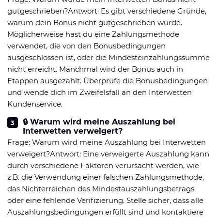
gutgeschrieben?Antwort: Es gibt verschiedene Gründe,
warum dein Bonus nicht gutgeschrieben wurde.
Möglicherweise hast du eine Zahlungsmethode
verwendet, die von den Bonusbedingungen
ausgeschlossen ist, oder die Mindesteinzahlungssumme
nicht erreicht. Manchmal wird der Bonus auch in
Etappen ausgezahlt. Überprüfe die Bonusbedingungen
und wende dich im Zweifelsfall an den Interwetten
Kundenservice.
🔒 Warum wird meine Auszahlung bei
Interwetten verweigert?
Frage: Warum wird meine Auszahlung bei Interwetten
verweigert?Antwort: Eine verweigerte Auszahlung kann
durch verschiedene Faktoren verursacht werden, wie
z.B. die Verwendung einer falschen Zahlungsmethode,
das Nichterreichen des Mindestauszahlungsbetrags
oder eine fehlende Verifizierung. Stelle sicher, dass alle
Auszahlungsbedingungen erfüllt sind und kontaktiere