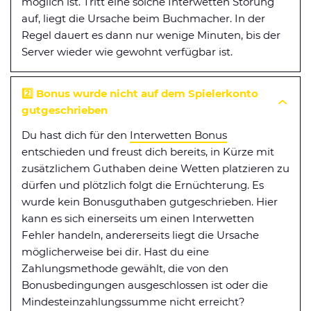
möglich ist. Tritt eine solche Interwetten Störung
auf, liegt die Ursache beim Buchmacher. In der
Regel dauert es dann nur wenige Minuten, bis der
Server wieder wie gewohnt verfügbar ist.
2️⃣ Bonus wurde nicht auf dem Spielerkonto
gutgeschrieben
Du hast dich für den
Interwetten Bonus
entschieden und freust dich bereits, in Kürze mit
zusätzlichem Guthaben deine Wetten platzieren zu
dürfen und plötzlich folgt die Ernüchterung. Es
wurde kein Bonusguthaben gutgeschrieben. Hier
kann es sich einerseits um einen Interwetten
Fehler handeln, andererseits liegt die Ursache
möglicherweise bei dir. Hast du eine
Zahlungsmethode gewählt, die von den
Bonusbedingungen ausgeschlossen ist oder die
Mindesteinzahlungssumme nicht erreicht?