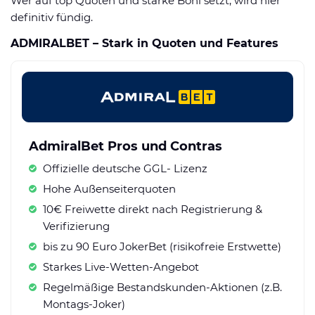
Wer auf top Quoten und starke Boni setzt, wird hier
definitiv fündig.
ADMIRALBET – Stark in Quoten und Features
AdmiralBet Pros und Contras
Offizielle deutsche GGL- Lizenz
Hohe Außenseiterquoten
10€ Freiwette direkt nach Registrierung &
Verifizierung
bis zu 90 Euro JokerBet (risikofreie Erstwette)
Starkes Live-Wetten-Angebot
Regelmäßige Bestandskunden-Aktionen (z.B.
Montags-Joker)