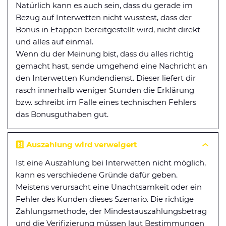
Natürlich kann es auch sein, dass du gerade im
Bezug auf Interwetten nicht wusstest, dass der
Bonus in Etappen bereitgestellt wird, nicht direkt
und alles auf einmal.
Wenn du der Meinung bist, dass du alles richtig
gemacht hast, sende umgehend eine Nachricht an
den Interwetten Kundendienst. Dieser liefert dir
rasch innerhalb weniger Stunden die Erklärung
bzw. schreibt im Falle eines technischen Fehlers
das Bonusguthaben gut.
3️⃣ Auszahlung wird verweigert
Ist eine Auszahlung bei Interwetten nicht möglich,
kann es verschiedene Gründe dafür geben.
Meistens verursacht eine Unachtsamkeit oder ein
Fehler des Kunden dieses Szenario. Die richtige
Zahlungsmethode, der Mindestauszahlungsbetrag
und die Verifizierung müssen laut Bestimmungen