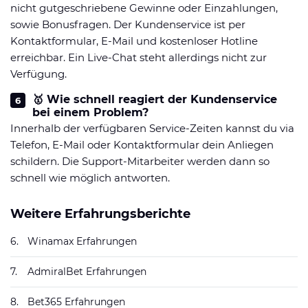
nicht gutgeschriebene Gewinne oder Einzahlungen,
sowie Bonusfragen. Der Kundenservice ist per
Kontaktformular, E-Mail und kostenloser Hotline
erreichbar. Ein Live-Chat steht allerdings nicht zur
Verfügung.
🥇 Wie schnell reagiert der Kundenservice
bei einem Problem?
Innerhalb der verfügbaren Service-Zeiten kannst du via
Telefon, E-Mail oder Kontaktformular dein Anliegen
schildern. Die Support-Mitarbeiter werden dann so
schnell wie möglich antworten.
Weitere Erfahrungsberichte
6.
Winamax Erfahrungen
7.
AdmiralBet Erfahrungen
8.
Bet365 Erfahrungen