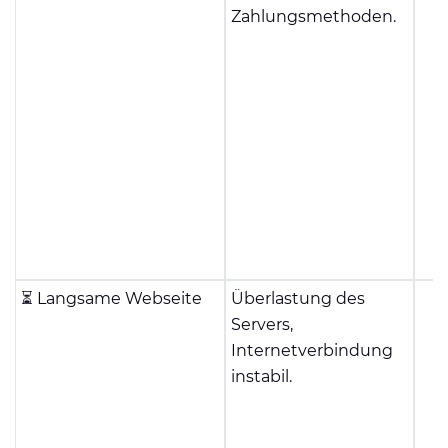
Zahlungsmethoden.
⏳ Langsame Webseite
Überlastung des
Servers,
Internetverbindung
instabil.