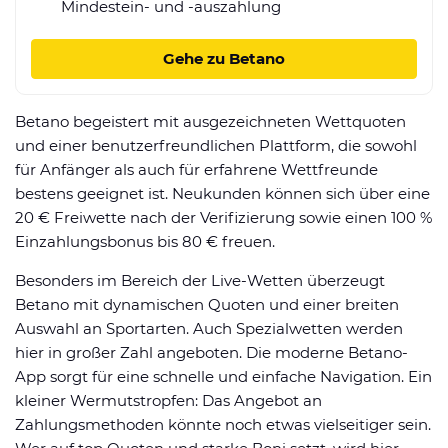
Mindestein- und -auszahlung
Gehe zu Betano
Betano begeistert mit ausgezeichneten Wettquoten
und einer benutzerfreundlichen Plattform, die sowohl
für Anfänger als auch für erfahrene Wettfreunde
bestens geeignet ist. Neukunden können sich über eine
20 € Freiwette nach der Verifizierung sowie einen 100 %
Einzahlungsbonus bis 80 € freuen.
Besonders im Bereich der Live-Wetten überzeugt
Betano mit dynamischen Quoten und einer breiten
Auswahl an Sportarten. Auch Spezialwetten werden
hier in großer Zahl angeboten. Die moderne Betano-
App sorgt für eine schnelle und einfache Navigation. Ein
kleiner Wermutstropfen: Das Angebot an
Zahlungsmethoden könnte noch etwas vielseitiger sein.