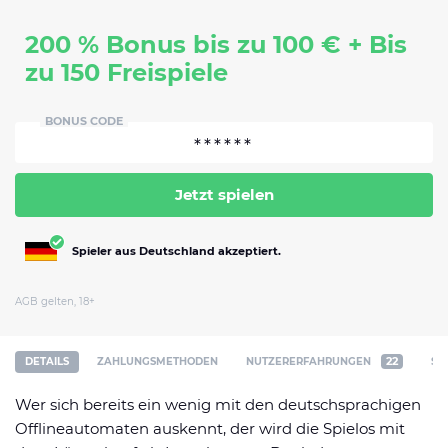
Datenschutzerklärung
Shop
News
Deals
200 % Bonus bis zu 100 € + Bis
Affiliate Disclaimer
zu 150 Freispiele
Forum
BONUS CODE
Jetzt spielen
Spieler aus Deutschland akzeptiert.
AGB gelten, 18+
22
DETAILS
ZAHLUNGSMETHODEN
NUTZERERFAHRUNGEN
SO
Wer sich bereits ein wenig mit den deutschsprachigen
Offlineautomaten auskennt, der wird die Spielos mit