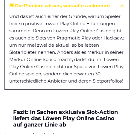
🎁 Die Pioniere wissen, worauf es ankommt
Und das ist auch einer der Gründe, warum Spieler
hier so positive Löwen Play Online Erfahrungen
sammeln. Denn im Löwen Play Online Casino gibt
es auch die Slots von Pragmatic Play oder Hacksaw,
um nur mal zwei de aktuell so beliebten
Slotanbieter nennen. Anders als es Merkur in seiner
Merkur Online Spielo macht, darfst du im Löwen
Play Online Casino nicht nur Spiele von Löwen Play
Online spielen, sondern dich erwarten 30
unterschiedliche Anbieter und deren Slotportfolios!
Fazit: In Sachen exklusive Slot-Action
liefert das Löwen Play Online Casino
auf ganzer Linie ab