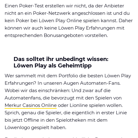
Einen Poker-Test erstellen wir nicht, da der Anbieter
nicht an ein Poker-Netzwerk angeschlossen ist und du
kein Poker bei Löwen Play Online spielen kannst. Daher
können wir auch keine Löwen Play Erfahrungen mit
entsprechenden Bonusangeboten vorstellen.
Das solltet ihr unbedingt wissen:
Löwen Play als Geheimtipp
Wer sammelt mit dem Portfolio die besten Löwen Play
Erfahrungen? In unseren Augen Automaten-Fans.
Wobei wir das einschränken: Und zwar auf die
Automatenfans, die bevorzugt mit den Spielen von
Merkur Casinos Online
oder Lionline spielen wollen.
Sprich, genau die Spieler, die eigentlich in erster Linie
bis jetzt Offline in den Spielotheken mit dem
Löwenlogo gespielt haben.