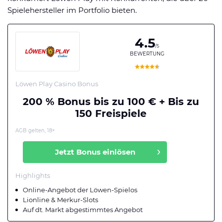
Spielehersteller im Portfolio bieten.
4.5
/5
BEWERTUNG
Löwen Play Casino Bonus
200 % Bonus bis zu 100 € + Bis zu
150 Freispiele
AGB gelten, 18+
Jetzt Bonus einlösen
Highlights
Online-Angebot der Löwen-Spielos
200 % Bonus bis zu
Lionline & Merkur-Slots
Jetzt Bonus
100 € + Bis zu 150
einlösen
Auf dt. Markt abgestimmtes Angebot
Freispiele
AGB gelten, 18+