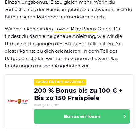
Einzahlungsbonus. Dazu gleich mehr. Wenn du
vorhast, eines der Bonusangebote zu aktivieren, liest du
bitte unseren Ratgeber aufmerksam durch.
Alle Nutzererfahrungen anzeigen
Wir verlinken dir den
Löwen Play Bonus
Guide. Da
findest du dann eine genaue Anleitung, wie wir die
Eigenen Erfahrungsbericht schreiben
Umsatzbedingungen des Bookies erfüllt haben. An
dieser kannst du dich orientieren. In dem Teil des
4.2
NUTZER BEWERTUNG
/5
Ratgebers stellen wir nur kurz unsere Löwen Play
22 Nutzererfahrungen
Erfahrungen mit den Angeboten vor.
5 Sterne
45.5%
CASINO EINZAHLUNGSBONUS
4 Sterne
36.4%
200 % Bonus bis zu 100 € +
Bis zu 150 Freispiele
3 Sterne
13.6%
AGB gelten, 18+
2 Sterne
0.0%
Bonus einlösen
1 Stern
4.5%