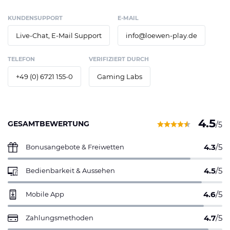
KUNDENSUPPORT
E-MAIL
Live-Chat, E-Mail Support
info@loewen-play.de
TELEFON
VERIFIZIERT DURCH
+49 (0) 6721 155-0
Gaming Labs
4.5
GESAMTBEWERTUNG
/5
4.3
/5
Bonusangebote & Freiwetten
4.5
/5
Bedienbarkeit & Aussehen
4.6
/5
Mobile App
4.7
/5
Zahlungsmethoden