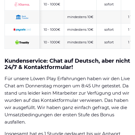
10 - 1000€
sofort
mindestens 10€
1 Ta
10 - 1000€
mindestens 10€
sofort
1 Ta
10 - 1000€
mindestens 10€
sofort
1 Ta
Kundenservice: Chat auf Deutsch, aber nicht
24/7 & Kontaktformular!
Für unsere Löwen Play Erfahrungen haben wir den Live
Chat am Donnerstag morgen um 8:45 Uhr getestet. Da
stand uns leider kein Mitarbeiter zur Verfügung und wir
wurden auf das Kontaktformular verwiesen. Das haben
wir ausgefüllt. Wir haben ganz einfach gefragt, wie die
Umsatzbedingungen der ersten Stufe des Bonus
ausfallen.
Insgesamt hat es 1 Stunde gedauert bis wir Antwort