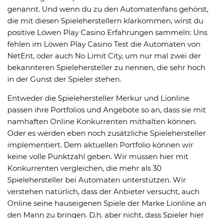
genannt. Und wenn du zu den Automatenfans gehörst,
die mit diesen Spieleherstellern klarkommen, wirst du
positive Löwen Play Casino Erfahrungen sammeln: Uns
fehlen im Löwen Play Casino Test die Automaten von
NetEnt, oder auch No Limit City, um nur mal zwei der
bekannteren Spielehersteller zu nennen, die sehr hoch
in der Gunst der Spieler stehen.
Entweder die Spielehersteller Merkur und Lionline
passen ihre Portfolios und Angebote so an, dass sie mit
namhaften Online Konkurrenten mithalten können.
Oder es werden eben noch zusätzliche Spielehersteller
implementiert. Dem aktuellen Portfolio können wir
keine volle Punktzahl geben. Wir müssen hier mit
Konkurrenten vergleichen, die mehr als 30
Spielehersteller bei Automaten unterstützen. Wir
verstehen natürlich, dass der Anbieter versucht, auch
Online seine hauseigenen Spiele der Marke Lionline an
den Mann zu bringen. D.h. aber nicht, dass Spieler hier