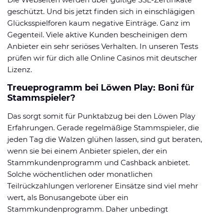
geschützt. Und bis jetzt finden sich in einschlägigen
Glücksspielforen kaum negative Einträge. Ganz im
Gegenteil. Viele aktive Kunden bescheinigen dem
Anbieter ein sehr seriöses Verhalten. In unseren Tests
prüfen wir für dich alle Online Casinos mit deutscher
Lizenz.
Treueprogramm bei Löwen Play: Boni für
Stammspieler?
Das sorgt somit für Punktabzug bei den Löwen Play
Erfahrungen. Gerade regelmäßige Stammspieler, die
jeden Tag die Walzen glühen lassen, sind gut beraten,
wenn sie bei einem Anbieter spielen, der ein
Stammkundenprogramm und Cashback anbietet.
Solche wöchentlichen oder monatlichen
Teilrückzahlungen verlorener Einsätze sind viel mehr
wert, als Bonusangebote über ein
Stammkundenprogramm. Daher unbedingt