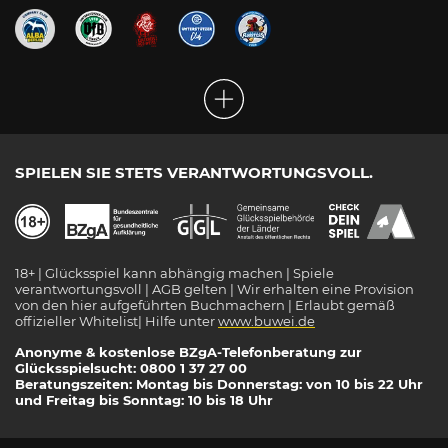
SPIELEN SIE STETS VERANTWORTUNGSVOLL.
18+ | Glücksspiel kann abhängig machen | Spiele
verantwortungsvoll | AGB gelten | Wir erhalten eine Provision
von den hier aufgeführten Buchmachern | Erlaubt gemäß
offizieller Whitelist| Hilfe unter
www.buwei.de
Anonyme & kostenlose BZgA-Telefonberatung zur
Glücksspielsucht: 0800 1 37 27 00
Beratungszeiten: Montag bis Donnerstag: von 10 bis 22 Uhr
und Freitag bis Sonntag: 10 bis 18 Uhr