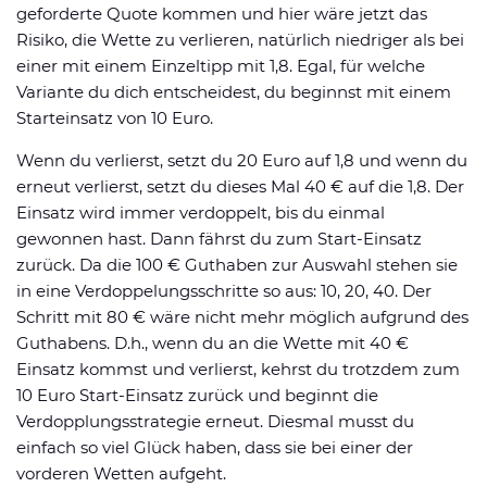
geforderte Quote kommen und hier wäre jetzt das
Risiko, die Wette zu verlieren, natürlich niedriger als bei
einer mit einem Einzeltipp mit 1,8. Egal, für welche
Variante du dich entscheidest, du beginnst mit einem
Starteinsatz von 10 Euro.
Wenn du verlierst, setzt du 20 Euro auf 1,8 und wenn du
erneut verlierst, setzt du dieses Mal 40 € auf die 1,8. Der
Einsatz wird immer verdoppelt, bis du einmal
gewonnen hast. Dann fährst du zum Start-Einsatz
zurück. Da die 100 € Guthaben zur Auswahl stehen sie
in eine Verdoppelungsschritte so aus: 10, 20, 40. Der
Schritt mit 80 € wäre nicht mehr möglich aufgrund des
Guthabens. D.h., wenn du an die Wette mit 40 €
Einsatz kommst und verlierst, kehrst du trotzdem zum
10 Euro Start-Einsatz zurück und beginnt die
Verdopplungsstrategie erneut. Diesmal musst du
einfach so viel Glück haben, dass sie bei einer der
vorderen Wetten aufgeht.