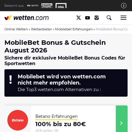
Bekannt aus:
Die wetten.com Redaktion
So bewerten wir die Anbieter
Online Wetten
»
Wettanbieter
»
Mobilebet Erfahrungen
»
Mobilebet Bonus Cod
wetten.com auf Facebook
MobileBet Bonus & Gutschein
August 2026
wetten.com auf YouTube
Sichere dir exklusive MobileBet Bonus Codes für
Spielsucht Hilfe & Prävention
Sportwetten
Über Uns
Mobilebet wird von wetten.com
nicht mehr empfohlen.
Kontakt
Die Top3 wetten.com Alternativen zu :
Schreiber gesucht
Verantwortungsvolles Spielen
Glücksspiel-Regulierung in Deutschland
Betano Erfahrungen
100% bis zu 80€
Haftungsausschluss
AGB gelten, 18+