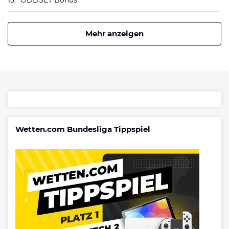
Mehr anzeigen
Wetten.com Bundesliga Tippspiel