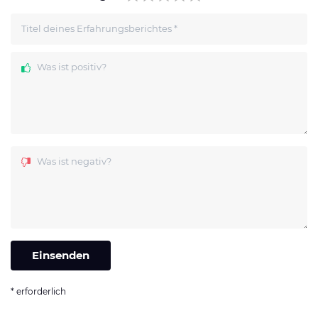
Titel deines Erfahrungsberichtes
*
Was ist positiv?
Was ist negativ?
* erforderlich