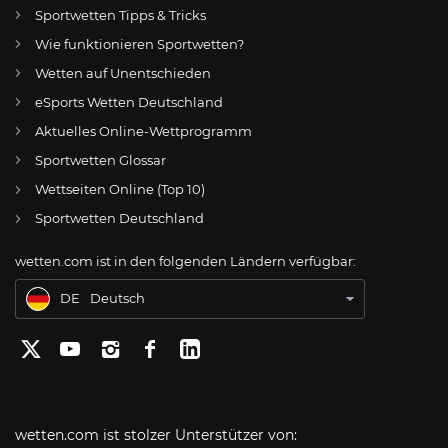
Sportwetten Tipps & Tricks
Wie funktionieren Sportwetten?
Wetten auf Unentschieden
eSports Wetten Deutschland
DE
MobileBet Bonus & Gutschein August 2026
Aktuelles Online-Wettprogramm
AT
Online Wetten Österreich
Sportwetten Glossar
Wettseiten Online (Top 10)
CH
Online Glücksspiel Schweiz
Sportwetten Deutschland
US
Best Online Gambling Sites US
wetten.com ist in den folgenden Ländern verfügbar:
BR
Apostas Online no Brasil
DE
Deutsch
wetten.com ist stolzer Unterstützer von: