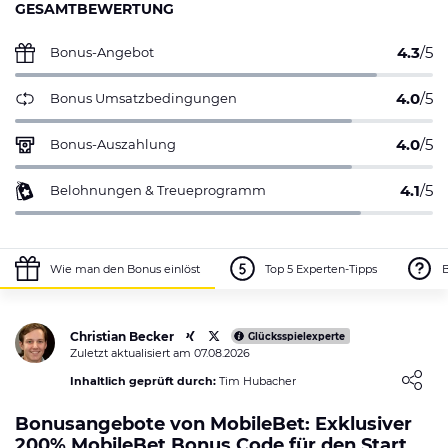
GESAMTBEWERTUNG
4.3
/5
Bonus-Angebot
4.0
/5
Bonus Umsatzbedingungen
4.0
/5
Bonus-Auszahlung
4.1
/5
Belohnungen & Treueprogramm
05.10.2022
Salvatore P
Wie man den Bonus einlöst
Top 5 Experten-Tipps
endlich mal exklusiv drin wo exklusvi drauf steht
"hier endlich mal fündig geworden beim exklusiven bonus.
sonst immer so ein geschwafel auf anderen seiten und man
Christian Becker
Glücksspielexperte
vergleich die "exklusiven" mit den normalen ..."
Zuletzt aktualisiert am 07.08.2026
Loading ...
Inhaltlich geprüft durch:
Tim Hubacher
Bonusangebote von MobileBet: Exklusiver
Alle Nutzererfahrungen anzeigen
200% MobileBet Bonus Code für den Start