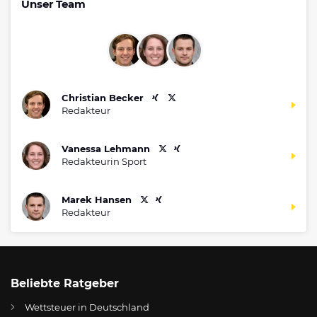
Unser Team
Christian Becker
Redakteur
Vanessa Lehmann
Redakteurin Sport
Marek Hansen
Redakteur
Beliebte Ratgeber
Wettsteuer in Deutschland