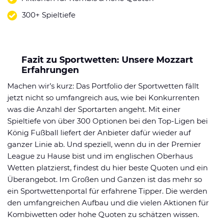
300+ Spieltiefe
Fazit zu Sportwetten: Unsere Mozzart
Erfahrungen
Machen wir’s kurz: Das Portfolio der Sportwetten fällt
jetzt nicht so umfangreich aus, wie bei Konkurrenten
was die Anzahl der Sportarten angeht. Mit einer
Spieltiefe von über 300 Optionen bei den Top-Ligen bei
König Fußball liefert der Anbieter dafür wieder auf
ganzer Linie ab. Und speziell, wenn du in der Premier
League zu Hause bist und im englischen Oberhaus
Wetten platzierst, findest du hier beste Quoten und ein
Überangebot. Im Großen und Ganzen ist das mehr so
ein Sportwettenportal für erfahrene Tipper. Die werden
den umfangreichen Aufbau und die vielen Aktionen für
Kombiwetten oder hohe Quoten zu schätzen wissen.