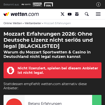
Bekannt aus:
Die wetten.com Redaktion
So bewerten wir die Anbieter
Online Wetten
»
Wettanbieter
»
Mozzart Erfahrungen
wetten.com auf Facebook
Mozzart Erfahrungen 2026: Ohne
Deutsche Lizenz nicht seriös und
wetten.com auf YouTube
legal [BLACKLISTED]
Spielsucht Hilfe & Prävention
Warum du Mozzart Sportwetten & Casino in
Deutschland nicht legal nutzen kannst
Über Uns
Kontakt
Nicht lizenziert, spielen bei diesem Anbieter
ist nicht legal.
Schreiber gesucht
Verantwortungsvolles Spielen
Stattdessen empfiehlt wetten.com alternativ diese
Anbieter:
Glücksspiel-Regulierung in Deutschland
Haftungsausschluss
Betano Erfahrungen