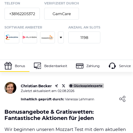
TELEFON
VERIFIZIERT DURCH
+38162205372
GamCare
SOFTWARE ANBIETER
ANZAHL AN SLOTS
+
1198
Bonus
Bedienbarkeit
Zahlung
Service
Eigenen Erfahrungsbericht schreiben
Christian Becker
Glücksspielexperte
Zuletzt aktualisiert am 02.08.2026
0
NUTZER BEWERTUNG
Loading ...
/5
Inhaltlich geprüft durch:
Vanessa Lehmann
5 Sterne
0%
Bonusangebote & Gratiswetten:
Fantastische Aktionen für jeden
4 Sterne
0%
Wir beginnen unseren Mozzart Test mit dem aktuellen
3 Sterne
0%