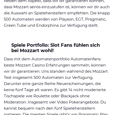
Neben dem Aspekt, dass wir dir garantieren können,
dass Mozzart seriös einzustufen ist, können wir dir auch
die Auswahl an Spieleherstellern empfehlen. Die knapp
500 Automaten werden von Playson, EGT, Pragmatic,
Green Tube und Endorphina zur Verfügung stellt.
Spiele Portfolio: Slot Fans fühlen sich
bei Mozzart wohl!
Dass mit dem Automatenportfolio Automatenfans
beste Mozzart Casino Erfahrungen sammeln, können
wir dir garantieren. Uns standen während des Mozzart
Test insgesamt 500 Automaten zur Verfügung.
Darunter eine ganze Reihe Neuerscheinungen, die
keine fünf Tage alt waren. Es gibt 14 nicht moderierte
Tischspiele wie Roulette oder Blackjack ohne
Moderation. Insgesamt vier Video Pokerangebote. Du
kannst bequem nach den fünf Spieleherstellern
sortieren. Die meisten Spiele gibt’s von Pragmatic Play.