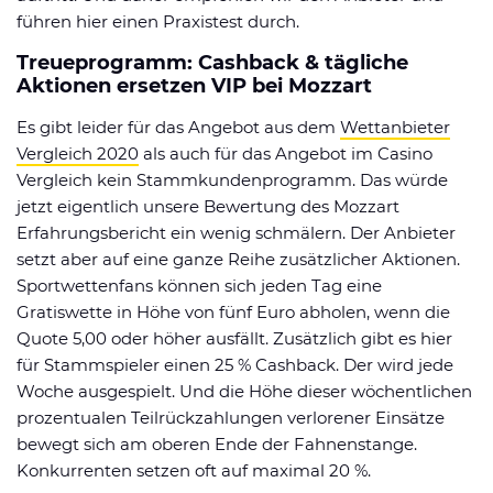
führen hier einen Praxistest durch.
Treueprogramm: Cashback & tägliche
Aktionen ersetzen VIP bei Mozzart
Es gibt leider für das Angebot aus dem
Wettanbieter
Vergleich 2020
als auch für das Angebot im Casino
Vergleich kein Stammkundenprogramm. Das würde
jetzt eigentlich unsere Bewertung des Mozzart
Erfahrungsbericht ein wenig schmälern. Der Anbieter
setzt aber auf eine ganze Reihe zusätzlicher Aktionen.
Sportwettenfans können sich jeden Tag eine
Gratiswette in Höhe von fünf Euro abholen, wenn die
Quote 5,00 oder höher ausfällt. Zusätzlich gibt es hier
für Stammspieler einen 25 % Cashback. Der wird jede
Woche ausgespielt. Und die Höhe dieser wöchentlichen
prozentualen Teilrückzahlungen verlorener Einsätze
bewegt sich am oberen Ende der Fahnenstange.
Konkurrenten setzen oft auf maximal 20 %.