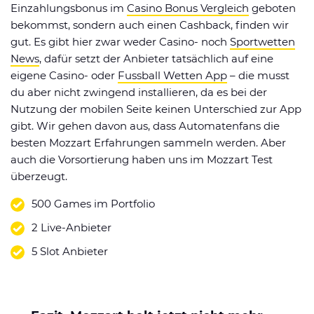
Einzahlungsbonus im
Casino Bonus Vergleich
geboten
bekommst, sondern auch einen Cashback, finden wir
gut. Es gibt hier zwar weder Casino- noch
Sportwetten
News
, dafür setzt der Anbieter tatsächlich auf eine
eigene Casino- oder
Fussball Wetten App
– die musst
du aber nicht zwingend installieren, da es bei der
Nutzung der mobilen Seite keinen Unterschied zur App
gibt. Wir gehen davon aus, dass Automatenfans die
besten Mozzart Erfahrungen sammeln werden. Aber
auch die Vorsortierung haben uns im Mozzart Test
überzeugt.
500 Games im Portfolio
2 Live-Anbieter
5 Slot Anbieter