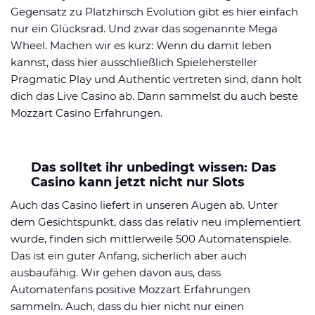
Gegensatz zu Platzhirsch Evolution gibt es hier einfach
nur ein Glücksrad. Und zwar das sogenannte Mega
Wheel. Machen wir es kurz: Wenn du damit leben
kannst, dass hier ausschließlich Spielehersteller
Pragmatic Play und Authentic vertreten sind, dann holt
dich das Live Casino ab. Dann sammelst du auch beste
Mozzart Casino Erfahrungen.
Das solltet ihr unbedingt wissen: Das
Casino kann jetzt nicht nur Slots
Auch das Casino liefert in unseren Augen ab. Unter
dem Gesichtspunkt, dass das relativ neu implementiert
wurde, finden sich mittlerweile 500 Automatenspiele.
Das ist ein guter Anfang, sicherlich aber auch
ausbaufähig. Wir gehen davon aus, dass
Automatenfans positive Mozzart Erfahrungen
sammeln. Auch, dass du hier nicht nur einen