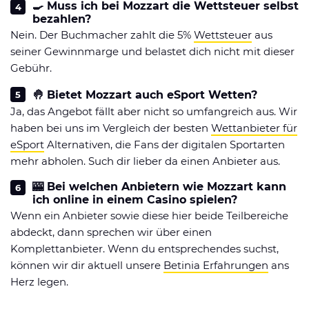
🍳 Muss ich bei Mozzart die Wettsteuer selbst
bezahlen?
Nein. Der Buchmacher zahlt die 5%
Wettsteuer
aus
seiner Gewinnmarge und belastet dich nicht mit dieser
Gebühr.
🤚 Bietet Mozzart auch eSport Wetten?
Ja, das Angebot fällt aber nicht so umfangreich aus. Wir
haben bei uns im Vergleich der besten
Wettanbieter für
eSport
Alternativen, die Fans der digitalen Sportarten
mehr abholen. Such dir lieber da einen Anbieter aus.
🎰 Bei welchen Anbietern wie Mozzart kann
ich online in einem Casino spielen?
Wenn ein Anbieter sowie diese hier beide Teilbereiche
abdeckt, dann sprechen wir über einen
Komplettanbieter. Wenn du entsprechendes suchst,
können wir dir aktuell unsere
Betinia Erfahrungen
ans
Herz legen.