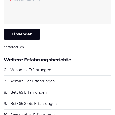
* erforderlich
Weitere Erfahrungsberichte
6.
Winamax Erfahrungen
7.
AdmiralBet Erfahrungen
8.
Bet365 Erfahrungen
9.
Bet365 Slots Erfahrungen