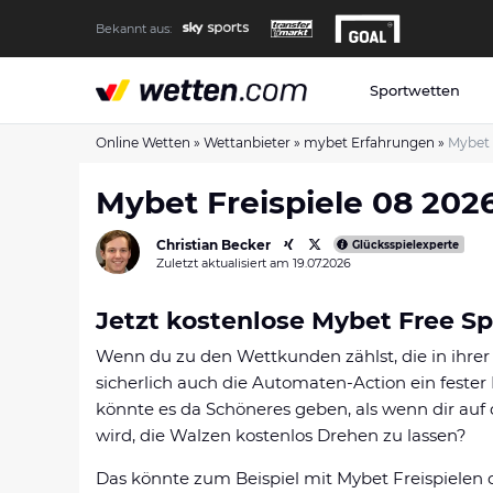
Bekannt aus:
Sportwetten
Online Wetten
»
Wettanbieter
»
mybet Erfahrungen
»
Mybet 
🏆 Top 10 Wettanbieter
⚽️ Top Wettanbieter Boni
🏆 Top 10 Casinos
🔢 Lotto
🏆 Top 
Mybet Freispiele 08 202
Lotto
01.
01.
01.
Betano Erfahrungen
Betano Bonus Code
Betano Casino Erfahrungen
09.
11.
Christian Becker
Glücksspielexperte
Interwetten
Sofortlotterie
Zuletzt aktualisiert am 19.07.2026
02.
02.
02.
Interwetten Bonus Code
Interwetten Erfahrungen
10.
12.
Erfahrungen
Loading ...
Lotto 6 aus 49 online spielen
03.
03.
03.
Bwin Erfahrungen
Bwin Bonus Code
SlotMagie Erfahrungen
11.
13.
Jetzt kostenlose Mybet Free Sp
Keno
bet-at-home
bet-at-home Bonus
Wenn du zu den Wettkunden zählst, die in ihrer F
04.
04.
04.
Novoline Erfahrungen
12.
14.
Erfahrungen
Code
sicherlich auch die Automaten-Action ein feste
🏆 Top Lotto Anbieter
05.
05.
05.
NEO.bet Erfahrungen
NEO.bet Bonus Code
bet-at-home Erfahrungen
13.
15.
könnte es da Schöneres geben, als wenn dir auf
wird, die Walzen kostenlos Drehen zu lassen?
01.
Postcode Lotterie Erfahrungen
06.
06.
06.
Winamax Erfahrungen
Winamax Bonus Code
Jokerstar Erfahrungen
14.
Das könnte zum Beispiel mit Mybet Freispielen d
02.
Lottobay Erfahrungen
AdmiralBet