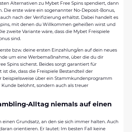
sten Alternativen zu Mybet Free Spins spendiert, dann
n. Die erste wäre ein sogenannter No-Deposit-Bonus,
uch nach der Verifizierung erhältst. Dabei handelt es
 Spins, mit denen du Willkommen geheißen wirst und
ie zweite Variante wäre, dass die Mybet Freispiele
onus sind.
 erste bzw. deine ersten Einzahlung/en auf dein neues
runde um eine Werbemaßnahme, über die du dir
 Spins sicherst. Beides sorgt garantiert für
ist die, dass die Freispiele Bestandteil der
 dir beispielsweise über ein Stammkundenprogramm
r Kunde belohnt, sondern auch als treuer
ambling-Alltag niemals auf einen
 einen Grundsatz, an den sie sich immer halten. Auch
daran orientieren. Er lautet: Im besten Fall keine