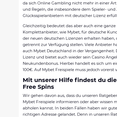
da sich Online Gambling nicht mehr in einer Art
und Regeln, die insbesondere dem Spieler- u
Glücksspielanbietern mit deutscher Lizenz erfü
Gleichzeitig bedeutet das aber auch eine ganze
Komplettanbieter, wie Mybet, für deutsche Kund
der neuen deutschen Lizenzen erhalten haben, 
getrennt zur Verfügung stellen. Viele Anbieter h
auch Mybet Deutschland in der Vergangenheit. D
Lizenz und bietet auch wieder sein Casino Ange
Neukundenbonus. Hierbei handelt es sich um ei
100€. Auf Mybet Freispiele muss jedoch vorerst 
Mit unserer Hilfe findest du di
Free Spins
Wir gehen davon aus, dass du unseren Ratgeber h
Mybet Freispiele informieren oder aber wissen m
abholen kannst. In beiden Fällen haben wir gute
richtigen Adresse gelandet. Denn in unseren Rat