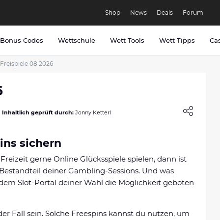
Shop
News
Deals
Forum
Bonus Codes
Wettschule
Wett Tools
Wett Tipps
Ca
Freispiele 08 2026
20 Wettanbieter
🏆 Top 20 Casinos
🃏 Poker
⚽️ Sportwetten
🎰 Top Casino Boni

🎰
6
Betano Casino 
Poker
Wettanbieter Vergleich
Betway Bonus Code
11.
WettArena Erfahrungen
Bwin Casino Erfahrungen
01.
Code
Inhaltlich geprüft durch:
Jonny Ketterl
Sportwetten.de Bonus
Online Poker PayPal
Neue Wettanbieter
12.
ODDSET Erfahrungen
LuckyLouis Erfahrungen
02.
Interwetten Bo
Code
Sportingbet
Poker App
Sportwetten ab 1€ Einzahlu
WettArena Bonus Code
13.
Wunderino Erfahrungen
03.
SlotMagie Bonu
ins sichern
Erfahrungen
Online Poker Bonus
Deutsche Wettanbieter
🏆
reizeit gerne Online Glücksspiele spielen, dann ist
ODDSET Bonus Code
14.
DAZN BET Erfahrungen
DrückGlück Erfahrungen
04.
Novoline Bonus
r Bestandteil deiner Gambling-Sessions. Und was
Poker Bonus ohne Einzahlung
Wettanbieter ohne Steuer
01
bet-at-home B
Sportingbet Bonus Code
15.
Tipwin Erfahrungen
Knight Slots Erfahrungen
05.
 dem Slot-Portal deiner Wahl die Möglichkeit geboten
Code
🏆 Top Poker Anbieter
Wettanbieter mit deutscher 
02
DAZN BET Bonus Code
16.
Wildz Erfahrungen
06.
Jokerstar Bonu
er Fall sein. Solche Freespins kannst du nutzen, um
Wettseiten

01.
GG Poker Erfahrungen
03