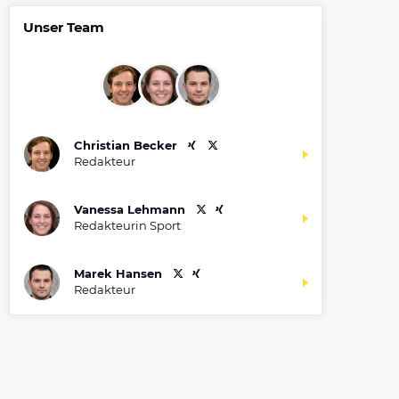
Betano Bonus
4.8
/5
100% bis zu 80€
Unser Team
AGB gelten
Interwetten Bonus
100% bis 100€
4.7
/5
Neukundenbonus
AGB gelten
Christian Becker
Redakteur
Bwin Bonus
4.7
/5
100% bis zu 100€
AGB gelten
Vanessa Lehmann
Redakteurin Sport
Marek Hansen
bet-at-home Bonus
Redakteur
500 % QUOTENBOOST +
4.6
/5
100€ BONUS
AGB gelten
NEO.bet Bonus
4.6
/5
200% bis zu 50€