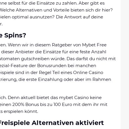
Tipwin Bonus Code
17.
Lapalingo.de Erfahrungen
07.
Swiftspiele Bo
e selbst für die Einsätze zu zahlen. Aber gibt es
he Alternativen und Vorteile bieten sich dir hier?
Wettangebot
02.
Bwin Erfahrungen
04
18.
JackpotPiraten Erfahrungen
08.
Merkur Slots B
ielen optimal ausnutzen? Die Antwort auf deine
Zahlungsmethoden
05
r.
19.
Bet365 Slots Erfahrungen
09.
Luna Slots Bon
e Spins?
Neue Wettanbieter mit PayP
20.
LeoVegas.de Erfahrungen
10.
Löwen Play Bo
lären. Wenn wir in diesem Ratgeber von Mybet Free
Sportwetten Whitelist
dieser Anbieter die Einsätze für eine feste Anzahl
Sportwetten Blacklist
automaten gutschreiben würde. Das darfst du nicht mit
Spezial-Feature der Bonusrunden bei manchen
ele sind in der Regel Teil eines Online Casino
strierung, die erste Einzahlung oder aber im Rahmen
ich. Denn aktuell bietet das mybet Casino keine
 einen 200% Bonus bis zu 100 Euro mit dem ihr mit
s erspielen könnt.
eispiele Alternativen aktiviert