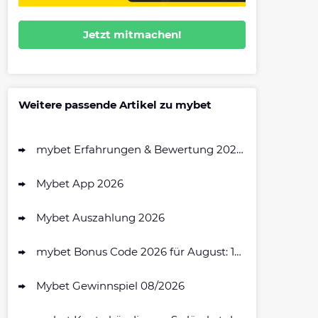
nus Code
17.
Haftungsausschluss
Code
Casino Bonus Vergleich
Sportwetten Deals
.
Merkur24 Erfahrungen
JackpotPiraten Bonus
Datenschutzerklärung
onus Code
18.
Jetzt mitmachen!
Code
Online Casino Freispiele
Affiliate Disclaimer
.
GameTwist Erfahrungen
us Code
19.
Bet365 Slots Bonus Code
al
Online Casino Bonus ohne Einzahlung
nus Code
20.
LeoVegas.de Bonus Code
Weitere passende Artikel zu mybet
50 Freispiele ohne Einzahlung
Merkur Casino Bonus ohne Einzahlung
mybet Erfahrungen & Bewertung 2026: mybet seriös?
Mybet App 2026
Mybet Auszahlung 2026
mybet Bonus Code 2026 für August: 100€ Gutschein!
Mybet Gewinnspiel 08/2026