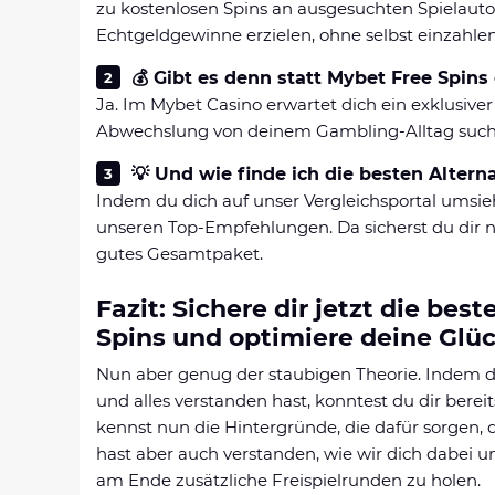
zu kostenlosen Spins an ausgesuchten Spielaut
Echtgeldgewinne erzielen, ohne selbst einzahle
💰 Gibt es denn statt Mybet Free Spi
Ja. Im Mybet Casino erwartet dich ein exklusive
Abwechslung von deinem Gambling-Alltag suchst,
💡 Und wie finde ich die besten Altern
Indem du dich auf unser Vergleichsportal umsieh
unseren Top-Empfehlungen. Da sicherst du dir n
gutes Gesamtpaket.
Fazit: Sichere dir jetzt die be
Spins und optimiere deine Glü
Nun aber genug der staubigen Theorie. Indem 
und alles verstanden hast, konntest du dir bere
kennst nun die Hintergründe, die dafür sorgen, d
hast aber auch verstanden, wie wir dich dabei un
am Ende zusätzliche Freispielrunden zu holen.