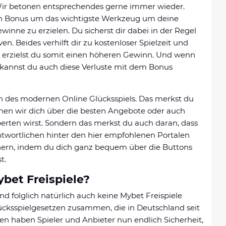
Wir betonen entsprechendes gerne immer wieder.
ten Bonus um das wichtigste Werkzeug um deine
inne zu erzielen. Du sicherst dir dabei in der Regel
n. Beides verhilft dir zu kostenloser Spielzeit und
al, erzielst du somit einen höheren Gewinn. Und wenn
 kannst du auch diese Verluste mit dem Bonus
tten des modernen Online Glücksspiels. Das merkst du
nen wir dich über die besten Angebote oder auch
perten wirst. Sondern das merkst du auch daran, dass
ntwortlichen hinter den hier empfohlenen Portalen
sichern, indem du dich ganz bequem über die Buttons
t.
bet Freispiele?
 folglich natürlich auch keine Mybet Freispiele
lücksspielgesetzen zusammen, die in Deutschland seit
zen haben Spieler und Anbieter nun endlich Sicherheit,