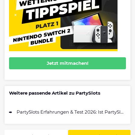
Jetzt mitmachen!
Weitere passende Artikel zu PartySlots
PartySlots Erfahrungen & Test 2026: Ist PartySlots seriös?