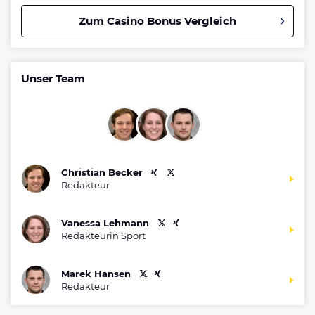
Zum Casino Bonus Vergleich
Unser Team
Christian Becker
Redakteur
Vanessa Lehmann
Redakteurin Sport
Marek Hansen
Redakteur