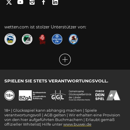
wetten.com ist stolzer Unterstützer von:
SPIELEN SIE STETS VERANTWORTUNGSVOLL.
18+ | Glücksspiel kann abhängig machen | Spiele
verantwortungsvoll | AGB gelten | Wir erhalten eine Provision
von den hier aufgeführten Buchmachern | Erlaubt gemäß
offizieller Whitelist| Hilfe unter
www.buwei.de