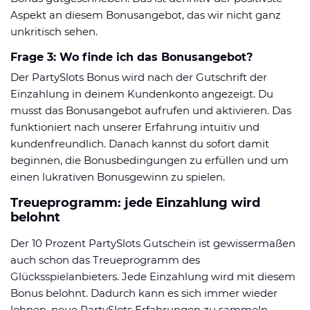
Aspekt an diesem Bonusangebot, das wir nicht ganz
unkritisch sehen.
Frage 3: Wo finde ich das Bonusangebot?
Der PartySlots Bonus wird nach der Gutschrift der
Einzahlung in deinem Kundenkonto angezeigt. Du
musst das Bonusangebot aufrufen und aktivieren. Das
funktioniert nach unserer Erfahrung intuitiv und
kundenfreundlich. Danach kannst du sofort damit
beginnen, die Bonusbedingungen zu erfüllen und um
einen lukrativen Bonusgewinn zu spielen.
Treueprogramm: jede Einzahlung wird
belohnt
Der 10 Prozent PartySlots Gutschein ist gewissermaßen
auch schon das Treueprogramm des
Glücksspielanbieters. Jede Einzahlung wird mit diesem
Bonus belohnt. Dadurch kann es sich immer wieder
lohnen, neue
PartySlots Erfahrungen
zu sammeln.