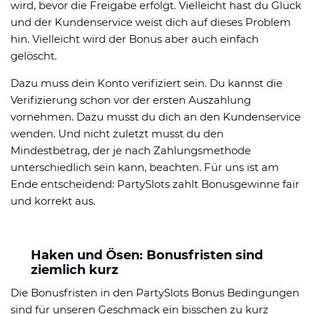
wird, bevor die Freigabe erfolgt. Vielleicht hast du Glück
und der Kundenservice weist dich auf dieses Problem
hin. Vielleicht wird der Bonus aber auch einfach
gelöscht.
Dazu muss dein Konto verifiziert sein. Du kannst die
Verifizierung schon vor der ersten Auszahlung
vornehmen. Dazu musst du dich an den Kundenservice
wenden. Und nicht zuletzt musst du den
Mindestbetrag, der je nach Zahlungsmethode
unterschiedlich sein kann, beachten. Für uns ist am
Ende entscheidend: PartySlots zahlt Bonusgewinne fair
und korrekt aus.
Haken und Ösen: Bonusfristen sind
ziemlich kurz
Die Bonusfristen in den PartySlots Bonus Bedingungen
sind für unseren Geschmack ein bisschen zu kurz