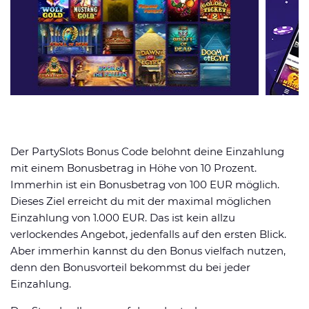
Der PartySlots Bonus Code belohnt deine Einzahlung
mit einem Bonusbetrag in Höhe von 10 Prozent.
Immerhin ist ein Bonusbetrag von 100 EUR möglich.
Dieses Ziel erreicht du mit der maximal möglichen
Einzahlung von 1.000 EUR. Das ist kein allzu
verlockendes Angebot, jedenfalls auf den ersten Blick.
Aber immerhin kannst du den Bonus vielfach nutzen,
denn den Bonusvorteil bekommst du bei jeder
Einzahlung.