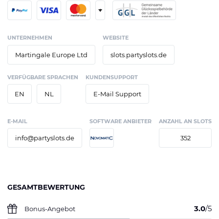
+
UNTERNEHMEN
WEBSITE
Martingale Europe Ltd
slots.partyslots.de
VERFÜGBARE SPRACHEN
KUNDENSUPPORT
EN
NL
E-Mail Support
E-MAIL
SOFTWARE ANBIETER
ANZAHL AN SLOTS
info@partyslots.de
352
GESAMTBEWERTUNG
3.0
/5
Bonus-Angebot