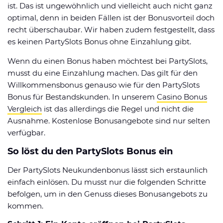
2 Sterne
0%
ist. Das ist ungewöhnlich und vielleicht auch nicht ganz
optimal, denn in beiden Fällen ist der Bonusvorteil doch
1 Stern
0%
recht überschaubar. Wir haben zudem festgestellt, dass
es keinen PartySlots Bonus ohne Einzahlung gibt.
Wenn du einen Bonus haben möchtest bei PartySlots,
musst du eine Einzahlung machen. Das gilt für den
Willkommensbonus genauso wie für den PartySlots
Bonus für Bestandskunden. In unserem
Casino Bonus
Vergleich
ist das allerdings die Regel und nicht die
Ausnahme. Kostenlose Bonusangebote sind nur selten
verfügbar.
So löst du den PartySlots Bonus ein
Der PartySlots Neukundenbonus lässt sich erstaunlich
einfach einlösen. Du musst nur die folgenden Schritte
befolgen, um in den Genuss dieses Bonusangebots zu
kommen.