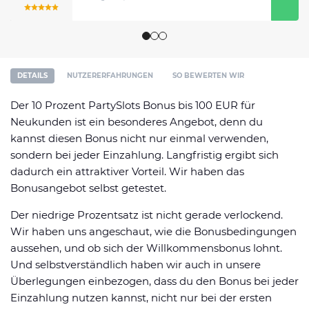
Datenschutzerklärung
Shop
News
Deals
Affiliate Disclaimer
Forum
DETAILS
NUTZERERFAHRUNGEN
SO BEWERTEN WIR
Der 10 Prozent PartySlots Bonus bis 100 EUR für
Neukunden ist ein besonderes Angebot, denn du
kannst diesen Bonus nicht nur einmal verwenden,
sondern bei jeder Einzahlung. Langfristig ergibt sich
dadurch ein attraktiver Vorteil. Wir haben das
Bonusangebot selbst getestet.
Der niedrige Prozentsatz ist nicht gerade verlockend.
Wir haben uns angeschaut, wie die Bonusbedingungen
aussehen, und ob sich der Willkommensbonus lohnt.
Und selbstverständlich haben wir auch in unsere
Überlegungen einbezogen, dass du den Bonus bei jeder
Einzahlung nutzen kannst, nicht nur bei der ersten