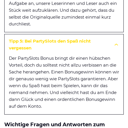
Aufgabe an, unsere Leserinnen und Leser auch ein
Stück weit aufzuklären. Und dazu gehört, dass du
selbst die Originalquelle zumindest einmal kurz
durchliest.
Tipp 5: Bei PartySlots den Spaß nicht
vergessen
Der PartySlots Bonus bringt dir einen hübschen
Vorteil, doch du solltest nicht allzu verbissen an die
Sache herangehen. Einen Bonusgewinn können wir
dir genauso wenig wie PartySlots garantieren. Aber
wenn du Spaß hast beim Spielen, kann dir das
niemand nehmen. Und vielleicht hast du am Ende
dann Glück und einen ordentlichen Bonusgewinn
auf dem Konto.
Wichtige Fragen und Antworten zum