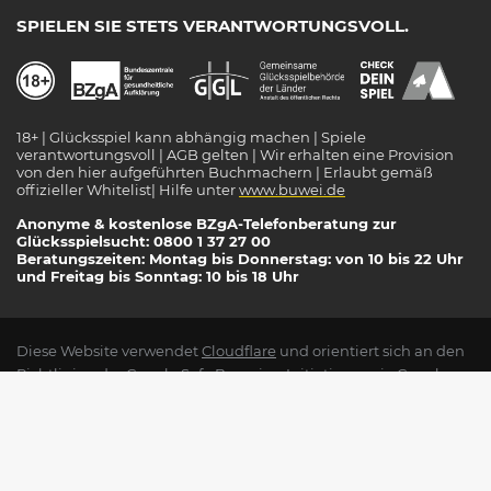
SPIELEN SIE STETS VERANTWORTUNGSVOLL.
18+ | Glücksspiel kann abhängig machen | Spiele
verantwortungsvoll | AGB gelten | Wir erhalten eine Provision
von den hier aufgeführten Buchmachern | Erlaubt gemäß
offizieller Whitelist| Hilfe unter
www.buwei.de
Anonyme & kostenlose BZgA-Telefonberatung zur
Glücksspielsucht: 0800 1 37 27 00
Unsere Top Alternative zu PinoCasino:
Beratungszeiten: Montag bis Donnerstag: von 10 bis 22 Uhr
und Freitag bis Sonntag: 10 bis 18 Uhr
Betano Casino
Erfahrungen
400% bis zu 80€
Diese Website verwendet
Cloudflare
und orientiert sich an den
AGB gelten, 18+
Richtlinien der
Google Safe Browsing
Initiative sowie Googles
Richtlinien zum Schutz der Privatsphäre
.