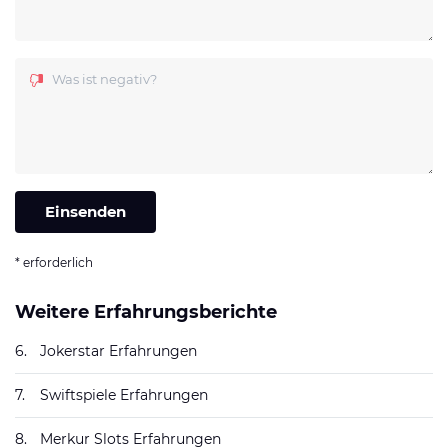
Was ist negativ?
* erforderlich
Weitere Erfahrungsberichte
6.
Jokerstar Erfahrungen
7.
Swiftspiele Erfahrungen
8.
Merkur Slots Erfahrungen