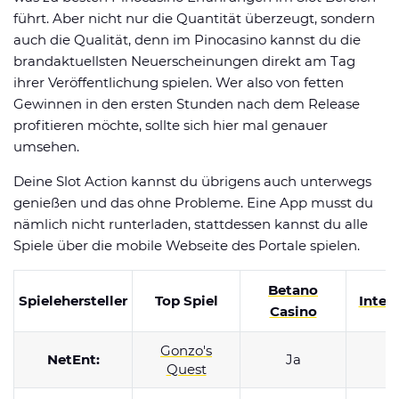
führt. Aber nicht nur die Quantität überzeugt, sondern
auch die Qualität, denn im Pinocasino kannst du die
brandaktuellsten Neuerscheinungen direkt am Tag
ihrer Veröffentlichung spielen. Wer also von fetten
Gewinnen in den ersten Stunden nach dem Release
profitieren möchte, sollte sich hier mal genauer
umsehen.
Deine Slot Action kannst du übrigens auch unterwegs
genießen und das ohne Probleme. Eine App musst du
nämlich nicht runterladen, stattdessen kannst du alle
Spiele über die mobile Webseite des Portale spielen.
Betano
Spielehersteller
Top Spiel
Inter
Casino
Gonzo's
NetEnt:
Ja
Quest