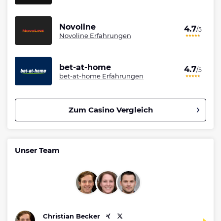
Novoline
4.7
/5
Novoline Erfahrungen
bet-at-home
4.7
/5
bet-at-home Erfahrungen
Zum Casino Vergleich
Betano Casino Bonus
4.9
/5
400% bis zu 80€
Unser Team
AGB gelten
Interwetten Bonus
4.8
/5
100% bis zu 100€
AGB gelten
Christian Becker
SlotMagie Bonus