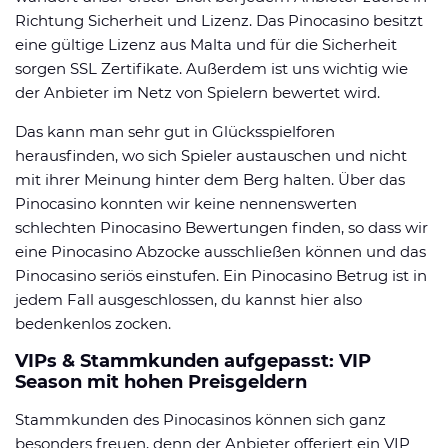
Richtung Sicherheit und Lizenz. Das Pinocasino besitzt
eine gültige Lizenz aus Malta und für die Sicherheit
sorgen SSL Zertifikate. Außerdem ist uns wichtig wie
der Anbieter im Netz von Spielern bewertet wird.
Das kann man sehr gut in Glücksspielforen
herausfinden, wo sich Spieler austauschen und nicht
mit ihrer Meinung hinter dem Berg halten. Über das
Pinocasino konnten wir keine nennenswerten
schlechten Pinocasino Bewertungen finden, so dass wir
eine Pinocasino Abzocke ausschließen können und das
Pinocasino seriös einstufen. Ein Pinocasino Betrug ist in
jedem Fall ausgeschlossen, du kannst hier also
bedenkenlos zocken.
VIPs & Stammkunden aufgepasst: VIP
Season mit hohen Preisgeldern
Stammkunden des Pinocasinos können sich ganz
besonders freuen, denn der Anbieter offeriert ein VIP