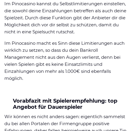
Im Pinocasino kannst du Selbstlimitierungen einstellen,
die sowohl deine Einzahlungen betreffen als auch deine
Spielzeit. Durch diese Funktion gibt der Anbieter dir die
Möglichkeit dich vor dir selbst zu schützen, damit du
nicht in eine Spielsucht rutschst.
Im Pinocasino macht es Sinn diese Limitierungen auch
wirklich zu setzen, so dass du dein Bankroll
Management nicht aus den Augen verlierst, denn bei
vielen Spielen gibt es keine Einsatzlimits und
Einzahlungen von mehr als 1.000€ sind ebenfalls
möglich.
Vorabfazit mit Spielerempfehlung: top
Angebot für Dauerspieler
Wir können es nicht anders sagen: eigentlich sammelst
du bei allen Portalen der Firmengruppe positive
Erfahrungen, daher fallen beispielweise auch unsere Tip