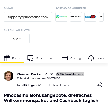
E-MAIL
SOFTWARE ANBIETER
+
support@pinocasino.com
ANZAHL AN SLOTS
6849
Bonus
Bedienbarkeit
Zahlung
Service
Eigenen Erfahrungsbericht schreiben
Christian Becker
Glücksspielexperte
Zuletzt aktualisiert am 30.07.2026
0
NUTZER BEWERTUNG
Loading ...
/5
Inhaltlich geprüft durch:
Tim Hubacher
5 Sterne
0%
Pinocasino Bonusangebote: dreifaches
Willkommenspaket und Cashback täglich
4 Sterne
0%