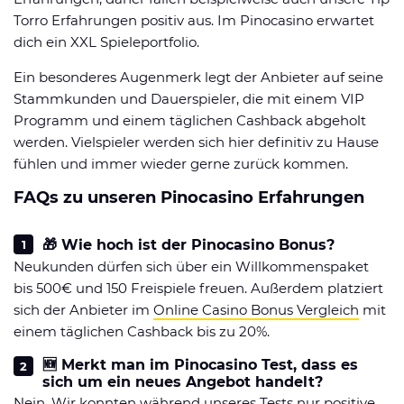
Torro Erfahrungen positiv aus. Im Pinocasino erwartet
dich ein XXL Spieleportfolio.
Ein besonderes Augenmerk legt der Anbieter auf seine
Stammkunden und Dauerspieler, die mit einem VIP
Programm und einem täglichen Cashback abgeholt
werden. Vielspieler werden sich hier definitiv zu Hause
fühlen und immer wieder gerne zurück kommen.
FAQs zu unseren Pinocasino Erfahrungen
🎁 Wie hoch ist der Pinocasino Bonus?
Neukunden dürfen sich über ein Willkommenspaket
bis 500€ und 150 Freispiele freuen. Außerdem platziert
sich der Anbieter im
Online Casino Bonus Vergleich
mit
einem täglichen Cashback bis zu 20%.
🆕 Merkt man im Pinocasino Test, dass es
sich um ein neues Angebot handelt?
Nein. Wir konnten während unseres Tests nur positive