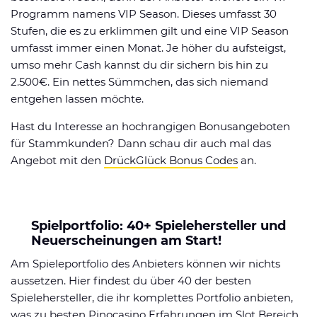
Programm namens VIP Season. Dieses umfasst 30
Stufen, die es zu erklimmen gilt und eine VIP Season
umfasst immer einen Monat. Je höher du aufsteigst,
umso mehr Cash kannst du dir sichern bis hin zu
2.500€. Ein nettes Sümmchen, das sich niemand
entgehen lassen möchte.
Hast du Interesse an hochrangigen Bonusangeboten
für Stammkunden? Dann schau dir auch mal das
Angebot mit den
DrückGlück Bonus Codes
an.
Spielportfolio: 40+ Spielehersteller und
Neuerscheinungen am Start!
Am Spieleportfolio des Anbieters können wir nichts
aussetzen. Hier findest du über 40 der besten
Spielehersteller, die ihr komplettes Portfolio anbieten,
was zu besten Pinocasino Erfahrungen im Slot Bereich