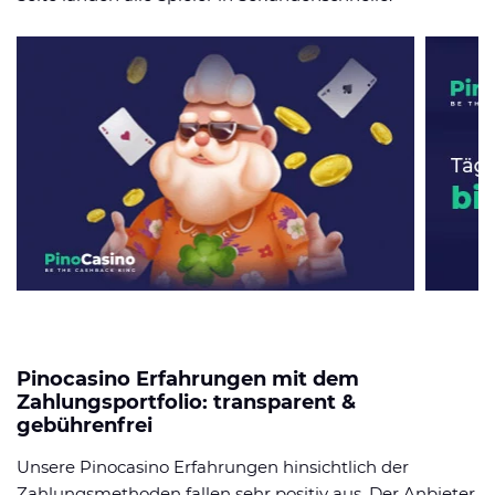
Pinocasino Erfahrungen mit dem
Zahlungsportfolio: transparent &
gebührenfrei
Unsere Pinocasino Erfahrungen hinsichtlich der
Zahlungsmethoden fallen sehr positiv aus. Der Anbieter