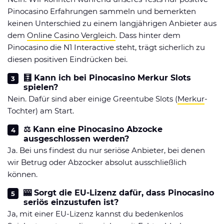
Pinocasino Erfahrungen sammeln und bemerkten
keinen Unterschied zu einem langjährigen Anbieter aus
dem
Online Casino Vergleich
. Dass hinter dem
Pinocasino die N1 Interactive steht, trägt sicherlich zu
diesen positiven Eindrücken bei.
🧮 Kann ich bei Pinocasino Merkur Slots
spielen?
Nein. Dafür sind aber einige Greentube Slots (
Merkur
-
Tochter) am Start.
⚖ Kann eine Pinocasino Abzocke
ausgeschlossen werden?
Ja. Bei uns findest du nur seriöse Anbieter, bei denen
wir Betrug oder Abzocker absolut ausschließlich
können.
🎰 Sorgt die EU-Lizenz dafür, dass Pinocasino
seriös einzustufen ist?
Ja, mit einer EU-Lizenz kannst du bedenkenlos