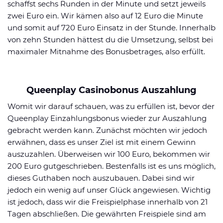
schaffst sechs Runden in der Minute und setzt jeweils
zwei Euro ein. Wir kämen also auf 12 Euro die Minute
und somit auf 720 Euro Einsatz in der Stunde. Innerhalb
von zehn Stunden hättest du die Umsetzung, selbst bei
maximaler Mitnahme des Bonusbetrages, also erfüllt.
Queenplay Casinobonus Auszahlung
Womit wir darauf schauen, was zu erfüllen ist, bevor der
Queenplay Einzahlungsbonus wieder zur Auszahlung
gebracht werden kann. Zunächst möchten wir jedoch
erwähnen, dass es unser Ziel ist mit einem Gewinn
auszuzahlen. Überweisen wir 100 Euro, bekommen wir
200 Euro gutgeschrieben. Bestenfalls ist es uns möglich,
dieses Guthaben noch auszubauen. Dabei sind wir
jedoch ein wenig auf unser Glück angewiesen. Wichtig
ist jedoch, dass wir die Freispielphase innerhalb von 21
Tagen abschließen. Die gewährten Freispiele sind am