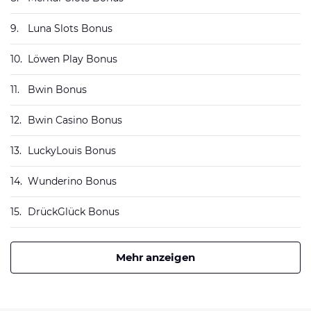
9.
Luna Slots Bonus
10.
Löwen Play Bonus
11.
Bwin Bonus
12.
Bwin Casino Bonus
13.
LuckyLouis Bonus
14.
Wunderino Bonus
15.
DrückGlück Bonus
Mehr anzeigen