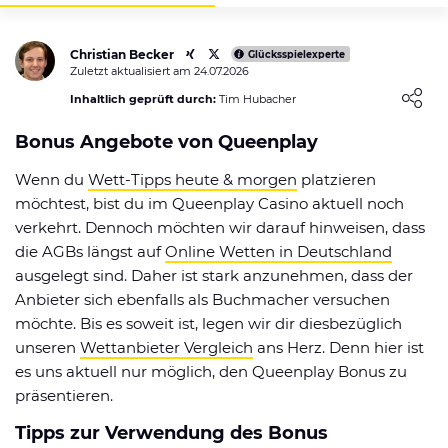
Eigenen Erfahrungsbericht schreiben
Christian Becker
Glücksspielexperte
Zuletzt aktualisiert am 24.07.2026
0
NUTZER BEWERTUNG
Loading ...
/5
Inhaltlich geprüft durch:
Tim Hubacher
5 Sterne
0%
Bonus Angebote von Queenplay
4 Sterne
0%
Wenn du
Wett-Tipps heute & morgen
platzieren
möchtest, bist du im Queenplay Casino aktuell noch
3 Sterne
0%
verkehrt. Dennoch möchten wir darauf hinweisen, dass
2 Sterne
0%
die AGBs längst auf
Online Wetten in Deutschland
ausgelegt sind. Daher ist stark anzunehmen, dass der
1 Stern
0%
Anbieter sich ebenfalls als Buchmacher versuchen
möchte. Bis es soweit ist, legen wir dir diesbezüglich
unseren
Wettanbieter Vergleich
ans Herz. Denn hier ist
es uns aktuell nur möglich, den Queenplay Bonus zu
präsentieren.
Tipps zur Verwendung des Bonus