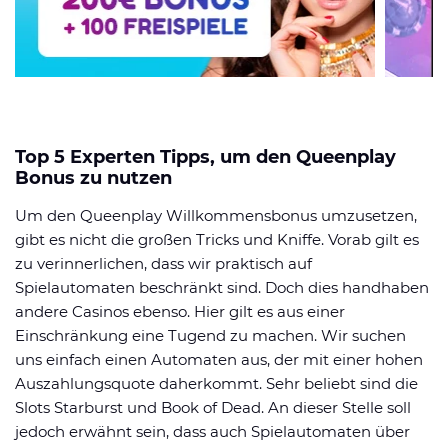
Top 5 Experten Tipps, um den Queenplay
Bonus zu nutzen
Um den Queenplay Willkommensbonus umzusetzen,
gibt es nicht die großen Tricks und Kniffe. Vorab gilt es
zu verinnerlichen, dass wir praktisch auf
Spielautomaten beschränkt sind. Doch dies handhaben
andere Casinos ebenso. Hier gilt es aus einer
Einschränkung eine Tugend zu machen. Wir suchen
uns einfach einen Automaten aus, der mit einer hohen
Auszahlungsquote daherkommt. Sehr beliebt sind die
Slots Starburst und Book of Dead. An dieser Stelle soll
jedoch erwähnt sein, dass auch Spielautomaten über