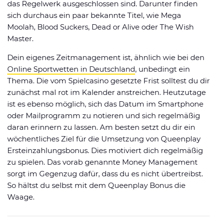
das Regelwerk ausgeschlossen sind. Darunter finden
sich durchaus ein paar bekannte Titel, wie Mega
Moolah, Blood Suckers, Dead or Alive oder The Wish
Master.
Dein eigenes Zeitmanagement ist, ähnlich wie bei den
Online Sportwetten in Deutschland
, unbedingt ein
Thema. Die vom Spielcasino gesetzte Frist solltest du dir
zunächst mal rot im Kalender anstreichen. Heutzutage
ist es ebenso möglich, sich das Datum im Smartphone
oder Mailprogramm zu notieren und sich regelmäßig
daran erinnern zu lassen. Am besten setzt du dir ein
wöchentliches Ziel für die Umsetzung von Queenplay
Ersteinzahlungsbonus. Dies motiviert dich regelmäßig
zu spielen. Das vorab genannte Money Management
sorgt im Gegenzug dafür, dass du es nicht übertreibst.
So hältst du selbst mit dem Queenplay Bonus die
Waage.