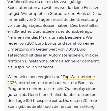
Vorfeld solltest du dir ein bis zwei gültige
Spielautomaten auswählen, wo du deine Einsätze
tätigst. Wir empfehlen Starburst und Book of Dead.
Innerhalb von 21 Tagen musst du die Umsetzung
vollständig abgeschlossen haben. Dies beinhaltet
ein 35-faches Durchspielen des Bonusbetrags.
Nehmen wir das Maximum als Beispielen. Wir
reden von 200 Euro Bonus und somit von einer
Umsetzung im Gegenwert von 7.000 Euro.
Tatsächlich ist dies an Automatenspielen, mit der
richtigen Einsatzhöhe, oftmals schneller gemacht,
als ursprünglich gedacht.
Wenn wir einen Vergleich auf
Top Wettanbieter
2026
anstreben, die durchaus weitere Boni ins
Programm nehmen, so macht Queenplay einen
guten Job. Denn hier erhältst du über die ersten
drei Tage 100 Freispiele extra. Die ersten 20 Free
Spins gibt es direkt nach der ersten Einzahlung