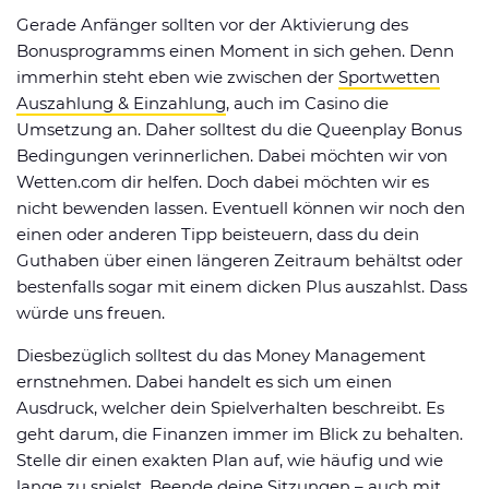
Gerade Anfänger sollten vor der Aktivierung des
Bonusprogramms einen Moment in sich gehen. Denn
immerhin steht eben wie zwischen der
Sportwetten
Auszahlung & Einzahlung
, auch im Casino die
Umsetzung an. Daher solltest du die Queenplay Bonus
Bedingungen verinnerlichen. Dabei möchten wir von
Wetten.com dir helfen. Doch dabei möchten wir es
nicht bewenden lassen. Eventuell können wir noch den
einen oder anderen Tipp beisteuern, dass du dein
Guthaben über einen längeren Zeitraum behältst oder
bestenfalls sogar mit einem dicken Plus auszahlst. Dass
würde uns freuen.
Diesbezüglich solltest du das Money Management
ernstnehmen. Dabei handelt es sich um einen
Ausdruck, welcher dein Spielverhalten beschreibt. Es
geht darum, die Finanzen immer im Blick zu behalten.
Stelle dir einen exakten Plan auf, wie häufig und wie
lange zu spielst. Beende deine Sitzungen – auch mit