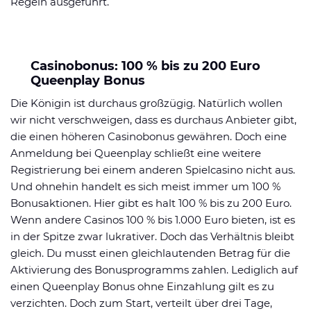
Regeln ausgeführt.
Casinobonus: 100 % bis zu 200 Euro
Queenplay Bonus
Die Königin ist durchaus großzügig. Natürlich wollen
wir nicht verschweigen, dass es durchaus Anbieter gibt,
die einen höheren Casinobonus gewähren. Doch eine
Anmeldung bei Queenplay schließt eine weitere
Registrierung bei einem anderen Spielcasino nicht aus.
Und ohnehin handelt es sich meist immer um 100 %
Bonusaktionen. Hier gibt es halt 100 % bis zu 200 Euro.
Wenn andere Casinos 100 % bis 1.000 Euro bieten, ist es
in der Spitze zwar lukrativer. Doch das Verhältnis bleibt
gleich. Du musst einen gleichlautenden Betrag für die
Aktivierung des Bonusprogramms zahlen. Lediglich auf
einen Queenplay Bonus ohne Einzahlung gilt es zu
verzichten. Doch zum Start, verteilt über drei Tage,