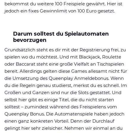
bekommst du weitere 100 Freispiele gewährt. Hier ist
jedoch ein fixes Gewinnlimit von 100 Euro gesetzt.
Darum solltest du Spielautomaten
bevorzugen
Grundsätzlich steht es dir mit der Registrierung frei, zu
spielen wo du möchtest. Und mit Blackjack, Roulette
oder Baccarat steht eine große Vielfalt an Tischspielen
bereit. Allerdings gelten diese Games allesamt nicht für
die Umsetzung des Queenplay Anmeldebonus. Wenn
du die Regeln genau studierst, merkst du es schnell. Im
Großen und Ganzen sind nur die Slots gestattet. Und
selbst hier gibt es einige Titel, die du nicht starten
solltest – zumindest während des Freispielens vom
Queenplay Bonus. Die Automatenspiele haben jedoch
einen ganz konkreten Vorteil. Denn der Durchlauf
gelingt hier sehr zielsicher. Nehmen wir einmal an du