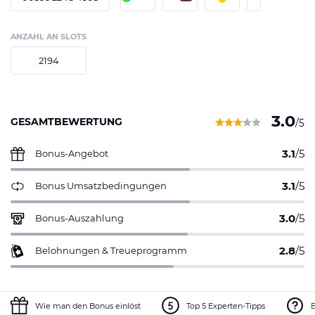
ANZAHL AN SLOTS
2194
3.0
GESAMTBEWERTUNG
/5
3.1
/5
Bonus-Angebot
3.1
/5
Bonus Umsatzbedingungen
3.0
/5
Bonus-Auszahlung
2.8
/5
Belohnungen & Treueprogramm
Wie man den Bonus einlöst
Top 5 Experten-Tipps