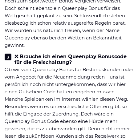
noch zum
Sportwetten Bonus Vergleich
verweisen.
Doch scheint ebenso ein Queenplay Bonus für das
Wettgeschäft geplant zu sein. Schlussendlich stehen
diesbezüglich schon relativ ausgereifte Regeln parat.
Wir würden uns natürlich freuen, wenn der Name
Queenplay ebenso bei den Wetten an Bekanntheit
gewinnt.
❌ Brauche ich einen Queenplay Bonuscode
für die Freischaltung?
Ob wir vom Queenplay Bonus für Bestandskunden oder
vom Angebot für die Neuanmeldung reden – uns ist
persönlich noch nicht untergekommen, dass wir hier
einen Gutschein Code hätten eingeben müssen.
Manche Spielbanken im Internet wählen diesen Weg.
Besonders wenn es unterschiedliche Offerten gibt, so
hilft die Eingabe der Zuordnung. Doch wäre ein
Queenplay Bonus Code ebenso eine Hürde mehr
gewesen, die es zu überwinden gilt. Denn nicht immer
lesen die zukünftigen Kunden sich das Regelwerk so