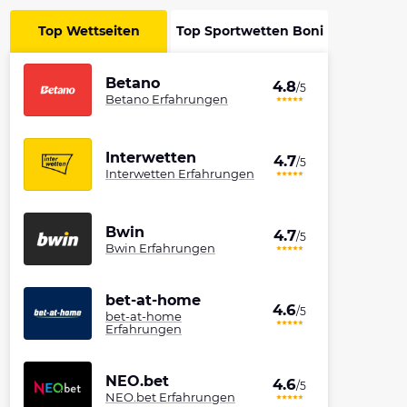
Top Wettseiten
Top Sportwetten Boni
Betano
4.8
/5
Betano Erfahrungen
Interwetten
4.7
/5
Interwetten Erfahrungen
Bwin
4.7
/5
Bwin Erfahrungen
bet-at-home
4.6
/5
bet-at-home
Erfahrungen
NEO.bet
4.6
/5
NEO.bet Erfahrungen