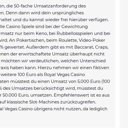
n, die 50-fache Umsatzanforderung des
en. Denn dann wird dein ursprüngliches
altet und du kannst wieder frei hierüber verfügen.
alle Casino Spiele sind bei der Gewichtung
 Umsatz nur beim Keno, bei Rubbellosspielen und bei
ird. An Pokertischen, beim Roulette, Video-Poker
% gewertet. Außerdem gibt es mit Baccarat, Craps,
denen der erwirtschaftete Umsatz überhaupt nicht
el möchten wir verdeutlichen, welchen Unterschied
Praxis haben kann. Hierzu nehmen wir einen fiktiven
 weitere 100 Euro als Royal Vegas Casino
ten müsstest du einen Umsatz von 5.000 Euro (100
% des Umsatzes berücksichtigt wird, müsstest du
r 50.000 Euro, umsetzen. Empfehlenswert ist es aus
f klassische Slot-Machines zurückzugreifen.
l Vegas Casino übrigens nicht nutzen, da lediglich