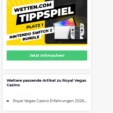
Jetzt mitmachen!
Weitere passende Artikel zu Royal Vegas
Casino
Royal Vegas Casino Erfahrungen 2026: Ist Royal Vegas Casino seriös?