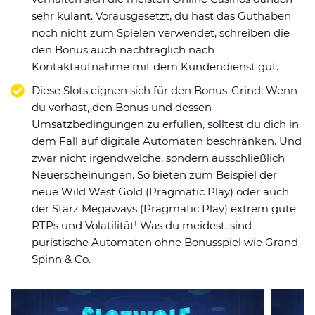
sehr kulant. Vorausgesetzt, du hast das Guthaben
noch nicht zum Spielen verwendet, schreiben die
den Bonus auch nachträglich nach
Kontaktaufnahme mit dem Kundendienst gut.
Diese Slots eignen sich für den Bonus-Grind: Wenn
du vorhast, den Bonus und dessen
Umsatzbedingungen zu erfüllen, solltest du dich in
dem Fall auf digitale Automaten beschränken. Und
zwar nicht irgendwelche, sondern ausschließlich
Neuerscheinungen. So bieten zum Beispiel der
neue Wild West Gold (Pragmatic Play) oder auch
der Starz Megaways (Pragmatic Play) extrem gute
RTPs und Volatilität! Was du meidest, sind
puristische Automaten ohne Bonusspiel wie Grand
Spinn & Co.