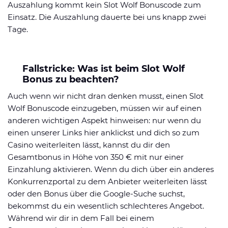
Auszahlung kommt kein Slot Wolf Bonuscode zum
Einsatz. Die Auszahlung dauerte bei uns knapp zwei
Tage.
Fallstricke: Was ist beim Slot Wolf
Bonus zu beachten?
Auch wenn wir nicht dran denken musst, einen Slot
Wolf Bonuscode einzugeben, müssen wir auf einen
anderen wichtigen Aspekt hinweisen: nur wenn du
einen unserer Links hier anklickst und dich so zum
Casino weiterleiten lässt, kannst du dir den
Gesamtbonus in Höhe von 350 € mit nur einer
Einzahlung aktivieren. Wenn du dich über ein anderes
Konkurrenzportal zu dem Anbieter weiterleiten lässt
oder den Bonus über die Google-Suche suchst,
bekommst du ein wesentlich schlechteres Angebot.
Während wir dir in dem Fall bei einem