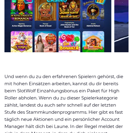
Und wenn du zu den erfahrenen Spielern gehörst, die
mit hohen Einsätzen arbeiten, kannst du dir bereits
beim SlotWolf Einzahlungsbonus ein Paket für High
Roller abholen. Wenn du zu dieser Spielerkategorie
zählst, landest du auch sehr schnell auf der letzten
Stufe des Stammkundenprogramms. Hier gibt es fast
täglich neue Aktionen und ein persönlicher Account
Manager hält dich bei Laune. In der Regel meldet der