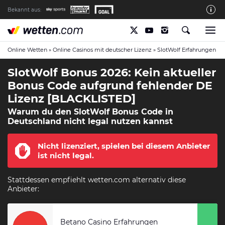
Bekannt aus:
Die wetten.com Redaktion
So bewerten wir die Anbieter
Online Wetten
»
Online Casinos mit deutscher Lizenz
»
SlotWolf Erfahrungen
»
S
wetten.com auf Facebook
SlotWolf Bonus 2026: Kein aktueller
Bonus Code aufgrund fehlender DE
wetten.com auf YouTube
Lizenz [BLACKLISTED]
Spielsucht Hilfe & Prävention
Warum du den SlotWolf Bonus Code in
Deutschland nicht legal nutzen kannst
Über Uns
Kontakt
Nicht lizenziert, spielen bei diesem Anbieter
ist nicht legal.
Schreiber gesucht
Verantwortungsvolles Spielen
Stattdessen empfiehlt wetten.com alternativ diese
Anbieter:
Glücksspiel-Regulierung in Deutschland
Haftungsausschluss
Betano Casino Erfahrungen