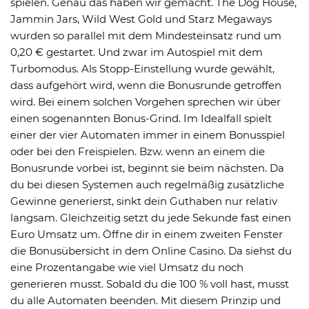
spielen. Genau das haben wir gemacht. The Dog House,
Jammin Jars, Wild West Gold und Starz Megaways
wurden so parallel mit dem Mindesteinsatz rund um
0,20 € gestartet. Und zwar im Autospiel mit dem
Turbomodus. Als Stopp-Einstellung wurde gewählt,
dass aufgehört wird, wenn die Bonusrunde getroffen
wird. Bei einem solchen Vorgehen sprechen wir über
einen sogenannten Bonus-Grind. Im Idealfall spielt
einer der vier Automaten immer in einem Bonusspiel
oder bei den Freispielen. Bzw. wenn an einem die
Bonusrunde vorbei ist, beginnt sie beim nächsten. Da
du bei diesen Systemen auch regelmäßig zusätzliche
Gewinne generierst, sinkt dein Guthaben nur relativ
langsam. Gleichzeitig setzt du jede Sekunde fast einen
Euro Umsatz um. Öffne dir in einem zweiten Fenster
die Bonusübersicht in dem Online Casino. Da siehst du
eine Prozentangabe wie viel Umsatz du noch
generieren musst. Sobald du die 100 % voll hast, musst
du alle Automaten beenden. Mit diesem Prinzip und