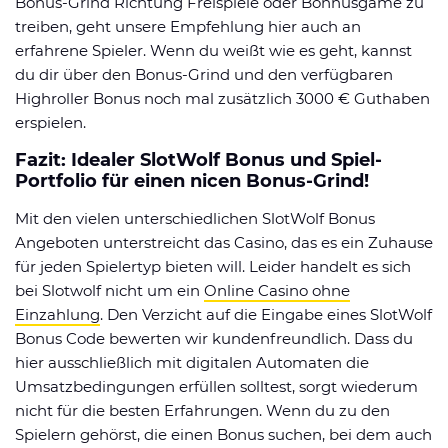
Bonus-Grind Richtung Freispiele oder Bonnusgame zu
treiben, geht unsere Empfehlung hier auch an
erfahrene Spieler. Wenn du weißt wie es geht, kannst
du dir über den Bonus-Grind und den verfügbaren
Highroller Bonus noch mal zusätzlich 3000 € Guthaben
erspielen.
Fazit: Idealer SlotWolf Bonus und Spiel-
Portfolio für einen nicen Bonus-Grind!
Mit den vielen unterschiedlichen SlotWolf Bonus
Angeboten unterstreicht das Casino, das es ein Zuhause
für jeden Spielertyp bieten will. Leider handelt es sich
bei Slotwolf nicht um ein
Online Casino ohne
Einzahlung
. Den Verzicht auf die Eingabe eines SlotWolf
Bonus Code bewerten wir kundenfreundlich. Dass du
hier ausschließlich mit digitalen Automaten die
Umsatzbedingungen erfüllen solltest, sorgt wiederum
nicht für die besten Erfahrungen. Wenn du zu den
Spielern gehörst, die einen Bonus suchen, bei dem auch