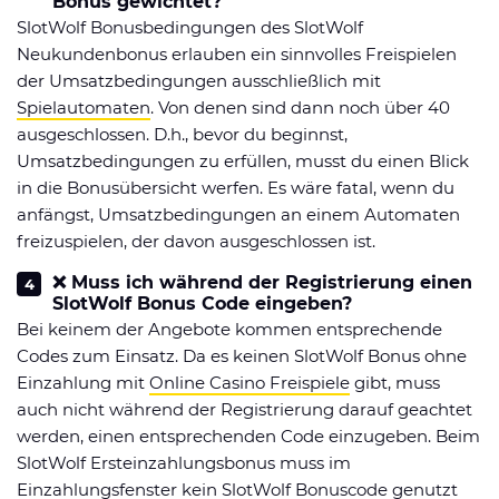
Bonus gewichtet?
SlotWolf Bonusbedingungen des SlotWolf
Neukundenbonus erlauben ein sinnvolles Freispielen
der Umsatzbedingungen ausschließlich mit
Spielautomaten
. Von denen sind dann noch über 40
ausgeschlossen. D.h., bevor du beginnst,
Umsatzbedingungen zu erfüllen, musst du einen Blick
in die Bonusübersicht werfen. Es wäre fatal, wenn du
anfängst, Umsatzbedingungen an einem Automaten
freizuspielen, der davon ausgeschlossen ist.
❌ Muss ich während der Registrierung einen
SlotWolf Bonus Code eingeben?
Bei keinem der Angebote kommen entsprechende
Codes zum Einsatz. Da es keinen SlotWolf Bonus ohne
Einzahlung mit
Online Casino Freispiele
gibt, muss
auch nicht während der Registrierung darauf geachtet
werden, einen entsprechenden Code einzugeben. Beim
SlotWolf Ersteinzahlungsbonus muss im
Einzahlungsfenster kein SlotWolf Bonuscode genutzt