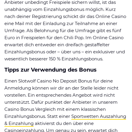
Anbieter unbedingt Freispiele sichern willst, ist das
1 Stern
0%
unabhängig vom Einzahlungsbonus möglich. Kurz
nach deiner Registrierung schickt dir das Online Casino
eine Mail mit der Einladung zur Teilnahme an einer
Umfrage. Als Belohnung für die Umfrage gibt es fünf
Euro in Freispielen für den Chili Pop. Im Online Casino
erwartet dich entweder ein dreifach gestaffelter
Einzahlungsbonus oder – über uns – ein exklusiver und
wesentlich besserer 150 % Einzahlungsbonus.
Tipps zur Verwendung des Bonus
Einen Slotwolf Casino No Deposit Bonus für deine
Anmeldung können wir dir an der Stelle leider nicht
vorstellen. Ein entsprechendes Angebot wird nicht
unterstützt. Dafür punktet der Anbieter in unserem
Casino Bonus Vergleich mit einem klassischen
Einzahlungsbonus. Statt einer
Sportwetten Auszahlung
& Einzahlung
aktivierst du den über eine
Casinoeinzahlung. Um genau zu sein, erwartet dich