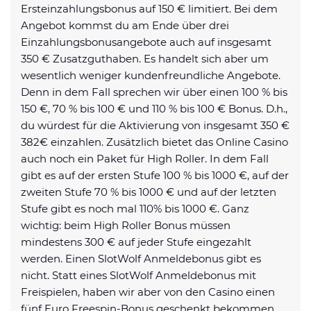
Ersteinzahlungsbonus auf 150 € limitiert. Bei dem
Angebot kommst du am Ende über drei
Einzahlungsbonusangebote auch auf insgesamt
350 € Zusatzguthaben. Es handelt sich aber um
wesentlich weniger kundenfreundliche Angebote.
Denn in dem Fall sprechen wir über einen 100 % bis
150 €, 70 % bis 100 € und 110 % bis 100 € Bonus. D.h.,
du würdest für die Aktivierung von insgesamt 350 €
382€ einzahlen. Zusätzlich bietet das Online Casino
auch noch ein Paket für High Roller. In dem Fall
gibt es auf der ersten Stufe 100 % bis 1000 €, auf der
zweiten Stufe 70 % bis 1000 € und auf der letzten
Stufe gibt es noch mal 110% bis 1000 €. Ganz
wichtig: beim High Roller Bonus müssen
mindestens 300 € auf jeder Stufe eingezahlt
werden. Einen SlotWolf Anmeldebonus gibt es
nicht. Statt eines SlotWolf Anmeldebonus mit
Freispielen, haben wir aber von den Casino einen
fünf Euro Freespin-Bonus geschenkt bekommen