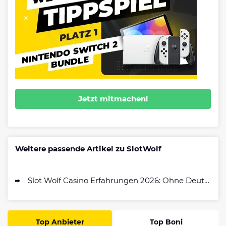
Jetzt mitmachen!
Weitere passende Artikel zu SlotWolf
Slot Wolf Casino Erfahrungen 2026: Ohne Deutsche Lizenz nicht seriös und legal [BLACKLISTED]
Top Anbieter
Top Boni