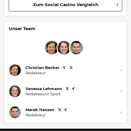
Zum Social Casino Vergleich
Jackpot.de Bonus
Täglich Hunderttausende Chips
Unser Team
4.8
/5
gratis
AGB gelten
Löwen Play Fun Bonus
4.8
/5
5.000 gratis LP-Münzen
AGB gelten
Christian Becker
Redakteur
Huuuge Casino Bonus
4.7
/5
5 Mio. Chips gratis
AGB gelten
Vanessa Lehmann
Redakteurin Sport
Merkur24 Bonus
Unsere Top Alternative zu SlotWolf:
Daily Bonus Wheel win up to
4.7
/5
Betano Casino Bonus
Marek Hansen
750,000 Coins
Redakteur
AGB gelten
400% bis zu 80€
AGB gelten, 18+
GameTwist Bonus