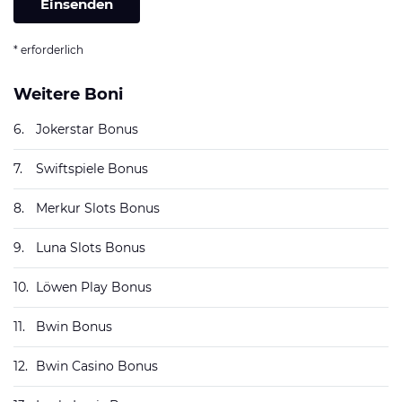
* erforderlich
Weitere Boni
6.
Jokerstar Bonus
7.
Swiftspiele Bonus
8.
Merkur Slots Bonus
9.
Luna Slots Bonus
10.
Löwen Play Bonus
11.
Bwin Bonus
12.
Bwin Casino Bonus