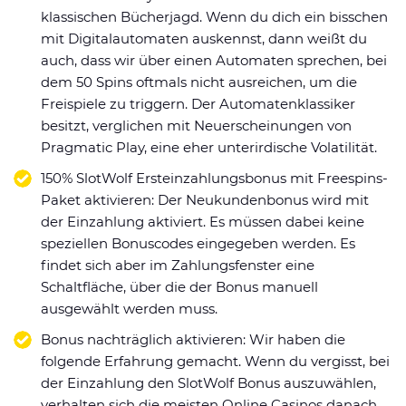
klassischen Bücherjagd. Wenn du dich ein bisschen
mit Digitalautomaten auskennst, dann weißt du
auch, dass wir über einen Automaten sprechen, bei
dem 50 Spins oftmals nicht ausreichen, um die
Freispiele zu triggern. Der Automatenklassiker
besitzt, verglichen mit Neuerscheinungen von
Pragmatic Play, eine eher unterirdische Volatilität.
150% SlotWolf Ersteinzahlungsbonus mit Freespins-
Paket aktivieren: Der Neukundenbonus wird mit
der Einzahlung aktiviert. Es müssen dabei keine
speziellen Bonuscodes eingegeben werden. Es
findet sich aber im Zahlungsfenster eine
Schaltfläche, über die der Bonus manuell
ausgewählt werden muss.
Bonus nachträglich aktivieren: Wir haben die
folgende Erfahrung gemacht. Wenn du vergisst, bei
der Einzahlung den SlotWolf Bonus auszuwählen,
verhalten sich die meisten Online Casinos danach