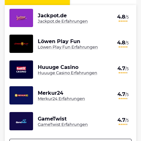
Jackpot.de
4.8
/5
Jackpot.de Erfahrungen
Löwen Play Fun
4.8
/5
Löwen Play Fun Erfahrungen
Huuuge Casino
4.7
/5
Huuuge Casino Erfahrungen
Merkur24
4.7
/5
Merkur24 Erfahrungen
GameTwist
4.7
/5
GameTwist Erfahrungen