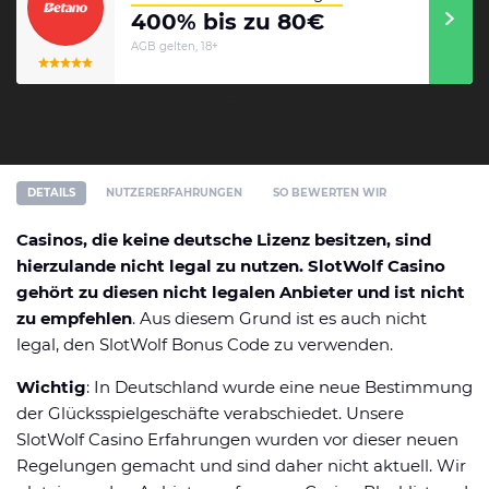
Datenschutzerklärung
Shop
News
Deals
400% bis zu 80€
AGB gelten, 18+
Affiliate Disclaimer
Forum
DETAILS
NUTZERERFAHRUNGEN
SO BEWERTEN WIR
Casinos, die keine deutsche Lizenz besitzen, sind
hierzulande nicht legal zu nutzen. SlotWolf Casino
gehört zu diesen nicht legalen Anbieter und ist nicht
zu empfehlen
. Aus diesem Grund ist es auch nicht
legal, den SlotWolf Bonus Code zu verwenden.
Wichtig
: In Deutschland wurde eine neue Bestimmung
der Glücksspielgeschäfte verabschiedet. Unsere
SlotWolf Casino Erfahrungen wurden vor dieser neuen
Regelungen gemacht und sind daher nicht aktuell. Wir