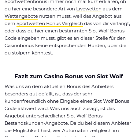
Sportwettenbonus immer noch mal kurz erklären, ob
du hier eine besondere Art von
Livewetten
aus dem
Wettangebote
nutzen musst, weil das Angebot aus
dem
Sportwetten Bonus Vergleich
das von dir verlangt,
oder dass du hier einen bestimmten Slot Wolf Bonus
Code eingeben musst, gibt es an dieser Stelle für den
Casinobonus keine entsprechenden Hürden, über die
du stolpern könntest.
Fazit zum Casino Bonus von Slot Wolf
Was uns an dem aktuellen Bonus des Anbieters
besonders gut gefällt, ist, dass der sehr
kundenfreundlich ohne Eingabe eines Slot Wolf Bonus
Code aktiviert wird. Was uns auch zusagt, ist das
Angebot unterschiedlicher Slot Wolf Bonus
Bestandskunden-Angebote. Da du bei diesem Anbieter
die Möglichkeit hast, vier Automaten zeitgleich im