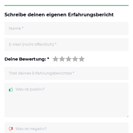
Schreibe deinen eigenen Erfahrungsbericht
Name
*
E-Mail (nicht öffentlich)
*
Deine Bewertung:
*
Titel deines Erfahrungsberichtes
*
Was ist positiv?
Was ist negativ?