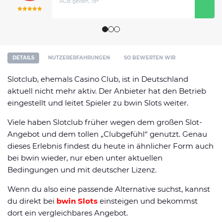
AGB gelten, 18+
Datenschutzerklärung
Shop
News
Deals
Affiliate Disclaimer
Forum
DETAILS
NUTZERERFAHRUNGEN
SO BEWERTEN WIR
Slotclub, ehemals Casino Club, ist in Deutschland
aktuell nicht mehr aktiv. Der Anbieter hat den Betrieb
eingestellt und leitet Spieler zu bwin Slots weiter.
Viele haben Slotclub früher wegen dem großen Slot-
Angebot und dem tollen „Clubgefühl“ genutzt. Genau
dieses Erlebnis findest du heute in ähnlicher Form auch
bei bwin wieder, nur eben unter aktuellen
Bedingungen und mit deutscher Lizenz.
Wenn du also eine passende Alternative suchst, kannst
du direkt bei
bwin Slots
einsteigen und bekommst
dort ein vergleichbares Angebot.