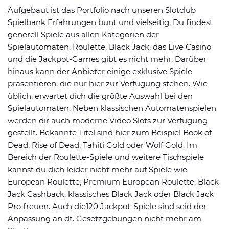
Aufgebaut ist das Portfolio nach unseren Slotclub
Spielbank Erfahrungen bunt und vielseitig. Du findest
generell Spiele aus allen Kategorien der
Spielautomaten. Roulette, Black Jack, das Live Casino
und die Jackpot-Games gibt es nicht mehr. Darüber
hinaus kann der Anbieter einige exklusive Spiele
präsentieren, die nur hier zur Verfügung stehen. Wie
üblich, erwartet dich die größte Auswahl bei den
Spielautomaten. Neben klassischen Automatenspielen
werden dir auch moderne Video Slots zur Verfügung
gestellt. Bekannte Titel sind hier zum Beispiel Book of
Dead, Rise of Dead, Tahiti Gold oder Wolf Gold. Im
Bereich der Roulette-Spiele und weitere Tischspiele
kannst du dich leider nicht mehr auf Spiele wie
European Roulette, Premium European Roulette, Black
Jack Cashback, klassisches Black Jack oder Black Jack
Pro freuen. Auch die120 Jackpot-Spiele sind seid der
Anpassung an dt. Gesetzgebungen nicht mehr am