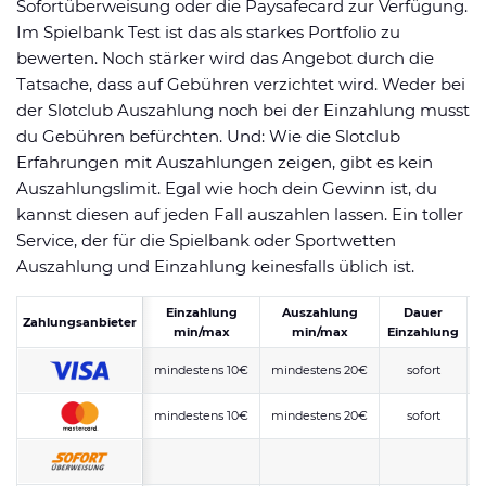
Sofortüberweisung oder die Paysafecard zur Verfügung.
Im Spielbank Test ist das als starkes Portfolio zu
bewerten. Noch stärker wird das Angebot durch die
Tatsache, dass auf Gebühren verzichtet wird. Weder bei
der Slotclub Auszahlung noch bei der Einzahlung musst
du Gebühren befürchten. Und: Wie die Slotclub
Erfahrungen mit Auszahlungen zeigen, gibt es kein
Auszahlungslimit. Egal wie hoch dein Gewinn ist, du
kannst diesen auf jeden Fall auszahlen lassen. Ein toller
Service, der für die Spielbank oder Sportwetten
Auszahlung und Einzahlung keinesfalls üblich ist.
Einzahlung
Auszahlung
Dauer
Zahlungsanbieter
min/max
min/max
Einzahlung
A
mindestens 10€
mindestens 20€
sofort
mindestens 10€
mindestens 20€
sofort