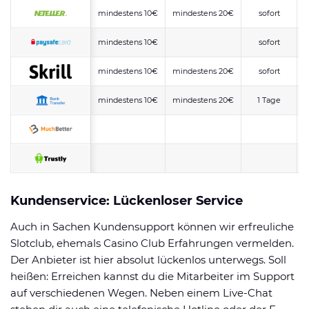
mindestens 10€
mindestens 20€
sofort
mindestens 10€
sofort
mindestens 10€
mindestens 20€
sofort
mindestens 10€
mindestens 20€
1 Tage
Kundenservice: Lückenloser Service
Auch in Sachen Kundensupport können wir erfreuliche
Slotclub, ehemals Casino Club Erfahrungen vermelden.
Der Anbieter ist hier absolut lückenlos unterwegs. Soll
heißen: Erreichen kannst du die Mitarbeiter im Support
auf verschiedenen Wegen. Neben einem Live-Chat