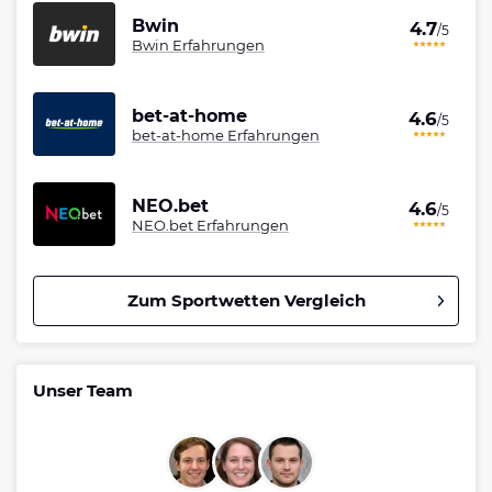
Bwin
4.7
/5
Bwin Erfahrungen
bet-at-home
4.6
/5
bet-at-home Erfahrungen
NEO.bet
4.6
/5
NEO.bet Erfahrungen
Zum Sportwetten Vergleich
Betano Bonus
Unsere Top Alternative zu SlotClub:
4.8
/5
100% bis zu 80€
Unser Team
Betano Casino
AGB gelten
Erfahrungen
400% bis zu 80€
Interwetten Bonus
4.7
AGB gelten, 18+
/5
100% bis 100€ Neukundenbonus