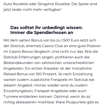
Auto Roulette oder Slingshot Roulette. Die Spiele sind
jetzt leider nicht mehr verfügbar!
Das solltet ihr unbedingt wissen:
Immer die Spendierhosen an
Mit dem satten Bonus von bis zu 1.500 Euro setzt sich
der Slotclub, ehemals Casino Club an eine gute Position
im Casino Bonus Vergleich. Und nicht nur das. Wie die
Slotclub Erfahrungen zeigen, profitieren auch die
Bestandskunden von zahlreichen unterschiedlichen
Angeboten. Ein echter Klassiker ist der monatliche
Reload Bonus von 100 Prozent. Je nach Einzahlung
warten zudem zusätzliche Freispiele im Slotclub bei
diesem Angebot. Immer wieder wirst du zudem
Einzahlungsboni, Freispiel-Angebote oder auch
Turniere entdecken können. Optimal, wenn du so
richtig abkassieren möchtest. Klare Pluspunkte gibt es