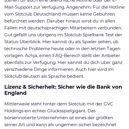
stehen dir auch eine telefonische Hotline oder der E-
Mail-Support zur Verfügung. Angenehm: Für die Hotline
vom Slotclub Deutschland müssen keine Gebühren
befürchtet werden. Darüber hinaus wirst du in allen
Fällen mit deutschsprachigen Mitarbeitern verbunden.
Gut gefällt uns übrigens im Slotclub Spielbank Test der
Status-Überblick. Hier kannst du als Spieler sehen, ob
technische Probleme heute oder in den letzten Tagen
vorlagen. Achja, einen FAQ-Bereich stellt der Anbieter
ebenfalls zur Verfügung. Hier kannst du dich über ganz
verschiedene Dinge informieren. Auch hier wird im
Slotclub deutsch als Sprache bedient.
Lizenz & Sicherheit: Sicher wie die Bank von
England
Mittlerweile steht hinter dem Slotclub mit der GVC
Holdings ein echter Glücksspielgigant. Das
börsennotierte Unternehmen ist eines der größten
seiner Art und kann als ungemein sicher bezeichnet