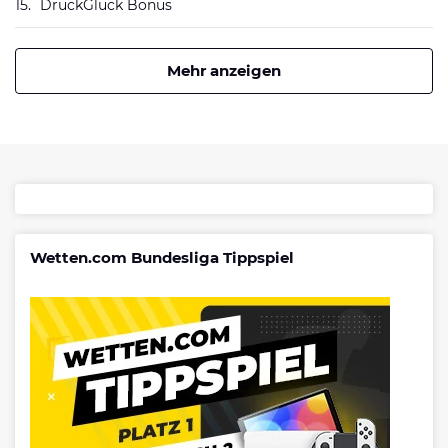
15.
DrückGlück Bonus
Mehr anzeigen
Wetten.com Bundesliga Tippspiel