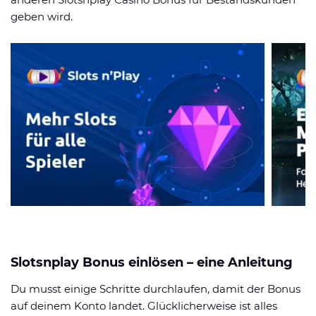
geben wird.
Slotsnplay Bonus einlösen – eine Anleitung
Du musst einige Schritte durchlaufen, damit der Bonus
auf deinem Konto landet. Glücklicherweise ist alles