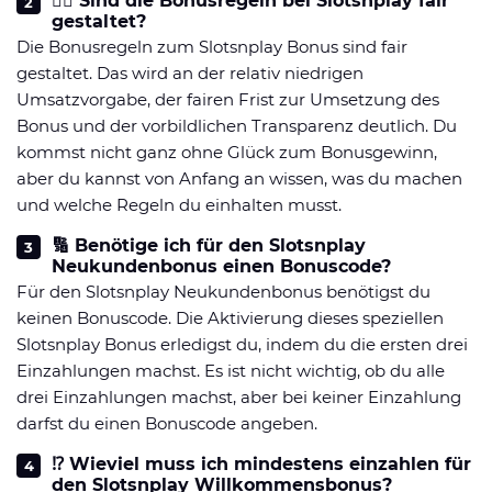
👌🏻 Sind die Bonusregeln bei Slotsnplay fair
gestaltet?
Die Bonusregeln zum Slotsnplay Bonus sind fair
gestaltet. Das wird an der relativ niedrigen
Umsatzvorgabe, der fairen Frist zur Umsetzung des
Bonus und der vorbildlichen Transparenz deutlich. Du
kommst nicht ganz ohne Glück zum Bonusgewinn,
aber du kannst von Anfang an wissen, was du machen
und welche Regeln du einhalten musst.
🔢 Benötige ich für den Slotsnplay
Neukundenbonus einen Bonuscode?
Für den Slotsnplay Neukundenbonus benötigst du
keinen Bonuscode. Die Aktivierung dieses speziellen
Slotsnplay Bonus erledigst du, indem du die ersten drei
Einzahlungen machst. Es ist nicht wichtig, ob du alle
drei Einzahlungen machst, aber bei keiner Einzahlung
darfst du einen Bonuscode angeben.
⁉️ Wieviel muss ich mindestens einzahlen für
den Slotsnplay Willkommensbonus?