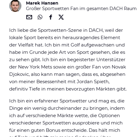
Marek Hansen
Großer Sportwetten Fan im gesamten DACH Raum
Übe
Übe
Übe
Übe
Ich liebe die Sportwetten-Szene in DACH, weil der
r E-
r
r
r
Mail
Wh
Fac
Twit
lokale Sport bereits ein herausragendes Element
teile
atsa
ebo
ter
der Vielfalt hat. Ich bin mit Golf aufgewachsen und
n
pp
ok
teile
habe im Grunde jede Art von Sport gesehen, die es
teile
teile
n
n
n
zu sehen gibt. Ich bin ein begeisterter Unterstützer
der New York Mets sowie ein großer Fan von Novak
Djokovic, also kann man sagen, dass es, abgesehen
von meiner Besessenheit mit Jordan Spieth,
definitiv Tiefe in meinen bevorzugten Märkten gibt.
Ich bin ein erfahrener Sportwetter und mag es, die
Dinge ein wenig durcheinander zu bringen, indem
ich auf verschiedene Märkte wette, die Optionen
verschiedener Sportwetten ausprobiere und mich
für einen guten Bonus entscheide. Das hält mich