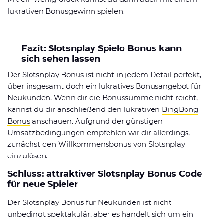
lukrativen Bonusgewinn spielen.
Fazit: Slotsnplay Spielo Bonus kann
sich sehen lassen
Der Slotsnplay Bonus ist nicht in jedem Detail perfekt,
über insgesamt doch ein lukratives Bonusangebot für
Neukunden. Wenn dir die Bonussumme nicht reicht,
kannst du dir anschließend den lukrativen
BingBong
Bonus
anschauen. Aufgrund der günstigen
Umsatzbedingungen empfehlen wir dir allerdings,
zunächst den Willkommensbonus von Slotsnplay
einzulösen.
Schluss: attraktiver Slotsnplay Bonus Code
für neue Spieler
Der Slotsnplay Bonus für Neukunden ist nicht
unbedingt spektakulär, aber es handelt sich um ein