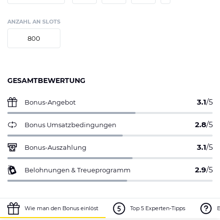
ANZAHL AN SLOTS
800
GESAMTBEWERTUNG
3.1
/5
Bonus-Angebot
2.8
/5
Bonus Umsatzbedingungen
3.1
/5
Bonus-Auszahlung
2.9
/5
Belohnungen & Treueprogramm
Wie man den Bonus einlöst
Top 5 Experten-Tipps