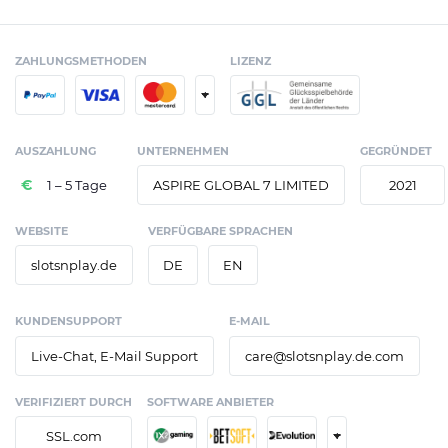
ZAHLUNGSMETHODEN
LIZENZ
+
AUSZAHLUNG
UNTERNEHMEN
GEGRÜNDET
1 – 5 Tage
ASPIRE GLOBAL 7 LIMITED
2021
WEBSITE
VERFÜGBARE SPRACHEN
slotsnplay.de
DE
EN
KUNDENSUPPORT
E-MAIL
Live-Chat, E-Mail Support
care@slotsnplay.de.com
VERIFIZIERT DURCH
SOFTWARE ANBIETER
+
SSL.com