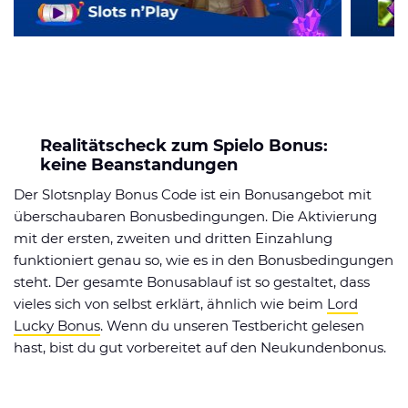
Realitätscheck zum Spielo Bonus:
keine Beanstandungen
Der Slotsnplay Bonus Code ist ein Bonusangebot mit
überschaubaren Bonusbedingungen. Die Aktivierung
mit der ersten, zweiten und dritten Einzahlung
funktioniert genau so, wie es in den Bonusbedingungen
steht. Der gesamte Bonusablauf ist so gestaltet, dass
vieles sich von selbst erklärt, ähnlich wie beim
Lord
Lucky Bonus
. Wenn du unseren Testbericht gelesen
hast, bist du gut vorbereitet auf den Neukundenbonus.