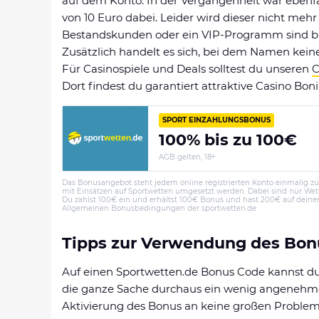
auf dem Konto. In der Vergangenheit war ebenfa
von 10 Euro dabei. Leider wird dieser nicht meh
Bestandskunden oder ein VIP-Programm sind bi
Zusätzlich handelt es sich, bei dem Namen kei
Für Casinospiele und Deals solltest du unseren
C
Dort findest du garantiert attraktive Casino B
SPORT EINZAHLUNGSBONUS
100% bis zu 100€
AGB gelten, 18+
Das Bonusangebot steht jedem online registrierten Konto einmalig z
mit Einsätzen auf Sportwetten umgesetzt werden. Dabei sind nur Wett
Du zahlst 100€ ein und erhältst 100€ Bonus und hast 200€ auf deine
Allgemeinen Bonusbedingungen der sportwetten.de
Tipps zur Verwendung des Bon
Auf einen Sportwetten.de Bonus Code kannst du
die ganze Sache durchaus ein wenig angenehme
Aktivierung des Bonus an keine großen Probleme 