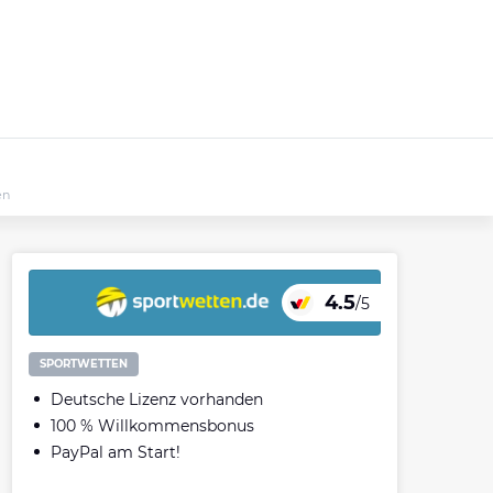
3.5
NUTZER BEWERTUNG
/5
Sicherheit
Bewilligungsrate
2 Nutzererfahrungen
sehr hoch
hoch
en
5 Sterne
0.0%
4 Sterne
50.0%
hoch
3 Sterne
50.0%
4.5
/5
hoch
2 Sterne
0.0%
sehr hoch
SPORTWETTEN
1 Stern
0.0%
Deutsche Lizenz vorhanden
hoch
100 % Willkommensbonus
PayPal am Start!
hoch