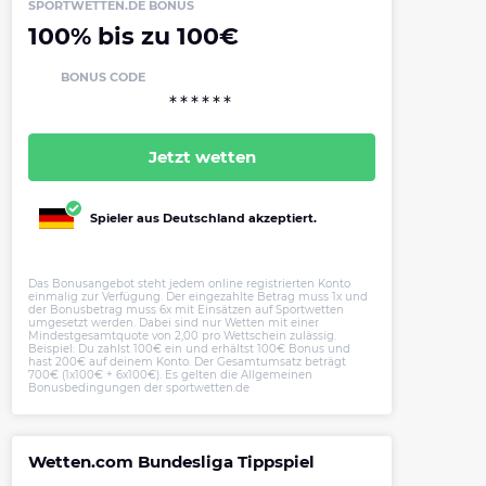
SPORTWETTEN.DE BONUS
100% bis zu 100€
hoch
BONUS CODE
hoch
Jetzt wetten
Spieler aus Deutschland akzeptiert.
Das Bonusangebot steht jedem online registrierten Konto
einmalig zur Verfügung. Der eingezahlte Betrag muss 1x und
der Bonusbetrag muss 6x mit Einsätzen auf Sportwetten
umgesetzt werden. Dabei sind nur Wetten mit einer
Mindestgesamtquote von 2,00 pro Wettschein zulässig.
Beispiel: Du zahlst 100€ ein und erhältst 100€ Bonus und
hast 200€ auf deinem Konto. Der Gesamtumsatz beträgt
700€ (1x100€ + 6x100€). Es gelten die Allgemeinen
Bonusbedingungen der sportwetten.de
Wetten.com Bundesliga Tippspiel