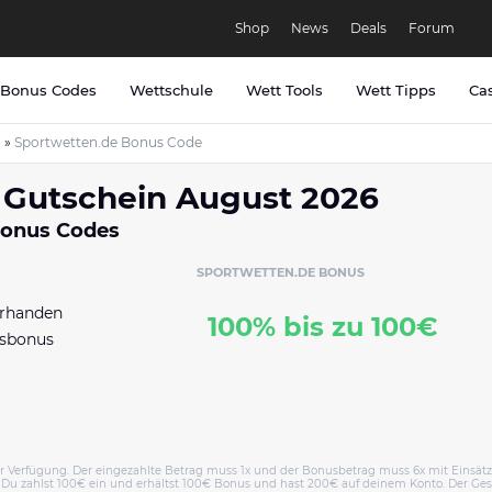
Shop
News
Deals
Forum
Bonus Codes
Wettschule
Wett Tools
Wett Tipps
Ca
n
»
Sportwetten.de Bonus Code
20 Wettanbieter
🏆 Top 20 Casinos
🃏 Poker
⚽️ Sportwetten
🎰 Top Casino Boni

🎰
 Gutschein August 2026
Betano Casino 
Poker
Wettanbieter Vergleich
Betway Bonus Code
11.
WettArena Erfahrungen
Bwin Casino Erfahrungen
01.
 Bonus Codes
Code
Sportwetten.de Bonus
Online Poker PayPal
Neue Wettanbieter
12.
ODDSET Erfahrungen
LuckyLouis Erfahrungen
02.
Interwetten Bo
SPORTWETTEN.DE BONUS
Code
Sportingbet
Poker App
Sportwetten ab 1€ Einzahlu
orhanden
WettArena Bonus Code
13.
Wunderino Erfahrungen
03.
SlotMagie Bonu
100% bis zu 100€
Erfahrungen
sbonus
Online Poker Bonus
Deutsche Wettanbieter
🏆
ODDSET Bonus Code
14.
DAZN BET Erfahrungen
DrückGlück Erfahrungen
04.
Novoline Bonus
Poker Bonus ohne Einzahlung
Wettanbieter ohne Steuer
01
bet-at-home B
Sportingbet Bonus Code
15.
Tipwin Erfahrungen
Knight Slots Erfahrungen
05.
Code
🏆 Top Poker Anbieter
Wettanbieter mit deutscher 
02
DAZN BET Bonus Code
16.
Wildz Erfahrungen
06.
Jokerstar Bonu
ur Verfügung. Der eingezahlte Betrag muss 1x und der Bonusbetrag muss 6x mit Einsät
: Du zahlst 100€ ein und erhältst 100€ Bonus und hast 200€ auf deinem Konto. Der Ge
Wettseiten

01.
GG Poker Erfahrungen
03