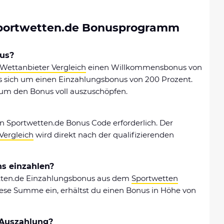
Sportwetten.de Bonusprogramm
nus?
Wettanbieter Vergleich
einen Willkommensbonus von
 es sich um einen Einzahlungsbonus von 200 Prozent.
 um den Bonus voll auszuschöpfen.
n Sportwetten.de Bonus Code erforderlich. Der
Vergleich
wird direkt nach der qualifizierenden
s einzahlen?
etten.de Einzahlungsbonus aus dem
Sportwetten
diese Summe ein, erhältst du einen Bonus in Höhe von
 Auszahlung?