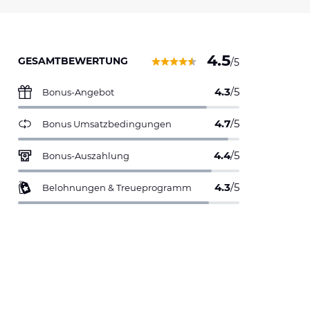
nus Code
17.
Haftungsausschluss
Code
Casino Bonus Vergleich
Sportwetten Deals
.
Merkur24 Erfahrungen
JackpotPiraten Bonus
Datenschutzerklärung
onus Code
18.
Code
Online Casino Freispiele
Affiliate Disclaimer
.
GameTwist Erfahrungen
4.5
GESAMTBEWERTUNG
us Code
19.
Bet365 Slots Bonus Code
/5
al
Online Casino Bonus ohne Einzahlung
nus Code
20.
LeoVegas.de Bonus Code
4.3
/5
Bonus-Angebot
50 Freispiele ohne Einzahlung
4.7
/5
Bonus Umsatzbedingungen
Merkur Casino Bonus ohne Einzahlung
4.4
/5
Bonus-Auszahlung
4.3
/5
Belohnungen & Treueprogramm