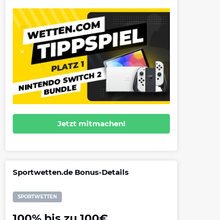
Jetzt mitmachen!
Sportwetten.de Bonus-Details
SPORTWETTEN
100% bis zu 100€