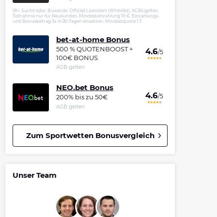
18+. Suchtrisiko. Buwei.de. Offiziell Lizenziert (Whitelist). AGBs gelten.
bet-at-home
Teilnahme nur für Neukunden. Mindesteinzahlung 10 €. Einzahlungs-
4.6
/5
bet-at-home
und Bonusbetrag 3x in 90 Tagen einsetzen. Mindestquote 1.7.
Erfahrungen
bet-at-home Bonus
500 % QUOTENBOOST +
4.6
/5
NEO.bet
4.6
100€ BONUS
/5
NEO.bet Erfahrungen
AGB gelten
NEO.bet Bonus
4.6
/5
200% bis zu 50€
AGB gelten
Zum Sportwetten Bonusvergleich
Unser Team