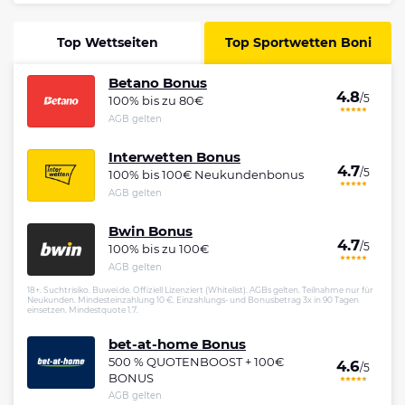
Top Wettseiten
Top Sportwetten Boni
Betano Bonus
Betano
4.8
4.8
/5
/5
100% bis zu 80€
Betano Erfahrungen
AGB gelten
Interwetten Bonus
Interwetten
4.7
4.7
/5
/5
100% bis 100€ Neukundenbonus
Interwetten Erfahrungen
AGB gelten
Bwin Bonus
Bwin
4.7
4.7
/5
/5
100% bis zu 100€
Bwin Erfahrungen
AGB gelten
18+. Suchtrisiko. Buwei.de. Offiziell Lizenziert (Whitelist). AGBs gelten. Teilnahme nur für
Neukunden. Mindesteinzahlung 10 €. Einzahlungs- und Bonusbetrag 3x in 90 Tagen
einsetzen. Mindestquote 1.7.
bet-at-home
4.6
/5
bet-at-home Erfahrungen
bet-at-home Bonus
500 % QUOTENBOOST + 100€
4.6
/5
BONUS
NEO.bet
4.6
/5
AGB gelten