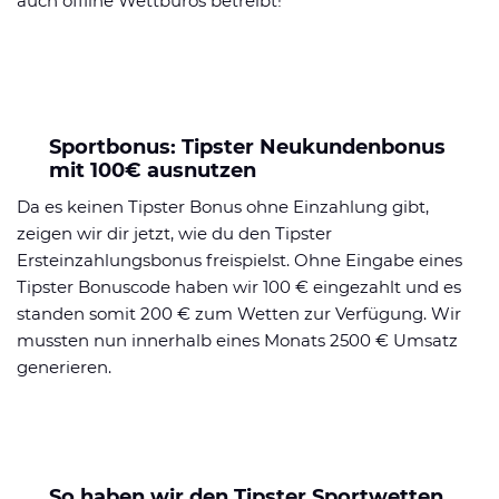
auch offline Wettbüros betreibt!
Sportbonus: Tipster Neukundenbonus
mit 100€ ausnutzen
Da es keinen Tipster Bonus ohne Einzahlung gibt,
zeigen wir dir jetzt, wie du den Tipster
Ersteinzahlungsbonus freispielst. Ohne Eingabe eines
Tipster Bonuscode haben wir 100 € eingezahlt und es
standen somit 200 € zum Wetten zur Verfügung. Wir
mussten nun innerhalb eines Monats 2500 € Umsatz
generieren.
So haben wir den Tipster Sportwetten