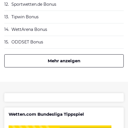
12.
Sportwetten.de Bonus
13.
Tipwin Bonus
14.
WettArena Bonus
15.
ODDSET Bonus
Mehr anzeigen
Wetten.com Bundesliga Tippspiel