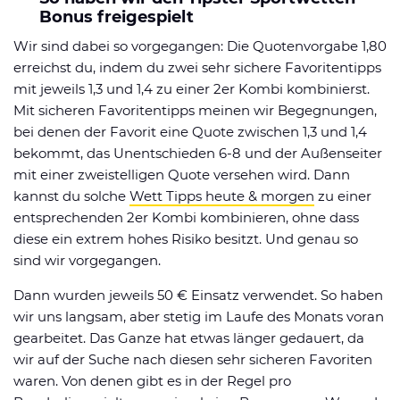
Bonus freigespielt
Wir sind dabei so vorgegangen: Die Quotenvorgabe 1,80
erreichst du, indem du zwei sehr sichere Favoritentipps
mit jeweils 1,3 und 1,4 zu einer 2er Kombi kombinierst.
Mit sicheren Favoritentipps meinen wir Begegnungen,
bei denen der Favorit eine Quote zwischen 1,3 und 1,4
bekommt, das Unentschieden 6-8 und der Außenseiter
mit einer zweistelligen Quote versehen wird. Dann
kannst du solche
Wett Tipps heute & morgen
zu einer
entsprechenden 2er Kombi kombinieren, ohne dass
diese ein extrem hohes Risiko besitzt. Und genau so
sind wir vorgegangen.
Dann wurden jeweils 50 € Einsatz verwendet. So haben
wir uns langsam, aber stetig im Laufe des Monats voran
gearbeitet. Das Ganze hat etwas länger gedauert, da
wir auf der Suche nach diesen sehr sicheren Favoriten
waren. Von denen gibt es in der Regel pro