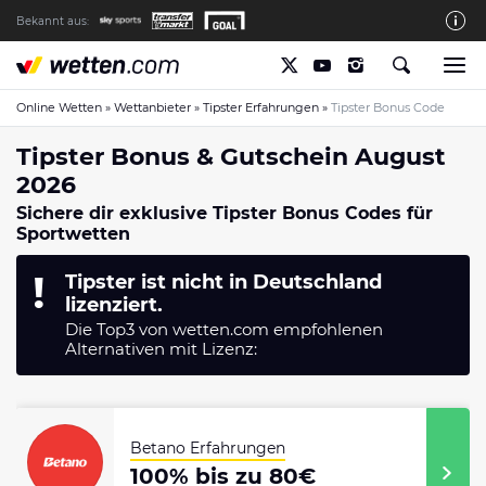
Bekannt aus:
Die wetten.com Redaktion
So bewerten wir die Anbieter
Online Wetten
»
Wettanbieter
»
Tipster Erfahrungen
»
Tipster Bonus Code
wetten.com auf Facebook
Tipster Bonus & Gutschein August
2026
wetten.com auf YouTube
Sichere dir exklusive Tipster Bonus Codes für
Spielsucht Hilfe & Prävention
Sportwetten
Über Uns
Tipster ist nicht in Deutschland
lizenziert.
Kontakt
Die Top3 von wetten.com empfohlenen
Schreiber gesucht
Alternativen mit Lizenz:
Verantwortungsvolles Spielen
Glücksspiel-Regulierung in Deutschland
Betano Erfahrungen
Haftungsausschluss
100% bis zu 80€