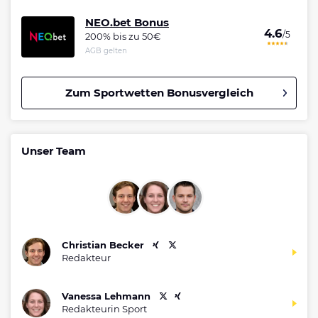
NEO.bet Erfahrungen
NEO.bet Bonus
4.6
/5
200% bis zu 50€
AGB gelten
Zum Sportwetten Bonusvergleich
Unser Team
Christian Becker
Redakteur
Vanessa Lehmann
Redakteurin Sport