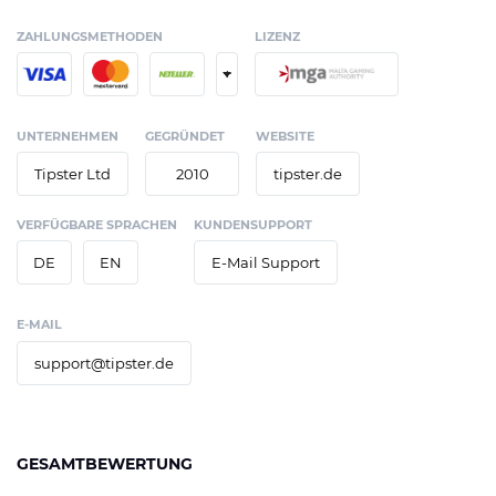
ZAHLUNGSMETHODEN
LIZENZ
+
UNTERNEHMEN
GEGRÜNDET
WEBSITE
Tipster Ltd
2010
tipster.de
VERFÜGBARE SPRACHEN
KUNDENSUPPORT
DE
EN
E-Mail Support
E-MAIL
support@tipster.de
GESAMTBEWERTUNG