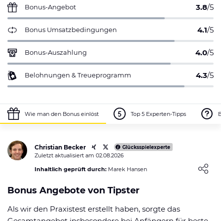
3.8
/5
Bonus-Angebot
4.1
/5
Bonus Umsatzbedingungen
4.0
/5
Bonus-Auszahlung
4.3
/5
Belohnungen & Treueprogramm
Wie man den Bonus einlöst
Top 5 Experten-Tipps
Eigenen Erfahrungsbericht schreiben
Christian Becker
Glücksspielexperte
Zuletzt aktualisiert am 02.08.2026
0
NUTZER BEWERTUNG
Loading ...
/5
Inhaltlich geprüft durch:
Marek Hansen
5 Sterne
0%
Bonus Angebote von Tipster
4 Sterne
0%
Als wir den Praxistest erstellt haben, sorgte das
Gesamtangebot insbesondere bei Anfängern für beste