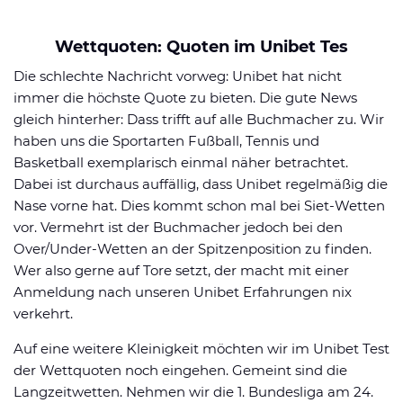
Wettquoten: Quoten im Unibet Tes
Die schlechte Nachricht vorweg: Unibet hat nicht
immer die höchste Quote zu bieten. Die gute News
gleich hinterher: Dass trifft auf alle Buchmacher zu. Wir
haben uns die Sportarten Fußball, Tennis und
Basketball exemplarisch einmal näher betrachtet.
Dabei ist durchaus auffällig, dass Unibet regelmäßig die
Nase vorne hat. Dies kommt schon mal bei Siet-Wetten
vor. Vermehrt ist der Buchmacher jedoch bei den
Over/Under-Wetten an der Spitzenposition zu finden.
Wer also gerne auf Tore setzt, der macht mit einer
Anmeldung nach unseren Unibet Erfahrungen nix
verkehrt.
Auf eine weitere Kleinigkeit möchten wir im Unibet Test
der Wettquoten noch eingehen. Gemeint sind die
Langzeitwetten. Nehmen wir die 1. Bundesliga am 24.