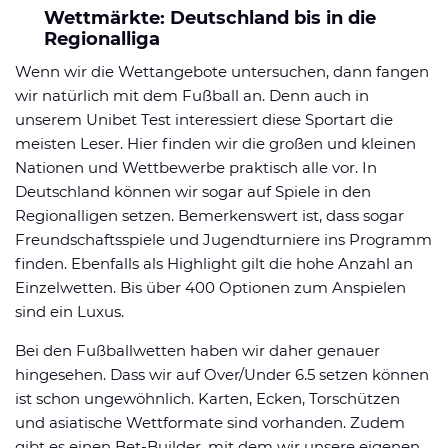
Wettmärkte: Deutschland bis in die
Regionalliga
Wenn wir die Wettangebote untersuchen, dann fangen
wir natürlich mit dem Fußball an. Denn auch in
unserem Unibet Test interessiert diese Sportart die
meisten Leser. Hier finden wir die großen und kleinen
Nationen und Wettbewerbe praktisch alle vor. In
Deutschland können wir sogar auf Spiele in den
Regionalligen setzen. Bemerkenswert ist, dass sogar
Freundschaftsspiele und Jugendturniere ins Programm
finden. Ebenfalls als Highlight gilt die hohe Anzahl an
Einzelwetten. Bis über 400 Optionen zum Anspielen
sind ein Luxus.
Bei den Fußballwetten haben wir daher genauer
hingesehen. Dass wir auf Over/Under 6.5 setzen können
ist schon ungewöhnlich. Karten, Ecken, Torschützen
und asiatische Wettformate sind vorhanden. Zudem
gibt es einen Bet-Builder, mit dem wir unsere eigenen