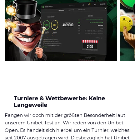
Turniere & Wettbewerbe: Keine
Langeweile
Fangen wir doch mit der größten Besonderheit laut
unserem Unibet Test an. Wir reden von den Unibet
Open. Es handelt sich hierbei um ein Turnier, welches
seit 2007 ausgetragen wird. Diesbezüglich hat Unibet