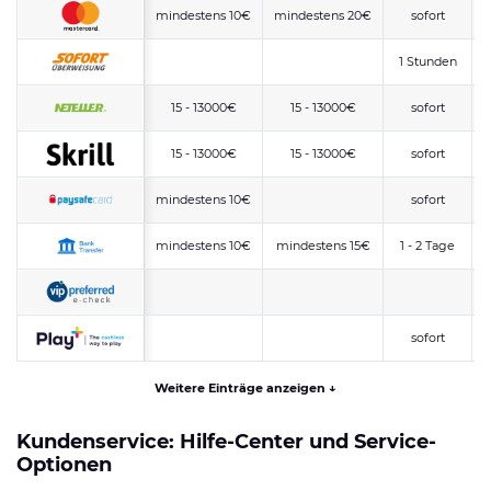
mindestens 10€
mindestens 20€
sofort
1 Stunden
15 - 13000€
15 - 13000€
sofort
15 - 13000€
15 - 13000€
sofort
mindestens 10€
sofort
mindestens 10€
mindestens 15€
1 - 2 Tage
sofort
Weitere Einträge anzeigen
Kundenservice: Hilfe-Center und Service-
Optionen