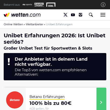
Bekannt aus:
Die wetten.com Redaktion
So bewerten wir die Anbieter
Online Wetten
»
Wettanbieter
»
Unibet Erfahrungen
wetten.com auf Facebook
Unibet Erfahrungen 2026: Ist Unibet
seriös?
wetten.com auf YouTube
Großer Unibet Test für Sportwetten & Slots
Spielsucht Hilfe & Prävention
Der Anbieter ist in deinem Land
Über Uns
nicht verfügbar.
Kontakt
Die Top3 von wetten.com empfohlenen
Alternativen:
Schreiber gesucht
Verantwortungsvolles Spielen
Glücksspiel-Regulierung in Deutschland
Betano Erfahrungen
100% bis zu 80€
Haftungsausschluss
AGB gelten, 18+