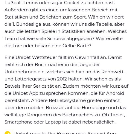
Fußball, Tennis oder sogar Cricket zu achten hast.
Außerdem gibt es einen umfassenden Bereich mit
Statistiken und Berichten zum Sport. Wählen wir dort
die 1. Bundesliga aus, können wir uns die Tabelle, aber
auch die letzten Spiele in Statistiken ansehen. Welches
Team hat wie viele Schüsse abgegeben? Wer erzielte
die Tore oder bekam eine Gelbe Karte?
Eine Unibet Wettsteuer fällt im Gewinnfall an. Damit
reiht sich der Buchmacher in die Riege der
Unternehmen ein, welches sich hier an das Rennwett-
und Lotteriegesetz von 2012 halten. Wir sehen es als
Beweis ihrer Seriosität an. Zudem möchten wir kurz auf
die Unibet App zu sprechen kommen, die für Android
bereitsteht. Andere Betriebssysteme greifen einfach
über den mobilen Browser auf die Homepage und das
vielfältige Programm des Buchmachers zu. Ob Tablet,
Smartphone oder Laptop ist dabei nebensächlich.
Unibet mobile: Per Browser oder Android App