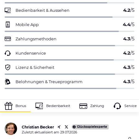
4.2
/5
Bedienbarkeit & Aussehen
4.4
/5
Mobile App
4.3
/5
Zahlungsmethoden
4.2
/5
Kundenservice
4.3
/5
Lizenz & Sicherheit
4.3
/5
Belohnungen & Treueprogramm
02.06.2021
Elton
Bonus
Bedienbarkeit
Zahlung
Service
lievewetten design gut nur app funkt bei mir nicht
"Das Livewetten design lädt einen wirklich ein zum wetten,
alle statistiken sofort einsehbar, Live streams für extrem
Christian Becker
Glücksspielexperte
viele spiele - kann man sich ..."
Zuletzt aktualisiert am 29.07.2026
Loading ...