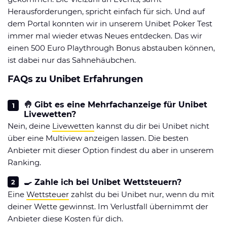
Herausforderungen, spricht einfach für sich. Und auf
dem Portal konnten wir in unserem Unibet Poker Test
immer mal wieder etwas Neues entdecken. Das wir
einen 500 Euro Playthrough Bonus abstauben können,
ist dabei nur das Sahnehäubchen.
FAQs zu Unibet Erfahrungen
🤚 Gibt es eine Mehrfachanzeige für Unibet
Livewetten?
Nein, deine
Livewetten
kannst du dir bei Unibet nicht
über eine Multiview anzeigen lassen. Die besten
Anbieter mit dieser Option findest du aber in unserem
Ranking.
Unsere Top Alternative zu Unibet:
🍳 Zahle ich bei Unibet Wettsteuern?
Betano Erfahrungen
Eine
Wettsteuer
zahlst du bei Unibet nur, wenn du mit
100% bis zu 80€
deiner Wette gewinnst. Im Verlustfall übernimmt der
AGB gelten, 18+
Anbieter diese Kosten für dich.