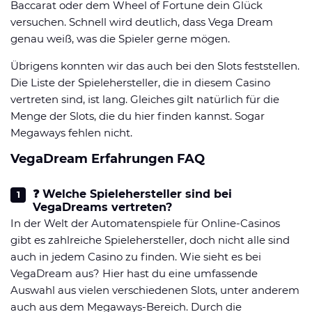
Baccarat oder dem Wheel of Fortune dein Glück
versuchen. Schnell wird deutlich, dass Vega Dream
genau weiß, was die Spieler gerne mögen.
Übrigens konnten wir das auch bei den Slots feststellen.
Die Liste der Spielehersteller, die in diesem Casino
vertreten sind, ist lang. Gleiches gilt natürlich für die
Menge der Slots, die du hier finden kannst. Sogar
Megaways fehlen nicht.
VegaDream Erfahrungen FAQ
❓ Welche Spielehersteller sind bei
VegaDreams vertreten?
In der Welt der Automatenspiele für Online-Casinos
gibt es zahlreiche Spielehersteller, doch nicht alle sind
auch in jedem Casino zu finden. Wie sieht es bei
VegaDream aus? Hier hast du eine umfassende
Auswahl aus vielen verschiedenen Slots, unter anderem
auch aus dem Megaways-Bereich. Durch die