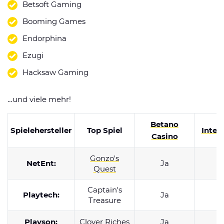
Betsoft Gaming
Booming Games
Endorphina
Ezugi
Hacksaw Gaming
…und viele mehr!
Betano
Spielehersteller
Top Spiel
Inter
Casino
Gonzo's
NetEnt:
Ja
Quest
Captain's
Playtech:
Ja
Treasure
Playson:
Clover Riches
Ja