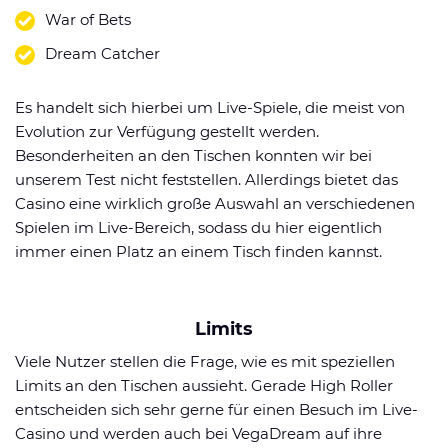
War of Bets
Dream Catcher
Es handelt sich hierbei um Live-Spiele, die meist von
Evolution zur Verfügung gestellt werden.
Besonderheiten an den Tischen konnten wir bei
unserem Test nicht feststellen. Allerdings bietet das
Casino eine wirklich große Auswahl an verschiedenen
Spielen im Live-Bereich, sodass du hier eigentlich
immer einen Platz an einem Tisch finden kannst.
Limits
Viele Nutzer stellen die Frage, wie es mit speziellen
Limits an den Tischen aussieht. Gerade High Roller
entscheiden sich sehr gerne für einen Besuch im Live-
Casino und werden auch bei VegaDream auf ihre