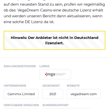
auf dem neuesten Stand zu sein, prüfen wir regelmäßig
ob das VegaDream Casino eine deutsche Lizenz erhält
und werden unseren Bericht dann aktualisieren, wenn
eine solche DE Lizenz da ist.
Hinweis: Der Anbieter ist nicht in Deutschland
lizenziert.
ZAHLUNGSMETHODEN
LIZENZ
UNTERNEHMEN
GEGRÜNDET
WEBSITE
Gammix Limited
2021
vegadream.com
VERFÜGBARE SPRACHEN
KUNDENSUPPORT