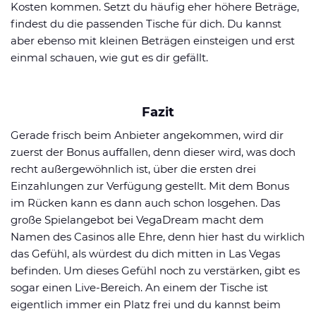
Kosten kommen. Setzt du häufig eher höhere Beträge,
findest du die passenden Tische für dich. Du kannst
aber ebenso mit kleinen Beträgen einsteigen und erst
einmal schauen, wie gut es dir gefällt.
Fazit
Gerade frisch beim Anbieter angekommen, wird dir
zuerst der Bonus auffallen, denn dieser wird, was doch
recht außergewöhnlich ist, über die ersten drei
Einzahlungen zur Verfügung gestellt. Mit dem Bonus
im Rücken kann es dann auch schon losgehen. Das
große Spielangebot bei VegaDream macht dem
Namen des Casinos alle Ehre, denn hier hast du wirklich
das Gefühl, als würdest du dich mitten in Las Vegas
befinden. Um dieses Gefühl noch zu verstärken, gibt es
sogar einen Live-Bereich. An einem der Tische ist
eigentlich immer ein Platz frei und du kannst beim