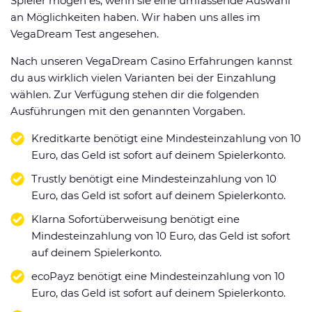
Spieler mögen es, wenn sie eine umfassende Auswahl
an Möglichkeiten haben. Wir haben uns alles im
VegaDream Test angesehen.
Nach unseren VegaDream Casino Erfahrungen kannst
du aus wirklich vielen Varianten bei der Einzahlung
wählen. Zur Verfügung stehen dir die folgenden
Ausführungen mit den genannten Vorgaben.
Kreditkarte benötigt eine Mindesteinzahlung von 10
Euro, das Geld ist sofort auf deinem Spielerkonto.
Trustly benötigt eine Mindesteinzahlung von 10
Euro, das Geld ist sofort auf deinem Spielerkonto.
Klarna Sofortüberweisung benötigt eine
Mindesteinzahlung von 10 Euro, das Geld ist sofort
auf deinem Spielerkonto.
ecoPayz benötigt eine Mindesteinzahlung von 10
Euro, das Geld ist sofort auf deinem Spielerkonto.