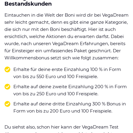
Bestandskunden
4 Sterne
0%
Eintauchen in die Welt der Boni wird dir bei VegaDream
3 Sterne
0%
sehr leicht gemacht, denn es gibt eine ganze Kategorie,
die sich nur mit den Boni beschäftigt. Hier ist auch
2 Sterne
0%
ersichtlich, welche Aktionen du erwarten darfst. Dabei
1 Stern
0%
wurde, nach unseren VegaDream Erfahrungen, bereits
für Einsteiger ein umfassendes Paket geschnürt. Der
Willkommensbonus setzt sich wie folgt zusammen:
Erhalte für deine erste Einzahlung 100 % in Form
von bis zu 550 Euro und 100 Freispiele.
Erhalte auf deine zweite Einzahlung 200 % in Form
von bis zu 250 Euro und 100 Freispiele.
Erhalte auf deine dritte Einzahlung 300 % Bonus in
Form von bis zu 200 Euro und 100 Freispiele.
Du siehst also, schon hier kann der VegaDream Test