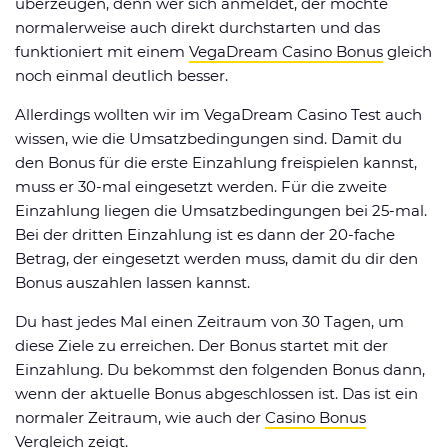
überzeugen, denn wer sich anmeldet, der möchte
normalerweise auch direkt durchstarten und das
funktioniert mit einem
VegaDream Casino Bonus
gleich
noch einmal deutlich besser.
Allerdings wollten wir im VegaDream Casino Test auch
wissen, wie die Umsatzbedingungen sind. Damit du
den Bonus für die erste Einzahlung freispielen kannst,
muss er 30-mal eingesetzt werden. Für die zweite
Einzahlung liegen die Umsatzbedingungen bei 25-mal.
Bei der dritten Einzahlung ist es dann der 20-fache
Betrag, der eingesetzt werden muss, damit du dir den
Bonus auszahlen lassen kannst.
Du hast jedes Mal einen Zeitraum von 30 Tagen, um
diese Ziele zu erreichen. Der Bonus startet mit der
Einzahlung. Du bekommst den folgenden Bonus dann,
wenn der aktuelle Bonus abgeschlossen ist. Das ist ein
normaler Zeitraum, wie auch der
Casino Bonus
Vergleich
zeigt.