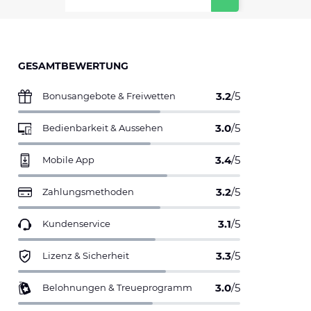
nus Code
17.
Haftungsausschluss
Code
Casino Bonus Vergleich
Sportwetten Deals
.
Merkur24 Erfahrungen
JackpotPiraten Bonus
Datenschutzerklärung
onus Code
18.
Code
Online Casino Freispiele
Affiliate Disclaimer
.
GameTwist Erfahrungen
us Code
19.
Bet365 Slots Bonus Code
GESAMTBEWERTUNG
al
Online Casino Bonus ohne Einzahlung
nus Code
20.
LeoVegas.de Bonus Code
3.2
/5
Bonusangebote & Freiwetten
50 Freispiele ohne Einzahlung
3.0
/5
Bedienbarkeit & Aussehen
Merkur Casino Bonus ohne Einzahlung
3.4
/5
Mobile App
3.2
/5
Zahlungsmethoden
3.1
/5
Kundenservice
3.3
/5
Lizenz & Sicherheit
3.0
/5
Belohnungen & Treueprogramm