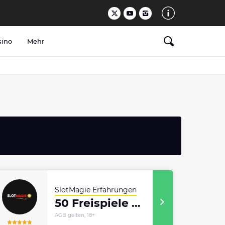
Die wetten.com Redaktion
sino
Mehr
So bewerten wir die Anbieter
wetten.com auf Facebook
 Online Casinos
 Social Casino
🎁 Wettbonus
wetten.com auf YouTube
Bonus
Neue Online Casinos
Social Casino
Sportwetten Bonus
11.
Bwin Casino Bonus Code
Spielsucht Hilfe & Prävention
Online Casino mit Deutscher Lizenz
Kostenlose Casino Spiele ohne Einzahlung
Wettbonus ohne Einzahlung
nus Code
12.
LuckyLouis Bonus Code
Über Uns
ng
Legale Online Casinos in Deutschland
Social Casino Apps
Gratiswetten ohne Einzahlung
s Code
13.
Wunderino Bonus Code
Kontakt
 Top Social Casinos
Casino mit 1 Euro Einzahlung
Sportwetten Neukundenbonus
 Code
14.
DrückGlück Bonus Code
Schreiber gesucht
Online Casino mit PayPal 1 Euro Einzahlung
Wettgutscheine
.
Jackpot.de Erfahrungen
onus
Verantwortungsvolles Spielen
15.
Knight Slots Bonus Code
SlotMagie Erfahrungen
50 Freispiele ohne Einzahlung
Lizenz
PayPal Casinos
Sportwetten Startguthaben
Glücksspiel-Regulierung in
.
Löwen Play Fun Erfahrungen
s Code
16.
Wildz Bonus Code
Deutschland
AGB gelten, 18+
 Online Casino Bonus
Quotenboosts
.
Huuuge Casino Erfahrungen
Lapalingo.de Bonus