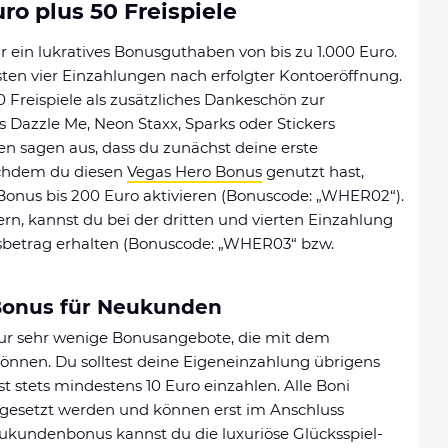
ro plus 50 Freispiele
egas Hero kann man wirklich mit all den gängigen
as ..."
ein lukratives Bonusguthaben von bis zu 1.000 Euro.
rsten vier Einzahlungen nach erfolgter Kontoeröffnung.
0 Freispiele als zusätzliches Dankeschön zur
s Dazzle Me, Neon Staxx, Sparks oder Stickers
enen Erfahrungsbericht schreiben
n sagen aus, dass du zunächst deine erste
achdem du diesen
Vegas Hero Bonus
genutzt hast,
Bonus bis 200 Euro aktivieren (Bonuscode: „WHER02“).
hern, kannst du bei der dritten und vierten Einzahlung
sbetrag erhalten (Bonuscode: „WHER03“ bzw.
Bonus für Neukunden
ur sehr wenige Bonusangebote, die mit dem
nnen. Du solltest deine Eigeneinzahlung übrigens
st stets mindestens 10 Euro einzahlen. Alle Boni
esetzt werden und können erst im Anschluss
kundenbonus kannst du die luxuriöse Glücksspiel-