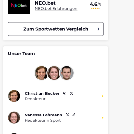
NEO.bet
4.6
/5
NEO.bet Erfahrungen
Zum Sportwetten Vergleich
Betano Bonus
4.8
/5
100% bis zu 80€
Unser Team
AGB gelten
Interwetten Bonus
100% bis 100€
4.7
/5
Neukundenbonus
AGB gelten
Christian Becker
Redakteur
Bwin Bonus
4.7
/5
100% bis zu 100€
AGB gelten
Vanessa Lehmann
Redakteurin Sport