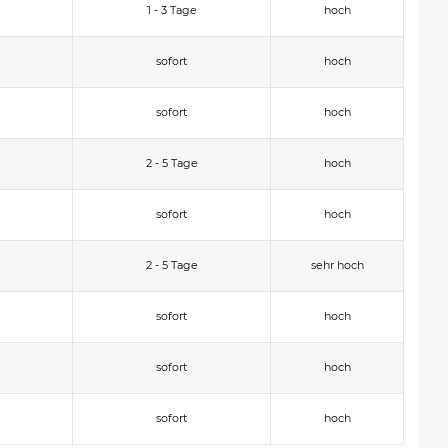
1 - 3 Tage
hoch
sofort
hoch
sofort
hoch
2 - 5 Tage
hoch
sofort
hoch
2 - 5 Tage
sehr hoch
sofort
hoch
sofort
hoch
sofort
hoch