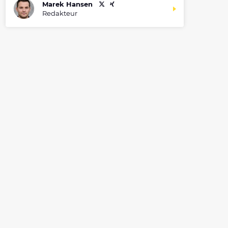
Marek Hansen
bet-at-home Bonus
Redakteur
500 % QUOTENBOOST +
4.6
/5
100€ BONUS
AGB gelten
NEO.bet Bonus
4.6
/5
200% bis zu 50€
AGB gelten
Zum Sportwetten Bonusvergleich