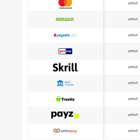
sofort
sofort
sofort
sofort
sofort
sofort
sofort
sofort
sofort