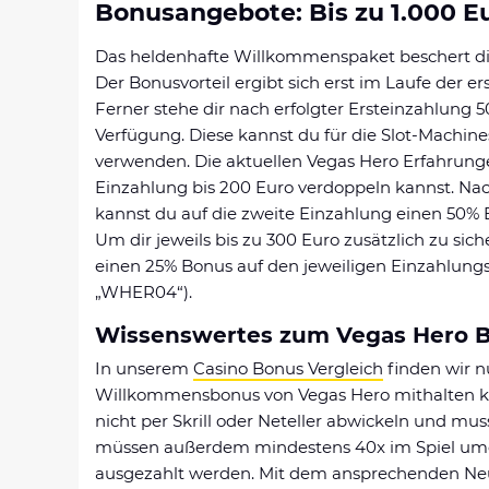
Bonusangebote: Bis zu 1.000 Eu
"Paypal, Trustly, Paysafe card und und und, bei V
Zahlungsarten ein und auszahlungen machen und d
Das heldenhafte Willkommenspaket beschert dir 
Der Bonusvorteil ergibt sich erst im Laufe der e
Ferner stehe dir nach erfolgter Ersteinzahlung 5
Verfügung. Diese kannst du für die Slot-Machine
Alle Nutzererfahrungen anzeigen
Eig
verwenden. Die aktuellen Vegas Hero Erfahrunge
Einzahlung bis 200 Euro verdoppeln kannst. N
kannst du auf die zweite Einzahlung einen 50% 
Um dir jeweils bis zu 300 Euro zusätzlich zu sic
einen 25% Bonus auf den jeweiligen Einzahlung
„WHER04“).
Wissenswertes zum Vegas Hero 
In unserem
Casino Bonus Vergleich
finden wir n
Willkommensbonus von Vegas Hero mithalten kö
nicht per Skrill oder Neteller abwickeln und mus
müssen außerdem mindestens 40x im Spiel umg
ausgezahlt werden. Mit dem ansprechenden Neu