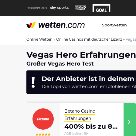
Bekannt aus:
Sportwetten
Online Wetten
»
Online Casinos mit deutscher Lizenz
»
Vegas
🏆 Top 10 Wettanbieter
⚽️ Top Wettanbieter Boni
🏆 Top 10 Casinos
🔢 Lotto
🏆 Top 
Vegas Hero Erfahrungen 
Lotto
01.
01.
01.
Betano Erfahrungen
Betano Bonus Code
Betano Casino Erfahrungen
09.
11.
Großer Vegas Hero Test
Interwetten
Sofortlotterie
02.
02.
02.
Interwetten Bonus Code
Interwetten Erfahrungen
10.
12.
Erfahrungen
Der Anbieter ist in deinem
Lotto 6 aus 49 online spielen
Die Top3 von wetten.com empfohlenen Al
03.
03.
03.
Bwin Erfahrungen
Bwin Bonus Code
SlotMagie Erfahrungen
11.
13.
Keno
bet-at-home
bet-at-home Bonus
04.
04.
04.
Novoline Erfahrungen
12.
14.
Erfahrungen
Code
🏆 Top Lotto Anbieter
Betano Casino
05.
05.
05.
NEO.bet Erfahrungen
NEO.bet Bonus Code
bet-at-home Erfahrungen
13.
15.
Erfahrungen
01.
Postcode Lotterie Erfahrungen
06.
06.
06.
Winamax Erfahrungen
Winamax Bonus Code
Jokerstar Erfahrungen
14.
400% bis zu 80€
AGB gelten, 18+
02.
Lottobay Erfahrungen
AdmiralBet