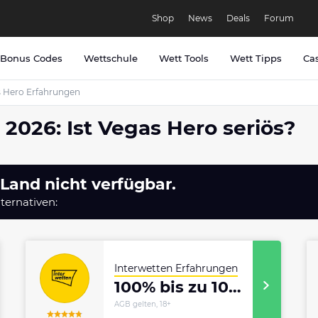
Shop
News
Deals
Forum
Bonus Codes
Wettschule
Wett Tools
Wett Tipps
Ca
 Hero Erfahrungen
20 Wettanbieter
🏆 Top 20 Casinos
🃏 Poker
⚽️ Sportwetten
🎰 Top Casino Boni

🎰
2026: Ist Vegas Hero seriös?
Betano Casino 
Poker
Wettanbieter Vergleich
Betway Bonus Code
11.
WettArena Erfahrungen
Bwin Casino Erfahrungen
01.
Code
Sportwetten.de Bonus
Online Poker PayPal
Neue Wettanbieter
12.
ODDSET Erfahrungen
LuckyLouis Erfahrungen
02.
Interwetten Bo
Code
 Land nicht verfügbar.
Sportingbet
Poker App
Sportwetten ab 1€ Einzahlu
ternativen:
WettArena Bonus Code
13.
Wunderino Erfahrungen
03.
SlotMagie Bonu
Erfahrungen
Online Poker Bonus
Deutsche Wettanbieter
🏆
ODDSET Bonus Code
14.
DAZN BET Erfahrungen
DrückGlück Erfahrungen
04.
Novoline Bonus
Poker Bonus ohne Einzahlung
Wettanbieter ohne Steuer
01
bet-at-home B
Sportingbet Bonus Code
15.
Tipwin Erfahrungen
Knight Slots Erfahrungen
05.
Code
Interwetten Erfahrungen
100% bis zu 100€
🏆 Top Poker Anbieter
Wettanbieter mit deutscher 
02
DAZN BET Bonus Code
16.
Wildz Erfahrungen
06.
Jokerstar Bonu
AGB gelten, 18+
Wettseiten

01.
GG Poker Erfahrungen
03