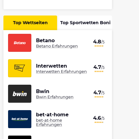
Top Wettseiten
Top Sportwetten Boni
Betano
4.8
/5
Betano Erfahrungen
Interwetten
4.7
/5
Interwetten Erfahrungen
Bwin
4.7
/5
Bwin Erfahrungen
bet-at-home
4.6
/5
bet-at-home
Erfahrungen