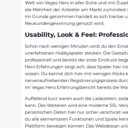
Welt von Vegas Hero in aller Ruhe und mit Zusa
die Mehrheit der Anbieter am Markt zumindest 
Im Grunde genommen handelt es sich hierbei u
Neukundengewinnung genutzt wird.
Usability, Look & Feel: Professi
Schon nach wenigen Minuten wirst du den Eindr
unerfahrenen Hobbyspieler stecken. Die Gestal
professionell und bereits der erste Eindruck beg
Hero Erfahrungen zeigt sich, dass Spieler hier i
wissen. Du kannst dich hier mit wenigen Klicks
nervenaufreibenden Registrierungsprozess durc
im Vegas Hero Erfahrungsbericht bereits die W
Auffallend kurz waren auch die Ladezeiten, so
kann. Des Weiteren wird eine moderne SSL-Vers
persönlichen Daten hier nur sicher verschickt we
du alle elementaren Funktionen und Spiele kenne
Plattform bewegen können. Das Webdesign un