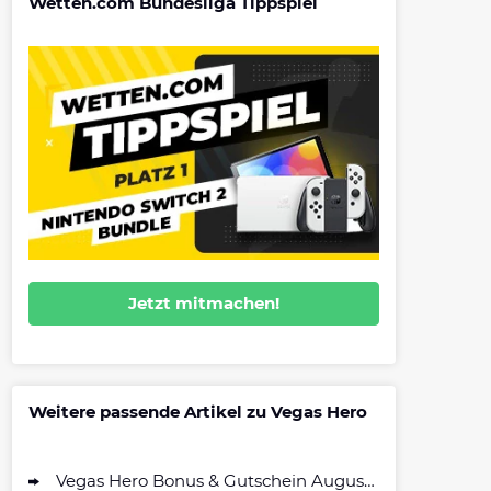
Wetten.com Bundesliga Tippspiel
1 Stern
0.0%
Jetzt mitmachen!
Weitere passende Artikel zu Vegas Hero
Vegas Hero Bonus & Gutschein August 2026