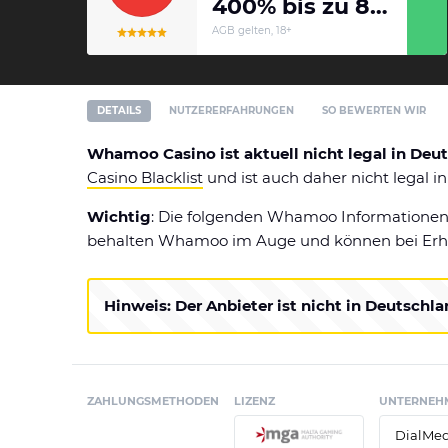
400% bis zu 80€
07.
07.
07.
AdmiralBet Bonus Code
Swiftspiele Erfahrungen
15.
Erfahrungen
AGB gelten, 18+
03.
Lotto.de Erfahrungen
08.
08.
08.
Bet365 Erfahrungen
Bet365 Bonus Code
Merkur Slots Erfahrungen
09.
09.
Betway Erfahrungen
Luna Slots Erfahrungen
DETAILS
NUTZERERFAHRUNGEN
SO BEWERTEN WIR
Sportwetten.de
10.
10.
Löwen Play Erfahrungen
Erfahrungen
Whamoo Casino ist aktuell nicht legal in Deu
Casino Blacklist
und ist auch daher nicht legal i
Wichtig
: Die folgenden Whamoo Informationen 
behalten Whamoo im Auge und können bei Erhalt
Hinweis: Der Anbieter ist nicht in Deutschlan
ZAHLUNGSMETHODEN
LIZENZ
UNTERNEH
DialMed