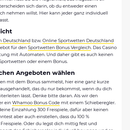
erscheiden sich darin, ob du entweder einen
h nehmen willst. Hier kann jeder ganz individuell
sst.
icht
n Deutschland
bzw.
Online Sportwetten Deutschland
gebot für den
Sportwetten Bonus Vergleich
. Das Casino
altung mit Automaten. Und daher gibt es auch keinen
 Sportwetten oder einem Bonus.
lichen Angeboten wählen
n mit dem Bonus sammelst, hier eine ganz kurze
t rausgehandelt, das du nur bekommst, wenn du dich
erleiten lässt. Denke bitte daran. Als wir den
er ein
Whamoo Bonus Code
mit einem Schieberegler.
eine Einzahlung 300 Freispiele, dafür aber keinen
est aber auch einstellen, dass du 100 %
eispiele. Oder du legst dich mittig fest und