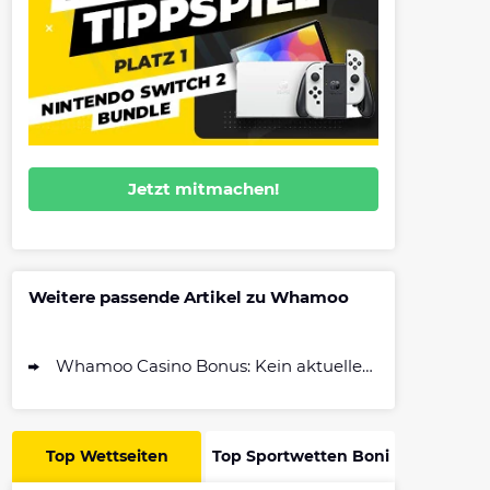
Jetzt mitmachen!
Weitere passende Artikel zu Whamoo
Whamoo Casino Bonus: Kein aktueller Bonus Code aufgrund fehlender DE Lizenz [BLACKLISTED]
Top Wettseiten
Top Sportwetten Boni