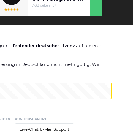
nus Code
17.
Haftungsausschluss
Code
AGB gelten, 18+
Casino Bonus Vergleich
Sportwetten Deals
.
Merkur24 Erfahrungen
JackpotPiraten Bonus
Datenschutzerklärung
onus Code
18.
Code
Online Casino Freispiele
Affiliate Disclaimer
.
GameTwist Erfahrungen
us Code
19.
Bet365 Slots Bonus Code
al
Online Casino Bonus ohne Einzahlung
nus Code
20.
LeoVegas.de Bonus Code
fgrund
fehlender deutscher Lizenz
auf unserer
50 Freispiele ohne Einzahlung
Merkur Casino Bonus ohne Einzahlung
erung in Deutschland nicht mehr gültig. Wir
ACHEN
KUNDENSUPPORT
Live-Chat, E-Mail Support