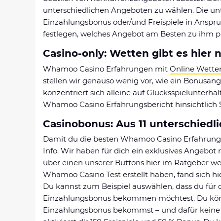
unterschiedlichen Angeboten zu wählen. Die unt
Einzahlungsbonus oder/und Freispiele in Anspruc
festlegen, welches Angebot am Besten zu ihm pa
Casino-only: Wetten gibt es hier n
Whamoo Casino Erfahrungen mit
Online Wette
stellen wir genauso wenig vor, wie ein Bonusan
konzentriert sich alleine auf Glücksspielunterh
Whamoo Casino Erfahrungsbericht hinsichtlich
Casinobonus: Aus 11 unterschied
Damit du die besten Whamoo Casino Erfahrunge
Info. Wir haben für dich ein exklusives Angebo
über einen unserer Buttons hier im Ratgeber weit
Whamoo Casino Test erstellt haben, fand sich hi
Du kannst zum Beispiel auswählen, dass du für d
Einzahlungsbonus bekommen möchtest. Du könnt
Einzahlungsbonus bekommst – und dafür keine Fr