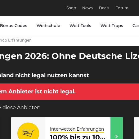
Shop
News
Deals
Forum
Bonus Codes
Wettschule
Wett Tools
Wett Tipps
Ca
oo Erfahrungen
20 Wettanbieter
🏆 Top 20 Casinos
🃏 Poker
⚽️ Sportwetten
🎰 Top Casino Boni

🎰
gen 2026: Ohne Deutsche Lize
Betano Casino 
Poker
Wettanbieter Vergleich
Betway Bonus Code
11.
WettArena Erfahrungen
Bwin Casino Erfahrungen
01.
Code
Sportwetten.de Bonus
Online Poker PayPal
Neue Wettanbieter
nd nicht legal nutzen kannst
12.
ODDSET Erfahrungen
LuckyLouis Erfahrungen
02.
Interwetten Bo
Code
Sportingbet
Poker App
Sportwetten ab 1€ Einzahlu
WettArena Bonus Code
13.
Wunderino Erfahrungen
03.
SlotMagie Bonu
em Anbieter ist nicht legal.
Erfahrungen
Online Poker Bonus
Deutsche Wettanbieter
🏆
ODDSET Bonus Code
14.
DAZN BET Erfahrungen
DrückGlück Erfahrungen
04.
Novoline Bonus
 diese Anbieter:
Poker Bonus ohne Einzahlung
Wettanbieter ohne Steuer
01
bet-at-home B
Sportingbet Bonus Code
15.
Tipwin Erfahrungen
Knight Slots Erfahrungen
05.
Code
🏆 Top Poker Anbieter
Wettanbieter mit deutscher 
02
DAZN BET Bonus Code
16.
Wildz Erfahrungen
06.
Jokerstar Bonu
Interwetten Erfahrungen
100% bis zu 100€
Wettseiten

01.
GG Poker Erfahrungen
03