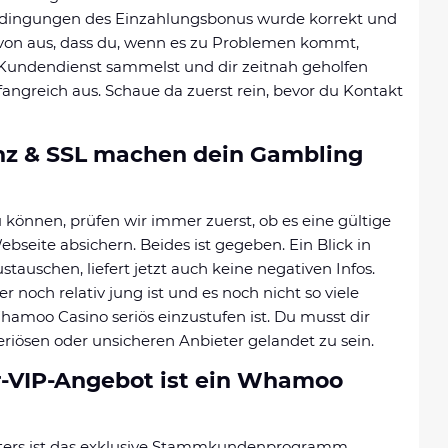
edingungen des Einzahlungsbonus wurde korrekt und
avon aus, dass du, wenn es zu Problemen kommt,
undendienst sammelst und dir zeitnah geholfen
mfangreich aus. Schaue da zuerst rein, bevor du Kontakt
zenz & SSL machen dein Gambling
können, prüfen wir immer zuerst, ob es eine gültige
Webseite absichern. Beides ist gegeben. Ein Blick in
tauschen, liefert jetzt auch keine negativen Infos.
noch relativ jung ist und es noch nicht so viele
Whamoo Casino seriös einzustufen ist. Du musst dir
riösen oder unsicheren Anbieter gelandet zu sein.
-VIP-Angebot ist ein Whamoo
eters ist das exklusive Stammkundenprogramm.