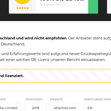
Tipwin Bonus Code
17.
Lapalingo.de Erfahrungen
07.
Swiftspiele Bo
AGB gelten, 18+
Wettangebot
02.
Bwin Erfahrungen
04
18.
JackpotPiraten Erfahrungen
08.
Merkur Slots B
Zahlungsmethoden
05
19.
Bet365 Slots Erfahrungen
09.
Luna Slots Bon
Neue Wettanbieter mit PayP
20.
LeoVegas.de Erfahrungen
10.
Löwen Play Bo
tschland und wird nicht empfohlen
. Der Anbieter steht au
Sportwetten Whitelist
n Deutschland.
Sportwetten Blacklist
und Erfahrungswerte sind aufgrund neuer Glücksspielreguli
 einer solchen DE Lizenz unseren Bericht aktualisieren.
d lizenziert.
MEN
GEGRÜNDET
WEBSITE
VERFÜGBARE SPR
ia Limited
2018
whamoo.com
EN