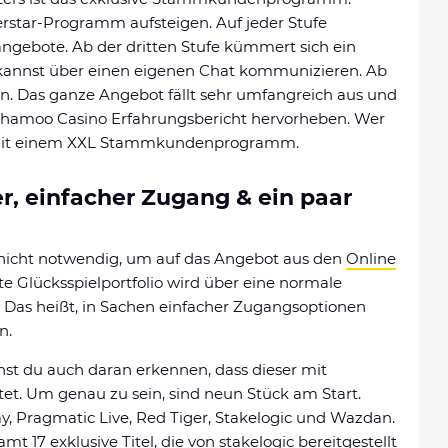
rstar-Programm aufsteigen. Auf jeder Stufe
ngebote. Ab der dritten Stufe kümmert sich ein
kannst über einen eigenen Chat kommunizieren. Ab
an. Das ganze Angebot fällt sehr umfangreich aus und
Whamoo Casino Erfahrungsbericht hervorheben. Wer
en mit einem XXL Stammkundenprogramm.
er, einfacher Zugang & ein paar
 nicht notwendig, um auf das Angebot aus den
Online
e Glücksspielportfolio wird über eine normale
 Das heißt, in Sachen einfacher Zugangsoptionen
n.
nst du auch daran erkennen, dass dieser mit
. Um genau zu sein, sind neun Stück am Start.
, Pragmatic Live, Red Tiger, Stakelogic und Wazdan.
t 17 exklusive Titel, die von stakelogic bereitgestellt