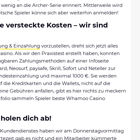
enig an die Archer-Serie erinnert. Mittlerweile wird
utsche Spieler könne sich aber weiterhin anmelden!
 versteckte Kosten – wir sind
ung & Einzahlung
vorzustellen, dreht sich jetzt alles
no. Als wir den Praxistest erstellt haben, konnten
rfügbaren Zahlungsmethoden auf einer Infoseite
rd, Neosurf, paysafe, Skrill, Sofort und Neteller zur
indesteinzahlung und maximal 1000 €. Sie werden
die Kreditkarten und die Wallets, nicht auf die
eine Gebühren anfallen, gibt es hier nichts zu meckern
rtfolio sammeln Spieler beste Whamoo Casino
holen dich ab!
 Kundendienstes haben wir am Donnerstagvormittag
ezeit gab es nicht und ein Mitarbeiter kümmerte