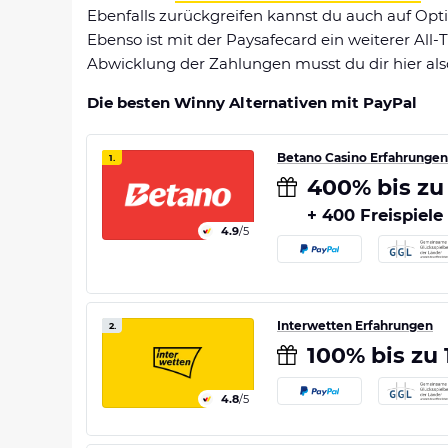
Ebenfalls zurückgreifen kannst du auch auf Opti
Ebenso ist mit der Paysafecard ein weiterer All-T
Abwicklung der Zahlungen musst du dir hier al
Die besten Winny Alternativen mit PayPal
Betano Casino Erfahrungen
1.
400% bis zu
+ 400 Freispiele
4.9
/5
Interwetten Erfahrungen
2.
100% bis zu
4.8
/5