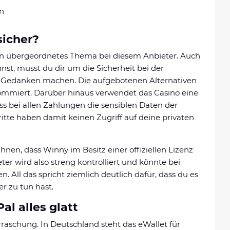
en
sicher?
 ein übergeordnetes Thema bei diesem Anbieter. Auch
t, musst du dir um die Sicherheit bei der
i Gedanken machen. Die aufgebotenen Alternativen
nommiert. Darüber hinaus verwendet das Casino eine
s bei allen Zahlungen die sensiblen Daten der
itte haben damit keinen Zugriff auf deine privaten
hnen, dass Winny im Besitz einer offiziellen Lizenz
ter wird also streng kontrolliert und könnte bei
. All das spricht ziemlich deutlich dafür, dass du es
r zu tun hast.
al alles glatt
rraschung. In Deutschland steht das eWallet für