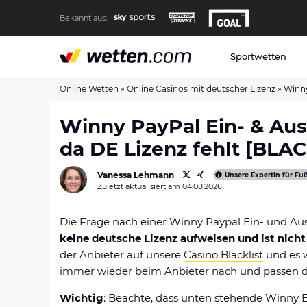
Bekannt aus:
Sportwetten
Online Wetten
»
Online Casinos mit deutscher Lizenz
»
Winn
🏆 Top 10 Wettanbieter
⚽️ Top Wettanbieter Boni
🏆 Top 10 Casinos
🔢 Lotto
🏆 Top 
Winny PayPal Ein- & Aus
Lotto
01.
01.
01.
Betano Erfahrungen
Betano Bonus Code
Betano Casino Erfahrungen
09.
11.
da DE Lizenz fehlt [BLA
Interwetten
Sofortlotterie
02.
02.
02.
Interwetten Bonus Code
Interwetten Erfahrungen
10.
12.
Erfahrungen
Vanessa Lehmann
Zuletzt aktualisiert am 04.08.2026
Lotto 6 aus 49 online spielen
03.
03.
03.
Bwin Erfahrungen
Bwin Bonus Code
SlotMagie Erfahrungen
11.
13.
Loading ...
Keno
bet-at-home
bet-at-home Bonus
Die Frage nach einer Winny Paypal Ein- und Ausz
04.
04.
04.
Novoline Erfahrungen
12.
14.
Erfahrungen
Code
keine deutsche Lizenz aufweisen und ist nicht
🏆 Top Lotto Anbieter
05.
05.
05.
NEO.bet Erfahrungen
NEO.bet Bonus Code
bet-at-home Erfahrungen
13.
15.
der Anbieter auf unsere
Casino Blacklist
und es w
immer wieder beim Anbieter nach und passen die
01.
Postcode Lotterie Erfahrungen
06.
06.
06.
Winamax Erfahrungen
Winamax Bonus Code
Jokerstar Erfahrungen
14.
Wichtig
: Beachte, dass unten stehende Winny 
02.
Lottobay Erfahrungen
AdmiralBet