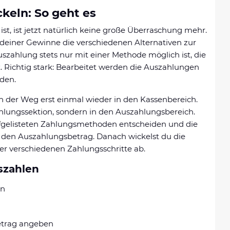
keln: So geht es
t, ist jetzt natürlich keine große Überraschung mehr.
 deiner Gewinne die verschiedenen Alternativen zur
szahlung stets nur mit einer Methode möglich ist, die
. Richtig stark: Bearbeitet werden die Auszahlungen
nden.
h der Weg erst einmal wieder in den Kassenbereich.
nzahlungssektion, sondern in den Auszahlungsbereich.
aufgelisteten Zahlungsmethoden entscheiden und die
 den Auszahlungsbetrag. Danach wickelst du die
er verschiedenen Zahlungsschritte ab.
szahlen
en
etrag angeben