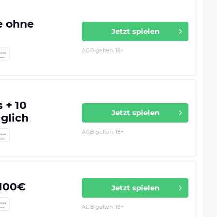
e ohne
Jetzt spielen
AGB gelten, 18+
 + 10
Jetzt spielen
äglich
AGB gelten, 18+
 100€
Jetzt spielen
AGB gelten, 18+