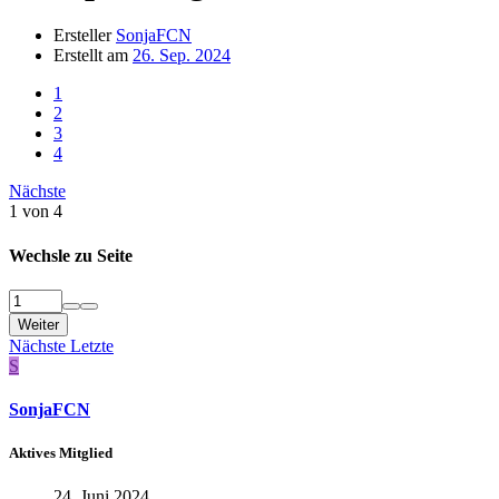
Ersteller
SonjaFCN
Erstellt am
26. Sep. 2024
1
2
3
4
Nächste
1 von 4
Wechsle zu Seite
Weiter
Nächste
Letzte
S
SonjaFCN
Aktives Mitglied
24. Juni 2024