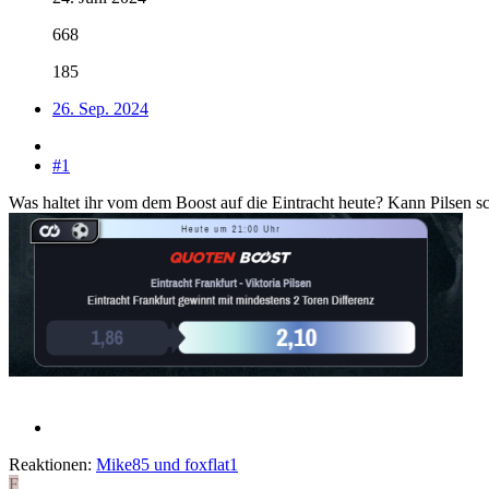
668
185
26. Sep. 2024
#1
Was haltet ihr vom dem Boost auf die Eintracht heute? Kann Pilsen sc
Reaktionen:
Mike85
und
foxflat1
F