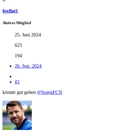
foxflat1
Aktives Mitglied
25. Juni 2024
625
194
26. Sep. 2024
#2
könnte gut gehen
@SonjaFCN