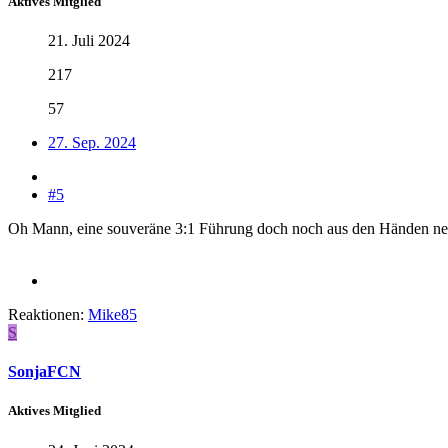
Aktives Mitglied
21. Juli 2024
217
57
27. Sep. 2024
#5
Oh Mann, eine souveräne 3:1 Führung doch noch aus den Händen neh
Reaktionen:
Mike85
S
SonjaFCN
Aktives Mitglied