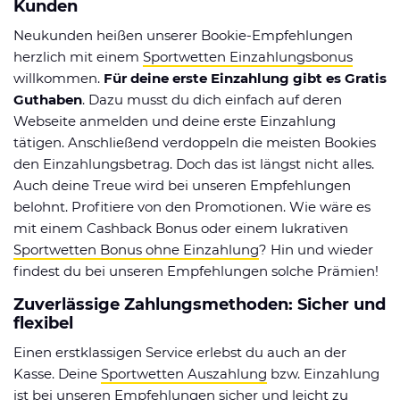
Kunden
Neukunden heißen unserer Bookie-Empfehlungen
herzlich mit einem
Sportwetten Einzahlungsbonus
willkommen.
Für deine erste Einzahlung gibt es Gratis
Guthaben
. Dazu musst du dich einfach auf deren
Webseite anmelden und deine erste Einzahlung
tätigen. Anschließend verdoppeln die meisten Bookies
den Einzahlungsbetrag. Doch das ist längst nicht alles.
Auch deine Treue wird bei unseren Empfehlungen
belohnt. Profitiere von den Promotionen. Wie wäre es
mit einem Cashback Bonus oder einem lukrativen
Sportwetten Bonus ohne Einzahlung
? Hin und wieder
findest du bei unseren Empfehlungen solche Prämien!
Zuverlässige Zahlungsmethoden: Sicher und
flexibel
Einen erstklassigen Service erlebst du auch an der
Kasse. Deine
Sportwetten Auszahlung
bzw. Einzahlung
ist bei unseren Empfehlungen sicher und leicht zu