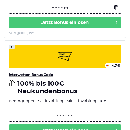
Jetzt Bonus einlösen
AGB gelten, 18+
2.
4.7
/5
Interwetten Bonus Code
100% bis 100€
Neukundenbonus
Bedingungen: 5x Einzahlung, Min. Einzahlung: 10€