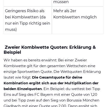
müssen
Geringeres Risiko als
Mehr als 2er
bei Kombiwetten (da
Kombiwetten möglich
nur ein Tipp richtig sein
muss)
Zweier Kombiwette Quoten: Erklärung &
Beispiel
Wir haben es bereits erwähnt: Bei einer Zweier
Kombiwette gilt für den gesamten Wettschein eine
einzige Sportwetten Quote. Die Wettquoten Erklärung
lautet wie folgt:
Die Gesamtquote für deine
Kombination ergibt sich aus der Multiplikation der
beiden Einzelquoten
. Ein Beispiel: du wettest bei Tipp
Eins auf Sieg des FC Bayern mit einer Quote von 1,20
und bei Tipp zwei auf den Sieg von Borussia Mönchen
Gladbach mit einer Quote von 2,00. Dann ergibt sich