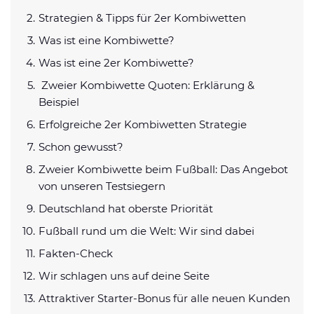
Strategien & Tipps für 2er Kombiwetten
Was ist eine Kombiwette?
Was ist eine 2er Kombiwette?
Zweier Kombiwette Quoten: Erklärung &
Beispiel
Erfolgreiche 2er Kombiwetten Strategie
Schon gewusst?
Zweier Kombiwette beim Fußball: Das Angebot
von unseren Testsiegern
Deutschland hat oberste Priorität
Fußball rund um die Welt: Wir sind dabei
Fakten-Check
Wir schlagen uns auf deine Seite
Attraktiver Starter-Bonus für alle neuen Kunden