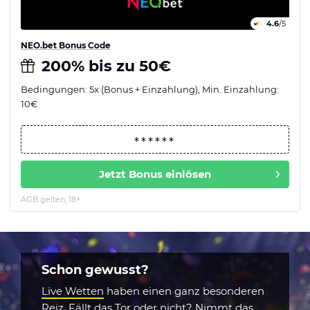
4.6
/5
NEO.bet Bonus Code
200% bis zu 50€
Bedingungen: 5x (Bonus + Einzahlung), Min. Einzahlung:
10€
Jetzt Bonus einlösen
AGB gelten, 18+
Schon gewusst?
Live Wetten
haben einen ganz besonderen
Reiz. Fällt das Tor oder nicht? Nimmt das