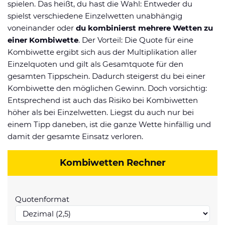
spielen. Das heißt, du hast die Wahl: Entweder du
spielst verschiedene Einzelwetten unabhängig
voneinander oder
du kombinierst mehrere Wetten zu
einer Kombiwette
. Der Vorteil: Die Quote für eine
Kombiwette ergibt sich aus der Multiplikation aller
Einzelquoten und gilt als Gesamtquote für den
gesamten Tippschein. Dadurch steigerst du bei einer
Kombiwette den möglichen Gewinn. Doch vorsichtig:
Entsprechend ist auch das Risiko bei Kombiwetten
höher als bei Einzelwetten. Liegst du auch nur bei
einem Tipp daneben, ist die ganze Wette hinfällig und
damit der gesamte Einsatz verloren.
Kombiwetten Rechner
Quotenformat