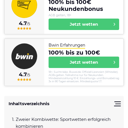
100% bis 100€
Neukundenbonus
AGB gelten, 18+
4.7
Jetzt wetten
/5
Bwin Erfahrungen
100% bis zu 100€
Jetzt wetten
18+. Suchtrisiko. Buwei.de. Offiziell Lizenziert (Whitelist).
4.7
/5
AGBs gelten. Teilnahme nur für Neukunden.
Mindesteinzahlung 10 €. Einzahlungs- und Bonusbetrag
3x in 90 Tagen einsetzen. Mindestquote 1.7.
Inhaltsverzeichnis
Zweier Kombiwette: Sportwetten erfolgreich
kombinieren