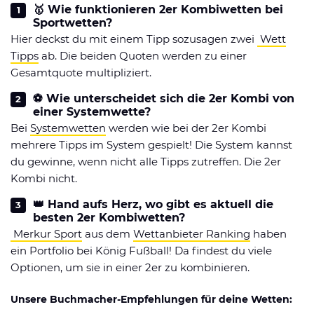
🥇 Wie funktionieren 2er Kombiwetten bei
Sportwetten?
Hier deckst du mit einem Tipp sozusagen zwei
Wett
Tipps
ab. Die beiden Quoten werden zu einer
Gesamtquote multipliziert.
⚽ Wie unterscheidet sich die 2er Kombi von
einer Systemwette?
Bei
Systemwetten
werden wie bei der 2er Kombi
mehrere Tipps im System gespielt! Die System kannst
du gewinne, wenn nicht alle Tipps zutreffen. Die 2er
Kombi nicht.
👑 Hand aufs Herz, wo gibt es aktuell die
besten 2er Kombiwetten?
Merkur Sport
aus dem
Wettanbieter Ranking
haben
ein Portfolio bei König Fußball! Da findest du viele
Optionen, um sie in einer 2er zu kombinieren.
Unsere Buchmacher-Empfehlungen für deine Wetten: