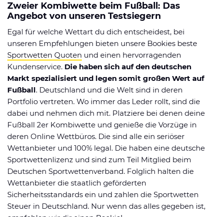
Zweier Kombiwette beim Fußball: Das
Angebot von unseren Testsiegern
Egal für welche Wettart du dich entscheidest, bei
unseren Empfehlungen bieten unsere Bookies beste
Sportwetten Quoten
und einen hervorragenden
Kundenservice.
Die haben sich auf den deutschen
Markt spezialisiert und legen somit großen Wert auf
Fußball
. Deutschland und die Welt sind in deren
Portfolio vertreten. Wo immer das Leder rollt, sind die
dabei und nehmen dich mit. Platziere bei denen deine
Fußball 2er Kombiwette und genieße die Vorzüge in
deren Online Wettbüros. Die sind alle ein seriöser
Wettanbieter und 100% legal. Die haben eine deutsche
Sportwettenlizenz und sind zum Teil Mitglied beim
Deutschen Sportwettenverband. Folglich halten die
Wettanbieter die staatlich geförderten
Sicherheitsstandards ein und zahlen die Sportwetten
Steuer in Deutschland. Nur wenn das alles gegeben ist,