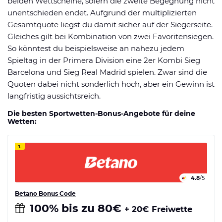
beiden Wettscheine, sofern die zweite Begegnung nicht
unentschieden endet. Aufgrund der multiplizierten
Gesamtquote liegst du damit sicher auf der Siegerseite.
Gleiches gilt bei Kombination von zwei Favoritensiegen.
So könntest du beispielsweise an nahezu jedem
Spieltag in der Primera Division eine 2er Kombi Sieg
Barcelona und Sieg Real Madrid spielen. Zwar sind die
Quoten dabei nicht sonderlich hoch, aber ein Gewinn ist
langfristig aussichtsreich.
Die besten Sportwetten-Bonus-Angebote für deine
Wetten:
1.
4.8
/5
Betano Bonus Code
100% bis zu 80€
+ 20€ Freiwette