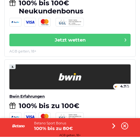
100% bis 100€
Neukundenbonus
Jetzt wetten
AGB gelten, 18+
3.
4.7
/5
Bwin Erfahrungen
100% bis zu 100€
Betano Sport Bonus
100% bis zu 80€
Jetzt wetten
AGB gelten, 18+