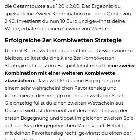
die Gesamtquote aus 1,20 x 2,00. Das Ergebnis: du
spielst deine Zweier Kombination mit einer Quote von
2,40. Investierst du nun 10 Euro und gewinnst deine
Wette, erhältst du einen Gewinn von 24 Euro.
Erfolgreiche 2er Kombiwetten Strategie
Um mit Kombiwetten dauerhaft in der Gewinnzone zu
bleiben, solltest du eine klare 2er Kombiwetten
Strategie fahren. Zum Beispiel lohnt es sich,
eine zweier
Kombination mit einer weiteren Kombiwette
abzusichern
. Dazu wählst du eine Begegnung mit
einem sehr wahrscheinlichen Favoritensieg und
kombinieren diesen Tipp mit einem weiteren Spiel.
Gleichzeitig füllst du einen zweiten Wettschein aus.
Diesmal wettest du erneut auf den Favoritensieg der
ersten Begegnung und tippst im gleichen zweiten Spiel
auf den Sieg der gegnerischen Mannschaft. Behältst
mit deinen Favoritensieg recht, gewinnst du einen der