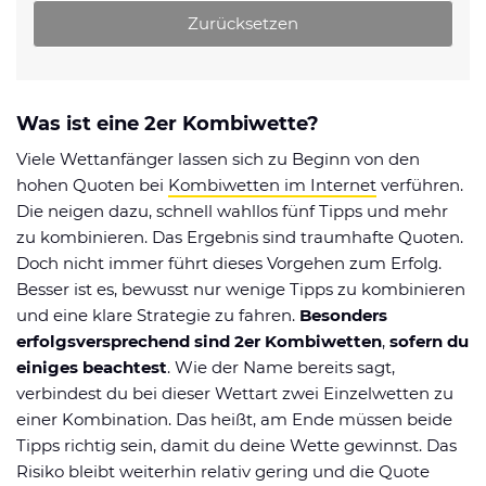
Zurücksetzen
Was ist eine 2er Kombiwette?
Viele Wettanfänger lassen sich zu Beginn von den
hohen Quoten bei
Kombiwetten im Internet
verführen.
Die neigen dazu, schnell wahllos fünf Tipps und mehr
zu kombinieren. Das Ergebnis sind traumhafte Quoten.
Doch nicht immer führt dieses Vorgehen zum Erfolg.
Besser ist es, bewusst nur wenige Tipps zu kombinieren
und eine klare Strategie zu fahren.
Besonders
erfolgsversprechend sind 2er Kombiwetten
,
sofern du
einiges beachtest
. Wie der Name bereits sagt,
verbindest du bei dieser Wettart zwei Einzelwetten zu
einer Kombination. Das heißt, am Ende müssen beide
Tipps richtig sein, damit du deine Wette gewinnst. Das
Risiko bleibt weiterhin relativ gering und die Quote