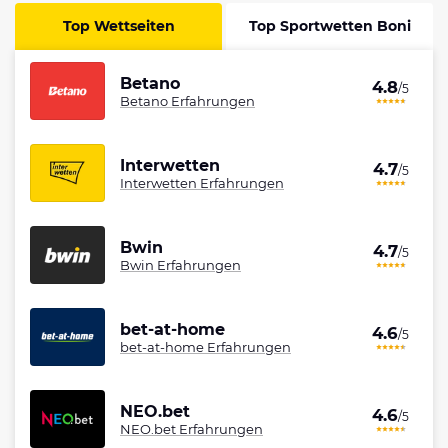
Top Wettseiten
Top Sportwetten Boni
Betano
4.8
/5
Betano Erfahrungen
Interwetten
4.7
/5
Interwetten Erfahrungen
Bwin
4.7
/5
Bwin Erfahrungen
bet-at-home
4.6
/5
bet-at-home Erfahrungen
NEO.bet
4.6
/5
NEO.bet Erfahrungen