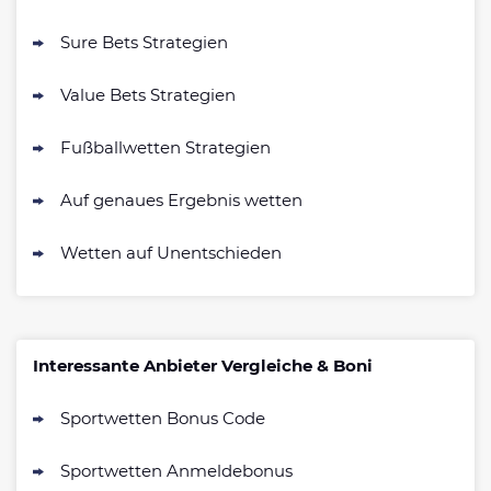
Sure Bets Strategien
Value Bets Strategien
Fußballwetten Strategien
Auf genaues Ergebnis wetten
Wetten auf Unentschieden
Interessante Anbieter Vergleiche & Boni
Sportwetten Bonus Code
Sportwetten Anmeldebonus