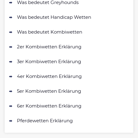
Was bedeutet Greyhounds
Was bedeutet Handicap Wetten
Was bedeutet Kombiwetten
2er Kombiwetten Erklärung
3er Kombiwetten Erklärung
4er Kombiwetten Erklärung
5er Kombiwetten Erklärung
6er Kombiwetten Erklärung
Pferdewetten Erklärung