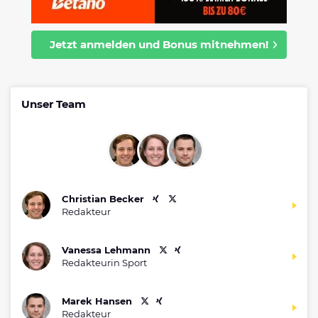
Jetzt anmelden und Bonus mitnehmen!
Unser Team
Christian Becker
Redakteur
Vanessa Lehmann
Redakteurin Sport
Marek Hansen
Redakteur