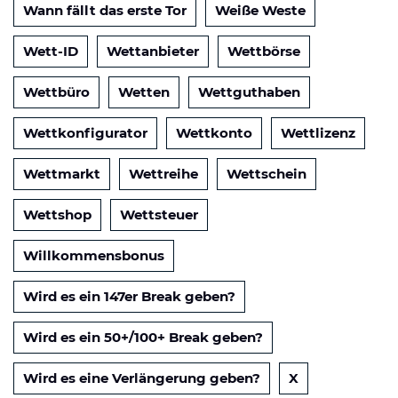
Wann fällt das erste Tor
Weiße Weste
Wett-ID
Wettanbieter
Wettbörse
Wettbüro
Wetten
Wettguthaben
Wettkonfigurator
Wettkonto
Wettlizenz
Wettmarkt
Wettreihe
Wettschein
Wettshop
Wettsteuer
Willkommensbonus
Wird es ein 147er Break geben?
Wird es ein 50+/100+ Break geben?
Wird es eine Verlängerung geben?
X