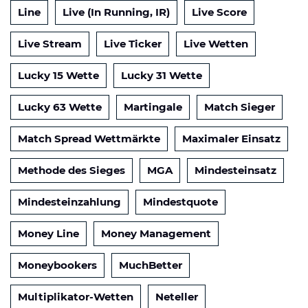
Line
Live (In Running, IR)
Live Score
Live Stream
Live Ticker
Live Wetten
Lucky 15 Wette
Lucky 31 Wette
Lucky 63 Wette
Martingale
Match Sieger
Match Spread Wettmärkte
Maximaler Einsatz
Methode des Sieges
MGA
Mindesteinsatz
Mindesteinzahlung
Mindestquote
Money Line
Money Management
Moneybookers
MuchBetter
Multiplikator-Wetten
Neteller