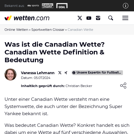
Bekannt aus:
Die wetten.com Redaktion
So bewerten wir die Anbieter
Online Wetten
»
Sportwetten Glossar
»
Canadian Wette
wetten.com auf Facebook
Was ist die Canadian Wette?
Canadian Wette Definition &
wetten.com auf YouTube
Bedeutung
Spielsucht Hilfe & Prävention
Vanessa Lehmann
Über Uns
Unsere Expertin für Fußball International, Boxen und Basketball
Datum: 05.07.2024
Kontakt
Loading ...
Inhaltlich geprüft durch:
Christian Becker
Schreiber gesucht
Unter einer Canadian Wette versteht man eine
Verantwortungsvolles Spielen
Systemwette, die auch unter der Bezeichnung Super
Yankee bekannt ist.
Glücksspiel-Regulierung in Deutschland
Was bedeutet Canadian Wette? Konkret handelt es sich
Haftungsausschluss
dabei um eine Wette auf fünf verschiedene Auswahlen,