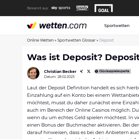
Bekannt aus:
Sportwetten
Online Wetten
»
Sportwetten Glossar
»
Deposit
🏆 Top 10 Wettanbieter
⚽️ Top Wettanbieter Boni
🏆 Top 10 Casinos
🔢 Lotto
🏆 Top 
Was ist Deposit? Deposi
Lotto
01.
01.
01.
Betano Erfahrungen
Betano Bonus Code
Betano Casino Erfahrungen
09.
11.
Christian Becker
Glücksspielexperte
Interwetten
Sofortlotterie
02.
02.
02.
Interwetten Bonus Code
Interwetten Erfahrungen
10.
12.
Datum: 28.02.2023
Erfahrungen
Loading ...
Lotto 6 aus 49 online spielen
Laut der Deposit Definition handelt es sich hier
03.
03.
03.
Bwin Erfahrungen
Bwin Bonus Code
SlotMagie Erfahrungen
11.
13.
Einzahlung auf ein Konto bei einem Wettanbiet
Keno
bet-at-home
bet-at-home Bonus
04.
04.
04.
Novoline Erfahrungen
12.
14.
möchtest, musst du daher zunächst eine Einzahlu
Erfahrungen
Code
auch im Bereich der Online Casinos möglich. Du 
🏆 Top Lotto Anbieter
05.
05.
05.
NEO.bet Erfahrungen
NEO.bet Bonus Code
bet-at-home Erfahrungen
13.
15.
wenn du um echtes Geld spielen möchtest. In vi
einen Bonus der Buchmacher aktivieren. Bei de
01.
Postcode Lotterie Erfahrungen
06.
06.
06.
Winamax Erfahrungen
Winamax Bonus Code
Jokerstar Erfahrungen
14.
darauf hinweisen, dass es bei den Anbietern auc
02.
Lottobay Erfahrungen
AdmiralBet