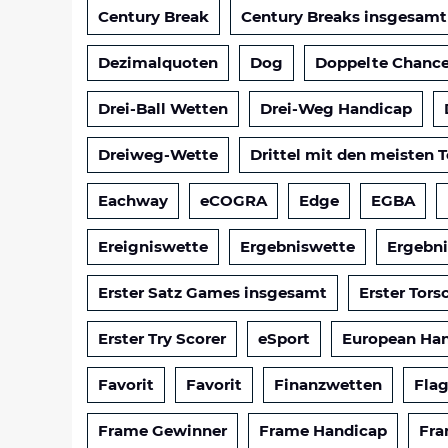
Century Break
Century Breaks insgesamt
Dezimalquoten
Dog
Doppelte Chanc
Drei-Ball Wetten
Drei-Weg Handicap
Dreiweg-Wette
Drittel mit den meisten 
Eachway
eCOGRA
Edge
EGBA
Ereigniswette
Ergebniswette
Ergebn
Erster Satz Games insgesamt
Erster Tors
Erster Try Scorer
eSport
European Ha
Favorit
Favorit
Finanzwetten
Fla
Frame Gewinner
Frame Handicap
Fra