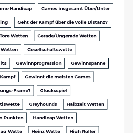
ame Handicap
Games insgesamt Über/Unter
ing
Geht der Kampf über die volle Distanz?
 Tore Wetten
Gerade/Ungerade Wetten
 Wetten
Gesellschaftswette
its
Gewinnprogression
Gewinnspanne
 Kampf
Gewinnt die meisten Games
idungs-Frame?
Glücksspiel
tiswette
Greyhounds
Halbzeit Wetten
en Punkten
Handicap Wetten
lag Wette
Heinz Wette
High Roller