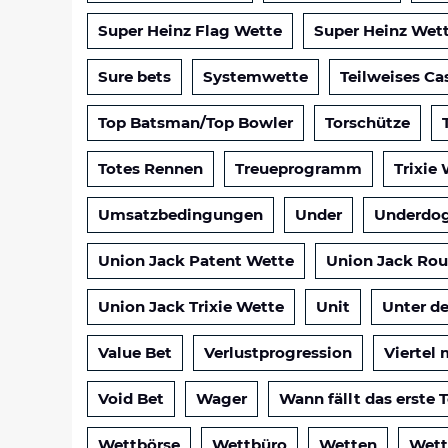
Super Heinz Flag Wette
Super Heinz Wet
Sure bets
Systemwette
Teilweises Ca
Top Batsman/Top Bowler
Torschütze
Totes Rennen
Treueprogramm
Trixie
Umsatzbedingungen
Under
Underdo
Union Jack Patent Wette
Union Jack Rou
Union Jack Trixie Wette
Unit
Unter de
Value Bet
Verlustprogression
Viertel
Void Bet
Wager
Wann fällt das erste T
Wettbörse
Wettbüro
Wetten
Wett