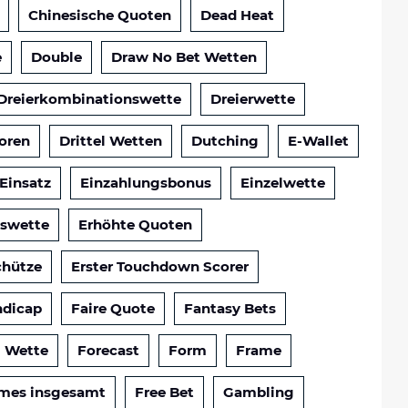
Chinesische Quoten
Dead Heat
e
Double
Draw No Bet Wetten
Dreierkombinationswette
Dreierwette
Toren
Drittel Wetten
Dutching
E-Wallet
Einsatz
Einzahlungsbonus
Einzelwette
iswette
Erhöhte Quoten
chütze
Erster Touchdown Scorer
ndicap
Faire Quote
Fantasy Bets
g Wette
Forecast
Form
Frame
mes insgesamt
Free Bet
Gambling