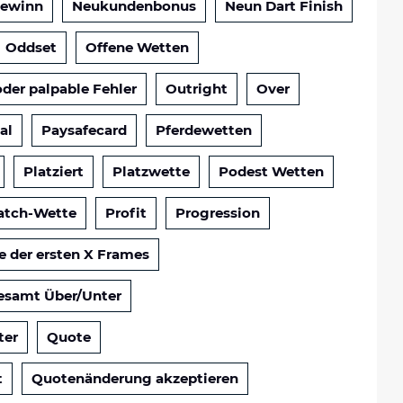
gewinn
Neukundenbonus
Neun Dart Finish
Oddset
Offene Wetten
oder palpable Fehler
Outright
Over
al
Paysafecard
Pferdewetten
Platziert
Platzwette
Podest Wetten
atch-Wette
Profit
Progression
 der ersten X Frames
esamt Über/Unter
ter
Quote
t
Quotenänderung akzeptieren