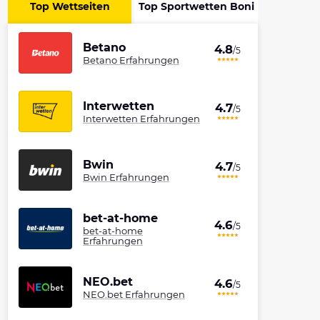
Top Wettseiten
Top Sportwetten Boni
Betano
4.8
/5
Betano Erfahrungen
Interwetten
4.7
/5
Interwetten Erfahrungen
Bwin
4.7
/5
Bwin Erfahrungen
bet-at-home
4.6
/5
bet-at-home
Erfahrungen
NEO.bet
4.6
/5
NEO.bet Erfahrungen