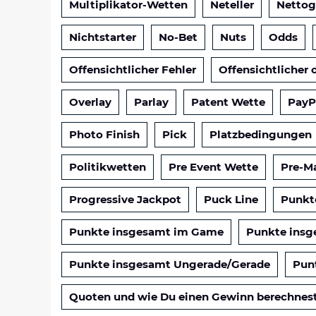
Multiplikator-Wetten
Neteller
Netto
Nichtstarter
No-Bet
Nuts
Odds
Offensichtlicher Fehler
Offensichtlicher 
Overlay
Parlay
Patent Wette
PayP
Photo Finish
Pick
Platzbedingungen
Politikwetten
Pre Event Wette
Pre-M
Progressive Jackpot
Puck Line
Punkte
Punkte insgesamt im Game
Punkte insg
Punkte insgesamt Ungerade/Gerade
Pun
Quoten und wie Du einen Gewinn berechnes