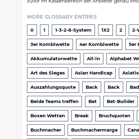
zuvor im Kassenbereich der Anbieter genau info
07.
07.
07.
AdmiralBet Bonus Code
Swiftspiele Erfahrungen
15.
Erfahrungen
03.
Lotto.de Erfahrungen
08.
08.
08.
Bet365 Erfahrungen
Bet365 Bonus Code
Merkur Slots Erfahrungen
MORE GLOSSARY ENTRIES
09.
09.
Betway Erfahrungen
Luna Slots Erfahrungen
0
1
1-3-2-6-System
1X2
2
2-
Sportwetten.de
10.
10.
Löwen Play Erfahrungen
Erfahrungen
3er Kombiwette
4er Kombiwette
5er
Akkumulatorwette
All-in
Alphabet W
Art des Sieges
Asian Handicap
Asiati
Auszahlungsquote
Back
Back
Bad
Beide Teams treffen
Bet
Bet-Builder
Boxen Wetten
Break
Bruchquoten
Buchmacher
Buchmachermarge
Cana